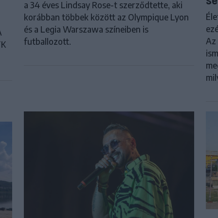
a 34 éves Lindsay Rose-t szerződtette, aki
Éle
korábban többek között az Olympique Lyon
ezé
és a Legia Warszawa színeiben is
A
Az 
futballozott.
FK
ism
meg
mil