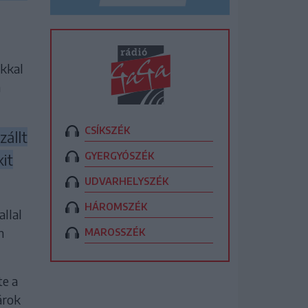
okkal
a
CSÍKSZÉK
zállt
GYERGYÓSZÉK
it
UDVARHELYSZÉK
HÁROMSZÉK
llal
n
MAROSSZÉK
te a
árok