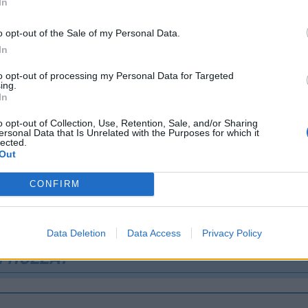
In
, selejtező, 3. forduló, első mérkőzés:
o opt-out of the Sale of my Personal Data.
olgár)–Ferencvárosi TC 0–0
In
spen Eskas (norvég)
tey (18.), illetve Ötvös (11.), O'Dowda (63.), Makreckis (71.
to opt-out of processing my Personal Data for Targeted
ing.
In
onmann - Son (Andersson, 74.), Kurtulus, Almeida, Nedjal
4.), Stanic (Csocsev, 64.), Pedro Naressi - Erick Marcus (Bil
o opt-out of Collection, Use, Retention, Sale, and/or Sharing
ersonal Data that Is Unrelated with the Purposes for which it
(Chouiar, a szünetben), Caio Vidal.
lected.
Out
 TC
: Dibusz - Raemaekers, Szalai G., Gartenmann - Makre
CONFIRM
vös, Tóth A., O'Dowda - Kanichowsky (Levi, 80.), Varga B.
seph (Gruber, 85.).
Data Deletion
Data Access
Privacy Policy
 HOZZÁ!