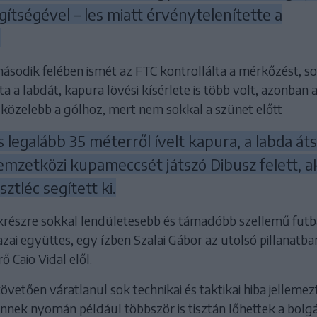
gítségével – les miatt érvénytelenítette a
.
második felében ismét az FTC kontrollálta a mérkőzést, s
ta a labdát, kapura lövési kísérlete is több volt, azonban 
 közelebb a gólhoz, mert nem sokkal a szünet előtt
 legalább 35 méterről ívelt kapura, a labda áts
emzetközi kupameccsét játszó Dibusz felett, ak
ztléc segített ki.
krészre sokkal lendületesebb és támadóbb szellemű futba
azai együttes, egy ízben Szalai Gábor az utolsó pillanatba
ő Caio Vidal elől.
követően váratlanul sok technikai és taktikai hiba jellemez
ennek nyomán például többször is tisztán lőhettek a bolg