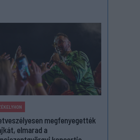
ZÉKELYHON
etveszélyesen megfenyegették
jkát, elmarad a
psiszentgyörgyi koncertje