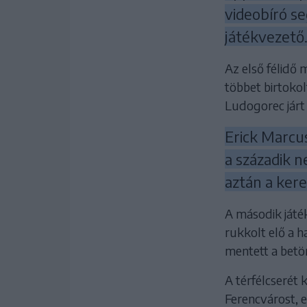
videobíró se
játékvezető
Az első félidő 
többet birtokol
Ludogorec járt
Erick Marcus
a századik n
aztán a keres
A második játé
rukkolt elő a h
mentett a betör
A térfélcserét 
Ferencvárost, 