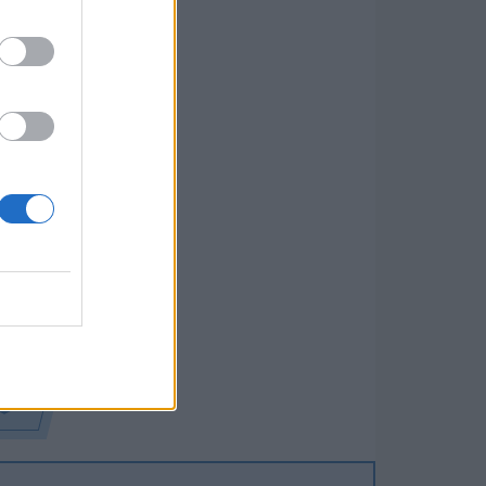
)
kov -
e,
ckis