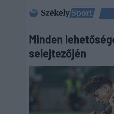
Minden lehetősége
selejtezőjén