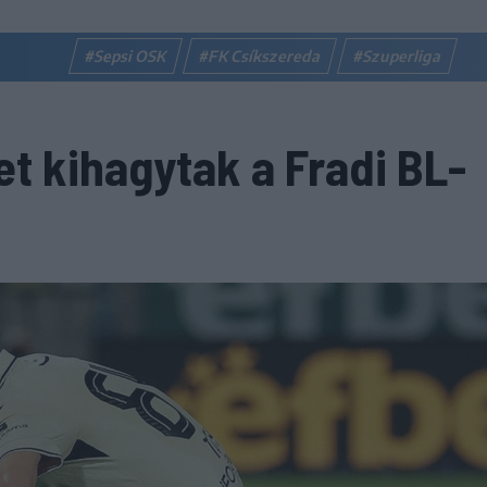
#Sepsi OSK
#FK Csíkszereda
#Szuperliga
t kihagytak a Fradi BL-