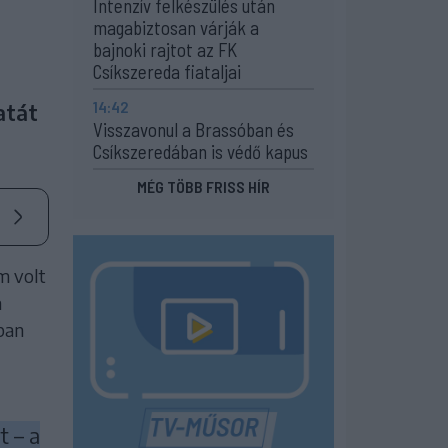
Intenzív felkészülés után
magabiztosan várják a
bajnoki rajtot az FK
Csíkszereda fiataljai
14:42
atát
Visszavonul a Brassóban és
Csíkszeredában is védő kapus
MÉG TÖBB FRISS HÍR
em volt
a
ban
t – a