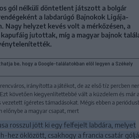
s gól nélküli döntetlent játszott a bolgár
endégeként a labdarúgó Bajnokok Ligája-
n. Nagy helyzet kevés volt a mérkőzésen, a
 kapufáig jutottak, míg a magyar bajnok talál
vénytelenítették.
líthatja be, hogy a Google-találatokban elöl legyen a Székely
erencváros, irányította a játékot, de az első tíz percben n
 Ezt követően kiegyenlítettebbé vált a küzdelem és már 
is vezetett ígéretes támadásokat. Mégis ebben a periódus
 előnybe a magyar csapat, mert
usa rosszul jött ki egy felfejelt labdára, melyet
-hez öklözött, csakhogy a francia csatár góljá