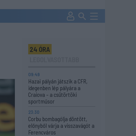
24 ÓRA
LEGOLVASOTTABB
09:49
Hazai pályán játszik a CFR,
idegenben lép pályára a
Craiova – a csütörtöki
sportműsor
23:30
Corbu bombagólja döntött,
előnyből várja a visszavágót a
Ferencváros