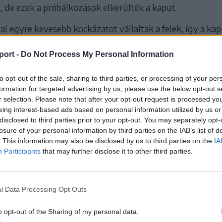
, de ezek a próbálkozások elkerülték a kaput.
al egyre kevesebb kockázatot vállaltak a felek, így a ka
k veszélyben, csak egy-egy távoli kísérlettel próbálkozt
serék sem adtak új lendületet a meccsnek, amely csak az 
port -
Do Not Process My Personal Information
kült meg:
to opt-out of the sale, sharing to third parties, or processing of your per
r lövését védte a bolgárok kapusa, majd
formation for targeted advertising by us, please use the below opt-out s
r selection. Please note that after your opt-out request is processed y
ejese kerülte el centikkel a jobb alsó sarkot, 
eing interest-based ads based on personal information utilized by us or
disclosed to third parties prior to your opt-out. You may separately opt-
 felvonásán nem született gól.
losure of your personal information by third parties on the IAB’s list of
. This information may also be disclosed by us to third parties on the
IA
jövő kedden 21.15-től a Groupama Arénában rendezik. A
Participants
that may further disclose it to other third parties.
arabag és a Skendija párharcának győztesével találkozik 
ért (az első meccset az azeriek 1–0-ra nyerték az FCSB-t
zak-macedónok otthonában), míg az alulmaradó együtte
l Data Processing Opt Outs
zeri vagy az északmacedón gárdával csap össze az Euró
o opt-out of the Sharing of my personal data.
ének utolsó körében.