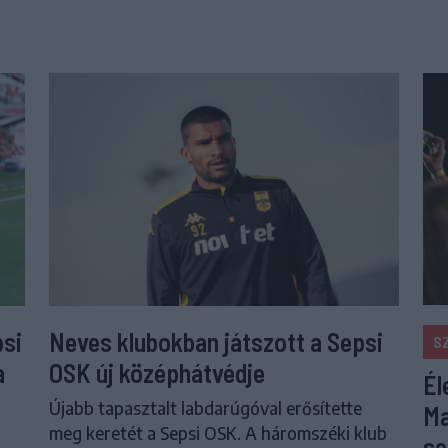
psi
Neves klubokban játszott a Sepsi
S
a
OSK új középhátvédje
Él
Újabb tapasztalt labdarúgóval erősítette
Ma
meg keretét a Sepsi OSK. A háromszéki klub
se