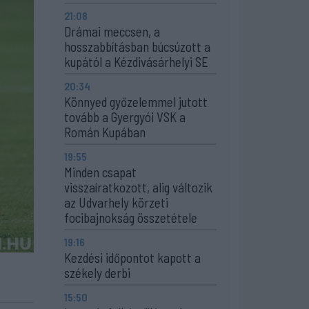
21:08
Drámai meccsen, a
hosszabbításban búcsúzott a
kupától a Kézdivásárhelyi SE
20:34
Könnyed győzelemmel jutott
tovább a Gyergyói VSK a
Román Kupában
19:55
Minden csapat
visszaíratkozott, alig változik
az Udvarhely körzeti
focibajnokság összetétele
19:16
Kezdési időpontot kapott a
székely derbi
15:50