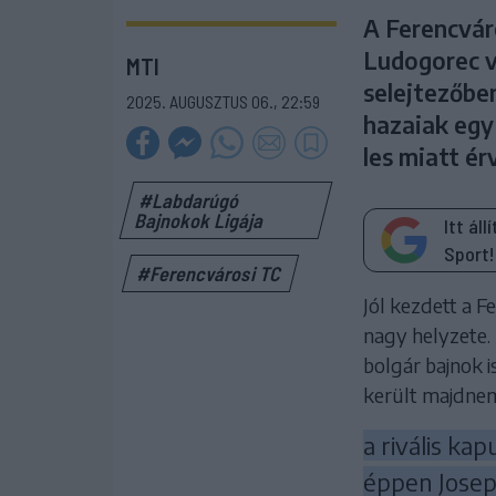
A Ferencváro
Ludogorec v
MTI
selejtezőbe
2025. AUGUSZTUS 06., 22:59
hazaiak egy
les miatt ér
#Labdarúgó
Bajnokok Ligája
Itt ál
Sport!
#Ferencvárosi TC
Jól kezdett a F
nagy helyzete.
bolgár bajnok 
került majdnem
a rivális kap
éppen Joseph