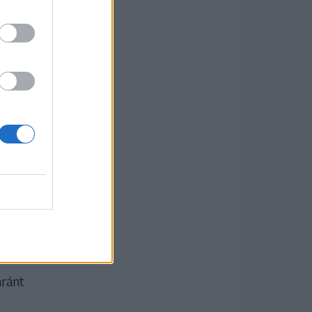
nából.
ágon
bb
 ami
kor
aránt