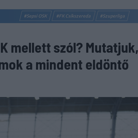
#Sepsi OSK
#FK Csíkszereda
#Szuperliga
K mellett szól? Mutatjuk
ámok a mindent eldöntő