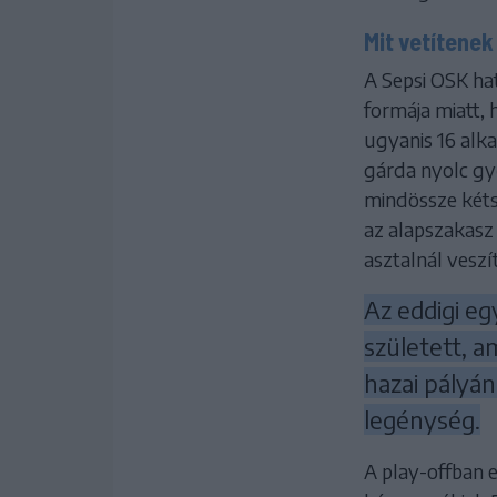
Mit vetítenek
A Sepsi OSK hat
formája miatt, 
ugyanis 16 alk
gárda nyolc győ
mindössze kéts
az alapszakasz 
asztalnál veszí
Az eddigi eg
született, a
hazai pályán
legénység.
A play-offban 