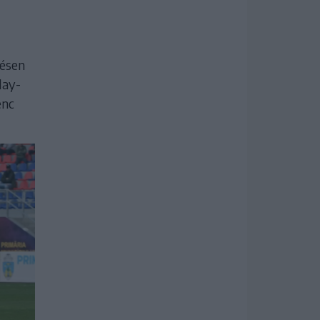
zésen
lay-
enc