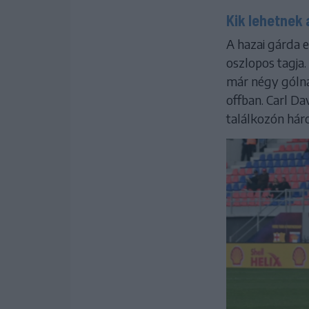
Kik lehetnek
A hazai gárda 
oszlopos tagja
már négy gólná
offban. Carl Da
találkozón hár