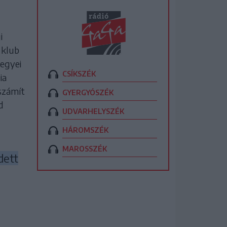
i
 klub
megyei
CSÍKSZÉK
ia
eszámít
GYERGYÓSZÉK
d
UDVARHELYSZÉK
HÁROMSZÉK
MAROSSZÉK
dett