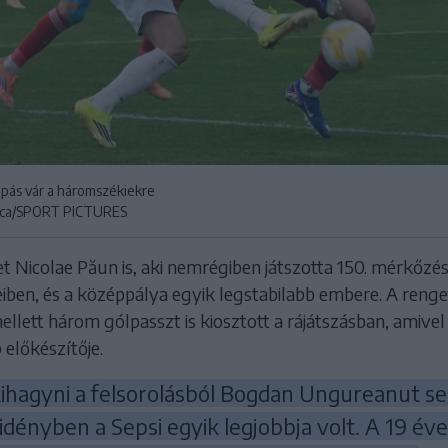
pás vár a háromszékiekre
rica/SPORT PICTURES
t Nicolae Păun is, aki nemrégiben játszotta 150. mérkőzés
eiben, és a középpálya egyik legstabilabb embere. A reng
llett három gólpasszt is kiosztott a rájátszásban, amivel
 előkészítője.
ihagyni a felsorolásból Bogdan Ungureanut s
 idényben a Sepsi egyik legjobbja volt. A 19 év