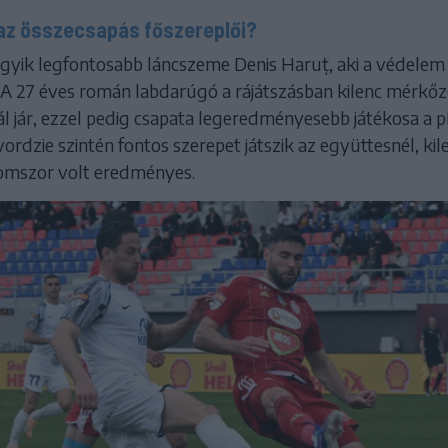
 az összecsapás főszereplői?
egyik legfontosabb láncszeme Denis Haruț, aki a védelem
. A 27 éves román labdarúgó a rájátszásban kilenc mérkő
l jár, ezzel pedig csapata legeredményesebb játékosa a p
vordzie szintén fontos szerepet játszik az együttesnél, kil
omszor volt eredményes.