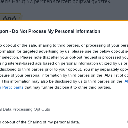
enis Haruț 57. percben szerzett góljával győztek.
LÓDÓ
port -
Do Not Process My Personal Information
Diószegi László
to opt-out of the sale, sharing to third parties, or processing of your per
beszédet intézett
formation for targeted advertising by us, please use the below opt-out s
r selection. Please note that after your opt-out request is processed y
játékosokhoz a
eing interest-based ads based on personal information utilized by us or
disclosed to third parties prior to your opt-out. You may separately opt-
sorsdöntő mérkőz
losure of your personal information by third parties on the IAB’s list of
. This information may also be disclosed by us to third parties on the
IA
előtt (videóval)
Participants
that may further disclose it to other third parties.
l Data Processing Opt Outs
rmában várja az összecsapást?
o opt-out of the Sharing of my personal data.
ntasztikus formában futballozik hazai pályán: legutóbb 