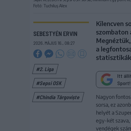
Fotó: Tuchiluș Alex
Kilencven s
szombaton a 
SEBESTYÉN ERVIN
Megnéztük, 
2026. MÁJUS 16., 08:27
a legfontos
statisztikák
#2. Liga
Itt ál
Sport!
#Sepsi OSK
Nagyon fontos 
#Chindia Târgoviște
sorsa, ez azonb
helyét a Szuper
egy-két szava, 
vendégek szám