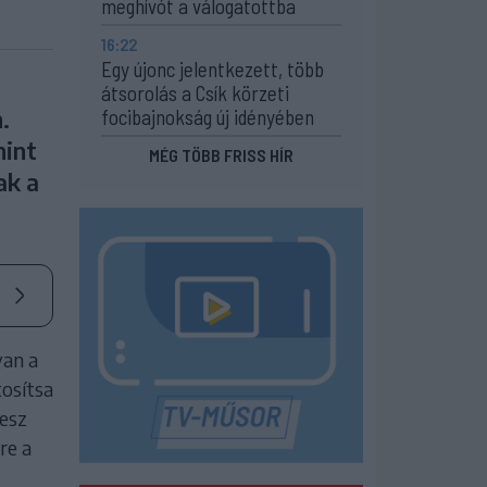
meghívót a válogatottba
16:22
Egy újonc jelentkezett, több
átsorolás a Csík körzeti
.
focibajnokság új idényében
mint
MÉG TÖBB FRISS HÍR
ak a
van a
tosítsa
lesz
re a