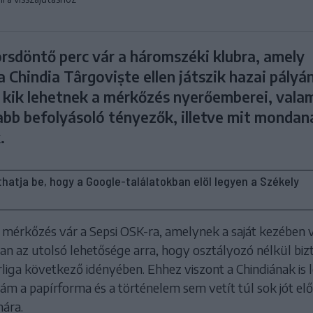
orsdöntő perc vár a háromszéki klubra, amely
Chindia Târgoviște ellen játszik hazai pályán
kik lehetnek a mérkőzés nyerőemberei, vala
abb befolyásoló tényezők, illetve mit mondan
.
líthatja be, hogy a Google-találatokban elöl legyen a Székely
mérkőzés vár a Sepsi OSK-ra, amelynek a saját kezében 
an az utolsó lehetősége arra, hogy osztályozó nélkül biz
liga következő idényében. Ehhez viszont a Chindiának is 
ám a papírforma és a történelem sem vetít túl sok jót elő
ára.