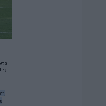
ét a
eteg
em,
es