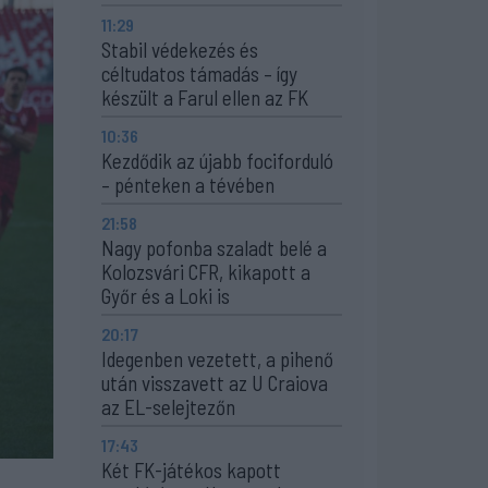
11:29
Stabil védekezés és
céltudatos támadás – így
készült a Farul ellen az FK
10:36
Kezdődik az újabb fociforduló
– pénteken a tévében
21:58
Nagy pofonba szaladt belé a
Kolozsvári CFR, kikapott a
Győr és a Loki is
20:17
Idegenben vezetett, a pihenő
után visszavett az U Craiova
az EL-selejtezőn
17:43
Két FK-játékos kapott