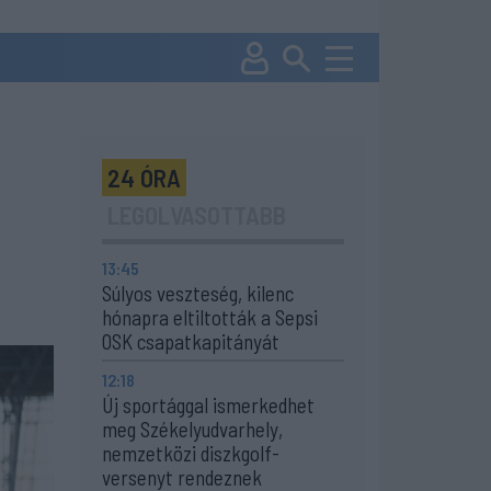
,
24 ÓRA
LEGOLVASOTTABB
13:45
Súlyos veszteség, kilenc
hónapra eltiltották a Sepsi
OSK csapatkapitányát
12:18
Új sportággal ismerkedhet
meg Székelyudvarhely,
nemzetközi diszkgolf-
versenyt rendeznek