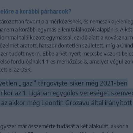
 előre a korábbi párharcok?
ározottan favoritja a mérkőzésnek, és nemcsak a jelenleg
hanem a korábbi egymás elleni találkozók alapján is. A két
alommal találkozott egymással, ez idő alatt a Kovászna 
zelmet aratott, hatszor döntetlen született, míg a Chind
zer tudott nyerni. Ebbe a két nyert meccsbe viszont bel
első fordulójának 1–1-es mérkőzése is, amelyet végül zöl
tett el az OSK.
yetlen „igazi” târgoviștei siker még 2021-ben
mikor az 1. Ligában egygólos vereséget szenve
 az akkor még Leontin Grozavu által irányított
egyszer már összemérte tudását a két alakulat, akkor a