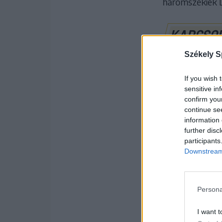
háromszékiek D
KAPCSO
Székely S
If you wish 
sensitive in
confirm you
continue se
information 
further disc
participants
Downstream 
Persona
Ki milyen fo
I want t
A Sepsi OSK fa