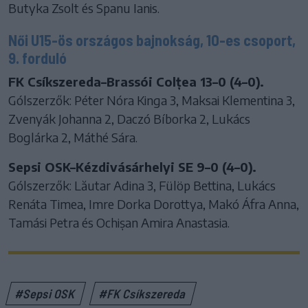
Butyka Zsolt és Spanu Ianis.
Női U15-ös országos bajnokság, 10-es csoport,
9. forduló
FK Csíkszereda–Brassói Colțea 13–0 (4–0).
Gólszerzők: Péter Nóra Kinga 3, Maksai Klementina 3,
Zvenyák Johanna 2, Daczó Bíborka 2, Lukács
Boglárka 2, Máthé Sára.
Sepsi OSK–Kézdivásárhelyi SE 9–0 (4–0).
Gólszerzők: Lăutar Adina 3, Fülöp Bettina, Lukács
Renáta Timea, Imre Dorka Dorottya, Makó Áfra Anna,
Tamási Petra és Ochișan Amira Anastasia.
#Sepsi OSK
#FK Csíkszereda