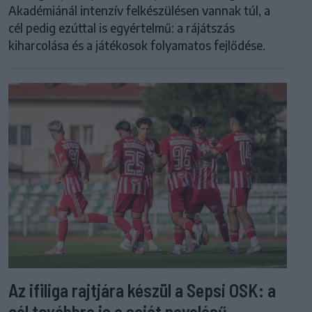
Akadémiánál intenzív felkészülésen vannak túl, a
cél pedig ezúttal is egyértelmű: a rájátszás
kiharcolása és a játékosok folyamatos fejlődése.
Az ifiliga rajtjára készül a Sepsi OSK: a
cél továbbra is a saját nevelésű