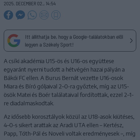
2025. DECEMBER 02., 14:54
Itt állíthatja be, hogy a Google-találatokban elöl
legyen a Székely Sport!
A csíki akadémia U15-ös és U16-os együttese
egyaránt nyerni tudott a hétvégén hazai pályán a
Bákói FC ellen. A Burus Bernát vezette U16-osok
Miara és Bíró góljaival 2–0-ra győztek, míg az U15-
ösök Matei és Boér találataival fordítottak, ezzel 2–1-
re diadalmaskodtak.
Az idősebb korosztályok közül az U18-asok kiütéses,
4–0-s sikert arattak az Aradi UTA ellen – Kertész,
Papp, Tóth-Pál és Noveli voltak eredményesek –, míg