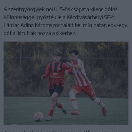
A szentgyörgyiek női U15-ös csapata kilenc gólos
különbséggel győzték le a Kézdivásárhelyi SE-t,
Lăutar Adina háromszor talált be, míg hatan egy-egy
góllal járultak hozzá a sikerhez.