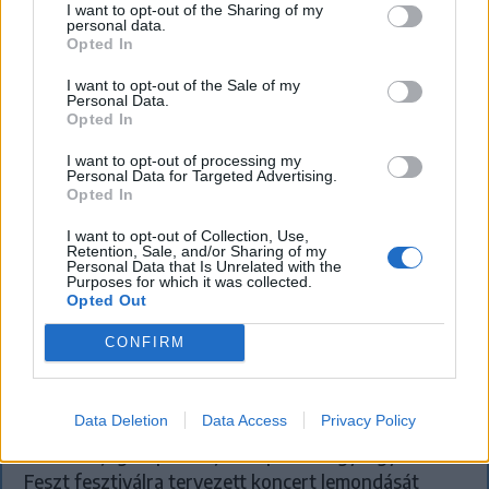
I want to opt-out of the Sharing of my
personal data.
Opted In
I want to opt-out of the Sale of my
Personal Data.
Opted In
I want to opt-out of processing my
Personal Data for Targeted Advertising.
Opted In
I want to opt-out of Collection, Use,
Retention, Sale, and/or Sharing of my
Personal Data that Is Unrelated with the
KRÓNIKA
Purposes for which it was collected.
Opted Out
Büntetőfeljelentést tett Majka ügyvédje
CONFIRM
a romániai telefonszámról érkezett
fenyegetés miatt
Data Deletion
Data Access
Privacy Policy
Büntetőfeljelentést tett csütörtökön Majka
romániai jogi képviselője a sepsiszentgyörgyi Sic
Feszt fesztiválra tervezett koncert lemondását