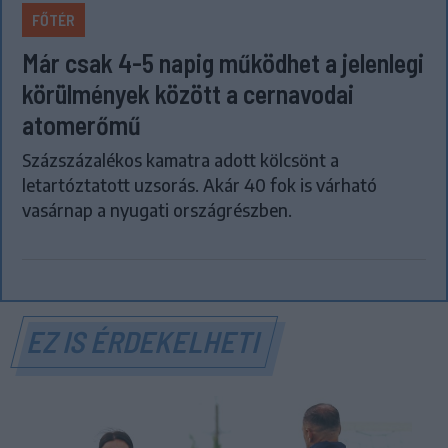
FŐTÉR
Már csak 4-5 napig működhet a jelenlegi
körülmények között a cernavodai
atomerőmű
Százszázalékos kamatra adott kölcsönt a
letartóztatott uzsorás. Akár 40 fok is várható
vasárnap a nyugati országrészben.
EZ IS ÉRDEKELHETI