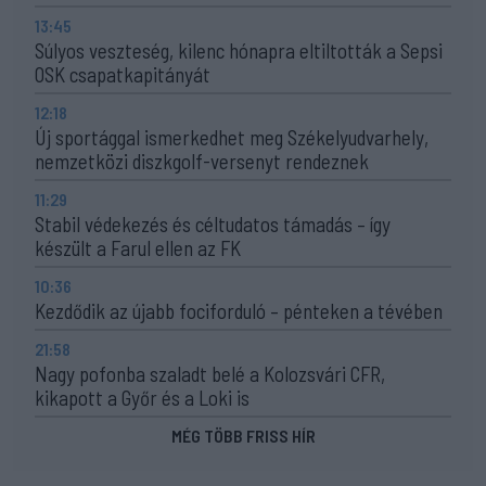
13:45
Súlyos veszteség, kilenc hónapra eltiltották a Sepsi
OSK csapatkapitányát
12:18
Új sportággal ismerkedhet meg Székelyudvarhely,
nemzetközi diszkgolf-versenyt rendeznek
11:29
Stabil védekezés és céltudatos támadás – így
készült a Farul ellen az FK
10:36
Kezdődik az újabb fociforduló – pénteken a tévében
21:58
Nagy pofonba szaladt belé a Kolozsvári CFR,
kikapott a Győr és a Loki is
MÉG TÖBB FRISS HÍR