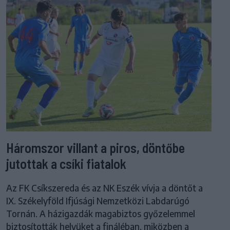
Háromszor villant a piros, döntőbe
jutottak a csíki fiatalok
Az FK Csíkszereda és az NK Eszék vívja a döntőt a
IX. Székelyföld Ifjúsági Nemzetközi Labdarúgó
Tornán. A házigazdák magabiztos győzelemmel
biztosították helyüket a fináléban, miközben a