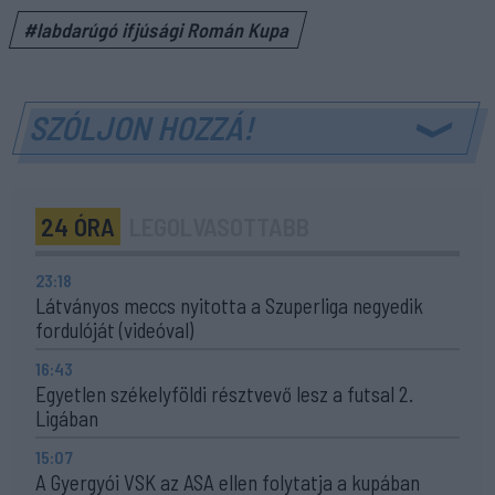
#labdarúgó ifjúsági Román Kupa
SZÓLJON HOZZÁ!
24 ÓRA
LEGOLVASOTTABB
23:18
Látványos meccs nyitotta a Szuperliga negyedik
fordulóját (videóval)
16:43
Egyetlen székelyföldi résztvevő lesz a futsal 2.
Ligában
15:07
A Gyergyói VSK az ASA ellen folytatja a kupában