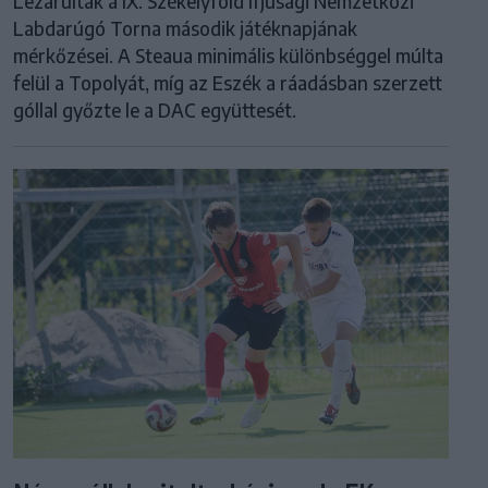
Lezárultak a IX. Székelyföld Ifjúsági Nemzetközi
Labdarúgó Torna második játéknapjának
mérkőzései. A Steaua minimális különbséggel múlta
felül a Topolyát, míg az Eszék a ráadásban szerzett
góllal győzte le a DAC együttesét.