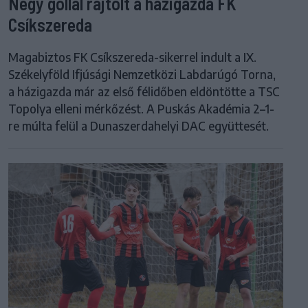
Négy góllal rajtolt a házigazda FK
Csíkszereda
Magabiztos FK Csíkszereda-sikerrel indult a IX.
Székelyföld Ifjúsági Nemzetközi Labdarúgó Torna,
a házigazda már az első félidőben eldöntötte a TSC
Topolya elleni mérkőzést. A Puskás Akadémia 2–1-
re múlta felül a Dunaszerdahelyi DAC együttesét.