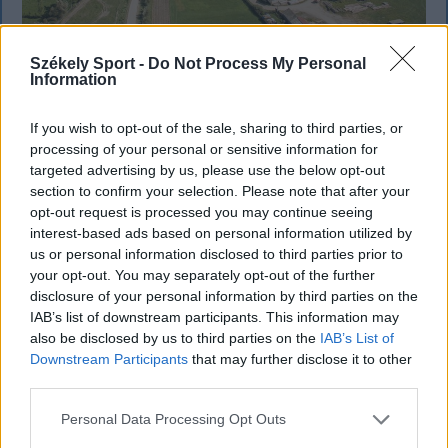
Székely Sport -
Do Not Process My Personal
Information
SZÉKELYHON
If you wish to opt-out of the sale, sharing to third parties, or
Tömegverekedés lett a szűk
processing of your personal or sensitive information for
mezőgazdasági úti vitából Csatószegen
targeted advertising by us, please use the below opt-out
section to confirm your selection. Please note that after your
Kórházba szállítottak több embert, mezőgazdasági
opt-out request is processed you may continue seeing
munkagépek rongálódtak meg, és ideiglenes védelmi
interest-based ads based on personal information utilized by
rendeleteket is kibocsátottak azután, hogy szombat
us or personal information disclosed to third parties prior to
délután súlyos konfliktus alakult ki Csatószegen egy
your opt-out. You may separately opt-out of the further
disclosure of your personal information by third parties on the
elsőbbségadási vita nyomán.
IAB’s list of downstream participants. This information may
also be disclosed by us to third parties on the
IAB’s List of
Downstream Participants
that may further disclose it to other
third parties.
`
Personal Data Processing Opt Outs