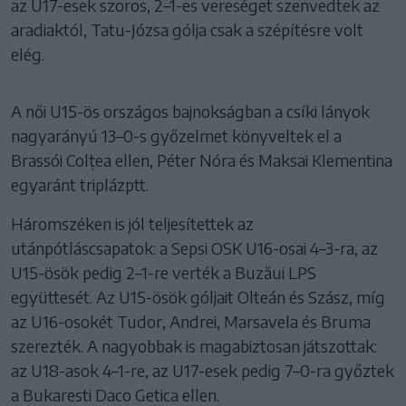
az U17-esek szoros, 2–1-es vereséget szenvedtek az
aradiaktól, Tatu-Józsa gólja csak a szépítésre volt
elég.
A női U15-ös országos bajnokságban a csíki lányok
nagyarányú 13–0-s győzelmet könyveltek el a
Brassói Colțea ellen, Péter Nóra és Maksai Klementina
egyaránt triplázptt.
Háromszéken is jól teljesítettek az
utánpótláscsapatok: a Sepsi OSK U16-osai 4–3-ra, az
U15-ösök pedig 2–1-re verték a Buzăui LPS
együttesét. Az U15-ösök góljait Olteán és Szász, míg
az U16-osokét Tudor, Andrei, Marsavela és Bruma
szerezték. A nagyobbak is magabiztosan játszottak:
az U18-asok 4–1-re, az U17-esek pedig 7–0-ra győztek
a Bukaresti Daco Getica ellen.