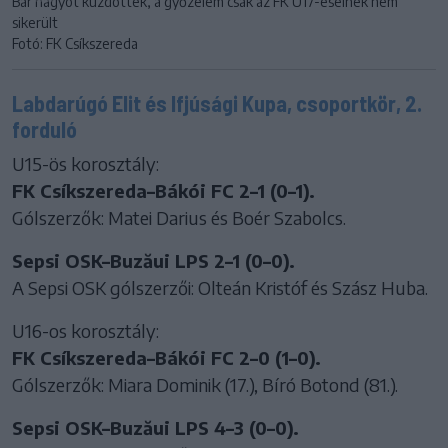
Bár nagyot küzdöttek, a győzelem csak az FK U17-eseinek nem
sikerült
Fotó: FK Csíkszereda
Labdarúgó Elit és Ifjúsági Kupa, csoportkör, 2.
forduló
U15-ös korosztály:
FK Csíkszereda–Bákói FC 2–1 (0–1).
Gólszerzők: Matei Darius és Boér Szabolcs.
Sepsi OSK–Buzăui LPS 2–1 (0–0).
A Sepsi OSK gólszerzői: Olteán Kristóf és Szász Huba.
U16-os korosztály:
FK Csíkszereda–Bákói FC 2–0 (1–0).
Gólszerzők: Miara Dominik (17.), Bíró Botond (81.).
Sepsi OSK–Buzăui LPS 4–3 (0–0).