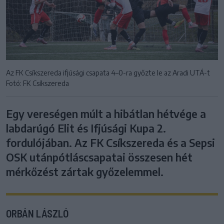
Az FK Csíkszereda ifjúsági csapata 4–0-ra győzte le az Aradi UTÁ-t
Fotó: FK Csíkszereda
Egy vereségen múlt a hibátlan hétvége a
labdarúgó Elit és Ifjúsági Kupa 2.
fordulójában. Az FK Csíkszereda és a Sepsi
OSK utánpótláscsapatai összesen hét
mérkőzést zártak győzelemmel.
ORBÁN LÁSZLÓ