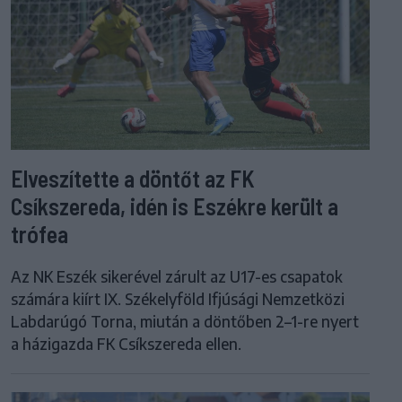
Elveszítette a döntőt az FK
Csíkszereda, idén is Eszékre került a
trófea
Az NK Eszék sikerével zárult az U17-es csapatok
számára kiírt IX. Székelyföld Ifjúsági Nemzetközi
Labdarúgó Torna, miután a döntőben 2–1-re nyert
a házigazda FK Csíkszereda ellen.