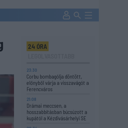
g
24 ÓRA
LEGOLVASOTTABB
23:30
Corbu bombagólja döntött,
előnyből várja a visszavágót a
Ferencváros
21:08
Drámai meccsen, a
hosszabbításban búcsúzott a
kupától a Kézdivásárhelyi SE