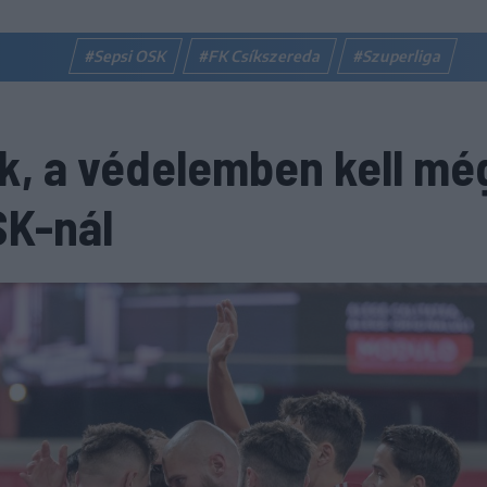
#Sepsi OSK
#FK Csíkszereda
#Szuperliga
k, a védelemben kell mé
SK-nál