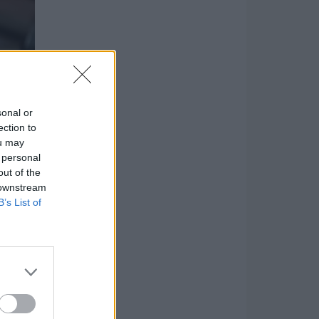
sonal or
ection to
ou may
 personal
out of the
ben még
 downstream
B’s List of
árda
éz