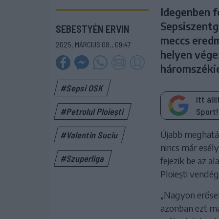
Idegenben f
Sepsiszentgy
SEBESTYÉN ERVIN
meccs eredm
2025. MÁRCIUS 08., 09:47
helyen vége
háromszéki
#Sepsi OSK
Itt ál
Sport!
#Petrolul Ploiești
Újabb meghatár
#Valentin Suciu
nincs már esél
#Szuperliga
fejezik be az a
Ploiești vendég
„Nagyon erősek
azonban ezt már