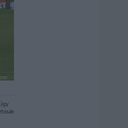
 Úgy
ztosak