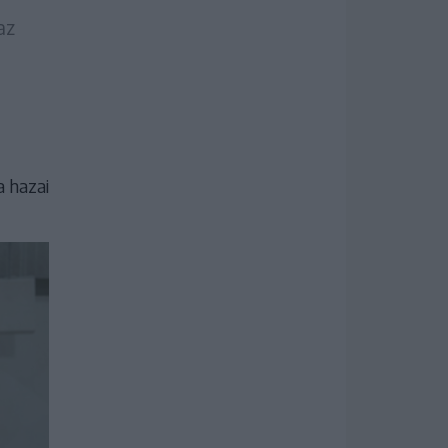
az
a hazai