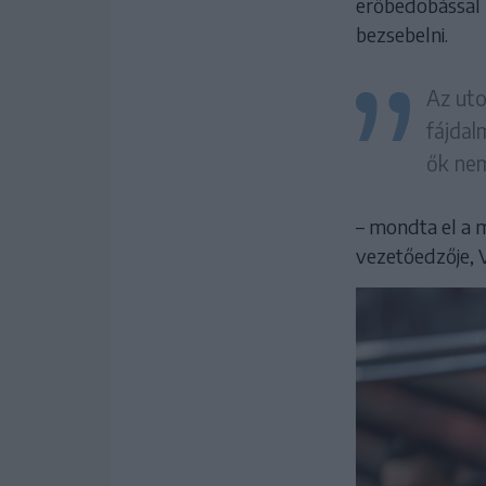
erőbedobással
bezsebelni.
Az uto
fájdal
ők nem
– mondta el a 
vezetőedzője, V