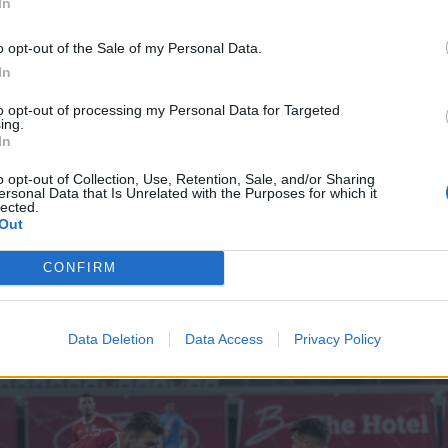
In
tóbbi két fordulóban látottak már biztatók voltak, úg
om a fiúk többre hívatottak, ezért keményen edzünk
o opt-out of the Sale of my Personal Data.
 héten. Most jobb a csapatszellem, a csapatjáték, a
In
tek kialakítása. A védelemben még kell fejlődni, de
to opt-out of processing my Personal Data for Targeted
ing.
ásom szerint ott is javult a helyzet”
In
o opt-out of Collection, Use, Retention, Sale, and/or Sharing
lentin Suciu.
ersonal Data that Is Unrelated with the Purposes for which it
lected.
Out
nt a Sepsi OSK célkitűzése az alsóházi rájátszás megnyer
erül, akkor esélyük lesz a következő idény elején a nemze
CONFIRM
e.
Data Deletion
Data Access
Privacy Policy