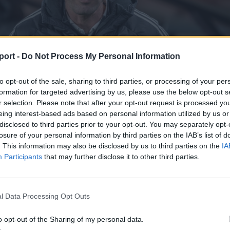
port -
Do Not Process My Personal Information
to opt-out of the sale, sharing to third parties, or processing of your per
formation for targeted advertising by us, please use the below opt-out s
r selection. Please note that after your opt-out request is processed y
eing interest-based ads based on personal information utilized by us or
disclosed to third parties prior to your opt-out. You may separately opt-
t jobb a csapatszellem, a csapatjáték, a helyzetek kialakítása. A védelem
losure of your personal information by third parties on the IAB’s list of
glátásom szerint ott is javult a helyzet
. This information may also be disclosed by us to third parties on the
IA
Participants
that may further disclose it to other third parties.
zakember kiemelte, hogy az utóbbi időben a háromszéki g
lt, többen érkeztek, többen távoztak, ezért egyelőre neh
l Data Processing Opt Outs
ilyen potenciál rejlik a jelenlegi csapatban.
o opt-out of the Sharing of my personal data.