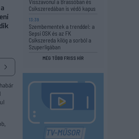
Visszavonul a Brassóban és
 a
Csíkszeredában is védő kapus
eni
13:39
dik
Szembementek a trenddel: a
Sepsi OSK és az FK
Csíkszereda kilóg a sorból a
Szuperligában
MÉG TÖBB FRISS HÍR
 habár
l
ul
bb,