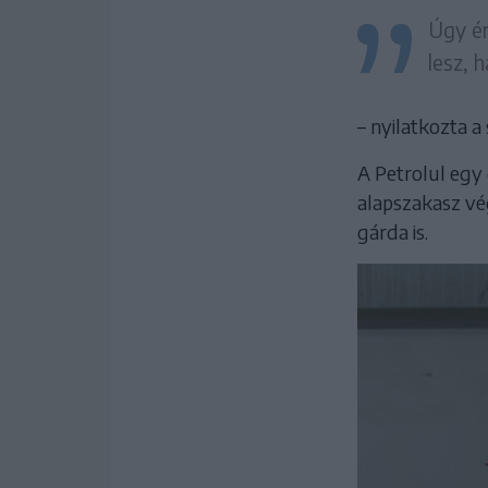
Úgy ér
lesz, 
– nyilatkozta a
A Petrolul egy 
alapszakasz vég
gárda is.