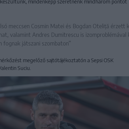
 készültünk, mindenképp szeretnénk mindhárom pontot
lsó meccsen Cosmin Matei és Bogdan Oteliță érzett 
mat, valamint Andres Dumitrescu is izomproblémával 
 fognak játszani szombaton”
mérkőzést megelőző sajtótájékoztatón a Sepsi OSK
alentin Suciu.