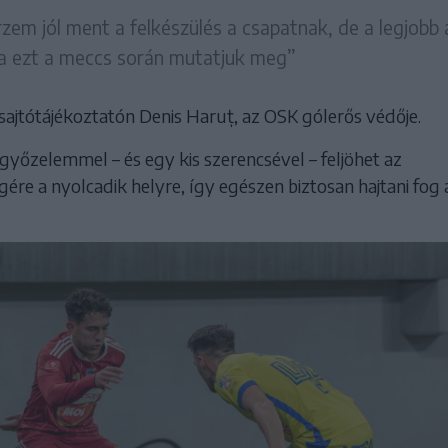
zem jól ment a felkészülés a csapatnak, de a legjobb 
ha ezt a meccs során mutatjuk meg”
 sajtótájékoztatón Denis Haruț, az OSK gólerős védője.
győzelemmel – és egy kis szerencsével – feljöhet az
ére a nyolcadik helyre, így egészen biztosan hajtani fog 