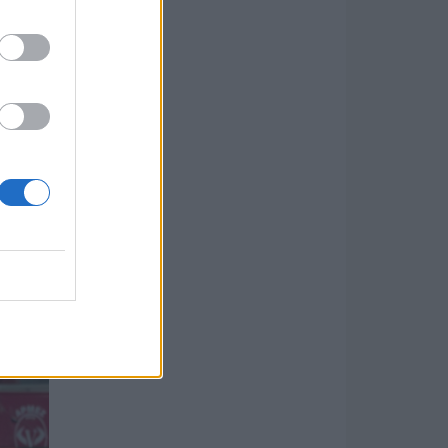
y
ése,
tközi