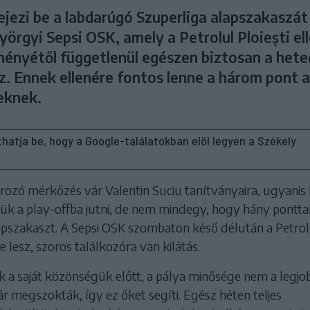
ejezi be a labdarúgó Szuperliga alapszakaszát
örgyi Sepsi OSK, amely a Petrolul Ploiești ell
ényétől függetlenül egészen biztosan a hete
z. Ennek ellenére fontos lenne a három pont a
eknek.
líthatja be, hogy a Google-találatokban elöl legyen a Székely
ozó mérkőzés vár Valentin Suciu tanítványaira, ugyanis
yük a play-offba jutni, de nem mindegy, hogy hány pontta
lapszakaszt. A Sepsi OSK szombaton késő délután a Petrol
e lesz, szoros találkozóra van kilátás.
 a saját közönségük előtt, a pálya minősége nem a legjo
 megszokták, így ez őket segíti. Egész héten teljes