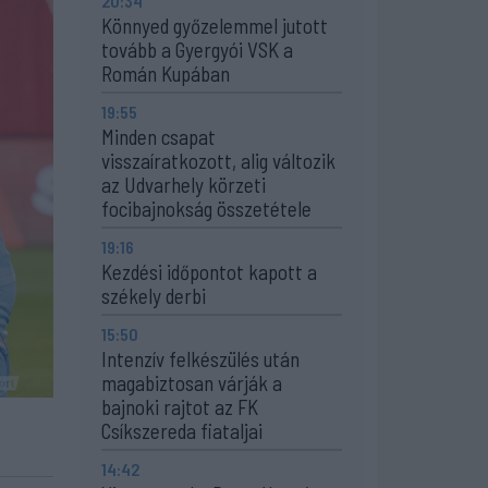
20:34
Könnyed győzelemmel jutott
tovább a Gyergyói VSK a
Román Kupában
19:55
Minden csapat
visszaíratkozott, alig változik
az Udvarhely körzeti
focibajnokság összetétele
19:16
Kezdési időpontot kapott a
székely derbi
15:50
Intenzív felkészülés után
magabiztosan várják a
bajnoki rajtot az FK
Csíkszereda fiataljai
14:42