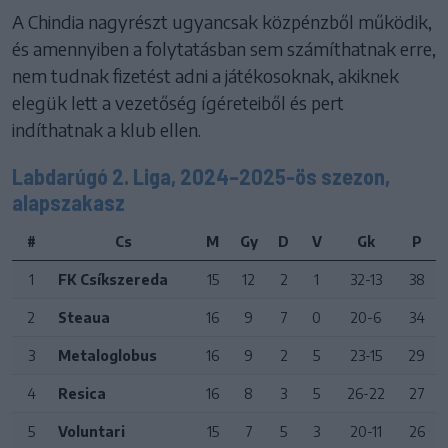
A Chindia nagyrészt ugyancsak közpénzből működik,
és amennyiben a folytatásban sem számíthatnak erre,
nem tudnak fizetést adni a játékosoknak, akiknek
elegük lett a vezetőség ígéreteiből és pert
indíthatnak a klub ellen.
Labdarúgó 2. Liga, 2024–2025-ös szezon,
alapszakasz
#
Cs
M
Gy
D
V
Gk
P
1
FK Csíkszereda
15
12
2
1
32-13
38
2
Steaua
16
9
7
0
20-6
34
3
Metaloglobus
16
9
2
5
23-15
29
4
Resica
16
8
3
5
26-22
27
5
Voluntari
15
7
5
3
20-11
26