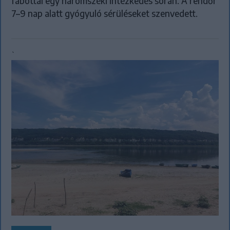
fabottal egy háromszéki intézkedés során. A rendőr
7–9 nap alatt gyógyuló sérüléseket szenvedett.
`