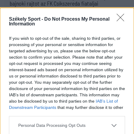
bajnoki rajtot az FK Csíkszereda fiataljai
14:42
Székely Sport -
Do Not Process My Personal
Visszavonul a Brassóban és Csíkszeredában is védő
Information
kapus
13:39
If you wish to opt-out of the sale, sharing to third parties, or
Szembementek a trenddel: a Sepsi OSK és az FK
processing of your personal or sensitive information for
Csíkszereda kilóg a sorból a Szuperligában
targeted advertising by us, please use the below opt-out
section to confirm your selection. Please note that after your
MÉG TÖBB FRISS HÍR
opt-out request is processed you may continue seeing
interest-based ads based on personal information utilized by
us or personal information disclosed to third parties prior to
your opt-out. You may separately opt-out of the further
disclosure of your personal information by third parties on the
IAB’s list of downstream participants. This information may
also be disclosed by us to third parties on the
IAB’s List of
Downstream Participants
that may further disclose it to other
third parties.
Personal Data Processing Opt Outs