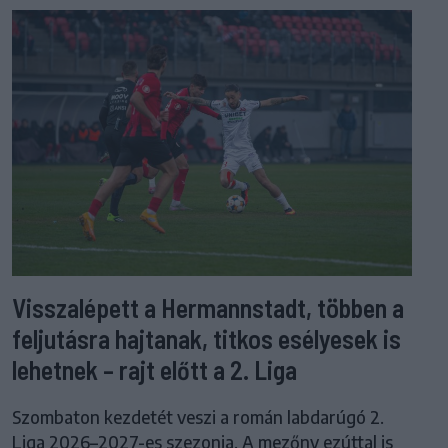
Visszalépett a Hermannstadt, többen a
feljutásra hajtanak, titkos esélyesek is
lehetnek – rajt előtt a 2. Liga
Szombaton kezdetét veszi a román labdarúgó 2.
Liga 2026–2027-es szezonja. A mezőny ezúttal is