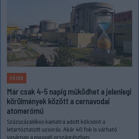
FŐTÉR
Már csak 4-5 napig működhet a jelenlegi
körülmények között a cernavodai
atomerőmű
Százszázalékos kamatra adott kölcsönt a
letartóztatott uzsorás. Akár 40 fok is várható
vasárnap a nyugati országrészben.