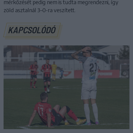
mérkőzését pedig nem is tudta megrendezni, így
zöld asztalnál 3–0-ra veszített.
KAPCSOLÓDÓ