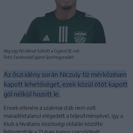
Alig egy fél idényt töltött a Cigánd SE-nél
Fotó: Facebook/Cigánd Sportegyesület
Az őszi idény során Niczuly tíz mérkőzésen
kapott lehetőséget, ezek közül ötöt kapott
gól nélkül hozott le.
Ennek ellenére a szakmai stáb nem volt
maradéktalanul elégedett a teljesítményével, így a
klub a hivatalos közösségi oldalán közölte:
felbontották a 21 éves kapus szerződését.