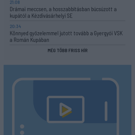
21:08
Drámai meccsen, a hosszabbításban búcsúzott a
kupától a Kézdivásárhelyi SE
20:34
Könnyed győzelemmel jutott tovább a Gyergyói VSK
a Román Kupában
MÉG TÖBB FRISS HÍR