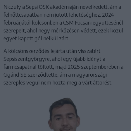
Niczuly a Sepsi OSK akadémiáján nevelkedett, ám a
felnőttcsapatban nem jutott lehetőséghez. 2024
februárjától kölcsönben a CSM Focșani együttesénél
szerepelt, ahol négy mérkőzésen védett, ezek közül
egyet kapott gól nélkül zárt.
A kölcsönszerződés lejárta után visszatért
Sepsiszentgyörgyre, ahol egy újabb idényt a
farmcsapatnál töltött, majd 2025 szeptemberében a
Cigánd SE szerződtette, ám a magyarországi
szereplés végül nem hozta meg a várt áttörést.