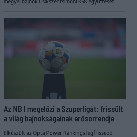
megyei bajnok Csíkszentsimoni KSK együttesét.
Az NB I megelőzi a Szuperligát: frissült
a világ bajnokságainak erősorrendje
Elkészült az Opta Power Rankings legfrissebb