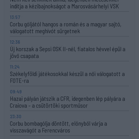
indítja a kézibajnokságot a Marosvásárhelyi VSK
13:57
Corbu góljától hangos a román és a magyar sajtó,
válogatott meghívót sürgetnek
12:36
Új korszak a Sepsi OSK II-nél, fiatalos hévvel épül a
jövő csapata
11:24
Székelyföldi játékosokkal készül a női válogatott a
FOTE-ra
09:49
Hazai pályán játszik a CFR, idegenben lép pályára a
Craiova – a csütörtöki sportműsor
23:30
Corbu bombagólja döntött, előnyből várja a
visszavágót a Ferencváros