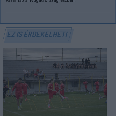
vasárnap a nyugati országrészben.
EZ IS ÉRDEKELHETI