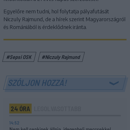
Egyelőre nem tudni, hol folytatja pályafutását
Niczuly Rajmund, de a hírek szerint Magyarországról
és Romániából is érdeklődnek iránta.
#Sepsi OSK
#Niczuly Rajmund
SZÓLJON HOZZÁ!
24 ÓRA
LEGOLVASOTTABB
14:52
Nem kell senkinek állnia, idegenbeli meccsekkel