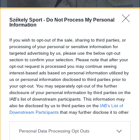
Székely Sport -
Do Not Process My Personal
Information
KRÓNIKA
If you wish to opt-out of the sale, sharing to third parties, or
processing of your personal or sensitive information for
Záporok, zivatarok hoznak felfrissülést
targeted advertising by us, please use the below opt-out
section to confirm your selection. Please note that after your
a kánikula után – kéthetes időjárás-
opt-out request is processed you may continue seeing
előrejelzés
interest-based ads based on personal information utilized by
us or personal information disclosed to third parties prior to
Csütörtök-péntekig tovább melegszik az idő
your opt-out. You may separately opt-out of the further
Románia legtöbb régiójában, ahol kánikulára és
disclosure of your personal information by third parties on the
fokozott hőterhelésre kell számítani, utána azonban
IAB’s list of downstream participants. This information may
also be disclosed by us to third parties on the
IAB’s List of
fokozatos lehűlés kezdődik, és nő a záporok,
Downstream Participants
that may further disclose it to other
zivatarok valószínűsége.
third parties.
Personal Data Processing Opt Outs