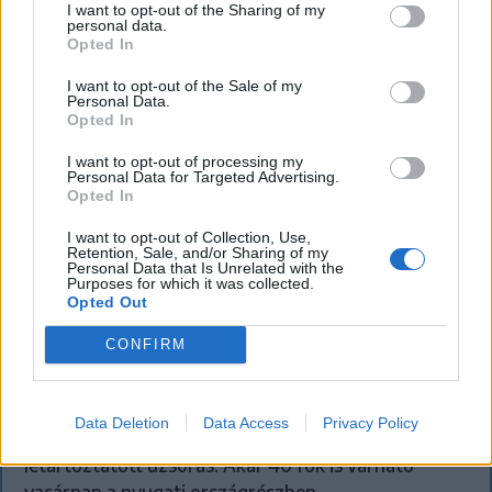
I want to opt-out of the Sharing of my
personal data.
Opted In
I want to opt-out of the Sale of my
Personal Data.
Opted In
I want to opt-out of processing my
Personal Data for Targeted Advertising.
Opted In
I want to opt-out of Collection, Use,
Retention, Sale, and/or Sharing of my
Personal Data that Is Unrelated with the
FŐTÉR
Purposes for which it was collected.
Opted Out
Már csak 4-5 napig működhet a jelenlegi
CONFIRM
körülmények között a cernavodai
atomerőmű
Data Deletion
Data Access
Privacy Policy
Százszázalékos kamatra adott kölcsönt a
letartóztatott uzsorás. Akár 40 fok is várható