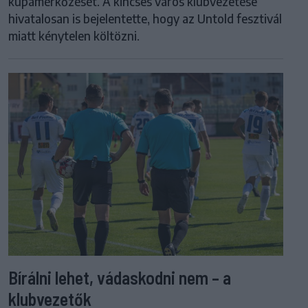
kupamérkőzését. A kincses város klubvezetése
hivatalosan is bejelentette, hogy az Untold fesztivál
miatt kénytelen költözni.
Bírálni lehet, vádaskodni nem – a
klubvezetők