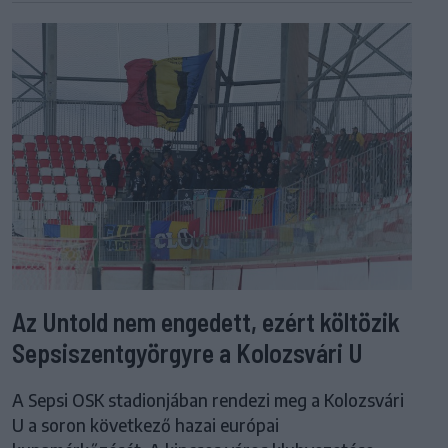
Az Untold nem engedett, ezért költözik
Sepsiszentgyörgyre a Kolozsvári U
A Sepsi OSK stadionjában rendezi meg a Kolozsvári
U a soron következő hazai európai