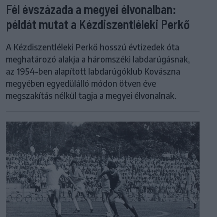
Fél évszázada a megyei élvonalban:
példát mutat a Kézdiszentléleki Perkő
A Kézdiszentléleki Perkő hosszú évtizedek óta
meghatározó alakja a háromszéki labdarúgásnak,
az 1954-ben alapított labdarúgóklub Kovászna
megyében egyedülálló módon ötven éve
megszakítás nélkül tagja a megyei élvonalnak.