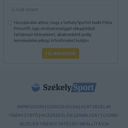
Hozzájárulok ahhoz, hogy a Székely Sportot kiadó Príma
Press Kft. napi rendszerességgel cikkajánlókat
tartalmazó hírleveleket, alkalmanként pedig
kereskedelmi jellegű értesítéseket küldjön.
FELIRATKOZOM
IMPRESSZUM
|
SZERZŐI JOGOK
|
ADATVÉDELMI
TÁJÉKOZTATÓ
|
HOZZÁSZÓLÁSI SZABÁLYZAT
|
COOKIE-
KEZELÉSI TÁJÉKOZTATÓ
|
SÜTIBEÁLLÍTÁSOK