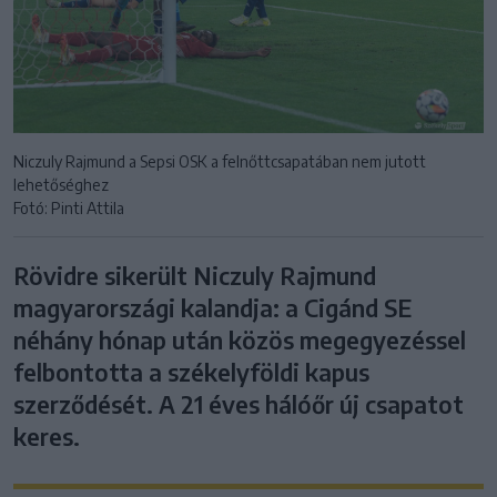
Niczuly Rajmund a Sepsi OSK a felnőttcsapatában nem jutott
lehetőséghez
Fotó: Pinti Attila
Rövidre sikerült Niczuly Rajmund
magyarországi kalandja: a Cigánd SE
néhány hónap után közös megegyezéssel
felbontotta a székelyföldi kapus
szerződését. A 21 éves hálóőr új csapatot
keres.