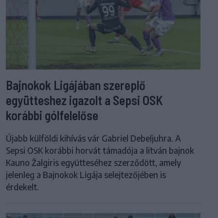
Bajnokok Ligájában szereplő
együtteshez igazolt a Sepsi OSK
korábbi gólfelelőse
Újabb külföldi kihívás vár Gabriel Debeljuhra. A
Sepsi OSK korábbi horvát támadója a litván bajnok
Kauno Žalgiris együtteséhez szerződött, amely
jelenleg a Bajnokok Ligája selejtezőjében is
érdekelt.