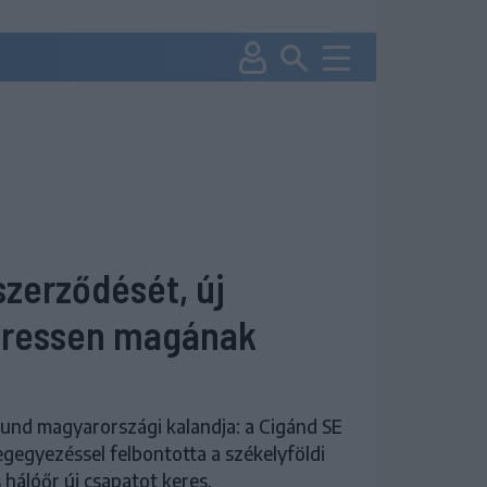
szerződését, új
keressen magának
mund magyarországi kalandja: a Cigánd SE
egyezéssel felbontotta a székelyföldi
 hálóőr új csapatot keres.