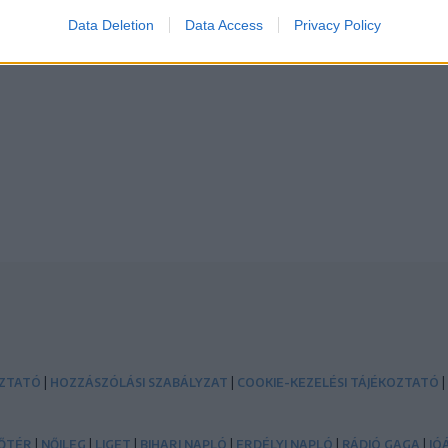
Data Deletion
Data Access
Privacy Policy
|
|
|
OZTATÓ
HOZZÁSZÓLÁSI SZABÁLYZAT
COOKIE-KEZELÉSI TÁJÉKOZTATÓ
|
|
|
|
|
|
ŐTÉR
NŐILEG
LIGET
BIHARI NAPLÓ
ERDÉLYI NAPLÓ
RÁDIÓ GAGA
JÓ