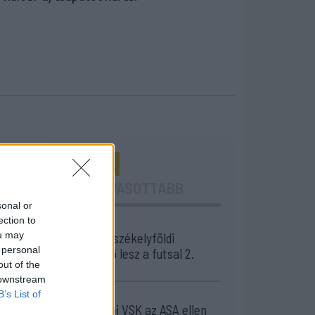
24 ÓRA
LEGOLVASOTTABB
sonal or
ection to
16:43
ou may
Egyetlen székelyföldi
 personal
résztvevő lesz a futsal 2.
out of the
Ligában
 downstream
15:07
B’s List of
A Gyergyói VSK az ASA ellen