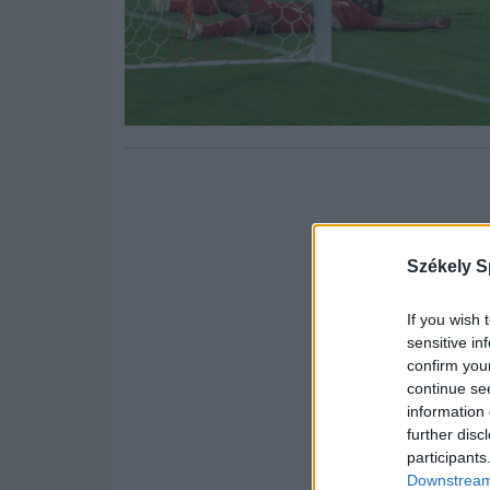
Székely S
If you wish 
sensitive in
confirm you
continue se
information 
further disc
participants
Downstream 