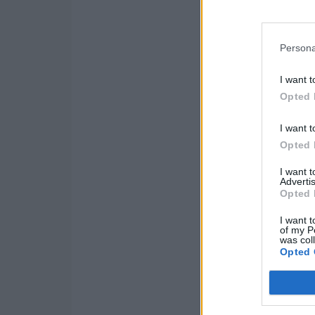
Persona
I want t
Opted 
I want t
Opted 
I want 
Advertis
Opted 
I want t
of my P
was col
Opted 