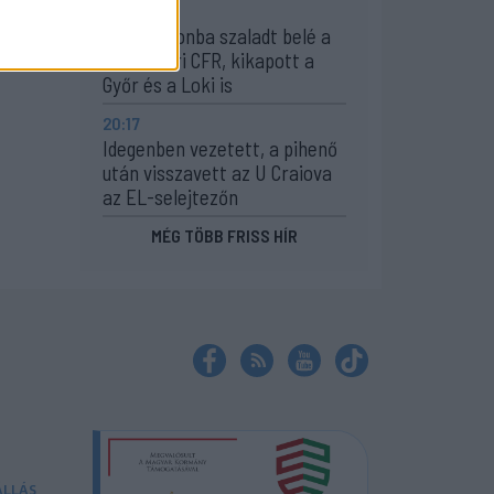
21:58
Nagy pofonba szaladt belé a
Kolozsvári CFR, kikapott a
Győr és a Loki is
20:17
Idegenben vezetett, a pihenő
után visszavett az U Craiova
az EL-selejtezőn
MÉG TÖBB FRISS HÍR
ÁLLÁS