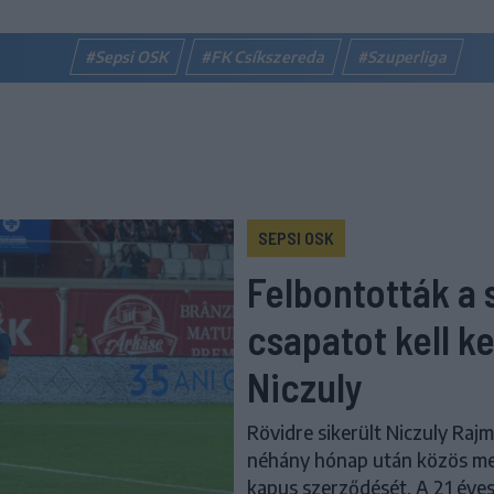
#Sepsi OSK
#FK Csíkszereda
#Szuperliga
SEPSI OSK
Felbontották a 
csapatot kell 
Niczuly
Rövidre sikerült Niczuly Raj
néhány hónap után közös meg
kapus szerződését. A 21 éves