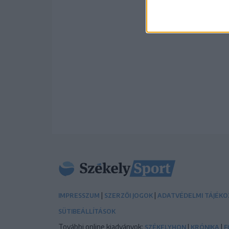
|
|
IMPRESSZUM
SZERZŐI JOGOK
ADATVÉDELMI TÁJÉK
SÜTIBEÁLLÍTÁSOK
További online kiadványok:
|
|
SZÉKELYHON
KRÓNIKA
F