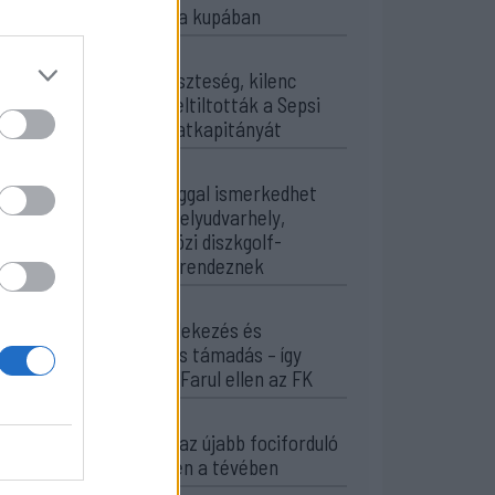
folytatja a kupában
13:45
Súlyos veszteség, kilenc
hónapra eltiltották a Sepsi
OSK csapatkapitányát
12:18
Új sportággal ismerkedhet
meg Székelyudvarhely,
nemzetközi diszkgolf-
versenyt rendeznek
11:29
Stabil védekezés és
céltudatos támadás – így
készült a Farul ellen az FK
10:36
Kezdődik az újabb fociforduló
– pénteken a tévében