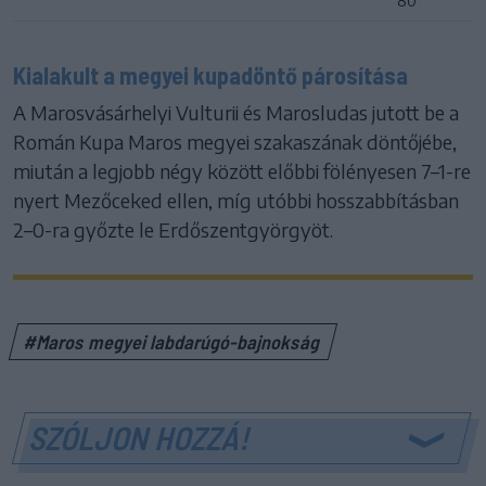
80
Kialakult a megyei kupadöntő párosítása
A Marosvásárhelyi Vulturii és Marosludas jutott be a
Román Kupa Maros megyei szakaszának döntőjébe,
miután a legjobb négy között előbbi fölényesen 7–1-re
nyert Mezőceked ellen, míg utóbbi hosszabbításban
2–0-ra győzte le Erdőszentgyörgyöt.
#Maros megyei labdarúgó-bajnokság
SZÓLJON HOZZÁ!