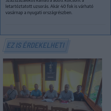
Százszázalékos kamatra adott kölcsönt a
letartóztatott uzsorás. Akár 40 fok is várható
vasárnap a nyugati országrészben.
EZ IS ÉRDEKELHETI