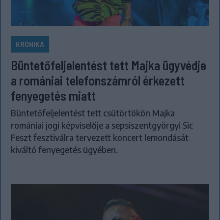
KRÓNIKA
Büntetőfeljelentést tett Majka ügyvédje
a romániai telefonszámról érkezett
fenyegetés miatt
Büntetőfeljelentést tett csütörtökön Majka
romániai jogi képviselője a sepsiszentgyörgyi Sic
Feszt fesztiválra tervezett koncert lemondását
kiváltó fenyegetés ügyében.