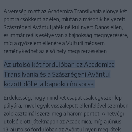
A vereség miatt az Academica Transilvania előnye két
pontra csökkent az élen, miután a második helyezett
Szászrégeni Avântul játék nélkül nyert Dános ellen,
és immár reális esélye van a bajnokság megnyerésére,
míg a győzelem ellenére a Vulturii mégsem
reménykedhet az első hely megszerzésében.
Az utolsó két fordulóban az Academica
Transilvania és a Szászrégeni Avântul
között dől el a bajnoki cím sorsa.
Érdekesség, hogy mindkét csapat csak egyszer lép
pályára, mivel egyik visszalépett ellenfelével szemben
zöld asztalnál szerzi meg a három pontot. A hétvégi
utolsó előtti játéknapon az Academica, míg a június
13-ai utolsó fordulóban az Avântul nyeri meg játék