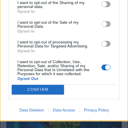
mezőgazdasági úti vitából Csatószegen
I want to opt-out of the Sharing of my
personal data.
Kórházba szállítottak több embert, mezőgazdasági
Opted In
munkagépek rongálódtak meg, és ideiglenes védelmi
I want to opt-out of the Sale of my
rendeleteket is kibocsátottak azután, hogy szombat
Personal Data.
Opted In
délután súlyos konfliktus alakult ki Csatószegen egy
elsőbbségadási vita nyomán.
I want to opt-out of processing my
Personal Data for Targeted Advertising.
Opted In
I want to opt-out of Collection, Use,
`
Retention, Sale, and/or Sharing of my
Personal Data that Is Unrelated with the
Purposes for which it was collected.
Opted Out
CONFIRM
Data Deletion
Data Access
Privacy Policy