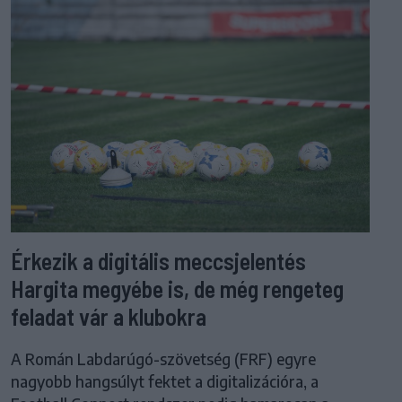
Érkezik a digitális meccsjelentés
Hargita megyébe is, de még rengeteg
feladat vár a klubokra
A Román Labdarúgó-szövetség (FRF) egyre
nagyobb hangsúlyt fektet a digitalizációra, a