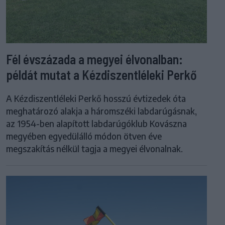
Fél évszázada a megyei élvonalban:
példát mutat a Kézdiszentléleki Perkő
A Kézdiszentléleki Perkő hosszú évtizedek óta
meghatározó alakja a háromszéki labdarúgásnak,
az 1954-ben alapított labdarúgóklub Kovászna
megyében egyedülálló módon ötven éve
megszakítás nélkül tagja a megyei élvonalnak.