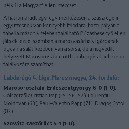
nélkül a Magyaró elleni meccsét.
A hátramaradt egy-egy mérkőzésen a szászrégeni
együttesnek van könnyebb feladata, hazai pályán a
tabella második felében található Búzásbesenyő ellen
játszik, ezzel szemben a marosvásárhelyi gárdának
ugyan a saját kezében van a sorsa, de a negyedik
helyezett Marosoroszfalu otthonában jóval nehezebb
találkozóra számíthat.
Labdarúgó 4. Liga, Maros megye, 24. forduló:
Marosoroszfalu–Erdőszentgyörgy 6–0 (1–0).
Gólszerzők: Cristian Pop (35., 56., 57.), Laurențiu
Moldovan (63.), Paul-Valentin Papp (71.), Dragoș Cotoi
(87.).
Szováta–Mezőrücs 4–1 (1–0).