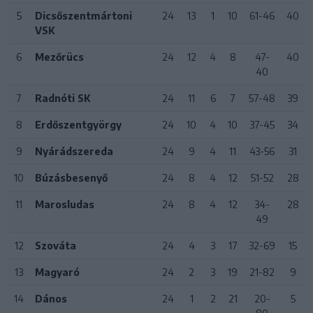
5
Dicsőszentmártoni
24
13
1
10
61-46
40
VSK
6
Mezőrücs
24
12
4
8
47-
40
40
7
Radnóti SK
24
11
6
7
57-48
39
8
Erdőszentgyörgy
24
10
4
10
37-45
34
9
Nyárádszereda
24
9
4
11
43-56
31
10
Búzásbesenyő
24
8
4
12
51-52
28
11
Marosludas
24
8
4
12
34-
28
49
12
Szováta
24
4
3
17
32-69
15
13
Magyaró
24
2
3
19
21-82
9
14
Dános
24
1
2
21
20-
5