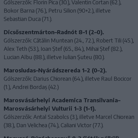
Gólszerzők: Florin Pica (30.), Valentin Cortan (62.),
Bokor Barna (76.), Petru Silion (90+2.), illetve
Sebastian Duca (71.).
Dicsőszentmárton–Radnót 8–1 (2–0).
Gólszerzők: Cătălin Muntean (24., 72.), Robert Tili (45.),
Alex Teth (53.), Ioan Ștef (65., 84.), Mihai Ștef (82.),
Lucian Albu (88.), illetve Iulian Șuteu (80.).
Marosludas–Nyárádszereda 1–2 (0–2).
Gólszerzők: Darius Chiorean (64.), illetve Raul Bocicor
(1.), Andrei Bordaș (42.)
Marosvásárhelyi Academica Transilvania–
Marosvásárhelyi Vulturii 1–3 (1–1).
Gólszerzők: Antal Szabolcs (3.), illetve Marcel Chiorean
(38.), Dan Velichea (74.), Caliani Victor (77.).