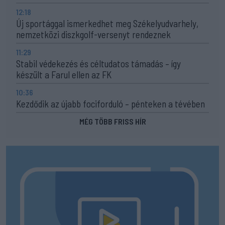
12:18
Új sportággal ismerkedhet meg Székelyudvarhely,
nemzetközi diszkgolf-versenyt rendeznek
11:29
Stabil védekezés és céltudatos támadás – így
készült a Farul ellen az FK
10:36
Kezdődik az újabb fociforduló – pénteken a tévében
MÉG TÖBB FRISS HÍR