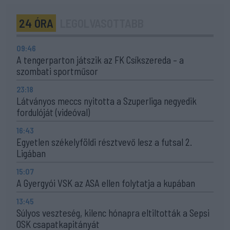
24 ÓRA
LEGOLVASOTTABB
09:46
A tengerparton játszik az FK Csíkszereda – a
szombati sportműsor
23:18
Látványos meccs nyitotta a Szuperliga negyedik
fordulóját (videóval)
16:43
Egyetlen székelyföldi résztvevő lesz a futsal 2.
Ligában
15:07
A Gyergyói VSK az ASA ellen folytatja a kupában
13:45
Súlyos veszteség, kilenc hónapra eltiltották a Sepsi
OSK csapatkapitányát