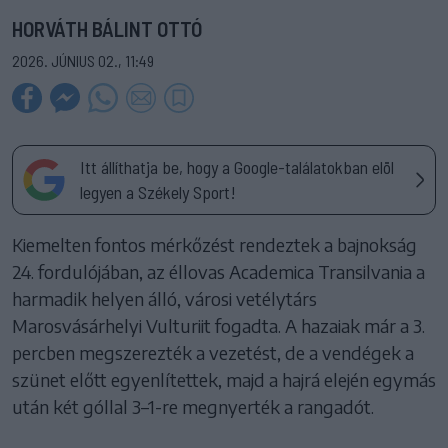
HORVÁTH BÁLINT OTTÓ
2026. JÚNIUS 02., 11:49
Itt állíthatja be, hogy a Google-találatokban elöl
legyen a Székely Sport!
Kiemelten fontos mérkőzést rendeztek a bajnokság
24. fordulójában, az éllovas Academica Transilvania a
harmadik helyen álló, városi vetélytárs
Marosvásárhelyi Vulturiit fogadta. A hazaiak már a 3.
percben megszerezték a vezetést, de a vendégek a
szünet előtt egyenlítettek, majd a hajrá elején egymás
után két góllal 3–1-re megnyerték a rangadót.