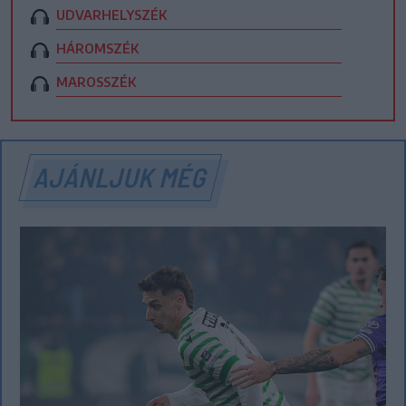
UDVARHELYSZÉK
HÁROMSZÉK
MAROSSZÉK
AJÁNLJUK MÉG