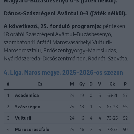
Magyaró–Búzásbesenyő 0–3 (játék nélkül).
Dános–Szászrégeni Avântul 0–3 (játék nélkül).
A következő, 25. forduló programja:
pénteken
18 órától Szászrégeni Avântul–Búzásbesenyő,
szombaton 11 órától Marosvásárhelyi Vulturii–
Marosoroszfalu, Erdőszentgyörgy–Marosludas,
Nyárádszereda–Dicsőszentmárton, Radnót–Szováta.
4. Liga, Maros megye, 2025–2026-os szezon
#
Cs
M
Gy
D
V
Gk
P
1
Academica
24
19
0
5
63-31
57
2
Szászrégen
24
18
1
5
67-23
55
3
Vulturii
24
16
4
4
73-25
52
4
Marosoroszfalu
24
16
2
6
73-33
50