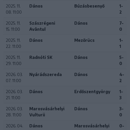
2025. 11.
Dános
Búzásbesenyő
1-
08. 11:00
2
2025. 11.
Szászrégeni
Dános
7-
15. 11:00
Avântul
0
2025. 11.
Dános
Mezőrücs
1-
22. 11:00
1
2025. 11.
Radnóti SK
Dános
5-
29. 11:00
0
2026. 03.
Nyárádszereda
Dános
4-
07. 11:00
2
2026. 03.
Dános
Erdőszentgyörgy
1-
21. 11:00
3
2026. 03.
Marosvásárhelyi
Dános
3-
28. 11:00
Vulturii
0
2026. 04.
Dános
Marosvásárhelyi
0-