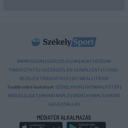
IMPRESSZUM
|
SZERZŐI JOGOK
|
ADATVÉDELMI
TÁJÉKOZTATÓ
|
HOZZÁSZÓLÁSI SZABÁLYZAT
|
COOKIE-
KEZELÉSI TÁJÉKOZTATÓ
|
SÜTIBEÁLLÍTÁSOK
További online kiadványok:
SZÉKELYHON
|
KRÓNIKA
|
FŐTÉR
|
NŐILEG
|
LIGET
|
BIHARI NAPLÓ
|
ERDÉLYI NAPLÓ
|
RÁDIÓ
GAGA
|
JÓÁLLÁS
MÉDIATÉR ALKALMAZÁS