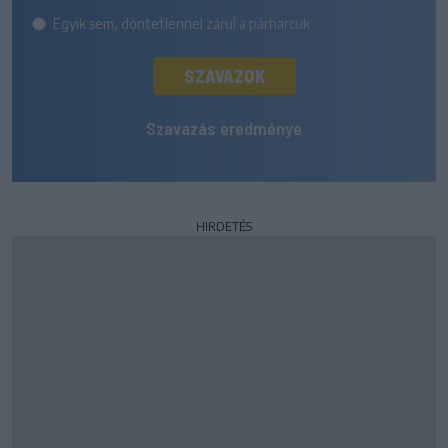
Egyik sem, döntetlennel zárul a párharcuk
SZAVAZOK
Szavazás eredménye
HIRDETÉS