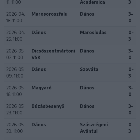
11. 11:00
Academica
3
2026. 04.
Marosoroszfalu
Dános
3-
18. 11:00
0
2026. 04.
Dános
Marosludas
0-
25. 11:00
3
2026. 05.
Dicsőszentmártoni
Dános
3-
02. 11:00
VSK
0
2026. 05.
Dános
Szováta
0-
09. 11:00
3
2026. 05.
Magyaró
Dános
3-
16. 11:00
0
2026. 05.
Búzásbesenyő
Dános
3-
23. 11:00
0
2026. 05.
Dános
Szászrégeni
0-
30. 11:00
Avântul
3