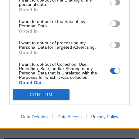
I want to opt-out of the Sharing of my
personal data.
19:55
Opted In
Minden csapat visszaíratkozott, alig változik az
Udvarhely körzeti focibajnokság összetétele
I want to opt-out of the Sale of my
Personal Data.
19:16
Opted In
Kezdési időpontot kapott a székely derbi
I want to opt-out of processing my
Personal Data for Targeted Advertising.
15:50
Opted In
Intenzív felkészülés után magabiztosan várják a
bajnoki rajtot az FK Csíkszereda fiataljai
I want to opt-out of Collection, Use,
Retention, Sale, and/or Sharing of my
14:42
Personal Data that Is Unrelated with the
Purposes for which it was collected.
Visszavonul a Brassóban és Csíkszeredában is védő
Opted Out
kapus
CONFIRM
13:39
Szembementek a trenddel: a Sepsi OSK és az FK
Csíkszereda kilóg a sorból a Szuperligában
Data Deletion
Data Access
Privacy Policy
MÉG TÖBB FRISS HÍR