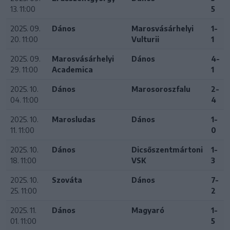
13. 11:00
5
2025. 09.
Dános
Marosvásárhelyi
1-
20. 11:00
Vulturii
1
2025. 09.
Marosvásárhelyi
Dános
4-
29. 11:00
Academica
1
2025. 10.
Dános
Marosoroszfalu
2-
04. 11:00
4
2025. 10.
Marosludas
Dános
1-
11. 11:00
0
2025. 10.
Dános
Dicsőszentmártoni
1-
18. 11:00
VSK
3
2025. 10.
Szováta
Dános
7-
25. 11:00
2
2025. 11.
Dános
Magyaró
1-
01. 11:00
5