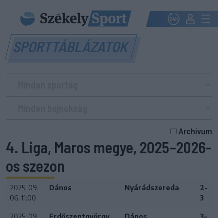
SPORTTÁBLÁZATOK
Archívum
4. Liga, Maros megye, 2025–2026-
os szezon
2025. 09.
Dános
Nyárádszereda
2-
06. 11:00
3
2025. 09.
Erdőszentgyörgy
Dános
3-