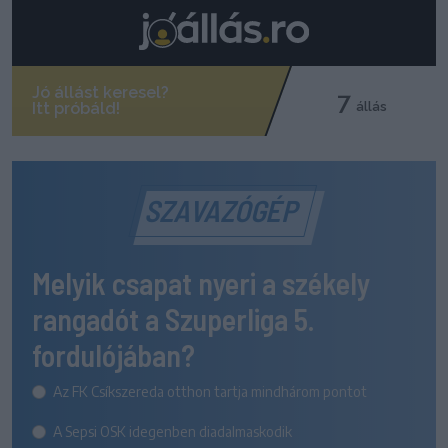
SZAVAZÓGÉP
Melyik csapat nyeri a székely
rangadót a Szuperliga 5.
fordulójában?
Az FK Csíkszereda otthon tartja mindhárom pontot
A Sepsi OSK idegenben diadalmaskodik