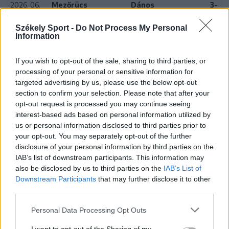
2026. 06.
Mezőrücs
Dános
3-
06. 11:00
0
Székely Sport -
Do Not Process My Personal
2026. 06.
Dános
Radnóti SK
0-
Information
13. 11:00
3
If you wish to opt-out of the sale, sharing to third parties, or
processing of your personal or sensitive information for
targeted advertising by us, please use the below opt-out
24 ÓRA
LEGOLVASOTTABB
section to confirm your selection. Please note that after your
opt-out request is processed you may continue seeing
interest-based ads based on personal information utilized by
23:30
us or personal information disclosed to third parties prior to
Corbu bombagólja döntött, előnyből várja a
your opt-out. You may separately opt-out of the further
visszavágót a Ferencváros
disclosure of your personal information by third parties on the
21:08
IAB’s list of downstream participants. This information may
Drámai meccsen, a hosszabbításban búcsúzott a
also be disclosed by us to third parties on the
IAB’s List of
kupától a Kézdivásárhelyi SE
Downstream Participants
that may further disclose it to other
third parties.
20:34
Könnyed győzelemmel jutott tovább a Gyergyói VSK
Personal Data Processing Opt Outs
a Román Kupában