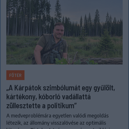
FŐTÉR
„A Kárpátok szimbólumát egy gyűlölt,
kártékony, kóborló vadállattá
züllesztette a politikum”
A medveproblémára egyetlen valódi megoldás
létezik, az állomány visszalövése az optimális