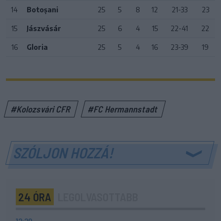
14
Botoșani
25
5
8
12
21-33
23
15
Jászvásár
25
6
4
15
22-41
22
16
Gloria
25
5
4
16
23-39
19
#Kolozsvári CFR
#FC Hermannstadt
SZÓLJON HOZZÁ!
24 ÓRA
LEGOLVASOTTABB
12:20