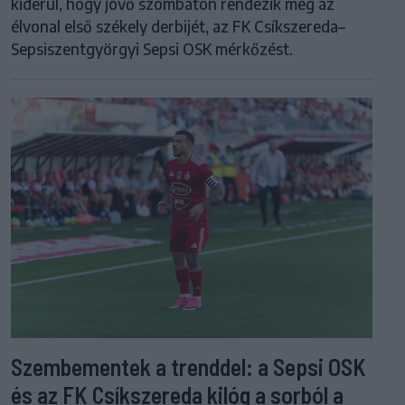
kiderül, hogy jövő szombaton rendezik meg az
élvonal első székely derbijét, az FK Csíkszereda–
Sepsiszentgyörgyi Sepsi OSK mérkőzést.
Szembementek a trenddel: a Sepsi OSK
és az FK Csíkszereda kilóg a sorból a