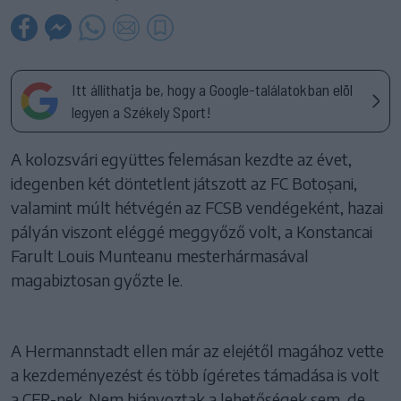
Itt állíthatja be, hogy a Google-találatokban elöl
legyen a Székely Sport!
A kolozsvári együttes felemásan kezdte az évet,
idegenben két döntetlent játszott az FC Botoșani,
valamint múlt hétvégén az FCSB vendégeként, hazai
pályán viszont eléggé meggyőző volt, a Konstancai
Farult Louis Munteanu mesterhármasával
magabiztosan győzte le.
A Hermannstadt ellen már az elejétől magához vette
a kezdeményezést és több ígéretes támadása is volt
a CFR-nek. Nem hiányoztak a lehetőségek sem, de