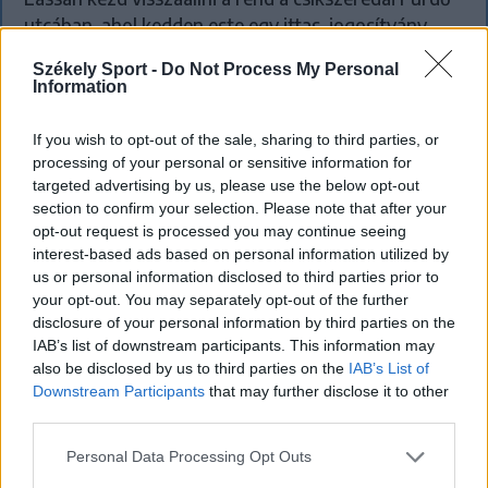
utcában, ahol kedden este egy ittas, jogosítvány
nélküli sofőr autója csapódott egy családi házba. Az
Székely Sport -
Do Not Process My Personal
ablakot már sikerült helyreállítani, a fal sérült részét
Information
azonban még ki kell bontani.
If you wish to opt-out of the sale, sharing to third parties, or
processing of your personal or sensitive information for
targeted advertising by us, please use the below opt-out
`
section to confirm your selection. Please note that after your
opt-out request is processed you may continue seeing
interest-based ads based on personal information utilized by
us or personal information disclosed to third parties prior to
your opt-out. You may separately opt-out of the further
disclosure of your personal information by third parties on the
IAB’s list of downstream participants. This information may
also be disclosed by us to third parties on the
IAB’s List of
Downstream Participants
that may further disclose it to other
third parties.
Personal Data Processing Opt Outs