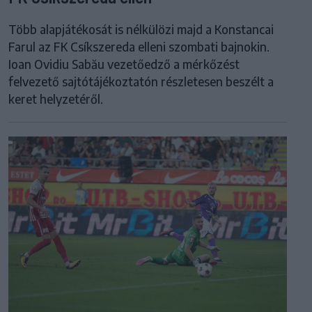
Több alapjátékosát is nélkülözi majd a Konstancai
Farul az FK Csíkszereda elleni szombati bajnokin.
Ioan Ovidiu Sabău vezetőedző a mérkőzést
felvezető sajtótájékoztatón részletesen beszélt a
keret helyzetéről.