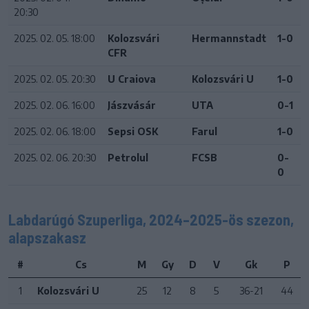
20:30
2025. 02. 05. 18:00
Kolozsvári
Hermannstadt
1-0
CFR
2025. 02. 05. 20:30
U Craiova
Kolozsvári U
1-0
2025. 02. 06. 16:00
Jászvásár
UTA
0-1
2025. 02. 06. 18:00
Sepsi OSK
Farul
1-0
2025. 02. 06. 20:30
Petrolul
FCSB
0-
0
Labdarúgó Szuperliga, 2024–2025-ös szezon,
alapszakasz
#
Cs
M
Gy
D
V
Gk
P
1
Kolozsvári U
25
12
8
5
36-21
44