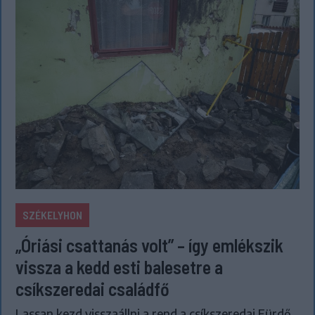
SZÉKELYHON
„Óriási csattanás volt” – így emlékszik
vissza a kedd esti balesetre a
csíkszeredai családfő
Lassan kezd visszaállni a rend a csíkszeredai Fürdő