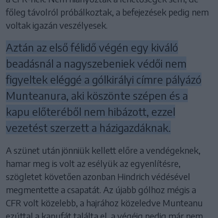
főleg távolról próbálkoztak, a befejezések pedig nem
voltak igazán veszélyesek.
Aztán az első félidő végén egy kiváló
beadásnál a nagyszebeniek védői nem
figyeltek eléggé a gólkirályi címre pályázó
Munteanura, aki köszönte szépen és a
kapu előteréből nem hibázott, ezzel
vezetést szerzett a házigazdáknak.
A szünet után jönniük kellett előre a vendégeknek,
hamar meg is volt az esélyük az egyenlítésre,
szögletet követően azonban Hindrich védésével
megmentette a csapatát. Az újabb gólhoz mégis a
CFR volt közelebb, a hajrához közeledve Munteanu
ezúttal a kapufát találta el, a végéig pedig már nem