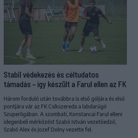
Stabil védekezés és céltudatos
támadás – így készült a Farul ellen az FK
Három forduló után továbbra is első góljára és első
pontjára vár az FK Csíkszereda a labdarúgó
Szuperligában. A szombati, Konstancai Farul elleni
idegenbeli mérkőzést Szabó István vezetőedző,
Szabó Alex és Jozef Dolny vezette fel.