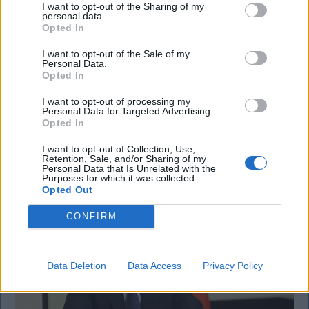
I want to opt-out of the Sharing of my
KRÓNIKA
personal data.
Opted In
Meddig használható még a régi
I want to opt-out of the Sale of my
személyi?
Personal Data.
Opted In
Sok román állampolgár még mindig az 1997-es
mintára kiállított személyi igazolványt használja,
I want to opt-out of processing my
Personal Data for Targeted Advertising.
azonban ezt fokozatosan kivonják a forgalomból,
Opted In
amint az új elektronikus és egyszerű személyi
I want to opt-out of Collection, Use,
igazolványok országszerte elérhetővé válnak.
Retention, Sale, and/or Sharing of my
Personal Data that Is Unrelated with the
Purposes for which it was collected.
Opted Out
CONFIRM
Data Deletion
Data Access
Privacy Policy