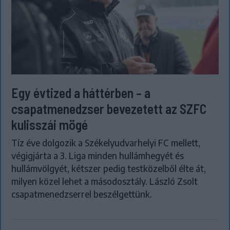
Egy évtized a háttérben – a
csapatmenedzser bevezetett az SZFC
kulisszái mögé
Tíz éve dolgozik a Székelyudvarhelyi FC mellett,
végigjárta a 3. Liga minden hullámhegyét és
hullámvölgyét, kétszer pedig testközelből élte át,
milyen közel lehet a másodosztály. László Zsolt
csapatmenedzserrel beszélgettünk.