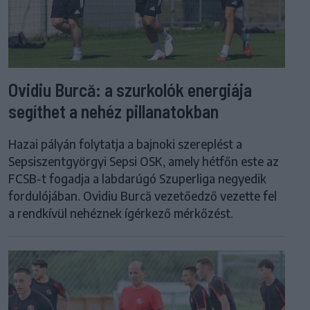
Ovidiu Burcă: a szurkolók energiája
segíthet a nehéz pillanatokban
Hazai pályán folytatja a bajnoki szereplést a
Sepsiszentgyörgyi Sepsi OSK, amely hétfőn este az
FCSB-t fogadja a labdarúgó Szuperliga negyedik
fordulójában. Ovidiu Burcă vezetőedző vezette fel
a rendkívül nehéznek ígérkező mérkőzést.