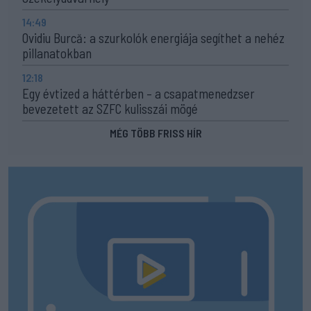
14:49
Ovidiu Burcă: a szurkolók energiája segíthet a nehéz
pillanatokban
12:18
Egy évtized a háttérben – a csapatmenedzser
bevezetett az SZFC kulisszái mögé
MÉG TÖBB FRISS HÍR