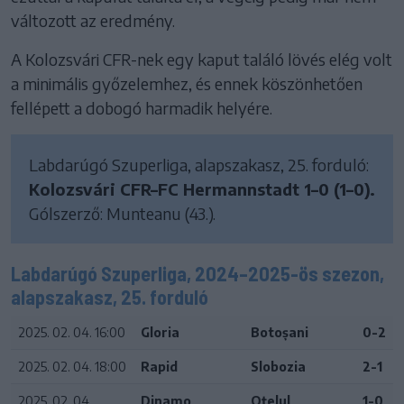
változott az eredmény.
A Kolozsvári CFR-nek egy kaput találó lövés elég volt
a minimális győzelemhez, és ennek köszönhetően
fellépett a dobogó harmadik helyére.
Labdarúgó Szuperliga, alapszakasz, 25. forduló:
Kolozsvári CFR–FC Hermannstadt 1–0 (1–0).
Gólszerző: Munteanu (43.).
Labdarúgó Szuperliga, 2024–2025-ös szezon,
alapszakasz, 25. forduló
2025. 02. 04. 16:00
Gloria
Botoșani
0-2
2025. 02. 04. 18:00
Rapid
Slobozia
2-1
2025. 02. 04.
Dinamo
Oțelul
1-0