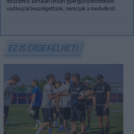
létszámra. Birtalan István gyergyószentmiklósi
vadásszal beszélgettünk, nemcsak a medvékről.
EZ IS ÉRDEKELHETI