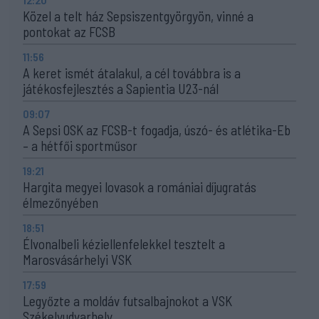
Közel a telt ház Sepsiszentgyörgyön, vinné a
pontokat az FCSB
11:56
A keret ismét átalakul, a cél továbbra is a
játékosfejlesztés a Sapientia U23-nál
09:07
A Sepsi OSK az FCSB-t fogadja, úszó- és atlétika-Eb
– a hétfői sportműsor
19:21
Hargita megyei lovasok a romániai díjugratás
élmezőnyében
18:51
Élvonalbeli kéziellenfelekkel tesztelt a
Marosvásárhelyi VSK
17:59
Legyőzte a moldáv futsalbajnokot a VSK
Székelyudvarhely