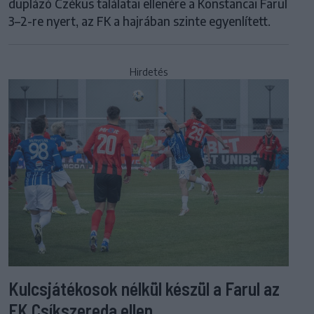
duplázó Czékus találatai ellenére a Konstancai Farul
3–2-re nyert, az FK a hajrában szinte egyenlített.
Hirdetés
Kulcsjátékosok nélkül készül a Farul az
FK Csíkszereda ellen