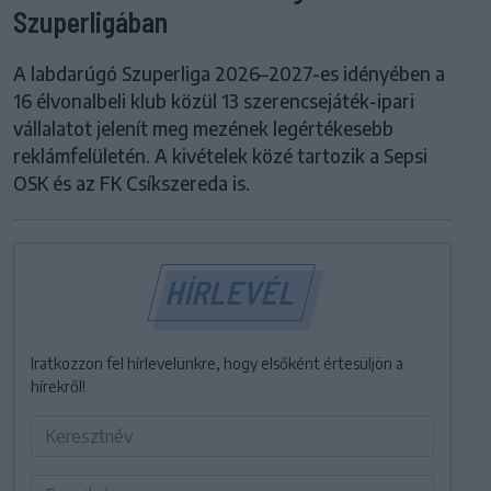
Szuperligában
A labdarúgó Szuperliga 2026–2027-es idényében a
16 élvonalbeli klub közül 13 szerencsejáték-ipari
vállalatot jelenít meg mezének legértékesebb
reklámfelületén. A kivételek közé tartozik a Sepsi
OSK és az FK Csíkszereda is.
HÍRLEVÉL
Iratkozzon fel hírlevelünkre, hogy elsőként értesüljön a
hírekről!