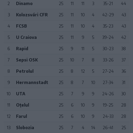
2
Dinamo
25
11
11
3
35-21
44
3
Kolozsvári CFR
25
11
10
4
42-29
43
4
FCSB
25
11
10
4
35-23
43
5
U Craiova
25
11
9
5
39-24
42
6
Rapid
25
9
11
5
30-23
38
7
Sepsi OSK
25
10
7
8
33-26
37
8
Petrolul
25
8
12
5
27-24
36
9
Hermannstadt
25
8
7
10
27-34
31
10
UTA
25
7
9
9
24-26
30
11
Oțelul
25
6
10
9
19-25
28
12
Farul
25
6
10
9
24-33
28
13
Slobozia
25
7
4
14
26-41
25