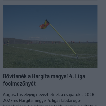
Bővítenék a Hargita megyei 4. Liga
focimezőnyét
Augusztus elejéig nevezhetnek a csapatok a 2026–
2027-es Hargita megyei 4. ligás labdarúgó-