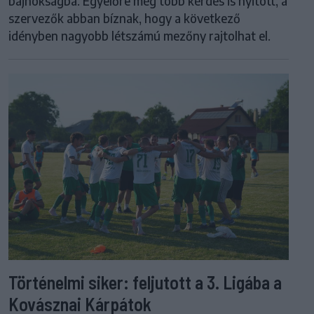
bajnokságba. Egyelőre még több kérdés is nyitott, a
szervezők abban bíznak, hogy a következő
idényben nagyobb létszámú mezőny rajtolhat el.
Történelmi siker: feljutott a 3. Ligába a
Kovásznai Kárpátok