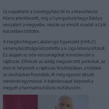
Új csapatként a Szentegyházi SK és a Maroshévízi
Maros jelentkezett, míg a Gyergyószárhegyi Bástya
visszatért a megyeibe, miután az elmúlt évadot a Csík
körzetiben töltötte.
A Hargita Megyei Labdarúgó Egyesület (HMLE)
versenybizottsága közzétette a 4. Liga lebonyolítását.
Ez alapján az oda-visszavágókat követően jön a
rájátszás. Elfelezik az addig megszerzett pontokat, az
első öt helyezett a rájátszás felsőházában, a többiek
az alsóházban folytatják, itt még egyszer játszik
mindenki egymással. A bajnokcsapat képviseli a
megyét a harmadosztályos osztályozón.