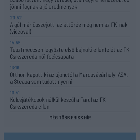
jönni fognak a jó eredmények
20:52
A gól már összejött, az áttörés még nem az FK-nak
(videóval)
14:55
Tesztmeccsen legyőzte első bajnoki ellenfelét az FK
Csíkszereda női focicsapata
13:16
Otthon kapott ki az újonctól a Marosvásárhelyi ASA,
a Steaua sem tudott nyerni
10:41
Kulcsjátékosok nélkül készül a Farul az FK
Csíkszereda ellen
MÉG TÖBB FRISS HÍR