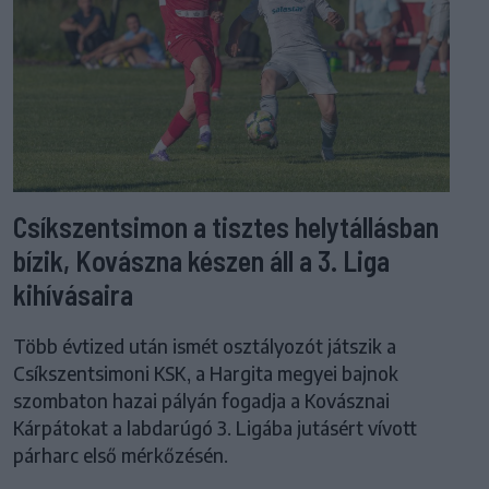
Csíkszentsimon a tisztes helytállásban
bízik, Kovászna készen áll a 3. Liga
kihívásaira
Több évtized után ismét osztályozót játszik a
Csíkszentsimoni KSK, a Hargita megyei bajnok
szombaton hazai pályán fogadja a Kovásznai
Kárpátokat a labdarúgó 3. Ligába jutásért vívott
párharc első mérkőzésén.