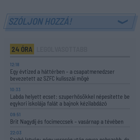
SZÓLJON HOZZÁ!
24 ÓRA
LEGOLVASOTTABB
12:18
Egy évtized a háttérben – a csapatmenedzser
bevezetett az SZFC kulisszái mögé
10:33
Labda helyett ecset: szuperhősökkel népesítette be
egykori iskolája falát a bajnok kézilabdázó
09:51
Brit Nagydíj és focimeccsek – vasárnap a tévében
22:03
Szabó István: négy vereség után egyre nehezebb, de