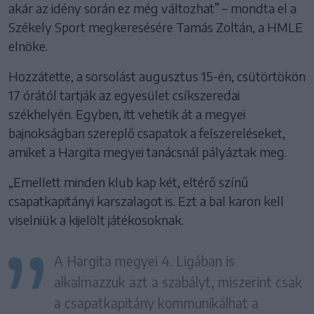
akár az idény során ez még változhat” – mondta el a
Székely Sport megkeresésére Tamás Zoltán, a HMLE
elnöke.
Hozzátette, a sorsolást augusztus 15-én, csütörtökön
17 órától tartják az egyesület csíkszeredai
székhelyén. Egyben, itt vehetik át a megyei
bajnokságban szereplő csapatok a felszereléseket,
amiket a Hargita megyei tanácsnál pályáztak meg.
„Emellett minden klub kap két, eltérő színű
csapatkapitányi karszalagot is. Ezt a bal karon kell
viselniük a kijelölt játékosoknak.
A Hargita megyei 4. Ligában is
alkalmazzuk azt a szabályt, miszerint csak
a csapatkapitány kommunikálhat a