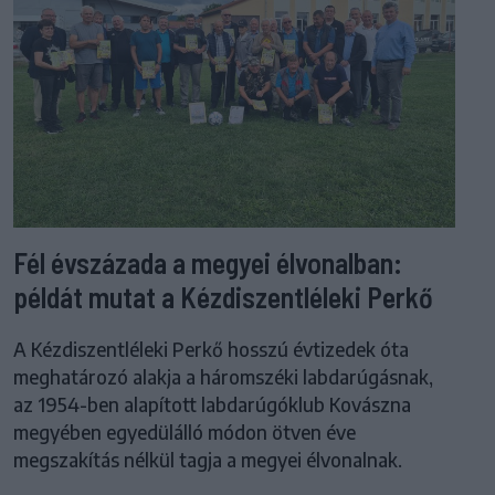
Fél évszázada a megyei élvonalban:
példát mutat a Kézdiszentléleki Perkő
A Kézdiszentléleki Perkő hosszú évtizedek óta
meghatározó alakja a háromszéki labdarúgásnak,
az 1954-ben alapított labdarúgóklub Kovászna
megyében egyedülálló módon ötven éve
megszakítás nélkül tagja a megyei élvonalnak.