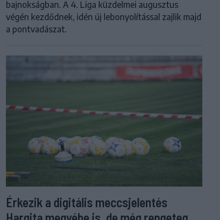
bajnokságban. A 4. Liga küzdelmei augusztus
végén kezdődnek, idén új lebonyolítással zajlik majd
a pontvadászat.
Érkezik a digitális meccsjelentés
Hargita megyébe is, de még rengeteg