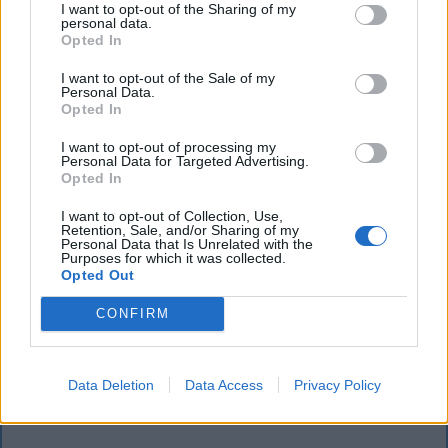
I want to opt-out of the Sharing of my
personal data.
Opted In
I want to opt-out of the Sale of my
Personal Data.
Opted In
I want to opt-out of processing my
Personal Data for Targeted Advertising.
Opted In
KRÓNIKA
I want to opt-out of Collection, Use,
Büntetőfeljelentést tett Majka ügyvédje
Retention, Sale, and/or Sharing of my
Personal Data that Is Unrelated with the
Purposes for which it was collected.
a romániai telefonszámról érkezett
Opted Out
fenyegetés miatt
CONFIRM
Büntetőfeljelentést tett csütörtökön Majka
romániai jogi képviselője a sepsiszentgyörgyi Sic
Feszt fesztiválra tervezett koncert lemondását
Data Deletion
Data Access
Privacy Policy
kiváltó fenyegetés ügyében.