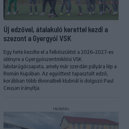
Új edzővel, átalakuló kerettel kezdi a
szezont a Gyergyói VSK
Egy hete kezdte el a felkészülést a 2026–2027-es
idényre a Gyergyószentmiklósi VSK
labdarúgócsapata, amely már szerdán pályára lép a
Román Kupában. Az együttest tapasztalt edző,
korábban több élvonalbeli klubnál is dolgozó Paul
Ceușan irányítja.
Hirdetés