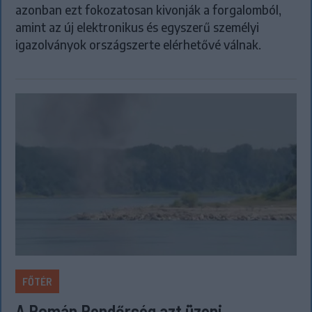
azonban ezt fokozatosan kivonják a forgalomból,
amint az új elektronikus és egyszerű személyi
igazolványok országszerte elérhetővé válnak.
FŐTÉR
A Román Rendőrség azt üzeni,