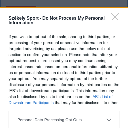
SZÉKELYHON
Székely Sport -
Do Not Process My Personal
Tömegverekedés lett a szűk
Information
mezőgazdasági úti vitából Csatószegen
If you wish to opt-out of the sale, sharing to third parties, or
Kórházba szállítottak több embert, mezőgazdasági
processing of your personal or sensitive information for
munkagépek rongálódtak meg, és ideiglenes védelmi
targeted advertising by us, please use the below opt-out
section to confirm your selection. Please note that after your
rendeleteket is kibocsátottak azután, hogy szombat
opt-out request is processed you may continue seeing
délután súlyos konfliktus alakult ki Csatószegen egy
interest-based ads based on personal information utilized by
elsőbbségadási vita nyomán.
us or personal information disclosed to third parties prior to
your opt-out. You may separately opt-out of the further
disclosure of your personal information by third parties on the
IAB’s list of downstream participants. This information may
`
also be disclosed by us to third parties on the
IAB’s List of
Downstream Participants
that may further disclose it to other
third parties.
Personal Data Processing Opt Outs