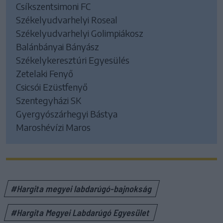
Csíkszentsimoni FC
Székelyudvarhelyi Roseal
Székelyudvarhelyi Golimpiákosz
Balánbányai Bányász
Székelykeresztúri Egyesülés
Zetelaki Fenyő
Csicsói Ezüstfenyő
Szentegyházi SK
Gyergyószárhegyi Bástya
Maroshévízi Maros
#Hargita megyei labdarúgó-bajnokság
#Hargita Megyei Labdarúgó Egyesület