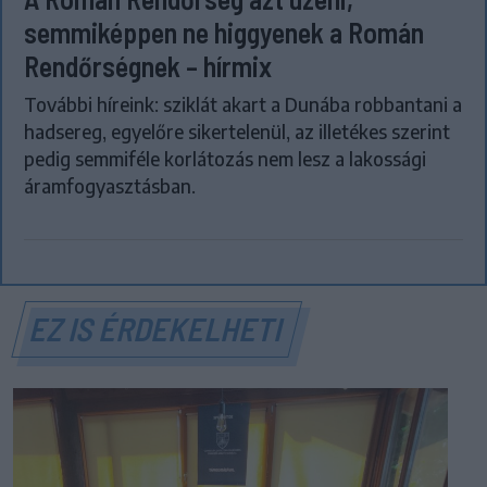
semmiképpen ne higgyenek a Román
Rendőrségnek – hírmix
További híreink: sziklát akart a Dunába robbantani a
hadsereg, egyelőre sikertelenül, az illetékes szerint
pedig semmiféle korlátozás nem lesz a lakossági
áramfogyasztásban.
EZ IS ÉRDEKELHETI