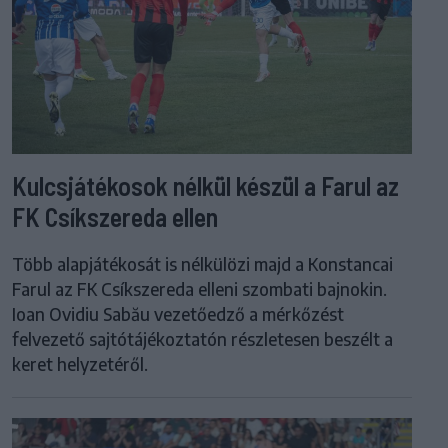
Kulcsjátékosok nélkül készül a Farul az
FK Csíkszereda ellen
Több alapjátékosát is nélkülözi majd a Konstancai
Farul az FK Csíkszereda elleni szombati bajnokin.
Ioan Ovidiu Sabău vezetőedző a mérkőzést
felvezető sajtótájékoztatón részletesen beszélt a
keret helyzetéről.