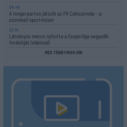
09:46
A tengerparton játszik az FK Csíkszereda – a
szombati sportműsor
23:18
Látványos meccs nyitotta a Szuperliga negyedik
fordulóját (videóval)
MÉG TÖBB FRISS HÍR