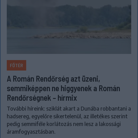
FŐTÉR
A Román Rendőrség azt üzeni,
semmiképpen ne higgyenek a Román
Rendőrségnek – hírmix
További híreink: sziklát akart a Dunába robbantani a
hadsereg, egyelőre sikertelenül, az illetékes szerint
pedig semmiféle korlátozás nem lesz a lakossági
áramfogyasztásban.