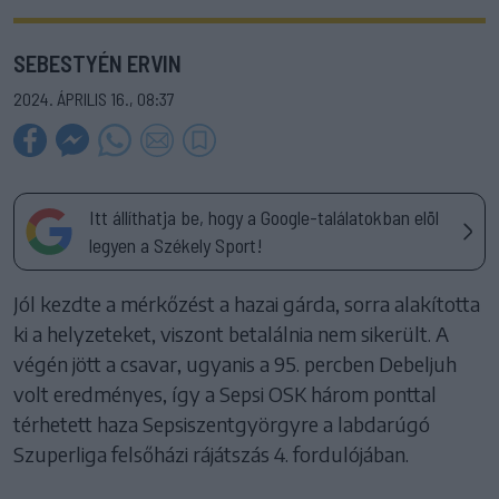
SEBESTYÉN ERVIN
2024. ÁPRILIS 16., 08:37
Itt állíthatja be, hogy a Google-találatokban elöl
legyen a Székely Sport!
Jól kezdte a mérkőzést a hazai gárda, sorra alakította
ki a helyzeteket, viszont betalálnia nem sikerült. A
végén jött a csavar, ugyanis a 95. percben Debeljuh
volt eredményes, így a Sepsi OSK három ponttal
térhetett haza Sepsiszentgyörgyre a labdarúgó
Szuperliga felsőházi rájátszás 4. fordulójában.