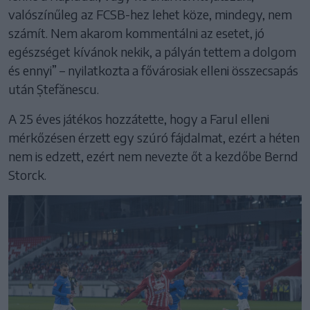
valószínűleg az FCSB-hez lehet köze, mindegy, nem
számít. Nem akarom kommentálni az esetet, jó
egészséget kívánok nekik, a pályán tettem a dolgom
és ennyi” – nyilatkozta a fővárosiak elleni összecsapás
után Ștefănescu.
A 25 éves játékos hozzátette, hogy a Farul elleni
mérkőzésen érzett egy szúró fájdalmat, ezért a héten
nem is edzett, ezért nem nevezte őt a kezdőbe Bernd
Storck.