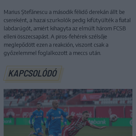
Marius Ștefănescu a második félidő derekán állt be
csereként, a hazai szurkolók pedig kifütyülték a fiatal
labdarúgót, amiért kihagyta az elmúlt három FCSB
elleni összecsapást. A piros-fehérek szélsője
meglepődött ezen a reakción, viszont csak a
győzelemmel foglalkozott a meccs után.
KAPCSOLÓDÓ