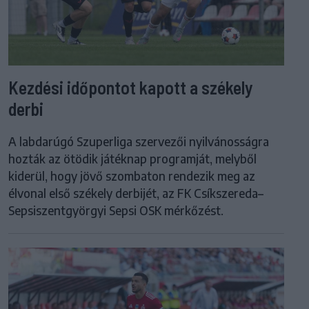
Kezdési időpontot kapott a székely
derbi
A labdarúgó Szuperliga szervezői nyilvánosságra
hozták az ötödik játéknap programját, melyből
kiderül, hogy jövő szombaton rendezik meg az
élvonal első székely derbijét, az FK Csíkszereda–
Sepsiszentgyörgyi Sepsi OSK mérkőzést.