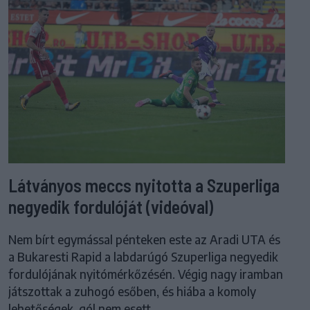
Látványos meccs nyitotta a Szuperliga
negyedik fordulóját (videóval)
Nem bírt egymással pénteken este az Aradi UTA és
a Bukaresti Rapid a labdarúgó Szuperliga negyedik
fordulójának nyitómérkőzésén. Végig nagy iramban
játszottak a zuhogó esőben, és hiába a komoly
lehetőségek, gól nem esett.