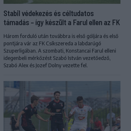
Stabil védekezés és céltudatos
támadás – így készült a Farul ellen az FK
Három forduló után továbbra is első góljára és első
pontjára vár az FK Csíkszereda a labdarúgó
Szuperligában. A szombati, Konstancai Farul elleni
idegenbeli mérkőzést Szabó István vezetőedző,
Szabó Alex és Jozef Dolny vezette fel.