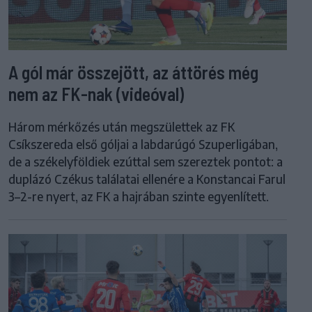
A gól már összejött, az áttörés még
nem az FK-nak (videóval)
Három mérkőzés után megszülettek az FK
Csíkszereda első góljai a labdarúgó Szuperligában,
de a székelyföldiek ezúttal sem szereztek pontot: a
duplázó Czékus találatai ellenére a Konstancai Farul
3–2-re nyert, az FK a hajrában szinte egyenlített.