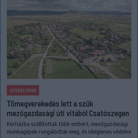
SZÉKELYHON
Tömegverekedés lett a szűk
mezőgazdasági úti vitából Csatószegen
Kórházba szállítottak több embert, mezőgazdasági
munkagépek rongálódtak meg, és ideiglenes védelmi