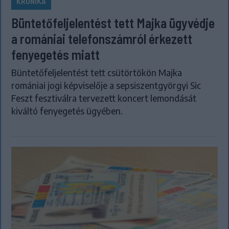
KRÓNIKA
Büntetőfeljelentést tett Majka ügyvédje
a romániai telefonszámról érkezett
fenyegetés miatt
Büntetőfeljelentést tett csütörtökön Majka
romániai jogi képviselője a sepsiszentgyörgyi Sic
Feszt fesztiválra tervezett koncert lemondását
kiváltó fenyegetés ügyében.