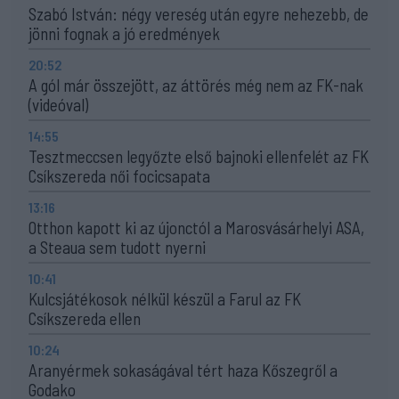
Szabó István: négy vereség után egyre nehezebb, de
jönni fognak a jó eredmények
20:52
A gól már összejött, az áttörés még nem az FK-nak
(videóval)
14:55
Tesztmeccsen legyőzte első bajnoki ellenfelét az FK
Csíkszereda női focicsapata
13:16
Otthon kapott ki az újonctól a Marosvásárhelyi ASA,
a Steaua sem tudott nyerni
10:41
Kulcsjátékosok nélkül készül a Farul az FK
Csíkszereda ellen
10:24
Aranyérmek sokaságával tért haza Kőszegről a
Godako