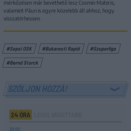
mérkőzésen már bevethető lesz Cosmin Matei is,
valamint Păun is egyre közelebb áll ahhoz, hogy
visszatérhessen.
#Sepsi OSK
#Bukaresti Rapid
#Szuperliga
#Bernd Storck
SZÓLJON HOZZÁ!
24 ÓRA
LEGOLVASOTTABB
22:03