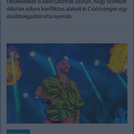
rendeleteket is kibocsátottak azután, hogy szombat
délután súlyos konfliktus alakult ki Csatószegen egy
elsőbbségadási vita nyomán.
`