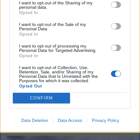
I want to opt-out of the Sharing of my
personal data.
Opted In
I want to opt-out of the Sale of my
Personal Data.
Opted In
I want to opt-out of processing my
Personal Data for Targeted Advertising.
Opted In
Nagy pofonba szaladt belé a Kolozsvári
I want to opt-out of Collection, Use,
CFR, kikapott a Győr és a Loki is
Retention, Sale, and/or Sharing of my
Personal Data that Is Unrelated with the
Purposes for which it was collected.
Súlyos vereséget szenvedett hazai pályán a
Opted Out
Kolozsvári CFR a Konferencia Liga selejtezőjének
harmadik fordulójában. A magyar színeket képviselő
CONFIRM
Győr és a Debrecen is hátrányból várja a
visszavágót.
Data Deletion
Data Access
Privacy Policy