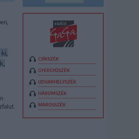
ben,
ki,
CSÍKSZÉK
k,
GYERGYÓSZÉK
UDVARHELYSZÉK
HÁROMSZÉK
án
MAROSSZÉK
falut.