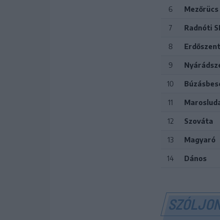
6
Mezőrücs
7
Radnóti S
8
Erdőszen
9
Nyárádsz
10
Búzásbes
11
Maroslud
12
Szováta
13
Magyaró
14
Dános
SZÓLJON