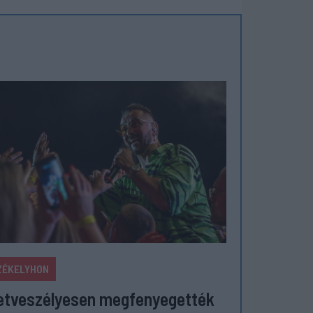
ZÉKELYHON
etveszélyesen megfenyegették