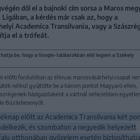
gvégén dől el a bajnoki cím sorsa a Maros meg
 Ligában, a kérdés már csak az, hogy a
elyi Academica Transilvania, vagy a Szászré
tja el a trófeát.
líthatja be, hogy a Google-találatokban elöl legyen a Székely
ó előtti fordulóban az éllovas marosvásárhelyi csapat n
 játék nélkül gyűjtötte be a három pontot Magyaró ellen,
szrégeniek házigazdaként a vártnál nehezebben egyetle
 le Búzásbesenyőt.
téknap előtt az Academica Transilvania két po
ndelkezik, és szombaton a negyedik helyezett
alu otthonában győzelem esetén biztosíthatja