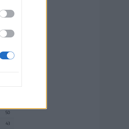
yő–
–
P
60
58
55
50
43