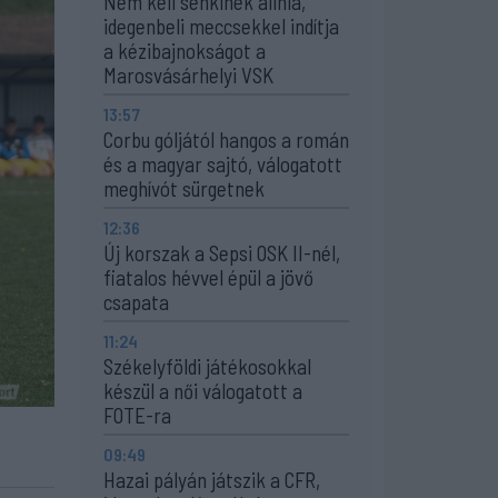
Nem kell senkinek állnia,
idegenbeli meccsekkel indítja
a kézibajnokságot a
Marosvásárhelyi VSK
13:57
Corbu góljától hangos a román
és a magyar sajtó, válogatott
meghívót sürgetnek
12:36
Új korszak a Sepsi OSK II-nél,
fiatalos hévvel épül a jövő
csapata
11:24
Székelyföldi játékosokkal
készül a női válogatott a
FOTE-ra
09:49
Hazai pályán játszik a CFR,