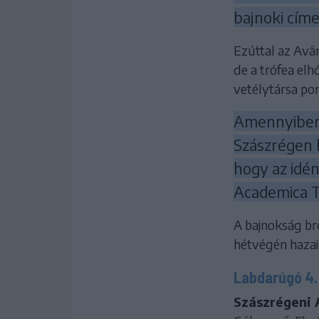
bajnoki címe
Ezúttal az Avâ
de a trófea el
vetélytársa po
Amennyiben 
Szászrégen 
hogy az idé
Academica Tr
A bajnokság br
hétvégén hazai 
Labdarúgó 4. 
Szászrégeni 