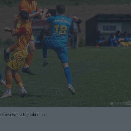
 főesélyes a bajnoki címre