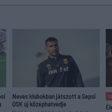
psi
Neves klubokban játszott a Sepsi
S
a
OSK új középhátvédje
Él