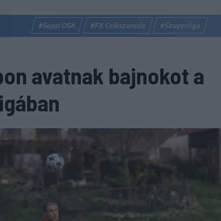
#Sepsi OSK
#FK Csíkszereda
#Szuperliga
pon avatnak bajnokot a
Ligában