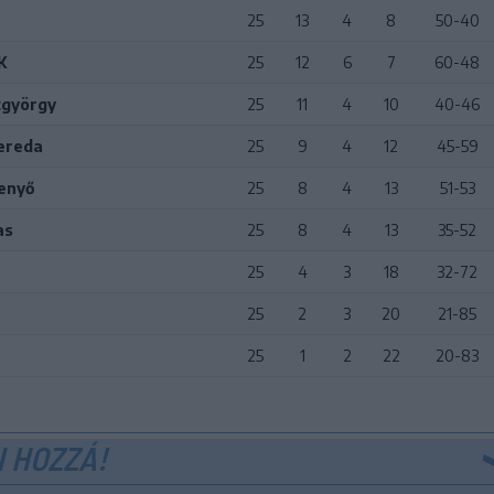
25
13
4
8
50-40
K
25
12
6
7
60-48
tgyörgy
25
11
4
10
40-46
ereda
25
9
4
12
45-59
enyő
25
8
4
13
51-53
as
25
8
4
13
35-52
25
4
3
18
32-72
25
2
3
20
21-85
25
1
2
22
20-83
 HOZZÁ!