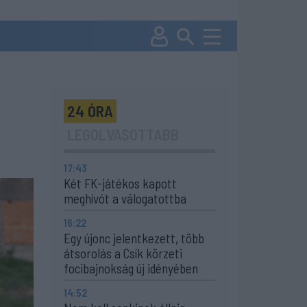
24 ÓRA
LEGOLVASOTTABB
17:43
Két FK-játékos kapott
meghívót a válogatottba
16:22
Egy újonc jelentkezett, több
átsorolás a Csík körzeti
focibajnokság új idényében
14:52