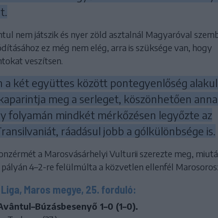
t.
ntul nem játszik és nyer zöld asztalnál Magyaróval szem
hódításához ez még nem elég, arra is szüksége van, hogy
ntokat veszítsen.
a két együttes között pontegyenlőség alakul 
kaparintja meg a serleget, köszönhetően anna
ny folyamán mindkét mérkőzésen legyőzte az
ansilvaniát, ráadásul jobb a gólkülönbsége is.
onzérmét a Marosvásárhelyi Vulturii szerezte meg, miut
pályán 4–2-re felülmúlta a közvetlen ellenfél Marosorosz
Liga, Maros megye, 25. forduló:
Avântul–Búzásbesenyő 1–0 (1–0).