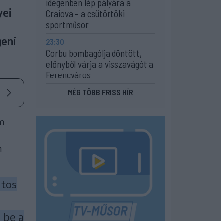
idegenben lép pályára a
yei
Craiova – a csütörtöki
sportműsor
geni
23:30
Corbu bombagólja döntött,
előnyből várja a visszavágót a
Ferencváros
MÉG TÖBB FRISS HÍR
em
n
ntos
 be a