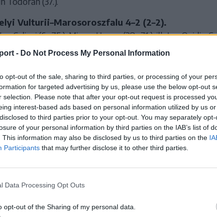
n Todoran (37.).
lyi Vulturii–Marosoroszfalu 4–2 (2–2).
or Caliani (6., 75.), Mircea Ungur (38., 71.), illetve Ovidiu C
ă (21.).
port -
Do Not Process My Personal Information
rgy–Marosludas 3–1 (1–0).
to opt-out of the sale, sharing to third parties, or processing of your per
a Eduárd (24., 47., 88.), illetve Tudor Tandea (70.).
formation for targeted advertising by us, please use the below opt-out s
r selection. Please note that after your opt-out request is processed y
a–Dicsőszentmárton 2–3 (1–0).
eing interest-based ads based on personal information utilized by us or
ei Bordaș (28., 56.), illetve Robert Tili (51.), Cătălin Mun
disclosed to third parties prior to your opt-out. You may separately opt-
losure of your personal information by third parties on the IAB’s list of
ginean (74.).
. This information may also be disclosed by us to third parties on the
IA
Participants
that may further disclose it to other third parties.
ta 3–0 (1–0).
an Șuteu (26.), Rareș Șuteu (80., 83.).
lyi Academica Transilvania–Magyaró 3–0 (játék
l Data Processing Opt Outs
o opt-out of the Sharing of my personal data.