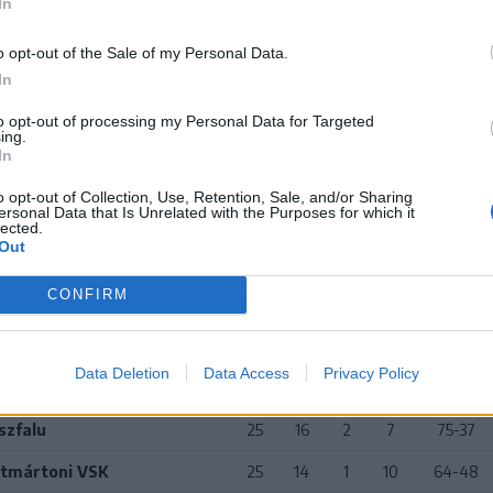
s 3–0 (játék nélkül).
In
 26., utolsó forduló programja:
pénteken 18.30-tól
o opt-out of the Sale of my Personal Data.
osvásárhelyi Vulturii, szombaton 11 órától Búzásbesen
In
váta–Nyárádszereda, Marosoroszfalu–Marosvásárhelyi
to opt-out of processing my Personal Data for Targeted
nsilvania, Dicsőszentmárton–Erdőszentgyörgy. Magyaró
ing.
In
ntul 0–3 (játék nélkül), Dános–Radnót 0–3 (játék nélkül).
o opt-out of Collection, Use, Retention, Sale, and/or Sharing
ersonal Data that Is Unrelated with the Purposes for which it
os megye, 2025–2026-os szezon
lected.
Out
Cs
M
Gy
D
V
Gk
CONFIRM
árhelyi Academica
25
20
0
5
66-31
ni Avântul
25
19
1
5
68-23
Data Deletion
Data Access
Privacy Policy
rhelyi Vulturii
25
17
4
4
77-27
szfalu
25
16
2
7
75-37
ntmártoni VSK
25
14
1
10
64-48