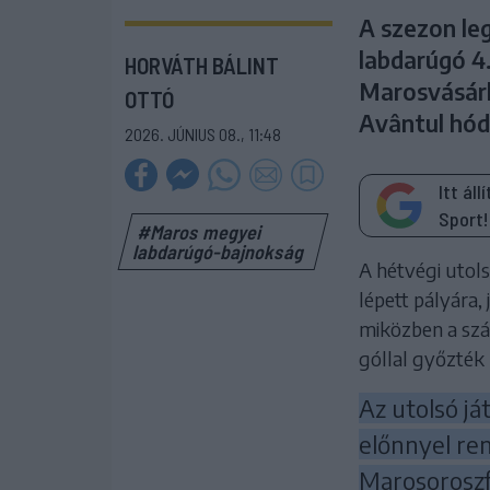
A szezon le
labdarúgó 4.
HORVÁTH BÁLINT
Marosvásárh
OTTÓ
Avântul hódí
2026. JÚNIUS 08., 11:48
Itt ál
Sport!
#Maros megyei
labdarúgó-bajnokság
A hétvégi utols
lépett pályára,
miközben a szá
góllal győzték
Az utolsó já
előnnyel re
Marosoroszf