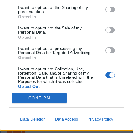
I want to opt-out of the Sharing of my
Majka életveszélyes fenyegetést kapott, és emiatt
personal data.
lemondta a sepsiszentgyörgyi SIC Fesztre tervezett
Opted In
koncertjét. Majka ezt szerdán a Facebook-oldalán
I want to opt-out of the Sale of my
jelentette be.
Personal Data.
Opted In
I want to opt-out of processing my
Personal Data for Targeted Advertising.
Opted In
I want to opt-out of Collection, Use,
Retention, Sale, and/or Sharing of my
Personal Data that Is Unrelated with the
Purposes for which it was collected.
Opted Out
CONFIRM
Data Deletion
Data Access
Privacy Policy
FŐTÉR