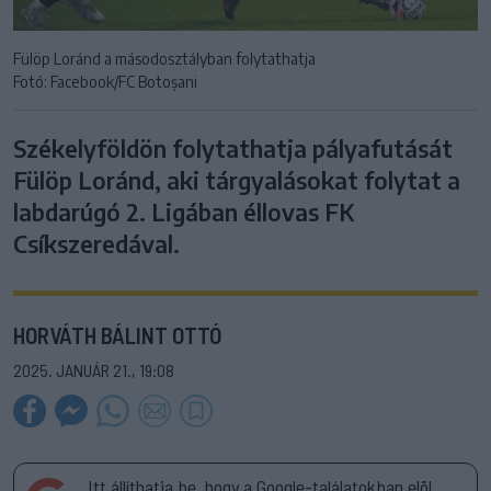
Fülöp Loránd a másodosztályban folytathatja
Fotó: Facebook/FC Botoșani
Székelyföldön folytathatja pályafutását
Fülöp Loránd, aki tárgyalásokat folytat a
labdarúgó 2. Ligában éllovas FK
Csíkszeredával.
HORVÁTH BÁLINT OTTÓ
2025. JANUÁR 21., 19:08
Itt állíthatja be, hogy a Google-találatokban elöl