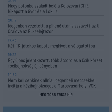
Nagy pofonba szaladt belé a Kolozsvári CFR,
kikapott a Győr és a Loki is
20:17
Idegenben vezetett, a pihenő után visszavett az U
Craiova az EL-selejtezőn
17:43
Két FK-játékos kapott meghívót a válogatottba
16:22
Egy újonc jelentkezett, több átsorolás a Csík körzeti
focibajnokság új idényében
14:52
Nem kell senkinek állnia, idegenbeli meccsekkel
indítja a kézibajnokságot a Marosvásárhelyi VSK
MÉG TÖBB FRISS HÍR