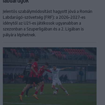
labdarúgók
Jelentős szabálymódosítást hagyott jóvá a Román
Labdarúgó-szövetség (FRF): a 2026–2027-es
idénytől az U21-es játékosok ugyanabban a
szezonban a Szuperligában és a 2. Ligában is
pályára léphetnek.