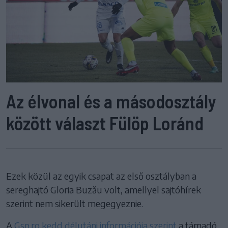
Az élvonal és a másodosztály
között választ Fülöp Loránd
Ezek közül az egyik csapat az első osztályban a
sereghajtó Gloria Buzău volt, amellyel sajtóhírek
szerint nem sikerült megegyeznie.
A
Gsp.ro kedd délutáni információja szerint
a támadó