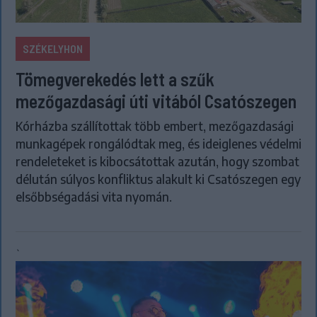
SZÉKELYHON
Tömegverekedés lett a szűk
mezőgazdasági úti vitából Csatószegen
Kórházba szállítottak több embert, mezőgazdasági
munkagépek rongálódtak meg, és ideiglenes védelmi
rendeleteket is kibocsátottak azután, hogy szombat
délután súlyos konfliktus alakult ki Csatószegen egy
elsőbbségadási vita nyomán.
`