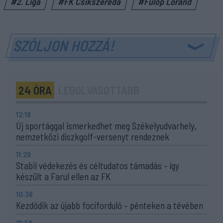
#2. Liga
#FK Csíkszereda
#Fülöp Loránd
SZÓLJON HOZZÁ!
24 ÓRA
LEGOLVASOTTABB
12:18
Új sportággal ismerkedhet meg Székelyudvarhely,
nemzetközi diszkgolf-versenyt rendeznek
11:29
Stabil védekezés és céltudatos támadás – így
készült a Farul ellen az FK
10:36
Kezdődik az újabb fociforduló – pénteken a tévében
21:58