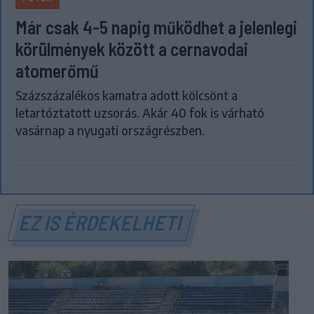
Már csak 4-5 napig működhet a jelenlegi
körülmények között a cernavodai
atomerőmű
Százszázalékos kamatra adott kölcsönt a
letartóztatott uzsorás. Akár 40 fok is várható
vasárnap a nyugati országrészben.
EZ IS ÉRDEKELHETI