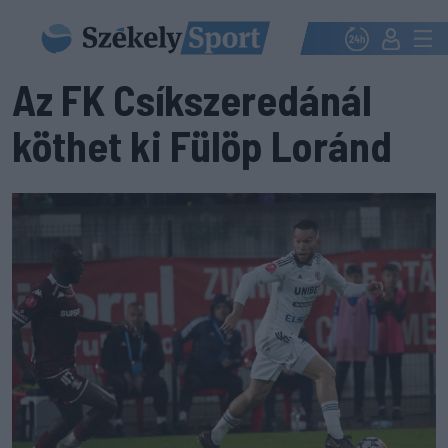
Az FK Csíkszeredánál
köthet ki Fülöp Loránd