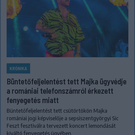
KRÓNIKA
Büntetőfeljelentést tett Majka ügyvédje
a romániai telefonszámról érkezett
fenyegetés miatt
Büntetőfeljelentést tett csütörtökön Majka
romániai jogi képviselője a sepsiszentgyörgyi Sic
Feszt fesztiválra tervezett koncert lemondását
kiváltó fenyegetés ügyében.