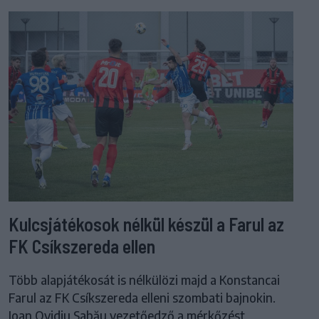
Kulcsjátékosok nélkül készül a Farul az
FK Csíkszereda ellen
Több alapjátékosát is nélkülözi majd a Konstancai
Farul az FK Csíkszereda elleni szombati bajnokin.
Ioan Ovidiu Sabău vezetőedző a mérkőzést