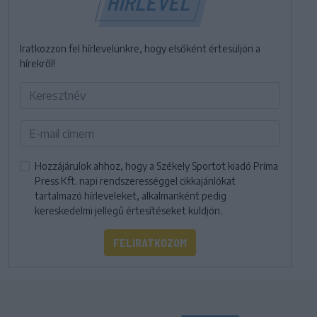
HÍRLEVÉL
Iratkozzon fel hírlevelünkre, hogy elsőként értesüljön a
hírekről!
Hozzájárulok ahhoz, hogy a Székely Sportot kiadó Príma
Press Kft. napi rendszerességgel cikkajánlókat
tartalmazó hírleveleket, alkalmanként pedig
kereskedelmi jellegű értesítéseket küldjön.
FELIRATKOZOM