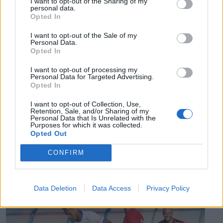
I want to opt-out of the Sharing of my
personal data.
A Román Rendőrség azt üzeni,
Opted In
semmiképpen ne higgyenek a Román
I want to opt-out of the Sale of my
Rendőrségnek – hírmix
Personal Data.
Opted In
További híreink: sziklát akart a Dunába robbantani a
I want to opt-out of processing my
hadsereg, egyelőre sikertelenül, az illetékes szerint
Personal Data for Targeted Advertising.
pedig semmiféle korlátozás nem lesz a lakossági
Opted In
áramfogyasztásban.
I want to opt-out of Collection, Use,
Retention, Sale, and/or Sharing of my
Personal Data that Is Unrelated with the
Purposes for which it was collected.
Opted Out
CONFIRM
EZ IS ÉRDEKELHETI
Data Deletion
Data Access
Privacy Policy