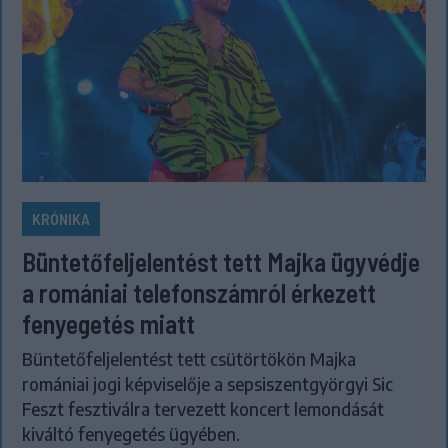
KRÓNIKA
Büntetőfeljelentést tett Majka ügyvédje
a romániai telefonszámról érkezett
fenyegetés miatt
Büntetőfeljelentést tett csütörtökön Majka
romániai jogi képviselője a sepsiszentgyörgyi Sic
Feszt fesztiválra tervezett koncert lemondását
kiváltó fenyegetés ügyében.