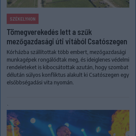
SZÉKELYHON
Tömegverekedés lett a szűk
mezőgazdasági úti vitából Csatószegen
Kórházba szállítottak több embert, mezőgazdasági
munkagépek rongálódtak meg, és ideiglenes védelmi
rendeleteket is kibocsátottak azután, hogy szombat
délután súlyos konfliktus alakult ki Csatószegen egy
elsőbbségadási vita nyomán.
`