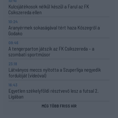
10:41
Kulcsjátékosok nélkül készül a Farul az FK
Csíkszereda ellen
10:24
Aranyérmek sokaságával tért haza Kőszegről a
Godako
09:46
A tengerparton játszik az FK Csíkszereda – a
szombati sportműsor
23:18
Látványos meccs nyitotta a Szuperliga negyedik
fordulóját (videóval)
16:43
Egyetlen székelyföldi résztvevő lesz a futsal 2.
Ligában
MÉG TÖBB FRISS HÍR