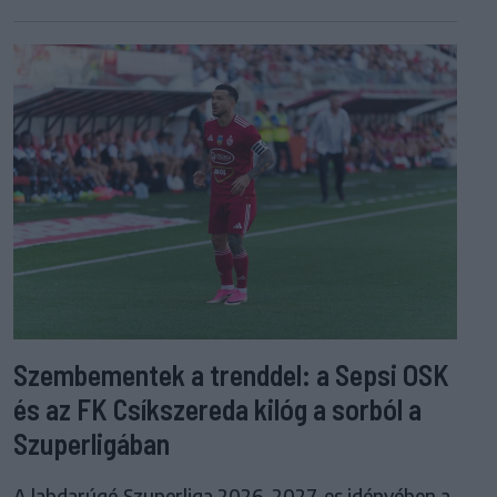
Szembementek a trenddel: a Sepsi OSK
és az FK Csíkszereda kilóg a sorból a
Szuperligában
A labdarúgó Szuperliga 2026–2027-es idényében a