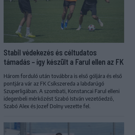
Stabil védekezés és céltudatos
támadás – így készült a Farul ellen az FK
Három forduló után továbbra is első góljára és első
pontjára vár az FK Csíkszereda a labdarúgó
Szuperligában. A szombati, Konstancai Farul elleni
idegenbeli mérkőzést Szabó István vezetőedző,
Szabó Alex és Jozef Dolny vezette fel.