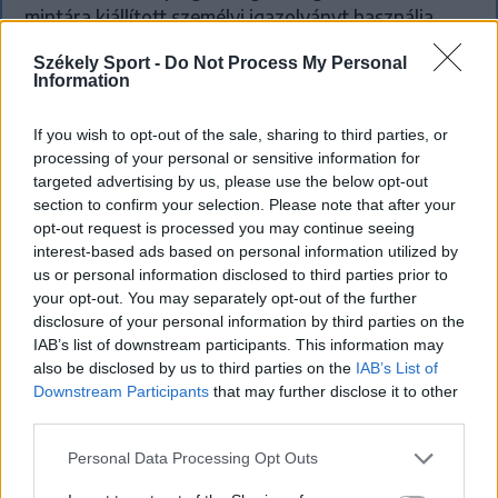
mintára kiállított személyi igazolványt használja,
azonban ezt fokozatosan kivonják a forgalomból,
Székely Sport -
Do Not Process My Personal
amint az új elektronikus és egyszerű személyi
Information
igazolványok országszerte elérhetővé válnak.
If you wish to opt-out of the sale, sharing to third parties, or
processing of your personal or sensitive information for
targeted advertising by us, please use the below opt-out
section to confirm your selection. Please note that after your
opt-out request is processed you may continue seeing
interest-based ads based on personal information utilized by
us or personal information disclosed to third parties prior to
your opt-out. You may separately opt-out of the further
disclosure of your personal information by third parties on the
IAB’s list of downstream participants. This information may
also be disclosed by us to third parties on the
IAB’s List of
Downstream Participants
that may further disclose it to other
third parties.
Personal Data Processing Opt Outs
FŐTÉR