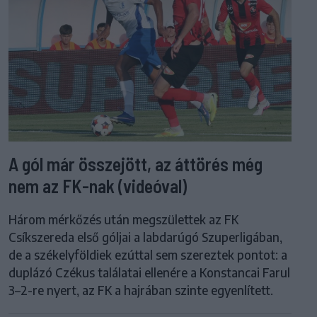
A gól már összejött, az áttörés még
nem az FK-nak (videóval)
Három mérkőzés után megszülettek az FK
Csíkszereda első góljai a labdarúgó Szuperligában,
de a székelyföldiek ezúttal sem szereztek pontot: a
duplázó Czékus találatai ellenére a Konstancai Farul
3–2-re nyert, az FK a hajrában szinte egyenlített.