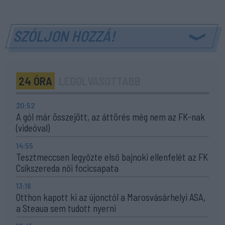
SZÓLJON HOZZÁ!
24 ÓRA
LEGOLVASOTTABB
20:52
A gól már összejött, az áttörés még nem az FK-nak
(videóval)
14:55
Tesztmeccsen legyőzte első bajnoki ellenfelét az FK
Csíkszereda női focicsapata
13:16
Otthon kapott ki az újonctól a Marosvásárhelyi ASA,
a Steaua sem tudott nyerni