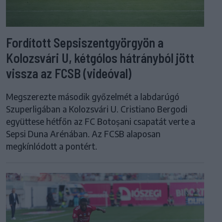
Fordított Sepsiszentgyörgyön a
Kolozsvári U, kétgólos hátrányból jött
vissza az FCSB (videóval)
Megszerezte második győzelmét a labdarúgó
Szuperligában a Kolozsvári U. Cristiano Bergodi
együttese hétfőn az FC Botoșani csapatát verte a
Sepsi Duna Arénában. Az FCSB alaposan
megkínlódott a pontért.