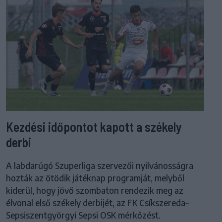
Kezdési időpontot kapott a székely
derbi
A labdarúgó Szuperliga szervezői nyilvánosságra
hozták az ötödik játéknap programját, melyből
kiderül, hogy jövő szombaton rendezik meg az
élvonal első székely derbijét, az FK Csíkszereda–
Sepsiszentgyörgyi Sepsi OSK mérkőzést.