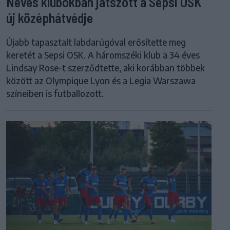
Neves klubokban játszott a Sepsi OSK
új középhátvédje
Újabb tapasztalt labdarúgóval erősítette meg
keretét a Sepsi OSK. A háromszéki klub a 34 éves
Lindsay Rose-t szerződtette, aki korábban többek
között az Olympique Lyon és a Legia Warszawa
színeiben is futballozott.