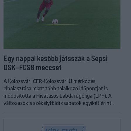
Egy nappal később játsszák a Sepsi
OSK–FCSB meccset
A Kolozsvári CFR–Kolozsvári U mérkőzés
elhalasztása miatt több találkozó időpontját is
módosította a Hivatásos Labdarúgóliga (LPF). A
változások a székelyföldi csapatok egyikét érinti.