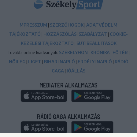
IMPRESSZUM
|
SZERZŐI JOGOK
|
ADATVÉDELMI
TÁJÉKOZTATÓ
|
HOZZÁSZÓLÁSI SZABÁLYZAT
|
COOKIE-
KEZELÉSI TÁJÉKOZTATÓ
|
SÜTIBEÁLLÍTÁSOK
További online kiadványok:
SZÉKELYHON
|
KRÓNIKA
|
FŐTÉR
|
NŐILEG
|
LIGET
|
BIHARI NAPLÓ
|
ERDÉLYI NAPLÓ
|
RÁDIÓ
GAGA
|
JÓÁLLÁS
MÉDIATÉR ALKALMAZÁS
RÁDIÓ GAGA ALKALMAZÁS