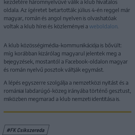
kezdetére háromnyelvűvé válik a klub hivatalos
oldala. Az ígéretet betartották: július 4-én reggel már
magyar, román és angol nyelven is olvashatóak
voltak a klub hírei és közleményei a
weboldalon
.
A klub közösségimédia-kommunikációja is bővült:
míg korábban kizárólag magyarul jelentek meg a
bejegyzések, mostantól a Facebook-oldalon magyar
és román nyelvű posztok váltják egymást.
A lépés egyszerre szolgálja a nemzetközi nyitást és a
romániai labdarúgó-közeg irányába történő gesztust,
miközben megmarad a klub nemzeti identitása is.
#FK Csíkszereda