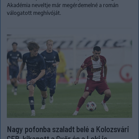
Akadémia neveltje már megérdemelné a román
válogatott meghívóját.
Nagy pofonba szaladt belé a Kolozsvári
CFR, kikapott a Győr és a Loki is