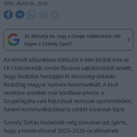
2025. JÚLIUS 04., 12:22
Itt állíthatja be, hogy a Google-találatokban elöl
legyen a Székely Sport!
Az elmúlt időszakban többször is éles bírálat érte az
FK Csíkszeredát román fővárosi sajtókörökből amiatt,
hogy hivatalos honlapján és közösségi oldalain
kizárólag magyar nyelven kommunikált. A klub
vezetése azonban már korábban jelezte: a
Szuperligába való feljutással nemcsak sportértékben,
hanem kommunikációban is szintet kívánnak lépni.
Szondy Zoltán klubelnök még júniusban azt ígérte,
hogy a román élvonal 2025–2026-os idényének