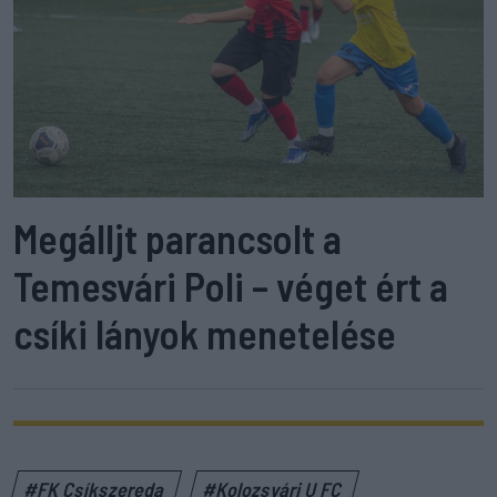
Megálljt parancsolt a
Temesvári Poli – véget ért a
csíki lányok menetelése
#FK Csíkszereda
#Kolozsvári U FC