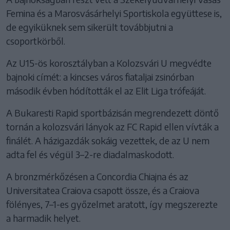
Femina és a Marosvásárhelyi Sportiskola együttese is,
de egyiküknek sem sikerült továbbjutni a
csoportkörből.
Az U15-ös korosztályban a Kolozsvári U megvédte
bajnoki címét: a kincses város fiataljai zsinórban
második évben hódították el az Elit Liga trófeáját.
A Bukaresti Rapid sportbázisán megrendezett döntő
tornán a kolozsvári lányok az FC Rapid ellen vívták a
finálét. A házigazdák sokáig vezettek, de az U nem
adta fel és végül 3–2-re diadalmaskodott.
A bronzmérkőzésen a Concordia Chiajna és az
Universitatea Craiova csapott össze, és a Craiova
fölényes, 7–1-es győzelmet aratott, így megszerezte
a harmadik helyet.