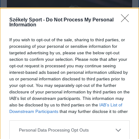
Székely Sport -
Do Not Process My Personal
Information
If you wish to opt-out of the sale, sharing to third parties, or
processing of your personal or sensitive information for
targeted advertising by us, please use the below opt-out
section to confirm your selection. Please note that after your
opt-out request is processed you may continue seeing
interest-based ads based on personal information utilized by
us or personal information disclosed to third parties prior to
your opt-out. You may separately opt-out of the further
KRÓNIKA
disclosure of your personal information by third parties on the
IAB’s list of downstream participants. This information may
Majka életveszélyes fenyegetés miatt
also be disclosed by us to third parties on the
IAB’s List of
Downstream Participants
that may further disclose it to other
lemondta erdélyi koncertjét
third parties.
Majka életveszélyes fenyegetést kapott, és emiatt
Personal Data Processing Opt Outs
lemondta a sepsiszentgyörgyi SIC Fesztre tervezett