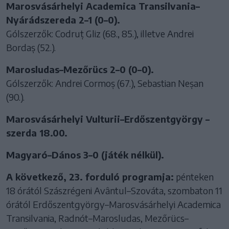
Marosvásárhelyi Academica Transilvania–
Nyárádszereda 2–1 (0–0).
Gólszerzők: Codruț Gliz (68., 85.), illetve Andrei
Bordaș (52.).
Marosludas–Mezőrücs 2–0 (0–0).
Gólszerzők: Andrei Cormoș (67.), Sebastian Neșan
(90.).
Marosvásárhelyi Vulturii–Erdőszentgyörgy –
szerda 18.00.
Magyaró–Dános 3–0 (játék nélkül).
A következő, 23. forduló programja:
pénteken
18 órától Szászrégeni Avântul–Szováta, szombaton 11
órától Erdőszentgyörgy–Marosvásárhelyi Academica
Transilvania, Radnót–Marosludas, Mezőrücs–