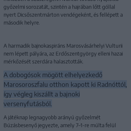
győzelmi sorozatát, szintén a hajrában lőtt góllal
nyert Dicsőszentmárton vendégeként, és fellépett a
második helyre.
A harmadik bajnokaspiráns Marosvásárhelyi Vulturii
nem lépett pályára, az Erdőszentgyörgy elleni hazai
mérkőzését szerdára halasztották.
A dobogósok mögött elhelyezkedő
Marosoroszfalu otthon kapott ki Radnóttól,
így végleg kiszállt a bajnoki
versenyfutásból.
A játéknap legnagyobb arányú győzelmét
Búzásbesenyő jegyezte, amely 7–1-re múlta felül