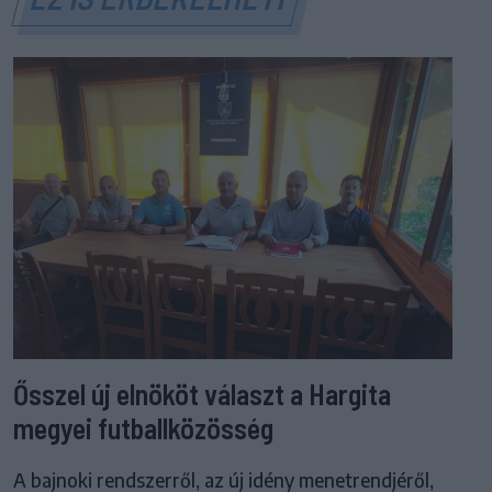
Ősszel új elnököt választ a Hargita
megyei futballközösség
A bajnoki rendszerről, az új idény menetrendjéről,