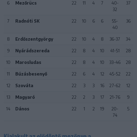
6
Mezőrücs
22
11
4
7
40-
37
32
7
Radnóti SK
22
10
6
6
55-
36
40
8
Erdőszentgyörgy
22
10
4
8
36-37
34
9
Nyárádszereda
22
8
4
10
41-51
28
10
Marosludas
22
8
4
10
33-46
28
11
Búzásbesenyő
22
6
4
12
45-52
22
12
Szováta
22
3
3
16
27-62
12
13
Magyaró
22
2
3
17
21-76
9
14
Dános
22
1
2
19
20-
5
74
Kialakult az elődöntő mezőnye a