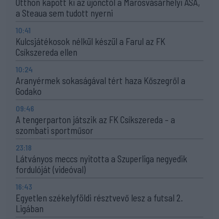
Otthon kapott ki az újonctól a Marosvásárhelyi ASA,
a Steaua sem tudott nyerni
10:41
Kulcsjátékosok nélkül készül a Farul az FK
Csíkszereda ellen
10:24
Aranyérmek sokaságával tért haza Kőszegről a
Godako
09:46
A tengerparton játszik az FK Csíkszereda – a
szombati sportműsor
23:18
Látványos meccs nyitotta a Szuperliga negyedik
fordulóját (videóval)
16:43
Egyetlen székelyföldi résztvevő lesz a futsal 2.
Ligában