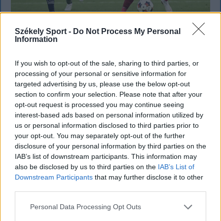
Székely Sport -
Do Not Process My Personal
Nagy pofonba szaladt belé a Kolozsvári
Information
CFR, kikapott a Győr és a Loki is
If you wish to opt-out of the sale, sharing to third parties, or
processing of your personal or sensitive information for
Súlyos vereséget szenvedett hazai pályán a
targeted advertising by us, please use the below opt-out
Kolozsvári CFR a Konferencia Liga selejtezőjének
section to confirm your selection. Please note that after your
harmadik fordulójában. A magyar színeket képviselő
opt-out request is processed you may continue seeing
Győr és a Debrecen is hátrányból várja a
interest-based ads based on personal information utilized by
visszavágót.
us or personal information disclosed to third parties prior to
your opt-out. You may separately opt-out of the further
disclosure of your personal information by third parties on the
IAB’s list of downstream participants. This information may
also be disclosed by us to third parties on the
IAB’s List of
Downstream Participants
that may further disclose it to other
third parties.
Personal Data Processing Opt Outs