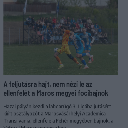
A feljutásra hajt, nem nézi le az
ellenfelét a Maros megyei focibajnok
Hazai pályán kezdi a labdarúgó 3. Ligába jutásért
kiírt osztályozót a Marosvásárhelyi Academica
Transilvania, ellenfele a Fehér megyében bajnok, a
Viitorul Marosszentimre lesz.