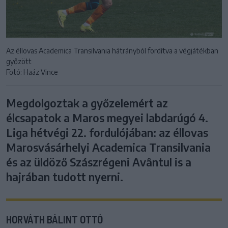
Az éllovas Academica Transilvania hátrányból fordítva a végjátékban
győzött
Fotó: Haáz Vince
Megdolgoztak a győzelemért az
élcsapatok a Maros megyei labdarúgó 4.
Liga hétvégi 22. fordulójában: az éllovas
Marosvásárhelyi Academica Transilvania
és az üldöző Szászrégeni Avântul is a
hajrában tudott nyerni.
HORVÁTH BÁLINT OTTÓ