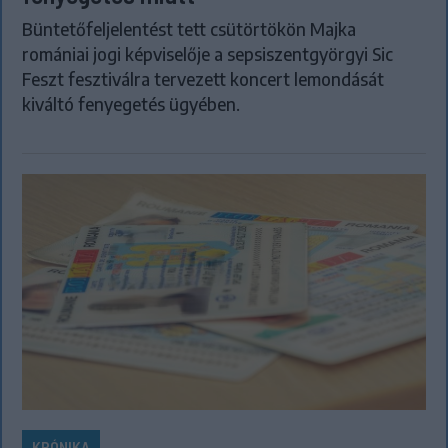
Büntetőfeljelentést tett csütörtökön Majka
romániai jogi képviselője a sepsiszentgyörgyi Sic
Feszt fesztiválra tervezett koncert lemondását
kiváltó fenyegetés ügyében.
KRÓNIKA