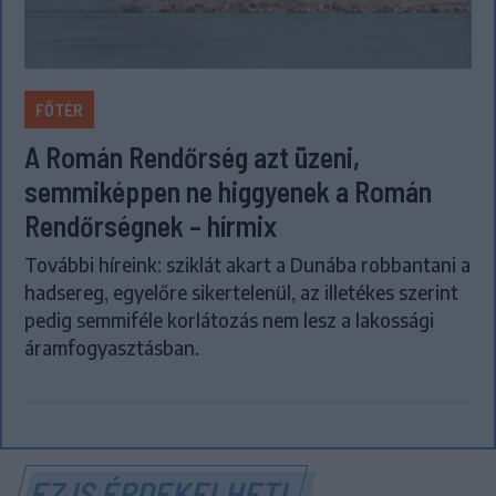
FŐTÉR
A Román Rendőrség azt üzeni,
semmiképpen ne higgyenek a Román
Rendőrségnek – hírmix
További híreink: sziklát akart a Dunába robbantani a
hadsereg, egyelőre sikertelenül, az illetékes szerint
pedig semmiféle korlátozás nem lesz a lakossági
áramfogyasztásban.
EZ IS ÉRDEKELHETI