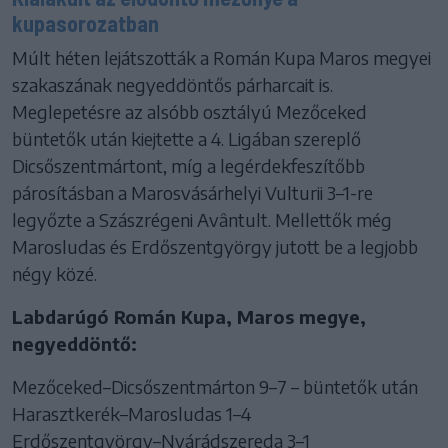
kupasorozatban
Múlt héten lejátszották a Román Kupa Maros megyei
szakaszának negyeddöntős párharcait is.
Meglepetésre az alsóbb osztályú Mezőceked
büntetők után kiejtette a 4. Ligában szereplő
Dicsőszentmártont, míg a legérdekfeszítőbb
párosításban a Marosvásárhelyi Vulturii 3–1-re
legyőzte a Szászrégeni Avântult. Mellettők még
Marosludas és Erdőszentgyörgy jutott be a legjobb
négy közé.
Labdarúgó Román Kupa, Maros megye,
negyeddöntő:
Mezőceked–Dicsőszentmárton 9–7 – büntetők után
Harasztkerék–Marosludas 1–4
Erdőszentgyörgy–Nyárádszereda 3–1