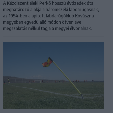
A Kézdiszentléleki Perkő hosszú évtizedek óta
meghatározó alakja a háromszéki labdarúgásnak,
az 1954-ben alapított labdarúgóklub Kovászna
megyében egyedülálló módon ötven éve
megszakítás nélkül tagja a megyei élvonalnak.