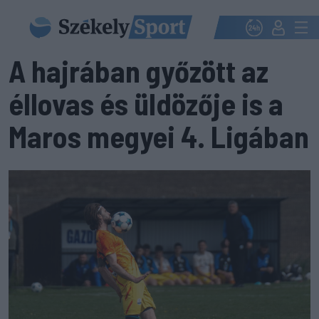
A hajrában győzött az
éllovas és üldözője is a
Maros megyei 4. Ligában