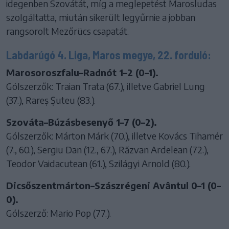
idegenben Szovátát, míg a meglepetést Marosludas
szolgáltatta, miután sikerült legyűrnie a jobban
rangsorolt Mezőrücs csapatát.
Labdarúgó 4. Liga, Maros megye, 22. forduló:
Marosoroszfalu–Radnót 1–2 (0–1).
Gólszerzők: Traian Trata (67.), illetve Gabriel Lung
(37.), Rareș Șuteu (83.).
Szováta–Búzásbesenyő 1–7 (0–2).
Gólszerzők: Márton Márk (70.), illetve Kovács Tihamér
(7., 60.), Sergiu Dan (12., 67.), Răzvan Ardelean (72.),
Teodor Vaidacutean (61.), Szilágyi Arnold (80.).
Dicsőszentmárton–Szászrégeni Avântul 0–1 (0–
0).
Gólszerző: Mario Pop (77.).