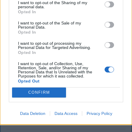
I want to opt-out of the Sharing of my
personal data.
Opted In
I want to opt-out of the Sale of my
Personal Data.
Opted In
I want to opt-out of processing my
Personal Data for Targeted Advertising.
Opted In
SZÉKELYHON
Tömegverekedés lett a szűk
I want to opt-out of Collection, Use,
Retention, Sale, and/or Sharing of my
Personal Data that Is Unrelated with the
mezőgazdasági úti vitából Csatószegen
Purposes for which it was collected.
Opted Out
Kórházba szállítottak több embert, mezőgazdasági
munkagépek rongálódtak meg, és ideiglenes védelmi
CONFIRM
rendeleteket is kibocsátottak azután, hogy szombat
délután súlyos konfliktus alakult ki Csatószegen egy
Data Deletion
Data Access
Privacy Policy
elsőbbségadási vita nyomán.