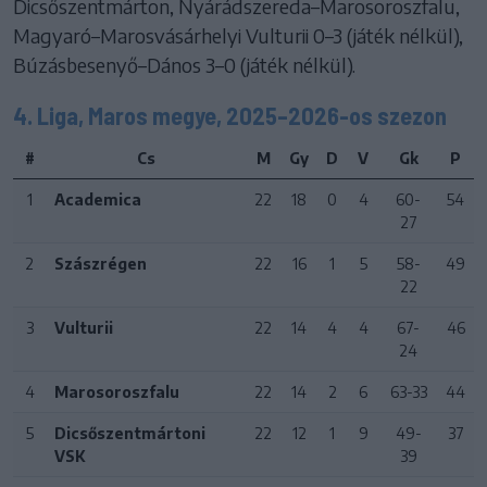
Dicsőszentmárton, Nyárádszereda–Marosoroszfalu,
Magyaró–Marosvásárhelyi Vulturii 0–3 (játék nélkül),
Búzásbesenyő–Dános 3–0 (játék nélkül).
4. Liga, Maros megye, 2025–2026-os szezon
#
Cs
M
Gy
D
V
Gk
P
1
Academica
22
18
0
4
60-
54
27
2
Szászrégen
22
16
1
5
58-
49
22
3
Vulturii
22
14
4
4
67-
46
24
4
Marosoroszfalu
22
14
2
6
63-33
44
5
Dicsőszentmártoni
22
12
1
9
49-
37
VSK
39