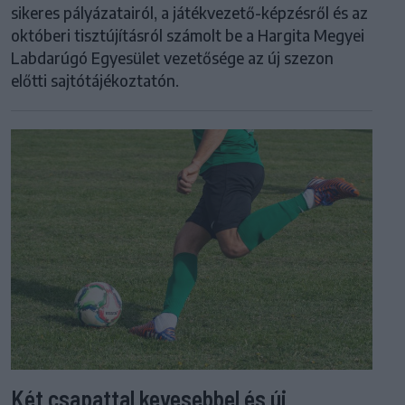
sikeres pályázatairól, a játékvezető-képzésről és az
októberi tisztújításról számolt be a Hargita Megyei
Labdarúgó Egyesület vezetősége az új szezon
előtti sajtótájékoztatón.
Két csapattal kevesebbel és új