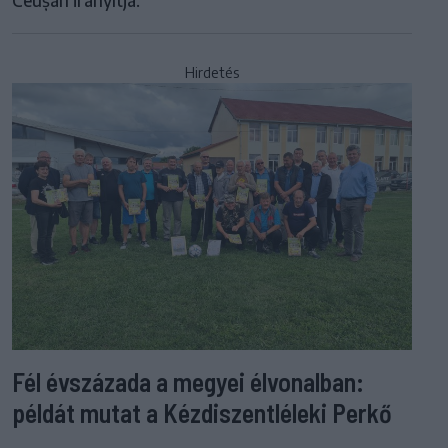
Ceușan irányítja.
Hirdetés
Fél évszázada a megyei élvonalban:
példát mutat a Kézdiszentléleki Perkő