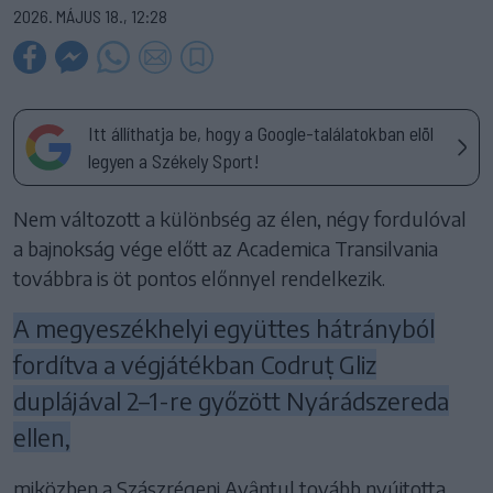
2026. MÁJUS 18., 12:28
Itt állíthatja be, hogy a Google-találatokban elöl
legyen a Székely Sport!
Nem változott a különbség az élen, négy fordulóval
a bajnokság vége előtt az Academica Transilvania
továbbra is öt pontos előnnyel rendelkezik.
A megyeszékhelyi együttes hátrányból
fordítva a végjátékban Codruț Gliz
duplájával 2–1-re győzött Nyárádszereda
ellen,
miközben a Szászrégeni Avântul tovább nyújtotta