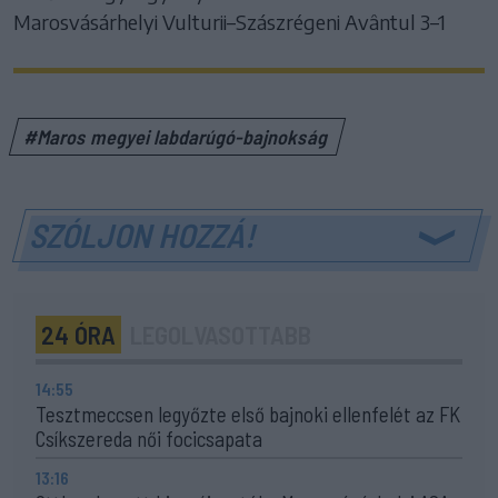
Marosvásárhelyi Vulturii–Szászrégeni Avântul 3–1
#Maros megyei labdarúgó-bajnokság
SZÓLJON HOZZÁ!
24 ÓRA
LEGOLVASOTTABB
14:55
Tesztmeccsen legyőzte első bajnoki ellenfelét az FK
Csíkszereda női focicsapata
13:16