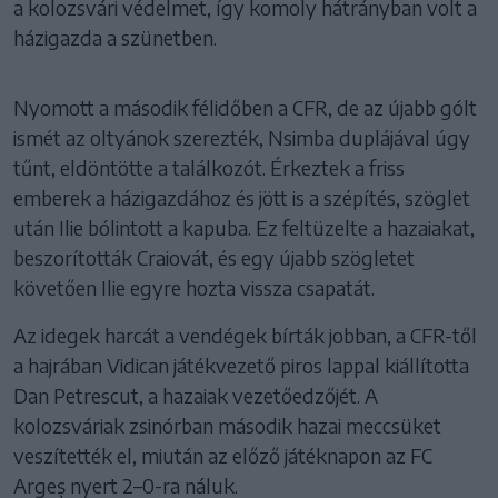
a kolozsvári védelmet, így komoly hátrányban volt a
házigazda a szünetben.
Nyomott a második félidőben a CFR, de az újabb gólt
ismét az oltyánok szerezték, Nsimba duplájával úgy
tűnt, eldöntötte a találkozót. Érkeztek a friss
emberek a házigazdához és jött is a szépítés, szöglet
után Ilie bólintott a kapuba. Ez feltüzelte a hazaiakat,
beszorították Craiovát, és egy újabb szögletet
követően Ilie egyre hozta vissza csapatát.
Az idegek harcát a vendégek bírták jobban, a CFR-től
a hajrában Vidican játékvezető piros lappal kiállította
Dan Petrescut, a hazaiak vezetőedzőjét. A
kolozsváriak zsinórban második hazai meccsüket
veszítették el, miután az előző játéknapon az FC
Argeș nyert 2–0-ra náluk.