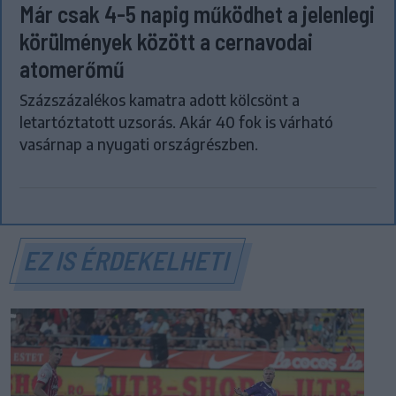
Már csak 4-5 napig működhet a jelenlegi
körülmények között a cernavodai
atomerőmű
Százszázalékos kamatra adott kölcsönt a
letartóztatott uzsorás. Akár 40 fok is várható
vasárnap a nyugati országrészben.
EZ IS ÉRDEKELHETI