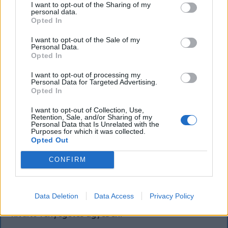
I want to opt-out of the Sharing of my
personal data.
Opted In
I want to opt-out of the Sale of my
Personal Data.
Opted In
I want to opt-out of processing my
Personal Data for Targeted Advertising.
Opted In
KRÓNIKA
I want to opt-out of Collection, Use,
Retention, Sale, and/or Sharing of my
Büntetőfeljelentést tett Majka ügyvédje
Personal Data that Is Unrelated with the
Purposes for which it was collected.
a romániai telefonszámról érkezett
Opted Out
fenyegetés miatt
CONFIRM
Büntetőfeljelentést tett csütörtökön Majka
romániai jogi képviselője a sepsiszentgyörgyi Sic
Data Deletion
Data Access
Privacy Policy
Feszt fesztiválra tervezett koncert lemondását
kiváltó fenyegetés ügyében.