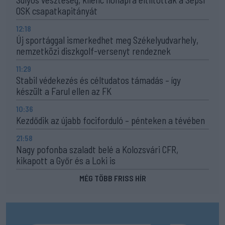
OSK csapatkapitányát
12:18
Új sportággal ismerkedhet meg Székelyudvarhely,
nemzetközi diszkgolf-versenyt rendeznek
11:29
Stabil védekezés és céltudatos támadás – így
készült a Farul ellen az FK
10:36
Kezdődik az újabb fociforduló – pénteken a tévében
21:58
Nagy pofonba szaladt belé a Kolozsvári CFR,
kikapott a Győr és a Loki is
MÉG TÖBB FRISS HÍR