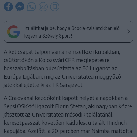
Itt állíthatja be, hogy a Google-találatokban elöl
legyen a Székely Sport!
A két csapat talpon van a nemzetközi kupákban,
csütörtökön a Kolozsvári CFR meglepetésre
hosszabbításban búcsúztatta az FC Luganót az
Európa Ligában, míg az Universitatea meggyőző
játékkal ejtette ki az FK Sarajevót.
A Craiovánál kezdőként kapott helyet a napokban a
Sepsi OSK-tól igazolt Florin Ștefan, aki nagyban közre
játsztott az Universitatea második találatánál,
keresztpasszát követően Rădulescu talált Hindrich
kapujába. Azelőtt, a 20. percben már Nsimba mattolta