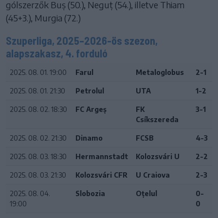
gólszerzők Buș (50.), Neguț (54.), illetve Thiam
(45+3.), Murgia (72.)
Szuperliga, 2025–2026-ös szezon,
alapszakasz, 4. forduló
2025. 08. 01. 19:00
Farul
Metaloglobus
2-1
2025. 08. 01. 21:30
Petrolul
UTA
1-2
2025. 08. 02. 18:30
FC Argeș
FK
3-1
Csíkszereda
2025. 08. 02. 21:30
Dinamo
FCSB
4-3
2025. 08. 03. 18:30
Hermannstadt
Kolozsvári U
2-2
2025. 08. 03. 21:30
Kolozsvári CFR
U Craiova
2-3
2025. 08. 04.
Slobozia
Oțelul
0-
19:00
0