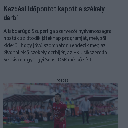
Kezdési időpontot kapott a székely
derbi
A labdarúgó Szuperliga szervezői nyilvánosságra
hozták az ötödik játéknap programját, melyből
kiderül, hogy jövő szombaton rendezik meg az
élvonal első székely derbijét, az FK Csíkszereda–
Sepsiszentgyörgyi Sepsi OSK mérkőzést.
Hirdetés