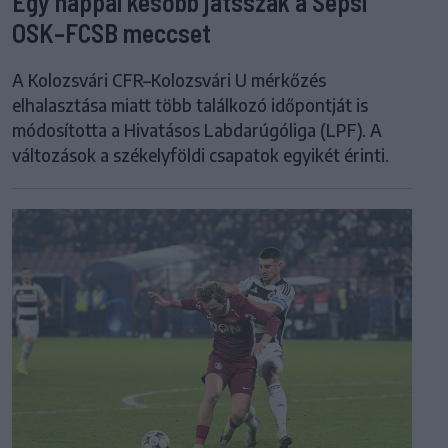
Egy nappal később játsszák a Sepsi
OSK–FCSB meccset
A Kolozsvári CFR–Kolozsvári U mérkőzés
elhalasztása miatt több találkozó időpontját is
módosította a Hivatásos Labdarúgóliga (LPF). A
változások a székelyföldi csapatok egyikét érinti.