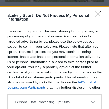
SZÉKELYHON
Székely Sport -
Do Not Process My Personal
Information
Tömegverekedés lett a szűk
mezőgazdasági úti vitából Csatószegen
If you wish to opt-out of the sale, sharing to third parties, or
processing of your personal or sensitive information for
Kórházba szállítottak több embert, mezőgazdasági
targeted advertising by us, please use the below opt-out
munkagépek rongálódtak meg, és ideiglenes védelmi
section to confirm your selection. Please note that after your
rendeleteket is kibocsátottak azután, hogy szombat
opt-out request is processed you may continue seeing
délután súlyos konfliktus alakult ki Csatószegen egy
interest-based ads based on personal information utilized by
elsőbbségadási vita nyomán.
us or personal information disclosed to third parties prior to
your opt-out. You may separately opt-out of the further
disclosure of your personal information by third parties on the
IAB’s list of downstream participants. This information may
`
also be disclosed by us to third parties on the
IAB’s List of
Downstream Participants
that may further disclose it to other
third parties.
Personal Data Processing Opt Outs