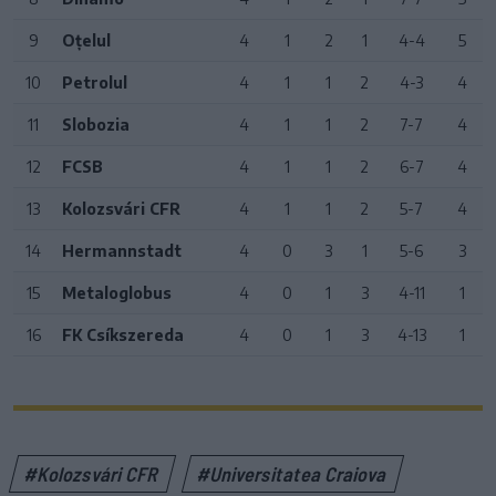
9
Oțelul
4
1
2
1
4-4
5
10
Petrolul
4
1
1
2
4-3
4
11
Slobozia
4
1
1
2
7-7
4
12
FCSB
4
1
1
2
6-7
4
13
Kolozsvári CFR
4
1
1
2
5-7
4
14
Hermannstadt
4
0
3
1
5-6
3
15
Metaloglobus
4
0
1
3
4-11
1
16
FK Csíkszereda
4
0
1
3
4-13
1
#Kolozsvári CFR
#Universitatea Craiova