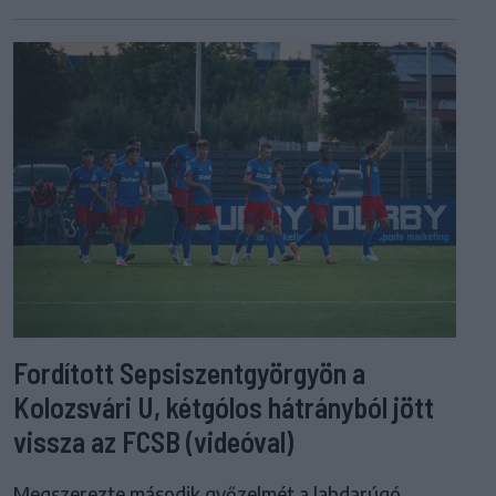
Fordított Sepsiszentgyörgyön a
Kolozsvári U, kétgólos hátrányból jött
vissza az FCSB (videóval)
Megszerezte második győzelmét a labdarúgó