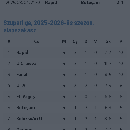
2025. 08. 04. 21:30
Rapid
Botoșani
2-1
Szuperliga, 2025–2026-ös szezon,
alapszakasz
#
Cs
M
Gy
D
V
Gk
P
1
Rapid
4
3
1
0
7-2
10
2
U Craiova
4
3
1
0
11-7
10
3
Farul
4
3
1
0
8-5
10
4
UTA
4
2
2
0
7-5
8
5
FC Argeș
4
2
0
2
6-6
6
6
Botoșani
4
1
2
1
6-3
5
7
Kolozsvári U
4
1
2
1
8-6
5
8
Dinamo
4
1
2
1
7-7
5