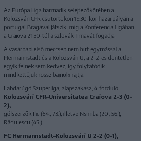
Az Európa Liga harmadik selejtezőkörében a
Kolozsvári CFR csütörtökön 19.30-kor hazai pályán a
portugál Bragával játszik, míg a Konferencia Ligában
a Craiova 21.30-tól a szlovák Trnavát fogadja.
A vasárnapi első meccsen nem bírt egymással a
Hermannstadt és a Kolozsvári U, a 2–2-es döntetlen
egyik félnek sem kedvez, így folytatódik
mindkettőjük rossz bajnoki rajtja.
Labdarúgó Szuperliga, alapszakasz, 4. forduló
Kolozsvári CFR–Universitatea Craiova 2–3 (0–
2),
gólszerzők Ilie (64., 73.), illetve Nsimba (20., 56.),
Rădulescu (45.)
FC Hermannstadt–Kolozsvári U 2–2 (0–1),