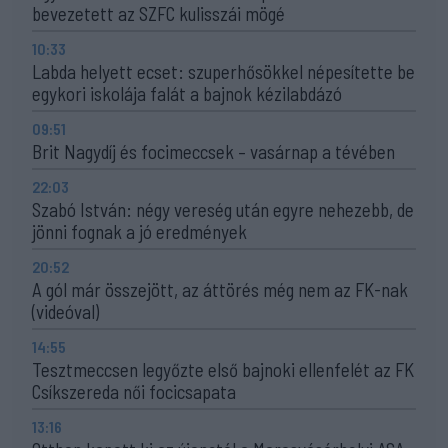
bevezetett az SZFC kulisszái mögé
10:33
Labda helyett ecset: szuperhősökkel népesítette be
egykori iskolája falát a bajnok kézilabdázó
09:51
Brit Nagydíj és focimeccsek – vasárnap a tévében
22:03
Szabó István: négy vereség után egyre nehezebb, de
jönni fognak a jó eredmények
20:52
A gól már összejött, az áttörés még nem az FK-nak
(videóval)
14:55
Tesztmeccsen legyőzte első bajnoki ellenfelét az FK
Csíkszereda női focicsapata
13:16