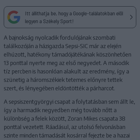
Itt állíthatja be, hogy a Google-találatokban elöl
legyen a Székely Sport!
A bajnokság nyolcadik fordulójának szombati
találkozóján a házigazda Sepsi-SIC már az elején
elhúzott, hatékony támadójátékának köszönhetően
13 ponttal nyerte meg az első negyedet. A második
tíz percben is hasonlóan alakult az eredmény, így a
szünetig a háromszékiek tetemes előnyre tettek
szert, és lényegében eldöntötték a párharcot.
A sepsiszentgyörgyi csapat a folytatásban sem állt le,
így a harmadik negyedben még tovább nőtt a
különbség a felek között, Zoran Mikes csapata 38
ponttal vezetett. Ráadásul, az utolsó felvonásban
szinte minden támadását kosárral fejezte be a hazai