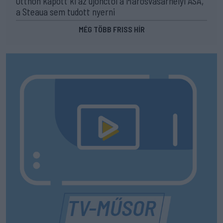
Otthon kapott ki az újonctól a Marosvásárhelyi ASA,
a Steaua sem tudott nyerni
MÉG TÖBB FRISS HÍR