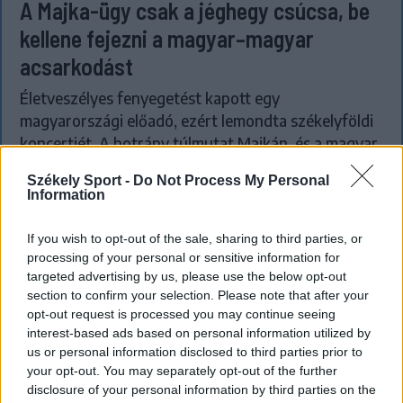
A Majka-ügy csak a jéghegy csúcsa, be
kellene fejezni a magyar–magyar
acsarkodást
Életveszélyes fenyegetést kapott egy
magyarországi előadó, ezért lemondta székelyföldi
koncertjét. A botrány túlmutat Majkán, és a magyar
közélet nagyon aggasztó állapotairól árulkodik.
Székely Sport -
Do Not Process My Personal
Information
If you wish to opt-out of the sale, sharing to third parties, or
processing of your personal or sensitive information for
targeted advertising by us, please use the below opt-out
section to confirm your selection. Please note that after your
opt-out request is processed you may continue seeing
interest-based ads based on personal information utilized by
us or personal information disclosed to third parties prior to
your opt-out. You may separately opt-out of the further
disclosure of your personal information by third parties on the