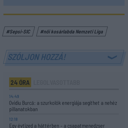
#Sepsi-SIC
#női kosárlabda Nemzeti Liga
SZÓLJON HOZZÁ!
24 ÓRA
LEGOLVASOTTABB
14:49
Ovidiu Burcă: a szurkolók energiája segíthet a nehéz
pillanatokban
12:18
Egy évtized a háttérben – a csapatmenedzser