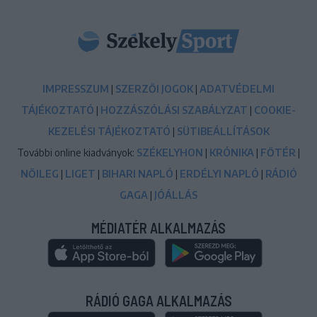
IMPRESSZUM
|
SZERZŐI JOGOK
|
ADATVÉDELMI
TÁJÉKOZTATÓ
|
HOZZÁSZÓLÁSI SZABÁLYZAT
|
COOKIE-
KEZELÉSI TÁJÉKOZTATÓ
|
SÜTIBEÁLLÍTÁSOK
További online kiadványok:
SZÉKELYHON
|
KRÓNIKA
|
FŐTÉR
|
NŐILEG
|
LIGET
|
BIHARI NAPLÓ
|
ERDÉLYI NAPLÓ
|
RÁDIÓ
GAGA
|
JÓÁLLÁS
MÉDIATÉR ALKALMAZÁS
RÁDIÓ GAGA ALKALMAZÁS