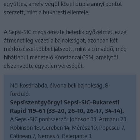
együttes, amely végül közel dupla annyi pontot
szerzett, mint a bukaresti ellenfele.
A Sepsi-SIC megszerezte hetedik győzelmét, ezzel
átmenetileg vezeti a bajnokságot, azonban két
mérkőzéssel többet játszott, mint a címvédő, még
hibátlanul menetelő Konstancai CSM, amelytől
elszenvedte egyetlen vereségét.
Női kosárlabda, élvonalbeli bajnokság, 8.
forduló:
Sepsiszentgyörgyi Sepsi-SIC–Bukaresti
Rapid 119–61 (33–20, 26–10, 26–17, 34–14).
A Sepsi-SIC pontszerzői: Johnson 33, Armanu 23,
Robinson 18, Gereben 14, Mérész 10, Popescu 7,
Cătinean 7, Nemes 4, Belegante 3.