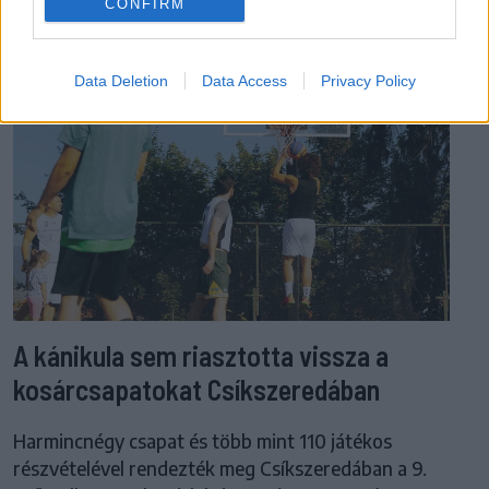
CONFIRM
Data Deletion
Data Access
Privacy Policy
A kánikula sem riasztotta vissza a
kosárcsapatokat Csíkszeredában
Harmincnégy csapat és több mint 110 játékos
részvételével rendezték meg Csíkszeredában a 9.