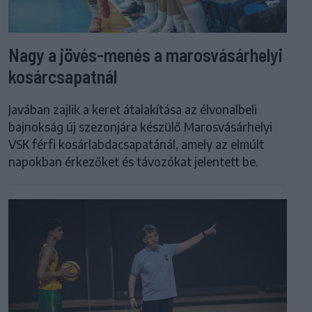
Nagy a jövés-menés a marosvásárhelyi
kosárcsapatnál
Javában zajlik a keret átalakítása az élvonalbeli
bajnokság új szezonjára készülő Marosvásárhelyi
VSK férfi kosárlabdacsapatánál, amely az elmúlt
napokban érkezőket és távozókat jelentett be.