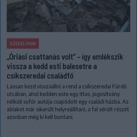
SZÉKELYHON
„Óriási csattanás volt” – így emlékszik
vissza a kedd esti balesetre a
csíkszeredai családfő
Lassan kezd visszaállni a rend a csíkszeredai Fürdő
utcában, ahol kedden este egy ittas, jogosítvány
nélküli sofőr autója csapódott egy családi házba. Az
ablakot már sikerült helyreállítani, a fal sérült részét
azonban még ki kell bontani.