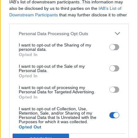
IAB’s list of downstream participants. This information may
also be disclosed by us to third parties on the
IAB’s List of
Downstream Participants
that may further disclose it to other
third parties.
FŐTÉR
Personal Data Processing Opt Outs
„A Kárpátok szimbólumát egy gyűlölt,
kártékony, kóborló vadállattá
I want to opt-out of the Sharing of my
personal data.
züllesztette a politikum”
Opted In
A medveproblémára egyetlen valódi megoldás
I want to opt-out of the Sale of my
Personal Data.
létezik, az állomány visszalövése az optimális
Opted In
létszámra. Birtalan István gyergyószentmiklósi
I want to opt-out of processing my
vadásszal beszélgettünk, nemcsak a medvékről.
Personal Data for Targeted Advertising.
Opted In
I want to opt-out of Collection, Use,
Retention, Sale, and/or Sharing of my
Personal Data that Is Unrelated with the
Purposes for which it was collected.
EZ IS ÉRDEKELHETI
Opted Out