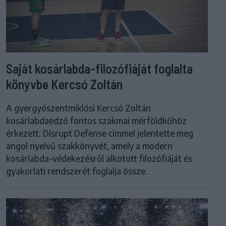
Saját kosárlabda-filozófiáját foglalta
könyvbe Kercsó Zoltán
A gyergyószentmiklósi Kercsó Zoltán
kosárlabdaedző fontos szakmai mérföldkőhöz
érkezett: Disrupt Defense címmel jelentette meg
angol nyelvű szakkönyvét, amely a modern
kosárlabda-védekezésről alkotott filozófiáját és
gyakorlati rendszerét foglalja össze.