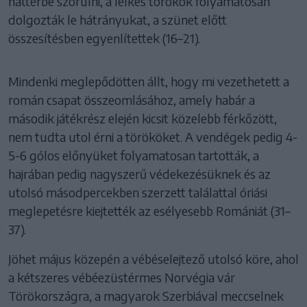
háttérbe szorulni, a lelkes törökök folyamatosan
dolgozták le hátrányukat, a szünet előtt
összesítésben egyenlítettek (16–21).
Mindenki meglepődötten állt, hogy mi vezethetett a
román csapat összeomlásához, amely habár a
második játékrész elején kicsit közelebb férkőzött,
nem tudta utol érni a törököket. A vendégek pedig 4-
5-6 gólos előnyüket folyamatosan tartották, a
hajrában pedig nagyszerű védekezésüknek és az
utolsó másodpercekben szerzett találattal óriási
meglepetésre kiejtették az esélyesebb Romániát (31–
37).
Jöhet május közepén a vébéselejtező utolsó köre, ahol
a kétszeres vébéezüstérmes Norvégia vár
Törökországra, a magyarok Szerbiával meccselnek