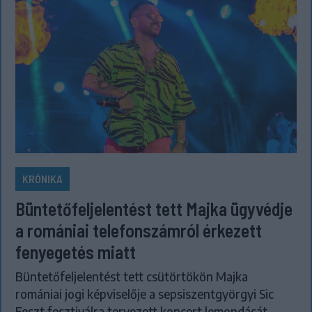
KRÓNIKA
Büntetőfeljelentést tett Majka ügyvédje
a romániai telefonszámról érkezett
fenyegetés miatt
Büntetőfeljelentést tett csütörtökön Majka
romániai jogi képviselője a sepsiszentgyörgyi Sic
Feszt fesztiválra tervezett koncert lemondását