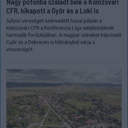
Nagy pofonba szaladt belé a Kolozsvári
CFR, kikapott a Győr és a Loki is
Súlyos vereséget szenvedett hazai pályán a
Kolozsvári CFR a Konferencia Liga selejtezőjének
harmadik fordulójában. A magyar színeket képviselő
Győr és a Debrecen is hátrányból várja a
visszavágót.