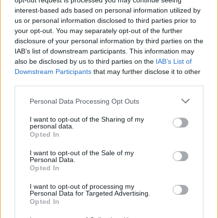
opt-out request is processed you may continue seeing
interest-based ads based on personal information utilized by
Sok román állampolgár még mindig az 1997-es
us or personal information disclosed to third parties prior to
mintára kiállított személyi igazolványt használja,
your opt-out. You may separately opt-out of the further
azonban ezt fokozatosan kivonják a forgalomból,
disclosure of your personal information by third parties on the
amint az új elektronikus és egyszerű személyi
IAB’s list of downstream participants. This information may
igazolványok országszerte elérhetővé válnak.
also be disclosed by us to third parties on the
IAB’s List of
Downstream Participants
that may further disclose it to other
third parties.
Personal Data Processing Opt Outs
I want to opt-out of the Sharing of my
personal data.
Opted In
I want to opt-out of the Sale of my
Personal Data.
Opted In
I want to opt-out of processing my
Personal Data for Targeted Advertising.
Opted In