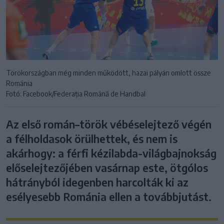
Törökországban még minden működött, hazai pályán omlott össze
Románia
Fotó: Facebook/Federația Română de Handbal
Az első román–török vébéselejtező végén
a félholdasok örülhettek, és nem is
akárhogy: a férfi kézilabda-világbajnokság
előselejtezőjében vasárnap este, ötgólos
hátrányból idegenben harcolták ki az
esélyesebb Románia ellen a továbbjutást.