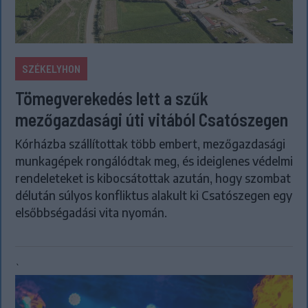
SZÉKELYHON
Tömegverekedés lett a szűk
mezőgazdasági úti vitából Csatószegen
Kórházba szállítottak több embert, mezőgazdasági
munkagépek rongálódtak meg, és ideiglenes védelmi
rendeleteket is kibocsátottak azután, hogy szombat
délután súlyos konfliktus alakult ki Csatószegen egy
elsőbbségadási vita nyomán.
`