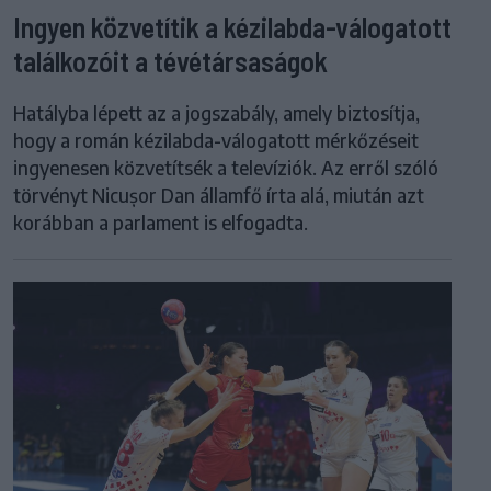
Ingyen közvetítik a kézilabda-válogatott
találkozóit a tévétársaságok
Hatályba lépett az a jogszabály, amely biztosítja,
hogy a román kézilabda-válogatott mérkőzéseit
ingyenesen közvetítsék a televíziók. Az erről szóló
törvényt Nicușor Dan államfő írta alá, miután azt
korábban a parlament is elfogadta.