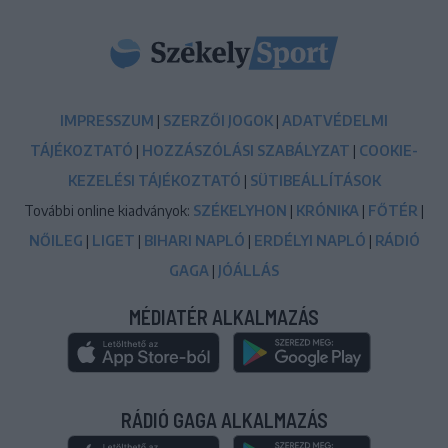
IMPRESSZUM
|
SZERZŐI JOGOK
|
ADATVÉDELMI
TÁJÉKOZTATÓ
|
HOZZÁSZÓLÁSI SZABÁLYZAT
|
COOKIE-
KEZELÉSI TÁJÉKOZTATÓ
|
SÜTIBEÁLLÍTÁSOK
További online kiadványok:
SZÉKELYHON
|
KRÓNIKA
|
FŐTÉR
|
NŐILEG
|
LIGET
|
BIHARI NAPLÓ
|
ERDÉLYI NAPLÓ
|
RÁDIÓ
GAGA
|
JÓÁLLÁS
MÉDIATÉR ALKALMAZÁS
RÁDIÓ GAGA ALKALMAZÁS