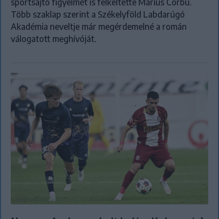
sportsajtó figyelmét is felkeltette Marius Corbu.
Több szaklap szerint a Székelyföld Labdarúgó
Akadémia neveltje már megérdemelné a román
válogatott meghívóját.