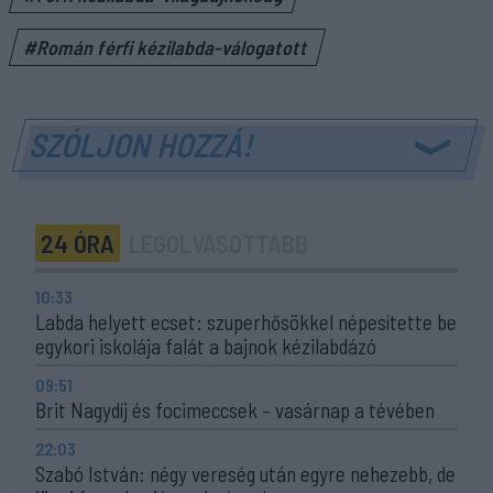
#Román férfi kézilabda-válogatott
SZÓLJON HOZZÁ!
24 ÓRA
LEGOLVASOTTABB
10:33
Labda helyett ecset: szuperhősökkel népesítette be
egykori iskolája falát a bajnok kézilabdázó
09:51
Brit Nagydíj és focimeccsek – vasárnap a tévében
22:03
Szabó István: négy vereség után egyre nehezebb, de