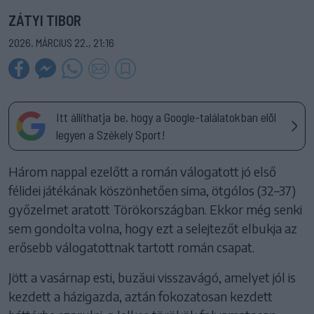
ZÁTYI TIBOR
2026. MÁRCIUS 22., 21:16
Itt állíthatja be, hogy a Google-találatokban elöl
legyen a Székely Sport!
Három nappal ezelőtt a román válogatott jó első
félidei játékának köszönhetően sima, ötgólos (32–37)
győzelmet aratott Törökországban. Ekkor még senki
sem gondolta volna, hogy ezt a selejtezőt elbukja az
erősebb válogatottnak tartott román csapat.
Jött a vasárnap esti, buzăui visszavágó, amelyet jól is
kezdett a házigazda, aztán fokozatosan kezdett