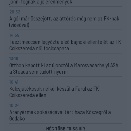
jönni fognak a jó eredmények
20:52
A gól már összejött, az áttörés még nem az FK-nak
(videóval)
14:55
Tesztmeccsen legyőzte első bajnoki ellenfelét az FK
Csíkszereda női focicsapata
13:16
Otthon kapott ki az újonctól a Marosvásárhelyi ASA,
a Steaua sem tudott nyerni
10:41
Kulcsjátékosok nélkül készül a Farul az FK
Csíkszereda ellen
10:24
Aranyérmek sokaságával tért haza Kőszegről a
Godako
MÉG TÖBB FRISS HÍR