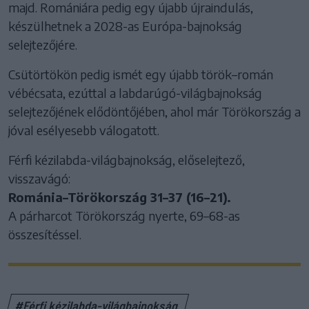
majd. Romániára pedig egy újabb újraindulás,
készülhetnek a 2028-as Európa-bajnokság
selejtezőjére.
Csütörtökön pedig ismét egy újabb török–román
vébécsata, ezúttal a labdarúgó-világbajnokság
selejtezőjének elődöntőjében, ahol már Törökország a
jóval esélyesebb válogatott.
Férfi kézilabda-világbajnokság, előselejtező,
visszavágó:
Románia–Törökország 31–37 (16–21).
A párharcot Törökország nyerte, 69–68-as
összesítéssel.
#Férfi kézilabda-világbajnokság