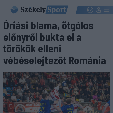
Óriási blama, ötgólos
előnyről bukta el a
törökök elleni
vébéselejtezőt Románia