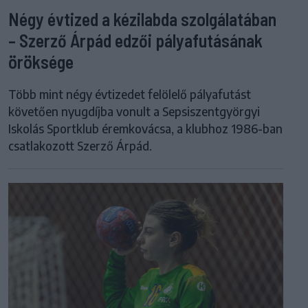
Négy évtized a kézilabda szolgálatában
– Szerző Árpád edzői pályafutásának
öröksége
Több mint négy évtizedet felölelő pályafutást
követően nyugdíjba vonult a Sepsiszentgyörgyi
Iskolás Sportklub éremkovácsa, a klubhoz 1986-ban
csatlakozott Szerző Árpád.