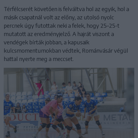
Térfélcserét követően is felváltva hol az egyik, hol a
másik csapatnál volt az előny, az utolsó nyolc
percnek úgy futottak neki a felek, hogy 25–25-t
mutatott az eredményjelző. A hajrát viszont a
vendégek bírták jobban, a kapusaik
kulcsmomentumokban védtek, Románvásár végül
hattal nyerte meg a meccset.