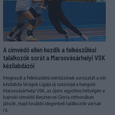
A címvédő ellen kezdik a felkészülési
találkozók sorát a Marosvásárhelyi VSK
kézilabdázói
Megkezdi a felkészülési mérkőzések sorozatát a női
kézilabda Virágok Ligája új szezonjára hangoló
Marosvásárhelyi VSK, az újonc együttes hétvégén a
bajnoki címvédő Besztercei Gloria otthonában
játszik, majd további idegenbeli találkozók várnak
rá.