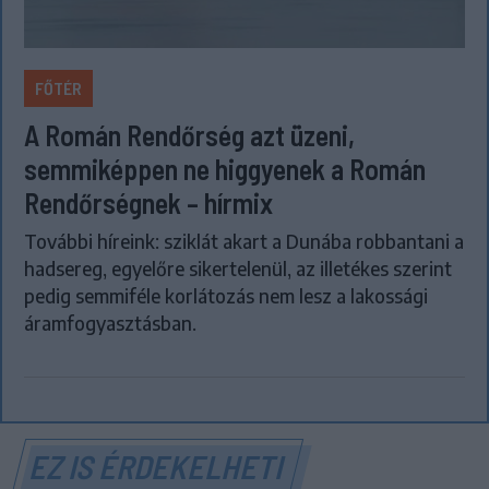
FŐTÉR
A Román Rendőrség azt üzeni,
semmiképpen ne higgyenek a Román
Rendőrségnek – hírmix
További híreink: sziklát akart a Dunába robbantani a
hadsereg, egyelőre sikertelenül, az illetékes szerint
pedig semmiféle korlátozás nem lesz a lakossági
áramfogyasztásban.
EZ IS ÉRDEKELHETI