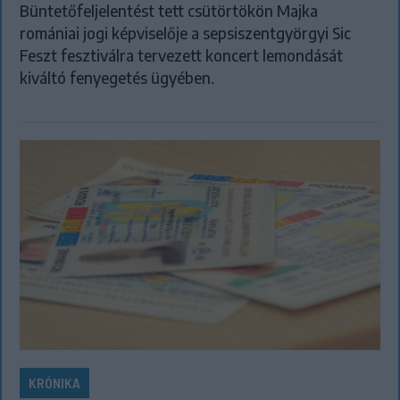
Büntetőfeljelentést tett csütörtökön Majka
romániai jogi képviselője a sepsiszentgyörgyi Sic
Feszt fesztiválra tervezett koncert lemondását
kiváltó fenyegetés ügyében.
KRÓNIKA