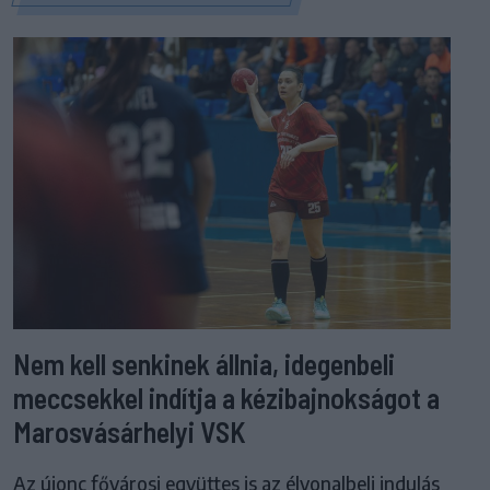
Nem kell senkinek állnia, idegenbeli
meccsekkel indítja a kézibajnokságot a
Marosvásárhelyi VSK
Az újonc fővárosi együttes is az élvonalbeli indulás