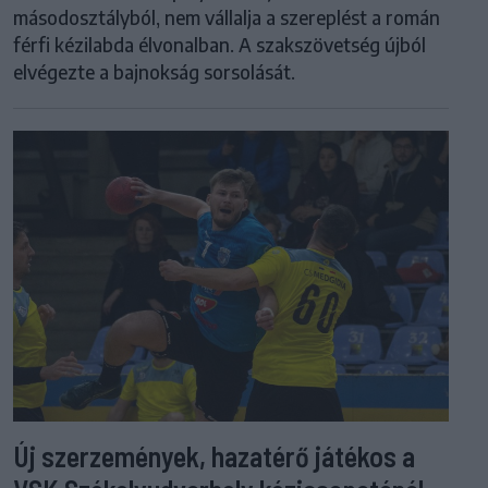
másodosztályból, nem vállalja a szereplést a román
férfi kézilabda élvonalban. A szakszövetség újból
elvégezte a bajnokság sorsolását.
Új szerzemények, hazatérő játékos a