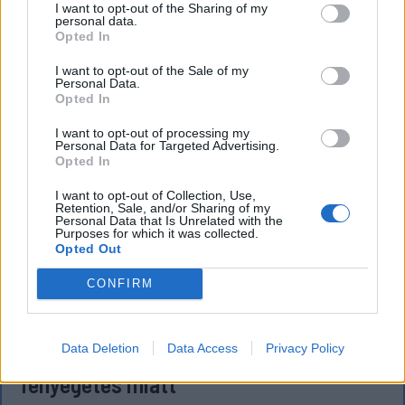
`
I want to opt-out of the Sharing of my
personal data.
Opted In
I want to opt-out of the Sale of my
Personal Data.
Opted In
I want to opt-out of processing my
Personal Data for Targeted Advertising.
Opted In
I want to opt-out of Collection, Use,
Retention, Sale, and/or Sharing of my
Personal Data that Is Unrelated with the
Purposes for which it was collected.
Opted Out
CONFIRM
KRÓNIKA
Büntetőfeljelentést tett Majka ügyvédje
Data Deletion
Data Access
Privacy Policy
a romániai telefonszámról érkezett
fenyegetés miatt