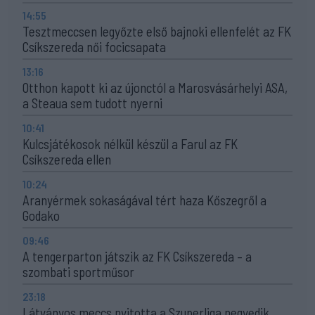
14:55
Tesztmeccsen legyőzte első bajnoki ellenfelét az FK
Csíkszereda női focicsapata
13:16
Otthon kapott ki az újonctól a Marosvásárhelyi ASA,
a Steaua sem tudott nyerni
10:41
Kulcsjátékosok nélkül készül a Farul az FK
Csíkszereda ellen
10:24
Aranyérmek sokaságával tért haza Kőszegről a
Godako
09:46
A tengerparton játszik az FK Csíkszereda – a
szombati sportműsor
23:18
Látványos meccs nyitotta a Szuperliga negyedik