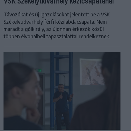
VSK Székelyudvarhely kézicsapatánál
Távozókat és új igazolásokat jelentett be a VSK
Székelyudvarhely férfi kézilabdacsapata. Nem
maradt a gólkirály, az újonnan érkezők közül
többen élvonalbeli tapasztalattal rendelkeznek.