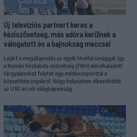
Új televíziós partnert keres a
kéziszövetség, más adóra kerülnek a
válogatott és a bajnokság meccsei
Lejárt a megállapodás az egyik tévétársasággal, így
a Román Kézilabda-szövetség (FRH) előrehaladott
tárgyalásokat folytat egy médiacsoporttal a
közvetítési jogokról. Négy helyszínen elkezdődött
az U18-as női világbajnokság.