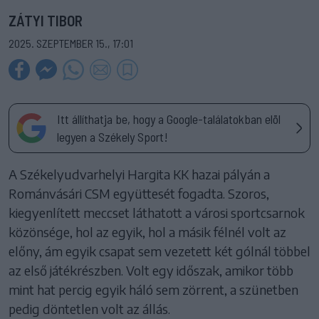
ZÁTYI TIBOR
2025. SZEPTEMBER 15., 17:01
Itt állíthatja be, hogy a Google-találatokban elöl
legyen a Székely Sport!
A Székelyudvarhelyi Hargita KK hazai pályán a
Románvásári CSM együttesét fogadta. Szoros,
kiegyenlített meccset láthatott a városi sportcsarnok
közönsége, hol az egyik, hol a másik félnél volt az
előny, ám egyik csapat sem vezetett két gólnál többel
az első játékrészben. Volt egy időszak, amikor több
mint hat percig egyik háló sem zörrent, a szünetben
pedig döntetlen volt az állás.