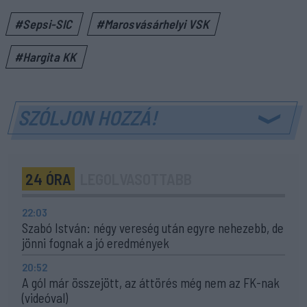
#Sepsi-SIC
#Marosvásárhelyi VSK
#Hargita KK
SZÓLJON HOZZÁ!
24 ÓRA
LEGOLVASOTTABB
22:03
Szabó István: négy vereség után egyre nehezebb, de
jönni fognak a jó eredmények
20:52
A gól már összejött, az áttörés még nem az FK-nak
(videóval)