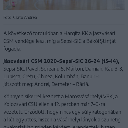
Fotó: Csató Andrea
A következő fordulóban a Hargita KK a Jászvásári
CSM vendége lesz, míg a Sepsi-SIC a Bákói Științát
fogadja.
Jászvásári CSM 2020–Sepsi-SIC 26–24 (15–14),
Sepsi-SIC: Pavel, Soreanu 5, Márton, Damian, Rău 3–3,
Lupișca, Crețu, Ghinea, Kolumbán, Banu 1–1
Játszott még: Andrei, Demeter – Bârlă.
Könnyed sikerrel kezdett a Marosvásárhelyi VSK, a
Kolozsvári CSU ellen a 12. percben már 7–0-ra
vezetett. Érződött, hogy nincs egy súlykategóriában
a két együttes, hiszen a vásárhelyi lányok a szünetig
gyakorlatilag minden kérdést lerendeztek, hiszen