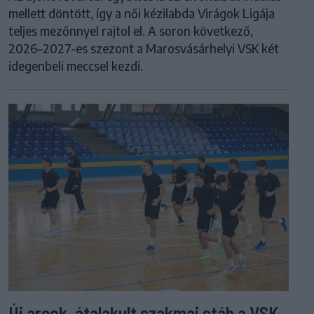
mellett döntött, így a női kézilabda Virágok Ligája
teljes mezőnnyel rajtol el. A soron következő,
2026–2027-es szezont a Marosvásárhelyi VSK két
idegenbeli meccsel kezdi.
Új arcok, átalakult szakmai stáb a VSK