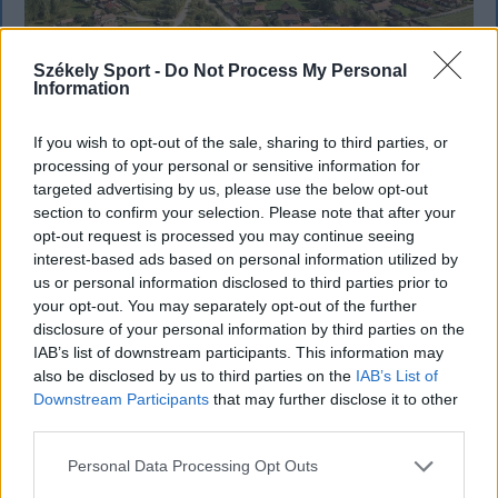
Székely Sport -
Do Not Process My Personal
Information
If you wish to opt-out of the sale, sharing to third parties, or
processing of your personal or sensitive information for
SZÉKELYHON
targeted advertising by us, please use the below opt-out
section to confirm your selection. Please note that after your
Tömegverekedés lett a szűk
opt-out request is processed you may continue seeing
mezőgazdasági úti vitából Csatószegen
interest-based ads based on personal information utilized by
us or personal information disclosed to third parties prior to
Kórházba szállítottak több embert, mezőgazdasági
your opt-out. You may separately opt-out of the further
munkagépek rongálódtak meg, és ideiglenes védelmi
disclosure of your personal information by third parties on the
IAB’s list of downstream participants. This information may
rendeleteket is kibocsátottak azután, hogy szombat
also be disclosed by us to third parties on the
IAB’s List of
délután súlyos konfliktus alakult ki Csatószegen egy
Downstream Participants
that may further disclose it to other
elsőbbségadási vita nyomán.
third parties.
Personal Data Processing Opt Outs