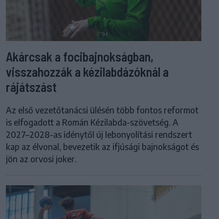
Akárcsak a focibajnokságban,
visszahozzák a kézilabdázóknál a
rájátszást
Az első vezetőtanácsi ülésén több fontos reformot
is elfogadott a Román Kézilabda-szövetség. A
2027–2028-as idénytől új lebonyolítási rendszert
kap az élvonal, bevezetik az ifjúsági bajnokságot és
jön az orvosi joker.