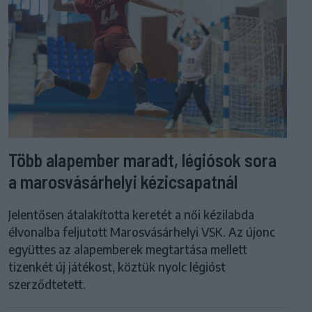
Több alapember maradt, légiósok sora
a marosvásárhelyi kézicsapatnál
Jelentősen átalakította keretét a női kézilabda
élvonalba feljutott Marosvásárhelyi VSK. Az újonc
együttes az alapemberek megtartása mellett
tizenkét új játékost, köztük nyolc légióst
szerződtetett.