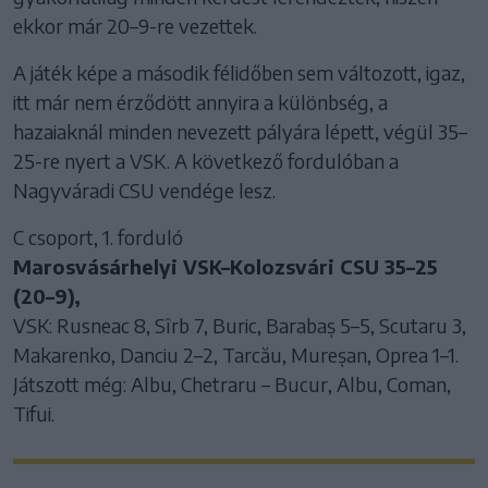
ekkor már 20–9-re vezettek.
A játék képe a második félidőben sem változott, igaz,
itt már nem érződött annyira a különbség, a
hazaiaknál minden nevezett pályára lépett, végül 35–
25-re nyert a VSK. A következő fordulóban a
Nagyváradi CSU vendége lesz.
C csoport, 1. forduló
Marosvásárhelyi VSK–Kolozsvári CSU 35–25
(20–9),
VSK: Rusneac 8, Sîrb 7, Buric, Barabaș 5–5, Scutaru 3,
Makarenko, Danciu 2–2, Tarcău, Mureșan, Oprea 1–1.
Játszott még: Albu, Chetraru – Bucur, Albu, Coman,
Tifui.