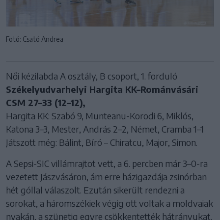
Fotó: Csató Andrea
Női kézilabda A osztály, B csoport, 1. forduló
Székelyudvarhelyi Hargita KK–Románvásári
CSM 27–33 (12–12),
Hargita KK: Szabó 9, Munteanu-Korodi 6, Miklós,
Katona 3–3, Mester, András 2–2, Német, Cramba 1–1
Játszott még: Bálint, Bíró – Chiratcu, Major, Simon.
A Sepsi-SIC villámrajtot vett, a 6. percben már 3–0-ra
vezetett Jászvásáron, ám erre házigazdája zsinórban
hét góllal válaszolt. Ezután sikerült rendezni a
sorokat, a háromszékiek végig ott voltak a moldvaiak
nyakán, a szünetig egyre csökkentették hátrányukat.