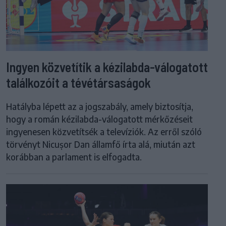
Ingyen közvetítik a kézilabda-válogatott
találkozóit a tévétársaságok
Hatályba lépett az a jogszabály, amely biztosítja,
hogy a román kézilabda-válogatott mérkőzéseit
ingyenesen közvetítsék a televíziók. Az erről szóló
törvényt Nicușor Dan államfő írta alá, miután azt
korábban a parlament is elfogadta.