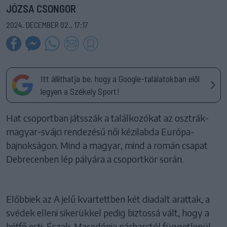
JÓZSA CSONGOR
2024. DECEMBER 02., 17:17
Itt állíthatja be, hogy a Google-találatokban elöl
legyen a Székely Sport!
Hat csoportban játsszák a találkozókat az osztrák-
magyar-svájci rendezésű női kézilabda Európa-
bajnokságon. Mind a magyar, mind a román csapat
Debrecenben lép pályára a csoportkör során.
Előbbiek az A jelű kvartettben két diadalt arattak, a
svédek elleni sikerükkel pedig biztossá vált, hogy a
hétfő esti, Észak-Macedónia párharctól függetlenül