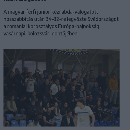
A magyar férfi junior kézilabda-válogatott
hosszabbítás után 34–32-re legyőzte Svédországot
a romániai korosztályos Európa-bajnokság
vasárnapi, kolozsvári döntőjében.