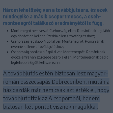
Három lehetőség van a továbbjutásra, és ezek
mindegyike a másik csoportmeccs, a cseh–
montenegrói találkozó eredményétől is függ.
Montenegró nem veszít Csehország ellen: Romániának legalább
egy döntetlen kellene Szerbia ellen a továbbjutáshoz;
Csehország legalább 4 góllal veri Montenegrót: Romániának
nyernie kellene a továbbjutáshoz;
Csehország pontosan 3 góllal veri Montenegrót: Romániának
győzelemre van szüksége Szerbia ellen, Montenegrónak pedig
legfeljebb 26 gólt kell szereznie.
A továbbjutás estén biztosan lesz magyar–
román összecsapás Debrecenben, miután a
házigazdák már nem csak azt érték el, hogy
továbbjutottak az A csoportból, hanem
biztosan két pontot visznek magukkal.