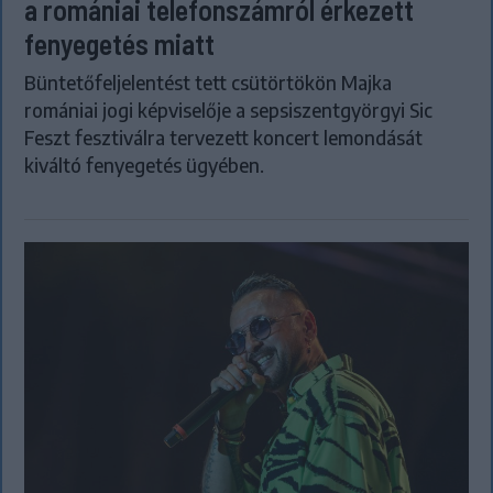
a romániai telefonszámról érkezett
fenyegetés miatt
Büntetőfeljelentést tett csütörtökön Majka
romániai jogi képviselője a sepsiszentgyörgyi Sic
Feszt fesztiválra tervezett koncert lemondását
kiváltó fenyegetés ügyében.