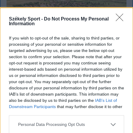
Székely Sport -
Do Not Process My Personal
Information
If you wish to opt-out of the sale, sharing to third parties, or
processing of your personal or sensitive information for
targeted advertising by us, please use the below opt-out
section to confirm your selection. Please note that after your
opt-out request is processed you may continue seeing
SZÉKELYHON
interest-based ads based on personal information utilized by
us or personal information disclosed to third parties prior to
Tömegverekedés lett a szűk
your opt-out. You may separately opt-out of the further
mezőgazdasági úti vitából Csatószegen
disclosure of your personal information by third parties on the
IAB’s list of downstream participants. This information may
Kórházba szállítottak több embert, mezőgazdasági
also be disclosed by us to third parties on the
IAB’s List of
munkagépek rongálódtak meg, és ideiglenes védelmi
Downstream Participants
that may further disclose it to other
third parties.
rendeleteket is kibocsátottak azután, hogy szombat
délután súlyos konfliktus alakult ki Csatószegen egy
Personal Data Processing Opt Outs
elsőbbségadási vita nyomán.