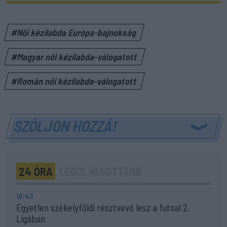
#Női kézilabda Európa-bajnokság
#Magyar női kézilabda-válogatott
#Román női kézilabda-válogatott
SZÓLJON HOZZÁ!
24 ÓRA
LEGOLVASOTTABB
16:43
Egyetlen székelyföldi résztvevő lesz a futsal 2.
Ligában