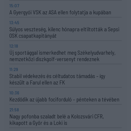
15:07
A Gyergyói VSK az ASA ellen folytatja a kupában
13:45
Súlyos veszteség, kilenc hónapra eltiltották a Sepsi
OSK csapatkapitányát
12:18
Új sportággal ismerkedhet meg Székelyudvarhely,
nemzetközi diszkgolf-versenyt rendeznek
11:29
Stabil védekezés és céltudatos támadás – így
készült a Farul ellen az FK
10:36
Kezdődik az újabb fociforduló – pénteken a tévében
21:58
Nagy pofonba szaladt belé a Kolozsvári CFR,
kikapott a Győr és a Loki is