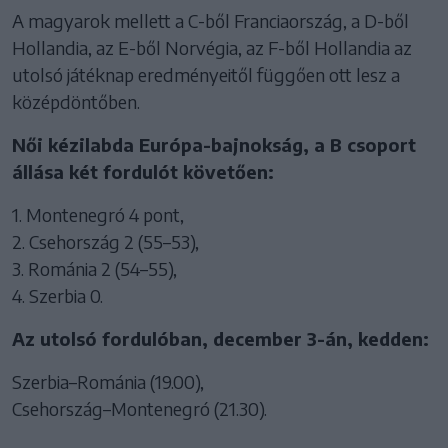
A magyarok mellett a C-ből Franciaország, a D-ből
Hollandia, az E-ből Norvégia, az F-ből Hollandia az
utolsó játéknap eredményeitől függően ott lesz a
középdöntőben.
Női kézilabda Európa-bajnokság, a B csoport
állása két fordulót követően:
1. Montenegró 4 pont,
2. Csehország 2 (55–53),
3. Románia 2 (54–55),
4. Szerbia 0.
Az utolsó fordulóban, december 3-án, kedden:
Szerbia–Románia (19.00),
Csehország–Montenegró (21.30).