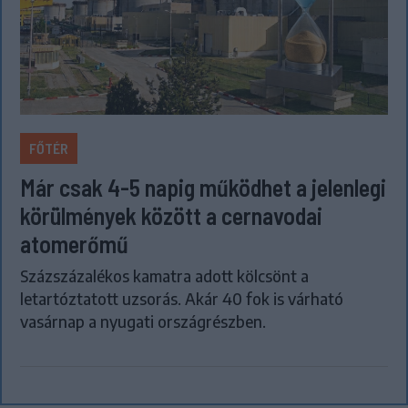
FŐTÉR
Már csak 4-5 napig működhet a jelenlegi
körülmények között a cernavodai
atomerőmű
Százszázalékos kamatra adott kölcsönt a
letartóztatott uzsorás. Akár 40 fok is várható
vasárnap a nyugati országrészben.