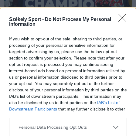
Székely Sport -
Do Not Process My Personal
Information
Fotó: Tuchiluș Alex
If you wish to opt-out of the sale, sharing to third parties, or
processing of your personal or sensitive information for
SZÓLJON HOZZÁ!
targeted advertising by us, please use the below opt-out
section to confirm your selection. Please note that after your
opt-out request is processed you may continue seeing
interest-based ads based on personal information utilized by
us or personal information disclosed to third parties prior to
24 ÓRA
LEGOLVASOTTABB
your opt-out. You may separately opt-out of the further
disclosure of your personal information by third parties on the
23:30
IAB’s list of downstream participants. This information may
Corbu bombagólja döntött, előnyből várja a
also be disclosed by us to third parties on the
IAB’s List of
visszavágót a Ferencváros
Downstream Participants
that may further disclose it to other
third parties.
21:08
Drámai meccsen, a hosszabbításban búcsúzott a
Personal Data Processing Opt Outs
kupától a Kézdivásárhelyi SE