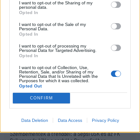
I want to opt-out of the Sharing of my
personal data.
20:34
Opted In
Könnyed győzelemmel jutott tovább a Gyergyói VSK
a Román Kupában
I want to opt-out of the Sale of my
Personal Data.
19:55
Opted In
Minden csapat visszaíratkozott, alig változik az
I want to opt-out of processing my
Udvarhely körzeti focibajnokság összetétele
Personal Data for Targeted Advertising.
Opted In
19:16
Kezdési időpontot kapott a székely derbi
I want to opt-out of Collection, Use,
Retention, Sale, and/or Sharing of my
15:50
Personal Data that Is Unrelated with the
Purposes for which it was collected.
Intenzív felkészülés után magabiztosan várják a
Opted Out
bajnoki rajtot az FK Csíkszereda fiataljai
CONFIRM
14:42
Visszavonul a Brassóban és Csíkszeredában is védő
kapus
Data Deletion
Data Access
Privacy Policy
13:39
Szembementek a trenddel: a Sepsi OSK és az FK