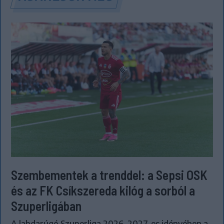
Szembementek a trenddel: a Sepsi OSK
és az FK Csíkszereda kilóg a sorból a
Szuperligában
A labdarúgó Szuperliga 2026–2027-es idényében a