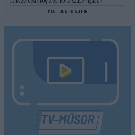
Csíkszereda kilóg a sorból a Szuperligában
MÉG TÖBB FRISS HÍR