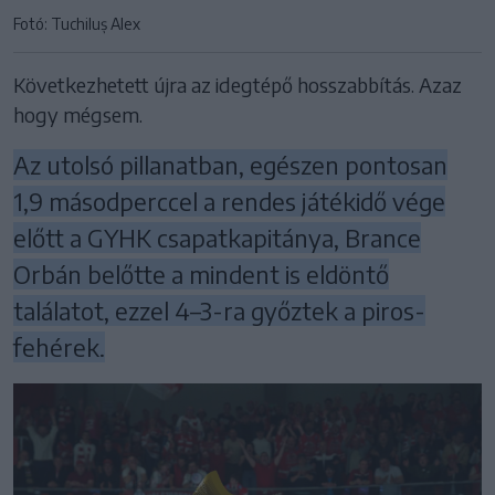
Fotó: Tuchiluș Alex
Következhetett újra az idegtépő hosszabbítás. Azaz
hogy mégsem.
Az utolsó pillanatban, egészen pontosan
1,9 másodperccel a rendes játékidő vége
előtt a GYHK csapatkapitánya, Brance
Orbán belőtte a mindent is eldöntő
találatot, ezzel 4–3-ra győztek a piros-
fehérek.