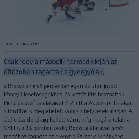
Fotó: Tuchiluș Alex
Csakhogy a második harmad elején az
öltözőben ragadtak a gyergyóiak,
a Brassó az első percekben egymás után jutott
könnyű lehetőségekhez, és kettőt ki is használtak,
Piché és Steif találataival 2–2 lett a 24. percre. És akár
a fordítás is meglehetett volna a helyzetek alapján. A
játékrész derekáig kellett várni, míg magára talált a
GYHK, a 33. percben pedig Bodó találatával ismét
magához ragadta az előnyt a Szilassy-legénység.