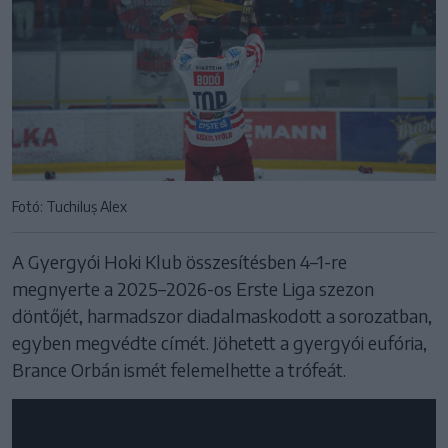
Fotó: Tuchiluș Alex
A Gyergyói Hoki Klub összesítésben 4–1-re
megnyerte a 2025–2026-os Erste Liga szezon
döntőjét, harmadszor diadalmaskodott a sorozatban,
egyben megvédte címét. Jöhetett a gyergyói eufória,
Brance Orbán ismét felemelhette a trófeát.