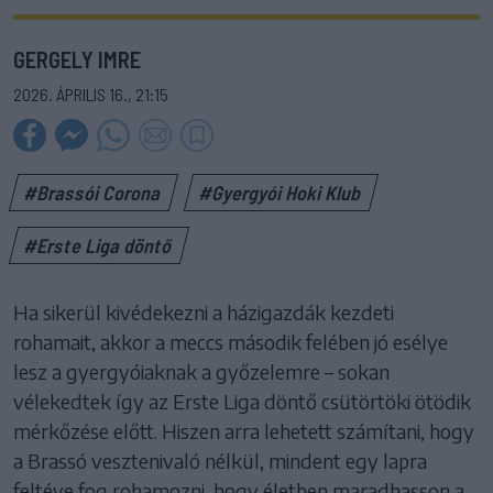
GERGELY IMRE
2026. ÁPRILIS 16., 21:15
#Brassói Corona
#Gyergyói Hoki Klub
#Erste Liga döntő
Ha sikerül kivédekezni a házigazdák kezdeti
rohamait, akkor a meccs második felében jó esélye
lesz a gyergyóiaknak a győzelemre – sokan
vélekedtek így az Erste Liga döntő csütörtöki ötödik
mérkőzése előtt. Hiszen arra lehetett számítani, hogy
a Brassó vesztenivaló nélkül, mindent egy lapra
feltéve fog rohamozni, hogy életben maradhasson a