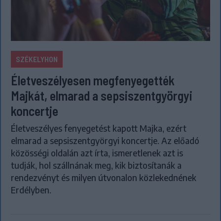
SZÉKELYHON
Életveszélyesen megfenyegették
Majkát, elmarad a sepsiszentgyörgyi
koncertje
Életveszélyes fenyegetést kapott Majka, ezért
elmarad a sepsiszentgyörgyi koncertje. Az előadó
közösségi oldalán azt írta, ismeretlenek azt is
tudják, hol szállnának meg, kik biztosítanák a
rendezvényt és milyen útvonalon közlekednének
Erdélyben.