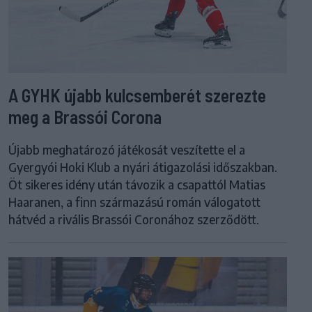
A GYHK újabb kulcsemberét szerezte
meg a Brassói Corona
Újabb meghatározó játékosát veszítette el a
Gyergyói Hoki Klub a nyári átigazolási időszakban.
Öt sikeres idény után távozik a csapattól Matias
Haaranen, a finn származású román válogatott
hátvéd a rivális Brassói Coronához szerződött.