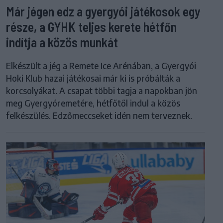
Már jégen edz a gyergyói játékosok egy
része, a GYHK teljes kerete hétfőn
indítja a közös munkát
Elkészült a jég a Remete Ice Arénában, a Gyergyói
Hoki Klub hazai játékosai már ki is próbálták a
korcsolyákat. A csapat többi tagja a napokban jön
meg Gyergyóremetére, hétfőtől indul a közös
felkészülés. Edzőmeccseket idén nem terveznek.