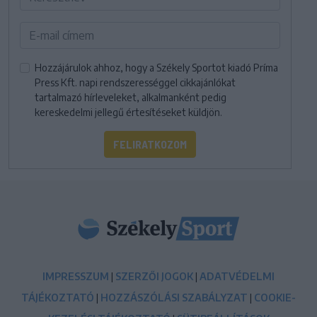
Hozzájárulok ahhoz, hogy a Székely Sportot kiadó Príma
Press Kft. napi rendszerességgel cikkajánlókat
tartalmazó hírleveleket, alkalmanként pedig
kereskedelmi jellegű értesítéseket küldjön.
FELIRATKOZOM
IMPRESSZUM
|
SZERZŐI JOGOK
|
ADATVÉDELMI
TÁJÉKOZTATÓ
|
HOZZÁSZÓLÁSI SZABÁLYZAT
|
COOKIE-