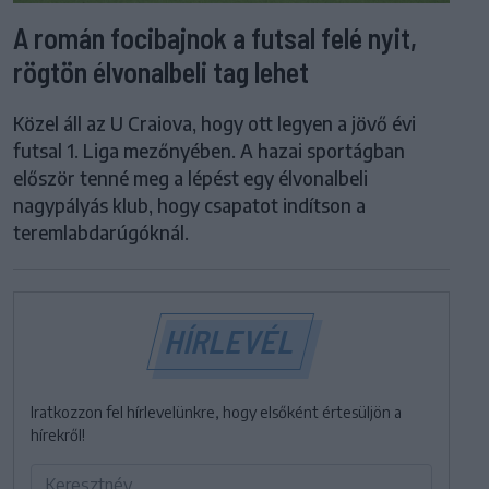
A román focibajnok a futsal felé nyit,
rögtön élvonalbeli tag lehet
Közel áll az U Craiova, hogy ott legyen a jövő évi
futsal 1. Liga mezőnyében. A hazai sportágban
először tenné meg a lépést egy élvonalbeli
nagypályás klub, hogy csapatot indítson a
teremlabdarúgóknál.
HÍRLEVÉL
Iratkozzon fel hírlevelünkre, hogy elsőként értesüljön a
hírekről!