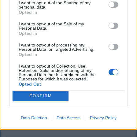
I want to opt-out of the Sharing of my
personal data.
Opted In
I want to opt-out of the Sale of my
Personal Data.
Opted In
I want to opt-out of processing my
KRÓNIKA
Personal Data for Targeted Advertising.
Opted In
Záporok, zivatarok hoznak felfrissülést
I want to opt-out of Collection, Use,
a kánikula után – kéthetes időjárás-
Retention, Sale, and/or Sharing of my
Personal Data that Is Unrelated with the
előrejelzés
Purposes for which it was collected.
Opted Out
Csütörtök-péntekig tovább melegszik az idő
CONFIRM
Románia legtöbb régiójában, ahol kánikulára és
fokozott hőterhelésre kell számítani, utána azonban
fokozatos lehűlés kezdődik, és nő a záporok,
Data Deletion
Data Access
Privacy Policy
zivatarok valószínűsége.