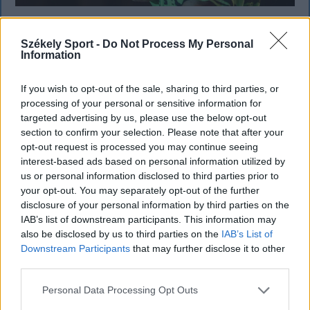
KRÓNIKA
Székely Sport -
Do Not Process My Personal
Information
Majka életveszélyes fenyegetés miatt
lemondta erdélyi koncertjét
If you wish to opt-out of the sale, sharing to third parties, or
processing of your personal or sensitive information for
Majka életveszélyes fenyegetést kapott, és emiatt
targeted advertising by us, please use the below opt-out
lemondta a sepsiszentgyörgyi SIC Fesztre tervezett
section to confirm your selection. Please note that after your
koncertjét. Majka ezt szerdán a Facebook-oldalán
opt-out request is processed you may continue seeing
jelentette be.
interest-based ads based on personal information utilized by
us or personal information disclosed to third parties prior to
your opt-out. You may separately opt-out of the further
disclosure of your personal information by third parties on the
IAB’s list of downstream participants. This information may
also be disclosed by us to third parties on the
IAB’s List of
Downstream Participants
that may further disclose it to other
third parties.
Personal Data Processing Opt Outs