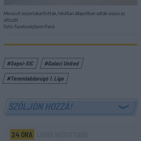
Mindent összetakarítottak, hibátlan állapotban adták vissza az
öltözőt
Fotó: Facebook/Sorin Pană
#Sepsi-SIC
#Galaci United
#Teremlabdarúgó 1. Liga
SZÓLJON HOZZÁ!
24 ÓRA
LEGOLVASOTTABB