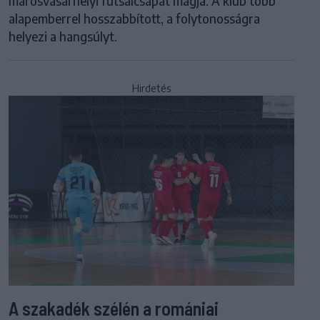
marosvásárhelyi futsalcsapat magja. A klub több
alapemberrel hosszabbított, a folytonosságra
helyezi a hangsúlyt.
Hirdetés
A szakadék szélén a romániai