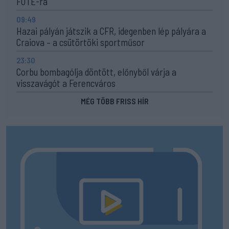
FOTE-ra
09:49
Hazai pályán játszik a CFR, idegenben lép pályára a
Craiova – a csütörtöki sportműsor
23:30
Corbu bombagólja döntött, előnyből várja a
visszavágót a Ferencváros
MÉG TÖBB FRISS HÍR