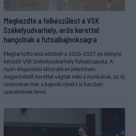
Megkezdte a felkészülést a VSK
Székelyudvarhely, erős kerettel
hangolnak a futsalbajnokságra
Megtartotta első edzését a 2026–2027-es idényre
készülő VSK Székelyudvarhely futsalcsapata. A
nyári átigazolási időszakban jelentősen
megerősített kerettel vágtak neki a munkának, az új
szezonban már a bajnoki címért is harcban
szeretnének lenni.