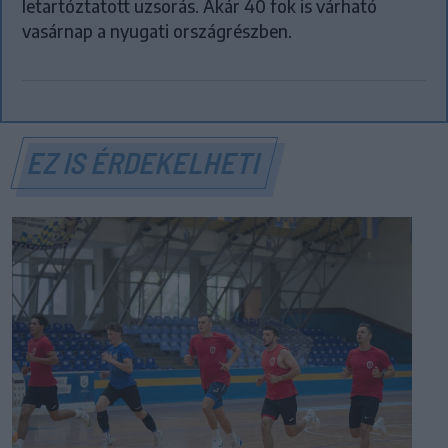
letartóztatott uzsorás. Akár 40 fok is várható
vasárnap a nyugati országrészben.
EZ IS ÉRDEKELHETI