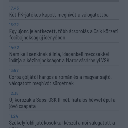
17:43
Két FK-játékos kapott meghívót a válogatottba
16:22
Egy újonc jelentkezett, több átsorolás a Csík körzeti
focibajnokság új idényében
14:52
Nem kell senkinek állnia, idegenbeli meccsekkel
indítja a kézibajnokságot a Marosvásárhelyi VSK
13:57
Corbu góljától hangos a román és a magyar sajtó,
válogatott meghívót sürgetnek
12:36
Új korszak a Sepsi OSK II-nél, fiatalos hévvel épül a
jövő csapata
11:24
Székelyföldi játékosokkal készül a női válogatott a