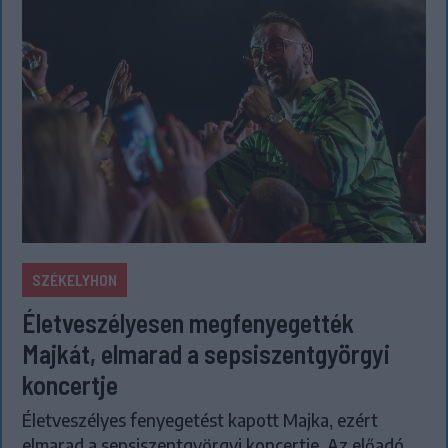
SZÉKELYHON
Életveszélyesen megfenyegették
Majkát, elmarad a sepsiszentgyörgyi
koncertje
Életveszélyes fenyegetést kapott Majka, ezért
elmarad a sepsiszentgyörgyi koncertje. Az előadó