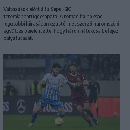
Változások előtt áll a Sepsi-SIC
teremlabdarúgócsapata. A román bajnokság
legutóbbi kiírásában ezüstérmet szerző háromszéki
együttes bejelentette, hogy három játékosa befejezi
pályafutását.