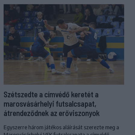
Szétszedte a címvédő keretét a
marosvásárhelyi futsalcsapat,
átrendeződnek az erőviszonyok
Egyszerre három játékos aláírását szerezte meg a
Marosvásárhelyi VSK futsalcsapata a címvédő