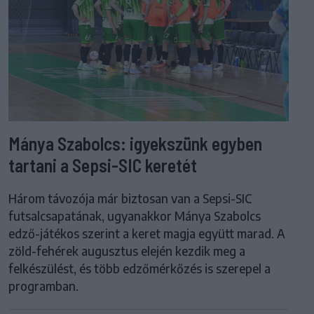
Mánya Szabolcs: igyekszünk egyben
tartani a Sepsi-SIC keretét
Három távozója már biztosan van a Sepsi-SIC
futsalcsapatának, ugyanakkor Mánya Szabolcs
edző-játékos szerint a keret magja együtt marad. A
zöld-fehérek augusztus elején kezdik meg a
felkészülést, és több edzőmérkőzés is szerepel a
programban.