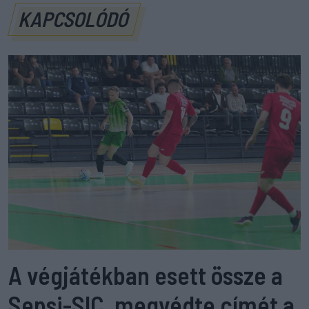
KAPCSOLÓDÓ
A végjátékban esett össze a
Sepsi-SIC, megvédte címét a