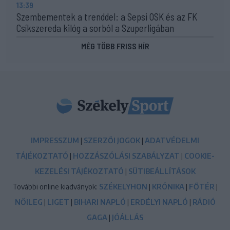
13:39
Szembementek a trenddel: a Sepsi OSK és az FK
Csíkszereda kilóg a sorból a Szuperligában
MÉG TÖBB FRISS HÍR
IMPRESSZUM
|
SZERZŐI JOGOK
|
ADATVÉDELMI
TÁJÉKOZTATÓ
|
HOZZÁSZÓLÁSI SZABÁLYZAT
|
COOKIE-
KEZELÉSI TÁJÉKOZTATÓ
|
SÜTIBEÁLLÍTÁSOK
További online kiadványok:
SZÉKELYHON
|
KRÓNIKA
|
FŐTÉR
|
NŐILEG
|
LIGET
|
BIHARI NAPLÓ
|
ERDÉLYI NAPLÓ
|
RÁDIÓ
GAGA
|
JÓÁLLÁS