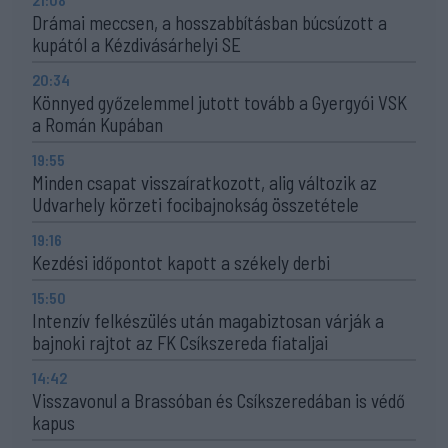
Drámai meccsen, a hosszabbításban búcsúzott a
kupától a Kézdivásárhelyi SE
20:34
Könnyed győzelemmel jutott tovább a Gyergyói VSK
a Román Kupában
19:55
Minden csapat visszaíratkozott, alig változik az
Udvarhely körzeti focibajnokság összetétele
19:16
Kezdési időpontot kapott a székely derbi
15:50
Intenzív felkészülés után magabiztosan várják a
bajnoki rajtot az FK Csíkszereda fiataljai
14:42
Visszavonul a Brassóban és Csíkszeredában is védő
kapus