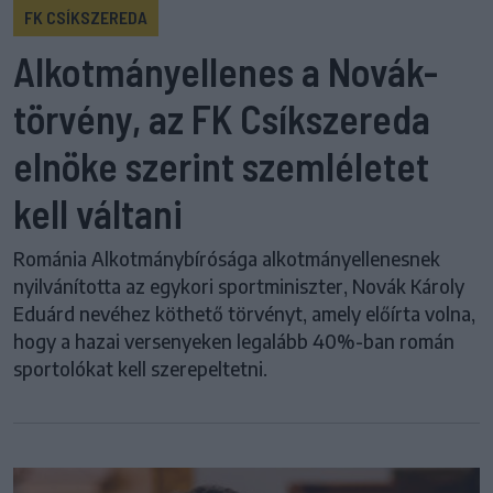
FK CSÍKSZEREDA
Alkotmányellenes a Novák-
törvény, az FK Csíkszereda
elnöke szerint szemléletet
kell váltani
Románia Alkotmánybírósága alkotmányellenesnek
nyilvánította az egykori sportminiszter, Novák Károly
Eduárd nevéhez köthető törvényt, amely előírta volna,
hogy a hazai versenyeken legalább 40%-ban román
sportolókat kell szerepeltetni.