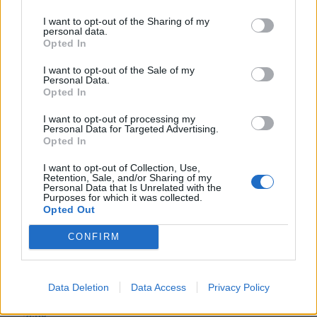
Kihirdetés helyett megtámadta az államfő
I want to opt-out of the Sharing of my
personal data.
a Novák-törvényt
Opted In
I want to opt-out of the Sale of my
Az államfő az alkotmánybírósághoz fordult azzal a
Personal Data.
törvénytervezettel kapcsolatban, amely a romániai
Opted In
sportklubokat kötelezné arra, hogy a következő
I want to opt-out of processing my
idénytől kezdődően a hivatalos mérkőzéseken a
Personal Data for Targeted Advertising.
Opted In
játékosok legalább 40 százaléka hazai sportoló legyen.
I want to opt-out of Collection, Use,
Retention, Sale, and/or Sharing of my
Personal Data that Is Unrelated with the
Korábbi cikkek betöltése
Purposes for which it was collected.
Opted Out
24 ÓRA
LEGOLVASOTTABB
CONFIRM
23:30
Corbu bombagólja döntött, előnyből várja a
Data Deletion
Data Access
Privacy Policy
visszavágót a Ferencváros
21:08