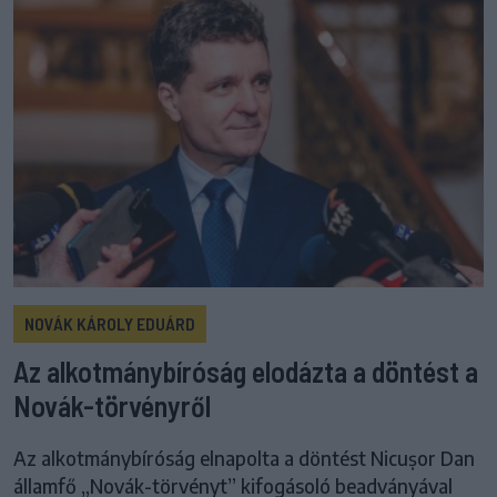
NOVÁK KÁROLY EDUÁRD
Az alkotmánybíróság elodázta a döntést a
Novák-törvényről
Az alkotmánybíróság elnapolta a döntést Nicușor Dan
államfő „Novák-törvényt” kifogásoló beadványával