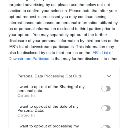
targeted advertising by us, please use the below opt-out
section to confirm your selection. Please note that after your
11:29
opt-out request is processed you may continue seeing
Stabil védekezés és céltudatos támadás – így
interest-based ads based on personal information utilized by
készült a Farul ellen az FK
us or personal information disclosed to third parties prior to
10:36
your opt-out. You may separately opt-out of the further
Kezdődik az újabb fociforduló – pénteken a tévében
disclosure of your personal information by third parties on the
IAB’s list of downstream participants. This information may
21:58
also be disclosed by us to third parties on the
IAB’s List of
Nagy pofonba szaladt belé a Kolozsvári CFR,
Downstream Participants
that may further disclose it to other
kikapott a Győr és a Loki is
third parties.
20:17
Personal Data Processing Opt Outs
Idegenben vezetett, a pihenő után visszavett az U
Craiova az EL-selejtezőn
I want to opt-out of the Sharing of my
personal data.
Opted In
17:43
Két FK-játékos kapott meghívót a válogatottba
I want to opt-out of the Sale of my
Personal Data.
16:22
Opted In
Egy újonc jelentkezett, több átsorolás a Csík körzeti
focibajnokság új idényében
I want to opt-out of processing my