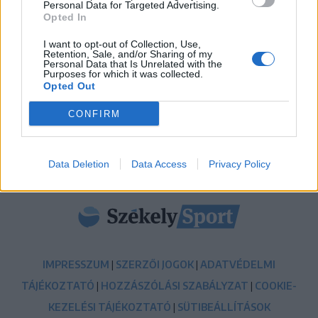
Personal Data for Targeted Advertising.
Opted In
14:52
Nem kell senkinek állnia, idegenbeli meccsekkel
I want to opt-out of Collection, Use,
indítja a kézibajnokságot a Marosvásárhelyi VSK
Retention, Sale, and/or Sharing of my
Personal Data that Is Unrelated with the
Purposes for which it was collected.
13:57
Opted Out
Corbu góljától hangos a román és a magyar sajtó,
válogatott meghívót sürgetnek
CONFIRM
MÉG TÖBB FRISS HÍR
Data Deletion
Data Access
Privacy Policy
IMPRESSZUM
|
SZERZŐI JOGOK
|
ADATVÉDELMI
TÁJÉKOZTATÓ
|
HOZZÁSZÓLÁSI SZABÁLYZAT
|
COOKIE-
KEZELÉSI TÁJÉKOZTATÓ
|
SÜTIBEÁLLÍTÁSOK