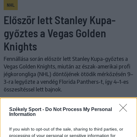
NHL
Először lett Stanley Kupa-
győztes a Vegas Golden
Knights
Fennállása során először lett Stanley Kupa-győztes a
Vegas Golden Knights, miután az észak-amerikai profi
jégkorongliga (NHL) döntőjének ötödik mérkőzésén 9–
3-ra legyőzte a vendég Florida Panthers-t, így 4–1-es
összesítéssel lett bajnok.
Székely Sport -
Do Not Process My Personal
Information
Korábbi cikkek betöltése
If you wish to opt-out of the sale, sharing to third parties, or
24 ÓRA
LEGOLVASOTTABB
processing of your personal or sensitive information for