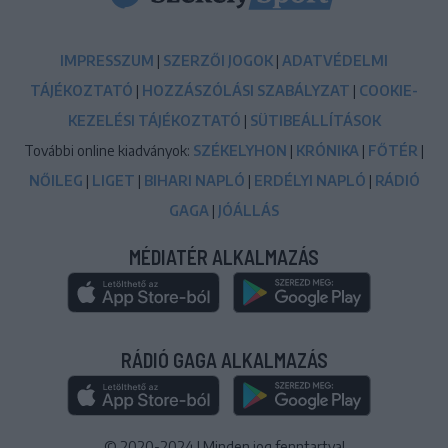
IMPRESSZUM
|
SZERZŐI JOGOK
|
ADATVÉDELMI
TÁJÉKOZTATÓ
|
HOZZÁSZÓLÁSI SZABÁLYZAT
|
COOKIE-
KEZELÉSI TÁJÉKOZTATÓ
|
SÜTIBEÁLLÍTÁSOK
További online kiadványok:
SZÉKELYHON
|
KRÓNIKA
|
FŐTÉR
|
NŐILEG
|
LIGET
|
BIHARI NAPLÓ
|
ERDÉLYI NAPLÓ
|
RÁDIÓ
GAGA
|
JÓÁLLÁS
MÉDIATÉR ALKALMAZÁS
RÁDIÓ GAGA ALKALMAZÁS
© 2020-2024
|
Minden jog fenntartva!