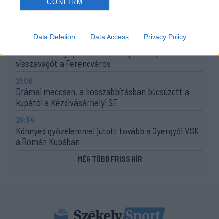
09:49
CONFIRM
Hazai pályán játszik a CFR, idegenben lép pályára a
Craiova – a csütörtöki sportműsor
Data Deletion
Data Access
Privacy Policy
23:30
Corbu bombagólja döntött, előnyből várja a
visszavágót a Ferencváros
21:08
Drámai meccsen, a hosszabbításban búcsúzott a
kupától a Kézdivásárhelyi SE
20:34
Könnyed győzelemmel jutott tovább a Gyergyói VSK
a Román Kupában
MÉG TÖBB FRISS HÍR