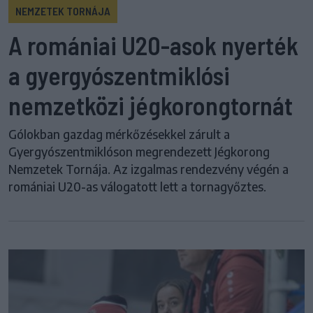
NEMZETEK TORNÁJA
A romániai U20-asok nyerték
a gyergyószentmiklósi
nemzetközi jégkorongtornát
Gólokban gazdag mérkőzésekkel zárult a
Gyergyószentmiklóson megrendezett Jégkorong
Nemzetek Tornája. Az izgalmas rendezvény végén a
romániai U20-as válogatott lett a tornagyőztes.