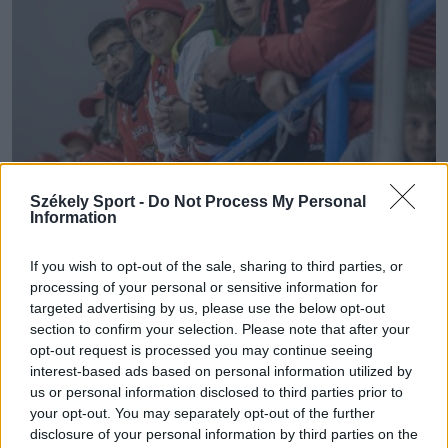
Székely Sport -
Do Not Process My Personal
Information
UTÁNPÓTLÁS
A székelyföldiek legyőzték a
If you wish to opt-out of the sale, sharing to third parties, or
processing of your personal or sensitive information for
magyarországiakat és a lengyeleket
targeted advertising by us, please use the below opt-out
section to confirm your selection. Please note that after your
Két hazai győzelem született a Gyergyószentmiklóson
opt-out request is processed you may continue seeing
zajló Nemzetek Tornájának pénteki játéknapján. Mind
interest-based ads based on personal information utilized by
us or personal information disclosed to third parties prior to
a romániai U20-asok, mind az U18-as válogatott
your opt-out. You may separately opt-out of the further
győztesen hagyta el a jeget.
disclosure of your personal information by third parties on the