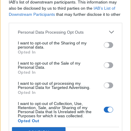
IAB’s list of downstream participants. This information may
also be disclosed by us to third parties on the
IAB’s List of
Korábbi cikkek betöltése
Downstream Participants
that may further disclose it to other
third parties.
24 ÓRA
LEGOLVASOTTABB
Personal Data Processing Opt Outs
14:52
I want to opt-out of the Sharing of my
Nem kell senkinek állnia, idegenbeli meccsekkel
personal data.
indítja a kézibajnokságot a Marosvásárhelyi VSK
Opted In
13:57
I want to opt-out of the Sale of my
Personal Data.
Corbu góljától hangos a román és a magyar sajtó,
Opted In
válogatott meghívót sürgetnek
I want to opt-out of processing my
12:36
Personal Data for Targeted Advertising.
Új korszak a Sepsi OSK II-nél, fiatalos hévvel épül a
Opted In
jövő csapata
I want to opt-out of Collection, Use,
Retention, Sale, and/or Sharing of my
11:24
Personal Data that Is Unrelated with the
Székelyföldi játékosokkal készül a női válogatott a
Purposes for which it was collected.
Opted Out
FOTE-ra