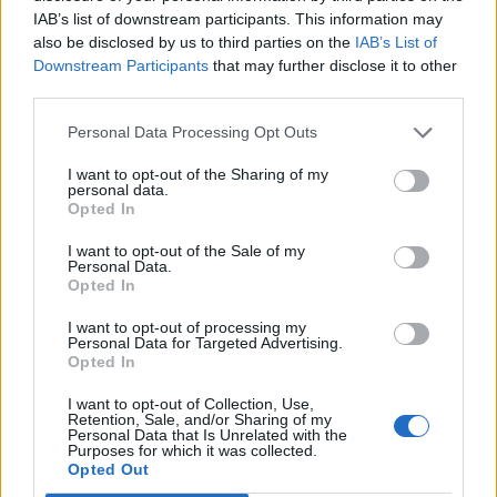
sem pedig magyarországi síző nincs a versenyeket
IAB’s list of downstream participants. This information may
befejezők között.
also be disclosed by us to third parties on the
IAB’s List of
Downstream Participants
that may further disclose it to other
third parties.
Korábbi cikkek betöltése
Personal Data Processing Opt Outs
24 ÓRA
LEGOLVASOTTABB
I want to opt-out of the Sharing of my
personal data.
Opted In
13:45
Súlyos veszteség, kilenc hónapra eltiltották a Sepsi
I want to opt-out of the Sale of my
OSK csapatkapitányát
Personal Data.
Opted In
12:18
I want to opt-out of processing my
Új sportággal ismerkedhet meg Székelyudvarhely,
Personal Data for Targeted Advertising.
nemzetközi diszkgolf-versenyt rendeznek
Opted In
11:29
I want to opt-out of Collection, Use,
Stabil védekezés és céltudatos támadás – így
Retention, Sale, and/or Sharing of my
Personal Data that Is Unrelated with the
készült a Farul ellen az FK
Purposes for which it was collected.
Opted Out
10:36