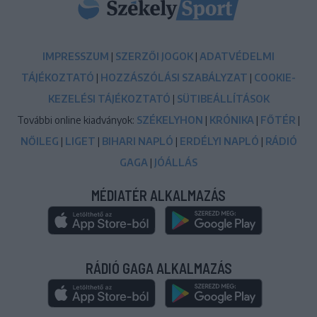
IMPRESSZUM
|
SZERZŐI JOGOK
|
ADATVÉDELMI
TÁJÉKOZTATÓ
|
HOZZÁSZÓLÁSI SZABÁLYZAT
|
COOKIE-
KEZELÉSI TÁJÉKOZTATÓ
|
SÜTIBEÁLLÍTÁSOK
További online kiadványok:
SZÉKELYHON
|
KRÓNIKA
|
FŐTÉR
|
NŐILEG
|
LIGET
|
BIHARI NAPLÓ
|
ERDÉLYI NAPLÓ
|
RÁDIÓ
GAGA
|
JÓÁLLÁS
MÉDIATÉR ALKALMAZÁS
RÁDIÓ GAGA ALKALMAZÁS