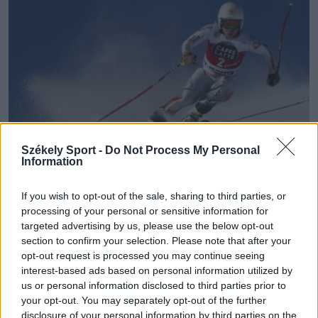
Székely Sport -
Do Not Process My Personal
Information
TÉLI SPORTOK
If you wish to opt-out of the sale, sharing to third parties, or
processing of your personal or sensitive information for
Miklós Edit nyomába sem érnek a gyors
targeted advertising by us, please use the below opt-out
számokban
section to confirm your selection. Please note that after your
opt-out request is processed you may continue seeing
Túl vannak a gyors számokon az alpesi sízők az
interest-based ads based on personal information utilized by
us or personal information disclosed to third parties prior to
ausztriai Saalbach-Hinterglemmben zajló
your opt-out. You may separately opt-out of the further
világbajnokságon. Az első öt próba után sem romániai,
disclosure of your personal information by third parties on the