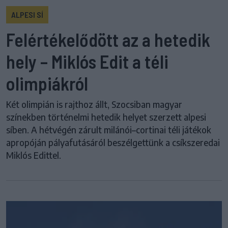
ALPESI SÍ
Felértékelődött az a hetedik
hely – Miklós Edit a téli
olimpiákról
Két olimpián is rajthoz állt, Szocsiban magyar
színekben történelmi hetedik helyet szerzett alpesi
síben. A hétvégén zárult milánói–cortinai téli játékok
apropóján pályafutásáról beszélgettünk a csíkszeredai
Miklós Edittel.