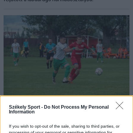
Székely Sport -
Do Not Process My Personal
3. LIGA OSZTÁLYOZÓ
Information
Kovásznai siker Csíkszentsimonban, de
If you wish to opt-out of the sale, sharing to third parties, or
még nyílt maradt a párharc
processing of your personal or sensitive information for