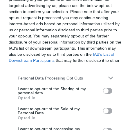
targeted advertising by us, please use the below opt-out
Népes közönség előtt és kiváló hangulatban rendezték
section to confirm your selection. Please note that after your
meg a labdarúgó 3. Ligába jutásért zajló osztályozó
opt-out request is processed you may continue seeing
interest-based ads based on personal information utilized by
első mérkőzését Csíkszentsimonban. A vendég
us or personal information disclosed to third parties prior to
Kovásznai Kárpátok 2–1-re nyert, így előnyből várhatja
your opt-out. You may separately opt-out of the further
a jövő heti hazai visszavágót.
disclosure of your personal information by third parties on the
IAB’s list of downstream participants. This information may
also be disclosed by us to third parties on the
IAB’s List of
Downstream Participants
that may further disclose it to other
third parties.
Personal Data Processing Opt Outs
I want to opt-out of the Sharing of my
personal data.
Opted In
I want to opt-out of the Sale of my
Personal Data.
Opted In
I want to opt-out of processing my