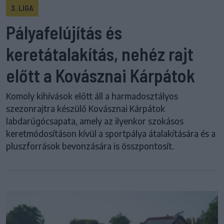
3. LIGA
Pályafelújítás és
keretátalakítás, nehéz rajt
előtt a Kovásznai Kárpátok
Komoly kihívások előtt áll a harmadosztályos
szezonrajtra készülő Kovásznai Kárpátok
labdarúgócsapata, amely az ilyenkor szokásos
keretmódosításon kívül a sportpálya átalakítására és a
pluszforrások bevonzására is összpontosít.