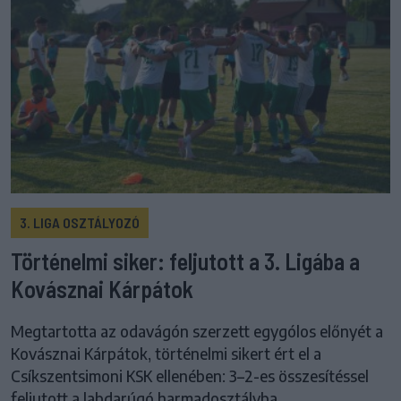
3. LIGA OSZTÁLYOZÓ
Történelmi siker: feljutott a 3. Ligába a
Kovásznai Kárpátok
Megtartotta az odavágón szerzett egygólos előnyét a
Kovásznai Kárpátok, történelmi sikert ért el a
Csíkszentsimoni KSK ellenében: 3–2-es összesítéssel
feljutott a labdarúgó harmadosztályba.