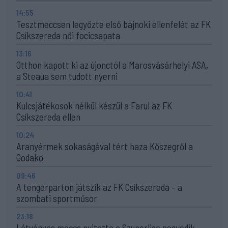
14:55
Tesztmeccsen legyőzte első bajnoki ellenfelét az FK
Csíkszereda női focicsapata
13:16
Otthon kapott ki az újonctól a Marosvásárhelyi ASA,
a Steaua sem tudott nyerni
10:41
Kulcsjátékosok nélkül készül a Farul az FK
Csíkszereda ellen
10:24
Aranyérmek sokaságával tért haza Kőszegről a
Godako
09:46
A tengerparton játszik az FK Csíkszereda – a
szombati sportműsor
23:18
Látványos meccs nyitotta a Szuperliga negyedik