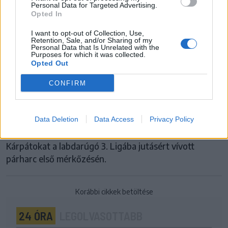
Personal Data for Targeted Advertising.
Opted In
CSÍKSZENTSIMONI KSK
I want to opt-out of Collection, Use,
Retention, Sale, and/or Sharing of my
Personal Data that Is Unrelated with the
Csíkszentsimon a tisztes helytállásban
Purposes for which it was collected.
Opted Out
bízik, Kovászna készen áll a 3. Liga
kihívásaira
CONFIRM
Több évtized után ismét osztályozót játszik a
Csíkszentsimoni KSK, a Hargita megyei bajnok
Data Deletion
Data Access
Privacy Policy
szombaton hazai pályán fogadja a Kovásznai
Kárpátokat a labdarúgó 3. Ligába jutásért vívott
párharc első mérkőzésén.
Korábbi cikkek betöltése
24 ÓRA
LEGOLVASOTTABB