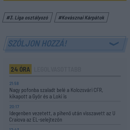
#3. Liga osztályozó
#Kovásznai Kárpátok
SZÓLJON HOZZÁ!
24 ÓRA
LEGOLVASOTTABB
21:58
Nagy pofonba szaladt belé a Kolozsvári CFR,
kikapott a Győr és a Loki is
20:17
Idegenben vezetett, a pihenő után visszavett az U
Craiova az EL-selejtezőn
17:43