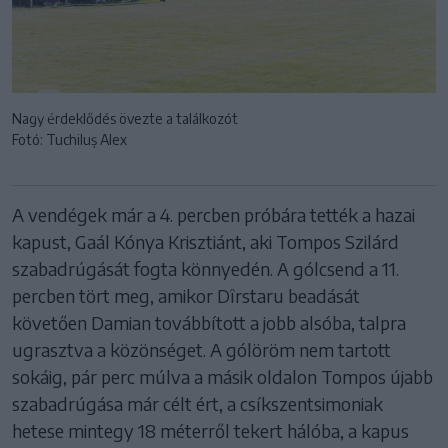
Nagy érdeklődés övezte a találkozót
Fotó: Tuchiluș Alex
A vendégek már a 4. percben próbára tették a hazai
kapust, Gaál Kónya Krisztiánt, aki Tompos Szilárd
szabadrúgását fogta könnyedén. A gólcsend a 11.
percben tört meg, amikor Dîrstaru beadását
követően Damian továbbított a jobb alsóba, talpra
ugrasztva a közönséget. A gólöröm nem tartott
sokáig, pár perc múlva a másik oldalon Tompos újabb
szabadrúgása már célt ért, a csíkszentsimoniak
hetese mintegy 18 méterről tekert hálóba, a kapus