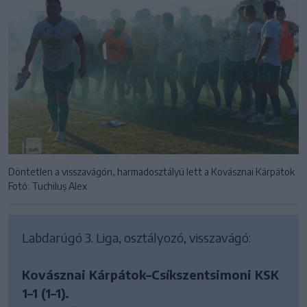
Döntetlen a visszavágón, harmadosztályú lett a Kovásznai Kárpátok
Fotó: Tuchiluș Alex
Labdarúgó 3. Liga, osztályozó, visszavágó:
Kovásznai Kárpátok–Csíkszentsimoni KSK
1–1 (1–1).