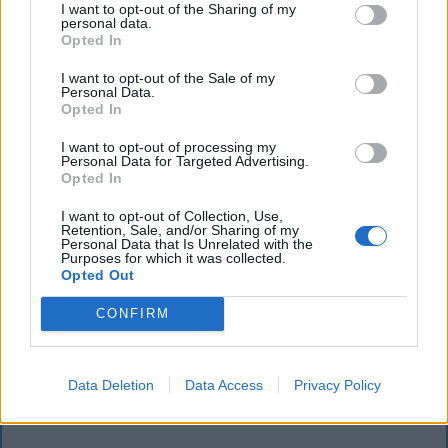
I want to opt-out of the Sharing of my
personal data.
Opted In
I want to opt-out of the Sale of my
Personal Data.
Opted In
SZÉKELYHON
I want to opt-out of processing my
Personal Data for Targeted Advertising.
Opted In
Életveszélyesen megfenyegették
Majkát, elmarad a sepsiszentgyörgyi
I want to opt-out of Collection, Use,
Retention, Sale, and/or Sharing of my
Personal Data that Is Unrelated with the
koncertje
Purposes for which it was collected.
Opted Out
Életveszélyes fenyegetést kapott Majka, ezért
elmarad a sepsiszentgyörgyi koncertje. Az előadó
CONFIRM
közösségi oldalán azt írta, ismeretlenek azt is
tudják, hol szállnának meg, kik biztosítanák a
rendezvényt és milyen útvonalon közlekednének
Data Deletion
Data Access
Privacy Policy
Erdélyben.