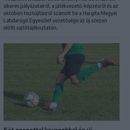
sikeres pályázatairól, a játékvezető-képzésről és az
októberi tisztújításról számolt be a Hargita Megyei
Labdarúgó Egyesület vezetősége az új szezon
előtti sajtótájékoztatón.
Két csapattal kevesebbel és új