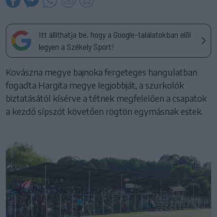
Itt állíthatja be, hogy a Google-találatokban elöl
legyen a Székely Sport!
Kovászna megye bajnoka fergeteges hangulatban
fogadta Hargita megye legjobbját, a szurkolók
biztatásától kísérve a tétnek megfelelően a csapatok
a kezdő sípszót követően rögtön egymásnak estek.