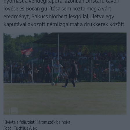
nyomást a vendégkapura, azonban Dîrstaru távoli
lövése és Bocan gurítása sem hozta meg a várt
eredményt, Pakucs Norbert lesgóllal, illetve egy
kapufával okozott némi izgalmat a drukkerek között.
Kivívta a feljutást Háromszék bajnoka
Fotó: Tuchiluș Alex