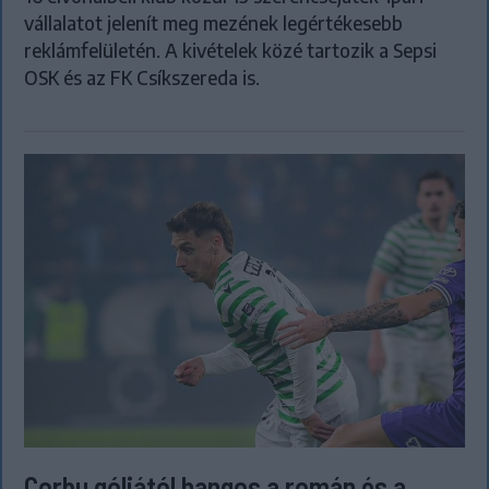
vállalatot jelenít meg mezének legértékesebb
reklámfelületén. A kivételek közé tartozik a Sepsi
OSK és az FK Csíkszereda is.
Corbu góljától hangos a román és a