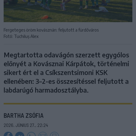
Fergeteges öröm kovásznán: feljutott a fürdőváros
Fotó: Tuchiluș Alex
Megtartotta odavágón szerzett egygólos
előnyét a Kovásznai Kárpátok, történelmi
sikert ért el a Csíkszentsimoni KSK
ellenében: 3–2-es összesítéssel feljutott a
labdarúgó harmadosztályba.
BARTHA ZSÓFIA
2026. JÚNIUS 27., 22:24