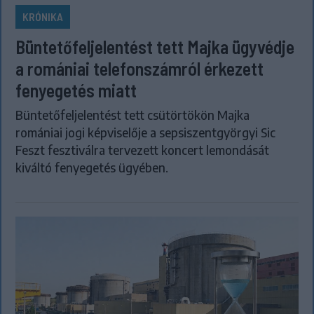
KRÓNIKA
Büntetőfeljelentést tett Majka ügyvédje
a romániai telefonszámról érkezett
fenyegetés miatt
Büntetőfeljelentést tett csütörtökön Majka
romániai jogi képviselője a sepsiszentgyörgyi Sic
Feszt fesztiválra tervezett koncert lemondását
kiváltó fenyegetés ügyében.