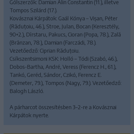
Gólszerzők: Damian Alin Constantin (11.), illetve
Tompos Szilárd (17.).
Kovásznai Kárpátok: Gaál Kónya – Vișan, Péter
(Răduțoiu, 46.), Stroe, Julan, Bocan (Keresztély,
90+2.), Dîrstaru, Pakucs, Cioran (Popa, 78.), Zală
(Brânzan, 78.), Damian (Farczádi, 78.).
Vezetőedző: Ciprian Răduțoiu.
Csíkszentsimoni KSK: Holló – Tódi (Szabó, 46.),
Dobos-Bartha, André, Veress (Ferencz H., 61.),
Tankó, Geréd, Sándor, Czikó, Ferencz E.
(Demeter, 79.), Tompos (Nagy, 79.). Vezetőedző:
Balogh László.
A párharcot összesítésben 3–2-re a Kovásznai
Kárpátok nyerte.