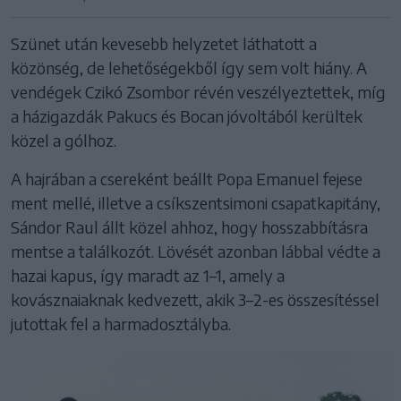
Szünet után kevesebb helyzetet láthatott a
közönség, de lehetőségekből így sem volt hiány. A
vendégek Czikó Zsombor révén veszélyeztettek, míg
a házigazdák Pakucs és Bocan jóvoltából kerültek
közel a gólhoz.
A hajrában a csereként beállt Popa Emanuel fejese
ment mellé, illetve a csíkszentsimoni csapatkapitány,
Sándor Raul állt közel ahhoz, hogy hosszabbításra
mentse a találkozót. Lövését azonban lábbal védte a
hazai kapus, így maradt az 1–1, amely a
kovásznaiaknak kedvezett, akik 3–2-es összesítéssel
jutottak fel a harmadosztályba.