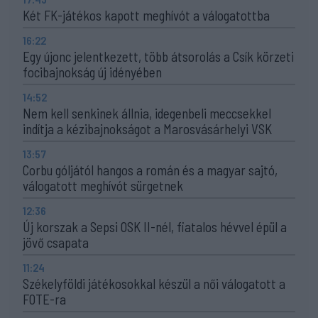
Két FK-játékos kapott meghívót a válogatottba
16:22
Egy újonc jelentkezett, több átsorolás a Csík körzeti
focibajnokság új idényében
14:52
Nem kell senkinek állnia, idegenbeli meccsekkel
indítja a kézibajnokságot a Marosvásárhelyi VSK
13:57
Corbu góljától hangos a román és a magyar sajtó,
válogatott meghívót sürgetnek
12:36
Új korszak a Sepsi OSK II-nél, fiatalos hévvel épül a
jövő csapata
11:24
Székelyföldi játékosokkal készül a női válogatott a
FOTE-ra