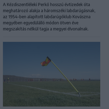
A Kézdiszentléleki Perkő hosszú évtizedek óta
meghatározó alakja a háromszéki labdarúgásnak,
az 1954-ben alapított labdarúgóklub Kovászna
megyében egyedülálló módon ötven éve
megszakítás nélkül tagja a megyei élvonalnak.