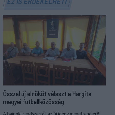
EZ IS ÉRDEKELHETI
Ősszel új elnököt választ a Hargita
megyei futballközösség
A bajnoki rendszerről, az új idény menetrendjéről,