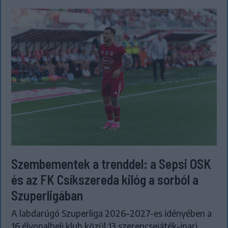
Szembementek a trenddel: a Sepsi OSK
és az FK Csíkszereda kilóg a sorból a
Szuperligában
A labdarúgó Szuperliga 2026–2027-es idényében a
16 élvonalbeli klub közül 13 szerencsejáték-ipari