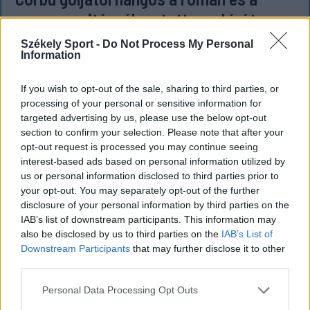
magyar sajtó, válogatott meghívót
sürgetnek
Székely Sport -
Do Not Process My Personal
Information
Győztes gólt szerzett, a mérkőzés legjobbjának
választották, teljesítményével pedig a román
If you wish to opt-out of the sale, sharing to third parties, or
sportsajtó figyelmét is felkeltette Marius Corbu.
processing of your personal or sensitive information for
Több szaklap szerint a Székelyföld Labdarúgó
targeted advertising by us, please use the below opt-out
section to confirm your selection. Please note that after your
Akadémia neveltje már megérdemelné a román
opt-out request is processed you may continue seeing
válogatott meghívóját.
interest-based ads based on personal information utilized by
us or personal information disclosed to third parties prior to
your opt-out. You may separately opt-out of the further
disclosure of your personal information by third parties on the
IAB’s list of downstream participants. This information may
also be disclosed by us to third parties on the
IAB’s List of
Downstream Participants
that may further disclose it to other
third parties.
Personal Data Processing Opt Outs