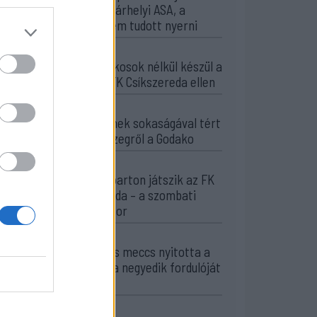
Marosvásárhelyi ASA, a
Steaua sem tudott nyerni
10:41
Kulcsjátékosok nélkül készül a
Farul az FK Csíkszereda ellen
10:24
Aranyérmek sokaságával tért
haza Kőszegről a Godako
09:46
A tengerparton játszik az FK
Csíkszereda – a szombati
sportműsor
23:18
Látványos meccs nyitotta a
Szuperliga negyedik fordulóját
(videóval)
16:43