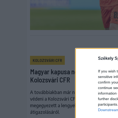
Székely S
KOLOZSVÁRI CFR
Magyar kapusa nélkül maradt a
If you wish 
sensitive in
Kolozsvári CFR
confirm you
continue se
A továbbiakban már nem Hindrich Ottó fog
information 
védeni a Kolozsvári CFR kapuját, miután a 
further disc
participants
megegyezett a lengyel Legia Varsóval az
Downstream 
átigazolásáról.