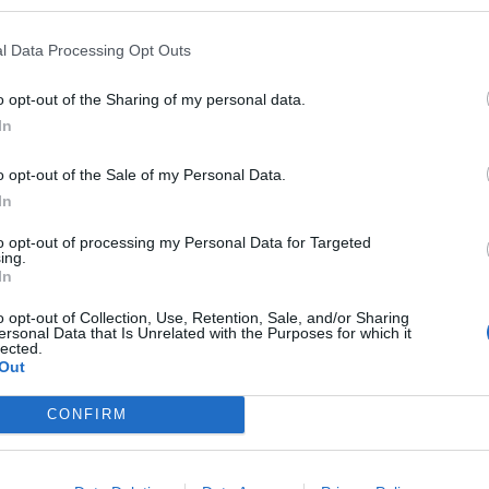
l Data Processing Opt Outs
o opt-out of the Sharing of my personal data.
In
élen
o opt-out of the Sale of my Personal Data.
In
ó-
to opt-out of processing my Personal Data for Targeted
21-es
ing.
ott
In
ó és
o opt-out of Collection, Use, Retention, Sale, and/or Sharing
ági
ersonal Data that Is Unrelated with the Purposes for which it
lected.
Out
CONFIRM
Korábbi cikkek betöltése