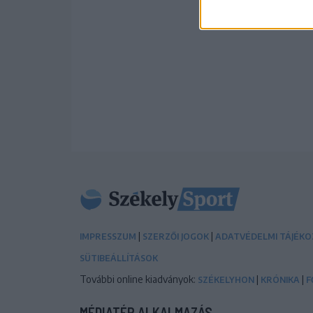
|
|
IMPRESSZUM
SZERZŐI JOGOK
ADATVÉDELMI TÁJÉK
SÜTIBEÁLLÍTÁSOK
További online kiadványok:
|
|
SZÉKELYHON
KRÓNIKA
F
MÉDIATÉR ALKALMAZÁS