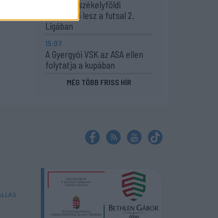
Egyetlen székelyföldi
résztvevő lesz a futsal 2.
Ligában
15:07
A Gyergyói VSK az ASA ellen
folytatja a kupában
MÉG TÖBB FRISS HÍR
ÁLLÁS