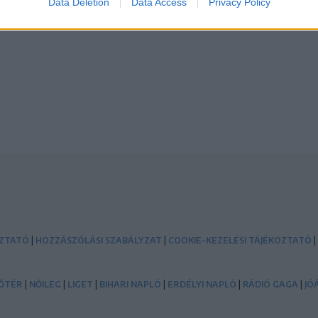
Data Deletion
Data Access
Privacy Policy
|
|
|
OZTATÓ
HOZZÁSZÓLÁSI SZABÁLYZAT
COOKIE-KEZELÉSI TÁJÉKOZTATÓ
|
|
|
|
|
|
ŐTÉR
NŐILEG
LIGET
BIHARI NAPLÓ
ERDÉLYI NAPLÓ
RÁDIÓ GAGA
JÓ