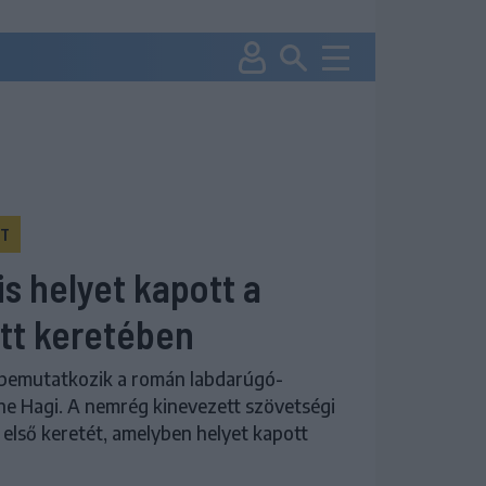
TT
is helyet kapott a
tt keretében
 bemutatkozik a román labdarúgó-
he Hagi. A nemrég kinevezett szövetségi
 első keretét, amelyben helyet kapott