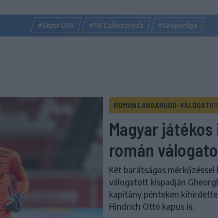
#Sepsi OSK
#FK Csíkszereda
#Szuperliga
ROMÁN LABDARÚGÓ-VÁLOGATO
Magyar játékos 
román válogato
Két barátságos mérkőzéssel
válogatott kispadján Gheorg
kapitány pénteken kihirdette
Hindrich Ottó kapus is.