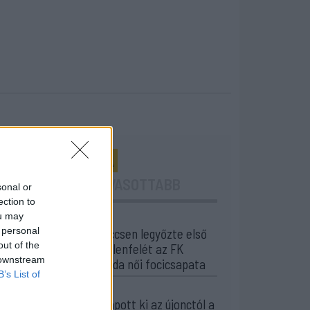
24 ÓRA
LEGOLVASOTTABB
sonal or
ection to
ou may
14:55
 personal
Tesztmeccsen legyőzte első
out of the
bajnoki ellenfelét az FK
 downstream
Csíkszereda női focicsapata
B’s List of
13:16
Otthon kapott ki az újonctól a