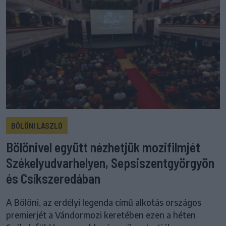
BÖLÖNI LÁSZLÓ
Bölönivel együtt nézhetjük mozifilmjét
Székelyudvarhelyen, Sepsiszentgyörgyön
és Csíkszeredában
A Bölöni, az erdélyi legenda című alkotás országos
premierjét a Vándormozi keretében ezen a héten