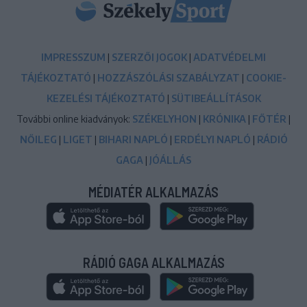
IMPRESSZUM
|
SZERZŐI JOGOK
|
ADATVÉDELMI
TÁJÉKOZTATÓ
|
HOZZÁSZÓLÁSI SZABÁLYZAT
|
COOKIE-
KEZELÉSI TÁJÉKOZTATÓ
|
SÜTIBEÁLLÍTÁSOK
További online kiadványok:
SZÉKELYHON
|
KRÓNIKA
|
FŐTÉR
|
NŐILEG
|
LIGET
|
BIHARI NAPLÓ
|
ERDÉLYI NAPLÓ
|
RÁDIÓ
GAGA
|
JÓÁLLÁS
MÉDIATÉR ALKALMAZÁS
RÁDIÓ GAGA ALKALMAZÁS