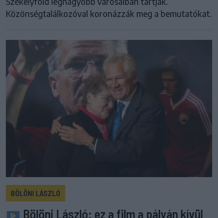
Székelyföld legnagyobb városaiban tartják.
Közönségtalálkozóval koronázzák meg a bemutatókat.
BÖLÖNI LÁSZLÓ
Bölöni László: ez a film a pályán kívül