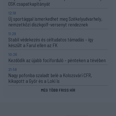
OSK csapatkapitányát
12:18
Új sportággal ismerkedhet meg Székelyudvarhely,
nemzetközi diszkgolf-versenyt rendeznek
11:29
Stabil védekezés és céltudatos támadás – így
készült a Farul ellen az FK
10:36
Kezdődik az újabb fociforduló – pénteken a tévében
21:58
Nagy pofonba szaladt belé a Kolozsvári CFR,
kikapott a Győr és a Loki is
MÉG TÖBB FRISS HÍR