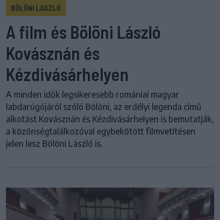
BÖLÖNI LÁSZLÓ
A film és Bölöni László
Kovásznán és
Kézdivásárhelyen
A minden idők legsikeresebb romániai magyar
labdarúgójáról szóló Bölöni, az erdélyi legenda című
alkotást Kovásznán és Kézdivásárhelyen is bemutatják,
a közönségtalálkozóval egybekötött filmvetítésen
jelen lesz Bölöni László is.