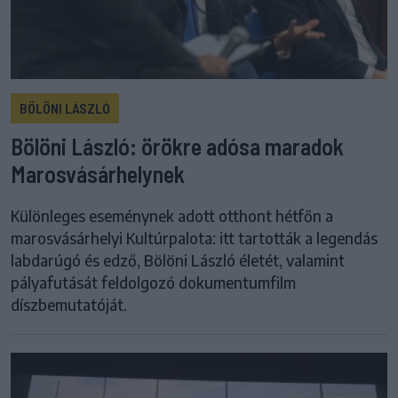
BÖLÖNI LÁSZLÓ
Bölöni László: örökre adósa maradok
Marosvásárhelynek
Különleges eseménynek adott otthont hétfőn a
marosvásárhelyi Kultúrpalota: itt tartották a legendás
labdarúgó és edző, Bölöni László életét, valamint
pályafutását feldolgozó dokumentumfilm
díszbemutatóját.