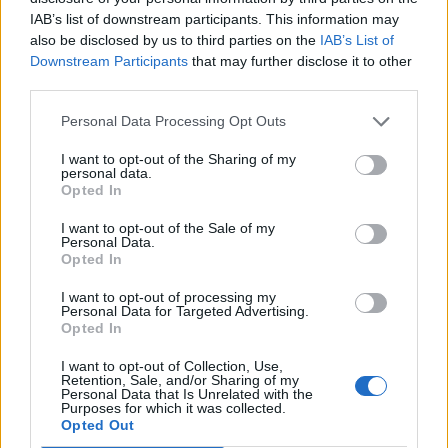
Marosvásárhelyen tartják, amikor háromszor is
IAB’s list of downstream participants. This information may
levetítik a produkciót.
also be disclosed by us to third parties on the
IAB’s List of
Downstream Participants
that may further disclose it to other
third parties.
Personal Data Processing Opt Outs
I want to opt-out of the Sharing of my
personal data.
Opted In
I want to opt-out of the Sale of my
Personal Data.
Opted In
I want to opt-out of processing my
Personal Data for Targeted Advertising.
Opted In
I want to opt-out of Collection, Use,
Retention, Sale, and/or Sharing of my
Personal Data that Is Unrelated with the
BÖLÖNI LÁSZLÓ
Purposes for which it was collected.
Opted Out
Könnyek és vastaps – bemutatták a