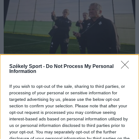
Székely Sport -
Do Not Process My Personal
Information
BÖLÖNI LÁSZLÓ
If you wish to opt-out of the sale, sharing to third parties, or
processing of your personal or sensitive information for
Tripla bemutatóval érkezik
targeted advertising by us, please use the below opt-out
Marosvásárhelyre a Bölöni-film
section to confirm your selection. Please note that after your
opt-out request is processed you may continue seeing
Két hét múlva a széleskörű közönség is megtekintheti
interest-based ads based on personal information utilized by
us or personal information disclosed to third parties prior to
a Bölöni – az erdélyi legenda című alkotást. A régóta
your opt-out. You may separately opt-out of the further
várt film mozipremierjét október 20-án
disclosure of your personal information by third parties on the