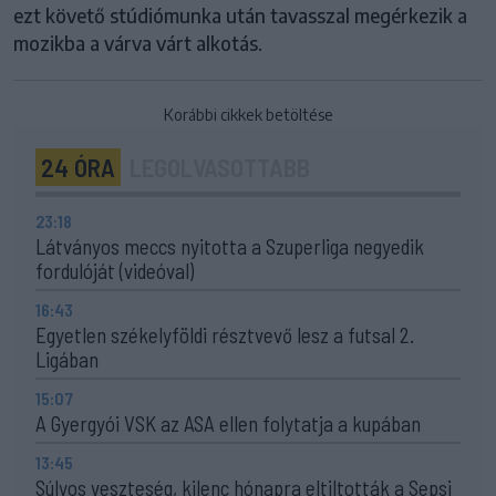
ezt követő stúdiómunka után tavasszal megérkezik a
mozikba a várva várt alkotás.
Korábbi cikkek betöltése
24 ÓRA
LEGOLVASOTTABB
23:18
Látványos meccs nyitotta a Szuperliga negyedik
fordulóját (videóval)
16:43
Egyetlen székelyföldi résztvevő lesz a futsal 2.
Ligában
15:07
A Gyergyói VSK az ASA ellen folytatja a kupában
13:45
Súlyos veszteség, kilenc hónapra eltiltották a Sepsi