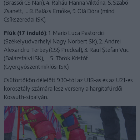
(Brassói CS Nan), 4. Rahău Hanna Viktória, 5. Szabó
Zsanett, … 8. Balázs Emőke, 9. Olá Dóra (mind
Csíkszeredai ISK).
Fiúk (17 induló)
: 1. Mario Luca Pastorcici
(Székelyudvarhelyi Nagy Norbert Sk), 2. Andrei
Alexandru Terbeș (CSȘ Predeal), 3. Raul Ștefan Vuc
(Balázsfalvi ISK), … 5. Török Kristóf
(Gyergyószentmiklósi ISK).
Csütörtökön délelőtt 9.30-tól az U18-as és az U21-es
korosztály számára lesz verseny a hargitafürdői
Kossuth-sípályán.