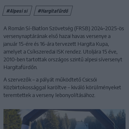
#Alpesi sí
#Hargitafürdő
A Román Sí-Biatlon Szövetség (FRSB) 2024–2025-ös
versenynaptárának első hazai havas versenye a
január 15-ére és 16-ára tervezett Hargita Kupa,
amelyet a Csíkszeredai ISK rendez. Utoljára 15 éve,
2010-ben tartottak országos szintű alpesi síversenyt
Hargitafürdőn.
A szervezők – a pályát működtető Csicsói
Közbirtokossággal karöltve – kiváló körülményeket
teremtettek a verseny lebonyolításához.