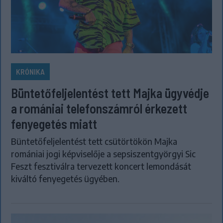
KRÓNIKA
Büntetőfeljelentést tett Majka ügyvédje
a romániai telefonszámról érkezett
fenyegetés miatt
Büntetőfeljelentést tett csütörtökön Majka
romániai jogi képviselője a sepsiszentgyörgyi Sic
Feszt fesztiválra tervezett koncert lemondását
kiváltó fenyegetés ügyében.