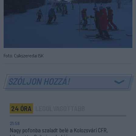
Fotó: Csíkszeredai ISK
SZÓLJON HOZZÁ!
24 ÓRA
LEGOLVASOTTABB
21:58
Nagy pofonba szaladt belé a Kolozsvári CFR,