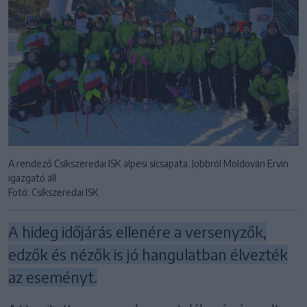
A rendező Csíkszeredai ISK alpesi sícsapata. Jobbról Moldován Ervin
igazgató áll
Fotó: Csíkszeredai ISK
A hideg időjárás ellenére a versenyzők,
edzők és nézők is jó hangulatban élvezték
az eseményt.