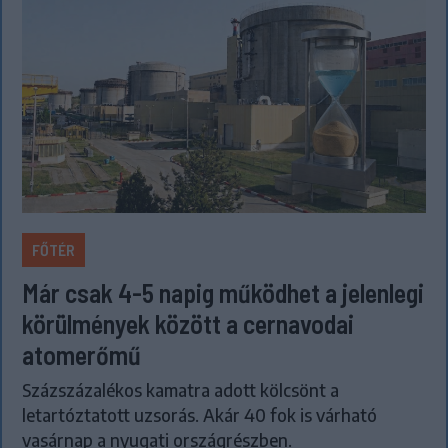
FŐTÉR
Már csak 4-5 napig működhet a jelenlegi
körülmények között a cernavodai
atomerőmű
Százszázalékos kamatra adott kölcsönt a
letartóztatott uzsorás. Akár 40 fok is várható
vasárnap a nyugati országrészben.