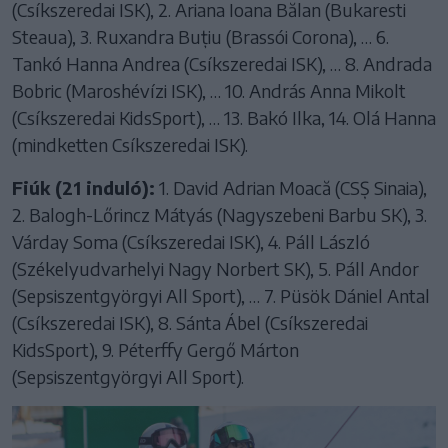
(Csíkszeredai ISK), 2. Ariana Ioana Bălan (Bukaresti
Steaua), 3. Ruxandra Buțiu (Brassói Corona), … 6.
Tankó Hanna Andrea (Csíkszeredai ISK), … 8. Andrada
Bobric (Maroshévízi ISK), … 10. András Anna Mikolt
(Csíkszeredai KidsSport), … 13. Bakó Ilka, 14. Olá Hanna
(mindketten Csíkszeredai ISK).
Fiúk (21 induló):
1. David Adrian Moacă (CSȘ Sinaia),
2. Balogh-Lőrincz Mátyás (Nagyszebeni Barbu SK), 3.
Várday Soma (Csíkszeredai ISK), 4. Páll László
(Székelyudvarhelyi Nagy Norbert SK), 5. Páll Andor
(Sepsiszentgyörgyi All Sport), … 7. Püsök Dániel Antal
(Csíkszeredai ISK), 8. Sánta Ábel (Csíkszeredai
KidsSport), 9. Péterffy Gergő Márton
(Sepsiszentgyörgyi All Sport).