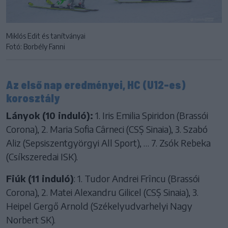
Miklós Edit és tanítványai
Fotó: Borbély Fanni
Az első nap eredményei, HC (U12-es)
korosztály
Lányok (10 induló):
1. Iris Emilia Spiridon (Brassói
Corona), 2. Maria Sofia Cârneci (CSȘ Sinaia), 3. Szabó
Aliz (Sepsiszentgyörgyi All Sport), … 7. Zsók Rebeka
(Csíkszeredai ISK).
Fiúk (11 induló)
: 1. Tudor Andrei Frîncu (Brassói
Corona), 2. Matei Alexandru Gilicel (CSȘ Sinaia), 3.
Heipel Gergő Arnold (Székelyudvarhelyi Nagy
Norbert SK).