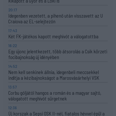
kikapott a Győr és a Loki is
20:17
Idegenben vezetett, a pihenő után visszavett az U
Craiova az EL-selejtezőn
17:43
Két FK-játékos kapott meghívót a válogatottba
16:22
Egy újonc jelentkezett, több átsorolás a Csík körzeti
focibajnokság új idényében
14:52
Nem kell senkinek állnia, idegenbeli meccsekkel
indítja a kézibajnokságot a Marosvásárhelyi VSK
13:57
Corbu góljától hangos a román és a magyar sajtó,
válogatott meghívót sürgetnek
12:36
Új korszak a Sepsi OSK II-nél, fiatalos hévvel épül a