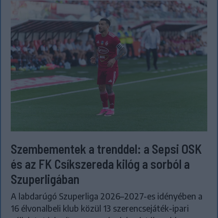
Szembementek a trenddel: a Sepsi OSK
és az FK Csíkszereda kilóg a sorból a
Szuperligában
A labdarúgó Szuperliga 2026–2027-es idényében a
16 élvonalbeli klub közül 13 szerencsejáték-ipari