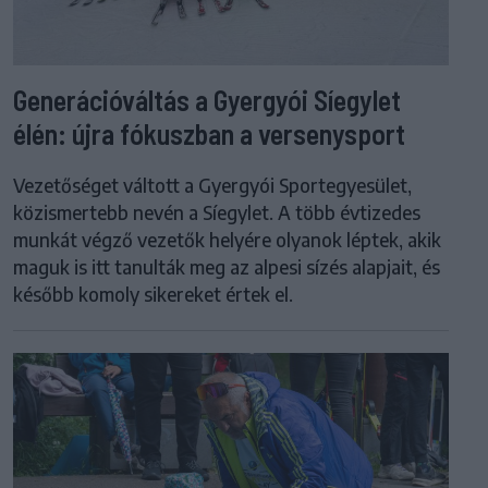
Generációváltás a Gyergyói Síegylet
élén: újra fókuszban a versenysport
Vezetőséget váltott a Gyergyói Sportegyesület,
közismertebb nevén a Síegylet. A több évtizedes
munkát végző vezetők helyére olyanok léptek, akik
maguk is itt tanulták meg az alpesi sízés alapjait, és
később komoly sikereket értek el.