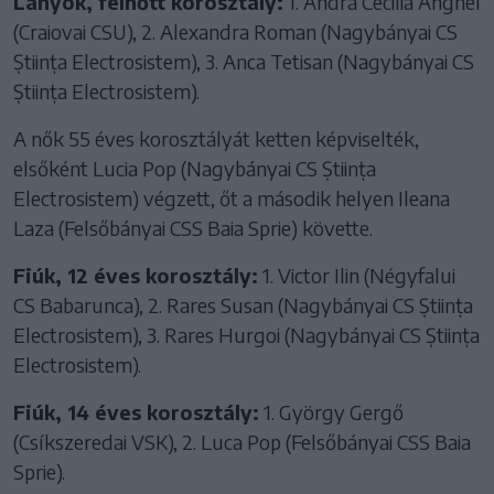
Lányok, felnőtt korosztály:
1. Andra Cecilia Anghel
(Craiovai CSU), 2. Alexandra Roman (Nagybányai CS
Știința Electrosistem), 3. Anca Tetisan (Nagybányai CS
Știința Electrosistem).
A nők 55 éves korosztályát ketten képviselték,
elsőként Lucia Pop (Nagybányai CS Știința
Electrosistem) végzett, őt a második helyen Ileana
Laza (Felsőbányai CSS Baia Sprie) követte.
Fiúk, 12 éves korosztály:
1. Victor Ilin (Négyfalui
CS Babarunca), 2. Rares Susan (Nagybányai CS Știința
Electrosistem), 3. Rares Hurgoi (Nagybányai CS Știința
Electrosistem).
Fiúk, 14 éves korosztály:
1. György Gergő
(Csíkszeredai VSK), 2. Luca Pop (Felsőbányai CSS Baia
Sprie).