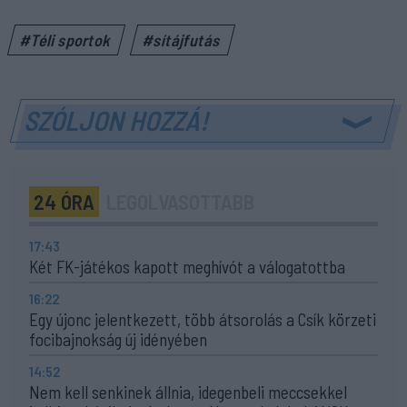
#Téli sportok
#sítájfutás
SZÓLJON HOZZÁ!
24 ÓRA
LEGOLVASOTTABB
17:43
Két FK-játékos kapott meghívót a válogatottba
16:22
Egy újonc jelentkezett, több átsorolás a Csík körzeti
focibajnokság új idényében
14:52
Nem kell senkinek állnia, idegenbeli meccsekkel