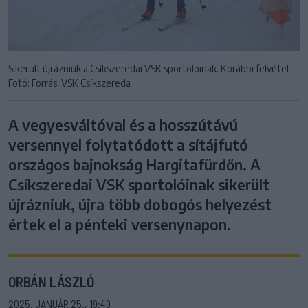
Sikerült újrázniuk a Csíkszeredai VSK sportolóinak. Korábbi felvétel
Fotó: Forrás: VSK Csíkszereda
A vegyesváltóval és a hosszútávú
versennyel folytatódott a sítájfutó
országos bajnokság Hargitafürdőn. A
Csíkszeredai VSK sportolóinak sikerült
újrázniuk, újra több dobogós helyezést
értek el a pénteki versenynapon.
ORBÁN LÁSZLÓ
2025. JANUÁR 25., 19:49