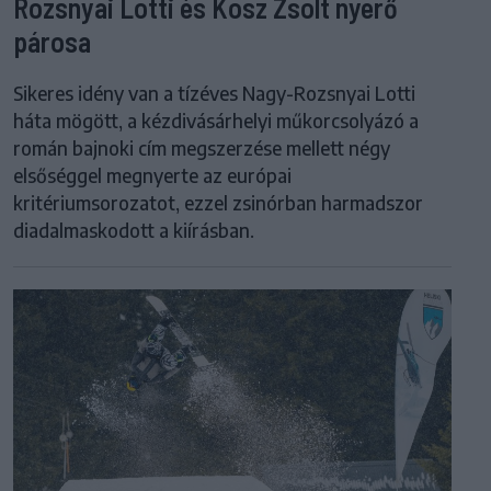
Rozsnyai Lotti és Kosz Zsolt nyerő
párosa
Sikeres idény van a tízéves Nagy-Rozsnyai Lotti
háta mögött, a kézdivásárhelyi műkorcsolyázó a
román bajnoki cím megszerzése mellett négy
elsőséggel megnyerte az európai
kritériumsorozatot, ezzel zsinórban harmadszor
diadalmaskodott a kiírásban.