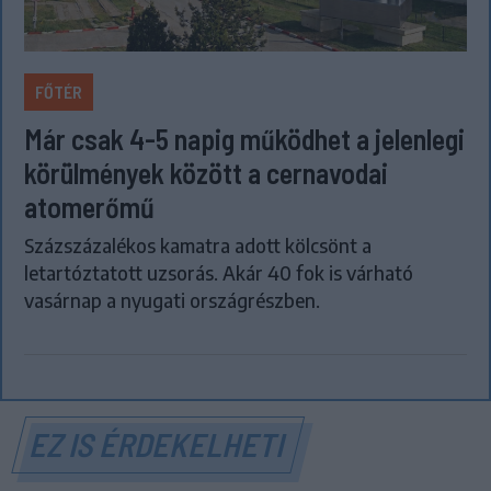
FŐTÉR
Már csak 4-5 napig működhet a jelenlegi
körülmények között a cernavodai
atomerőmű
Százszázalékos kamatra adott kölcsönt a
letartóztatott uzsorás. Akár 40 fok is várható
vasárnap a nyugati országrészben.
EZ IS ÉRDEKELHETI