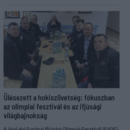
Ülésezett a hokiszövetség: fókuszban
az olimpiai fesztivál és az ifjúsági
világbajnokság
A jövő évi Európai Ifjúsági Olimpiai Fesztivál (EYOF)