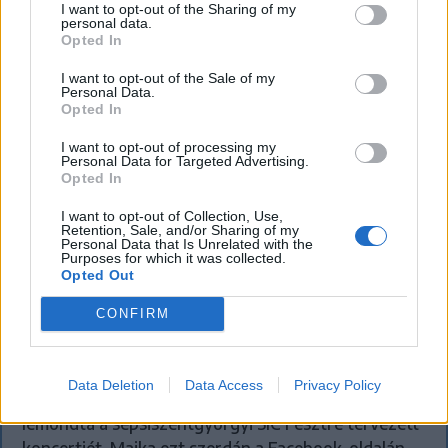
I want to opt-out of the Sharing of my
personal data.
Opted In
I want to opt-out of the Sale of my
Personal Data.
Opted In
I want to opt-out of processing my
Personal Data for Targeted Advertising.
Opted In
I want to opt-out of Collection, Use,
Retention, Sale, and/or Sharing of my
Personal Data that Is Unrelated with the
Purposes for which it was collected.
Opted Out
KRÓNIKA
CONFIRM
Majka életveszélyes fenyegetés miatt
lemondta erdélyi koncertjét
Data Deletion
Data Access
Privacy Policy
Majka életveszélyes fenyegetést kapott, és emiatt
lemondta a sepsiszentgyörgyi SIC Fesztre tervezett
koncertjét. Majka ezt szerdán a Facebook-oldalán