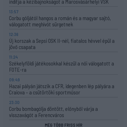
indítja a kézibajnokságot a Marosvásárhelyi VSK
13:57
Corbu góljától hangos a román és a magyar sajtó,
válogatott meghívót sürgetnek
12:36
Új korszak a Sepsi OSK II-nél, fiatalos hévvel épül a
jövő csapata
11:24
Székelyföldi játékosokkal készül a női válogatott a
FOTE-ra
09:49
Hazai pályán játszik a CFR, idegenben lép pályára a
Craiova – a csütörtöki sportműsor
23:30
Corbu bombagólja döntött, előnyből várja a
visszavágót a Ferencváros
MÉG TÖBB FRISS HÍR