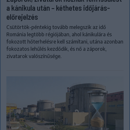
a kánikula után – kéthetes időjárás-
előrejelzés
Csütörtök-péntekig tovább melegszik az idő
Románia legtöbb régiójában, ahol kánikulára és
fokozott hőterhelésre kell számítani, utána azonban
fokozatos lehűlés kezdődik, és nő a záporok,
zivatarok valószínűsége.