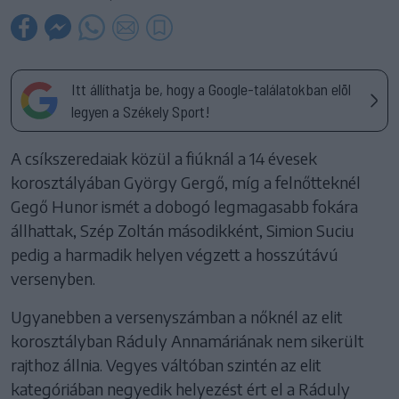
Itt állíthatja be, hogy a Google-találatokban elöl
legyen a Székely Sport!
A csíkszeredaiak közül a fiúknál a 14 évesek
korosztályában György Gergő, míg a felnőtteknél
Gegő Hunor ismét a dobogó legmagasabb fokára
állhattak, Szép Zoltán másodikként, Simion Suciu
pedig a harmadik helyen végzett a hosszútávú
versenyben.
Ugyanebben a versenyszámban a nőknél az elit
korosztályban Ráduly Annamáriának nem sikerült
rajthoz állnia. Vegyes váltóban szintén az elit
kategóriában negyedik helyezést ért el a Ráduly