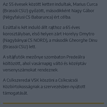
Az 55 évesek között ketten indultak, Marius Curca
(Brassói CSU) győzött, másodikként Nagy Gábor
(Négyfalusi CS Babarunca) ért célba.
Ezúttal is két induló állt rajthoz a 65 éves
korosztályban, első helyen zárt Horelyy Dmytro
(Nagybányai CS NORD), a második Gheorghe Dinu
(Brassói CSU) lett.
A sítájfutók mezőnye szombaton Predeálra
költözött, ahol vasárnapig váltó és középtáv
versenyszámokat rendeznek.
A Csíkszeredai VSK köszöni a Csíkcsicsói
Közbírtokosságnak a szervezésben nyújtott
támogatását.