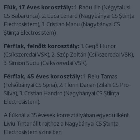
Fiúk, 17 éves korosztály:
1. Radu Ilin (Négyfalusi
CS Babarunca), 2. Luca Lenard (Nagybányai CS Știința
Electrosistem), 3. Cristian Manu (Nagybányai CS
Știința Electrosistem).
Férfiak, felnőtt korosztály:
1. Gegő Hunor
(Csíkszeredai VSK), 2. Szép Zoltán (Csíkszeredai VSK),
3. Simion Suciu (Csíkszeredai VSK).
Férfiak, 45 éves korosztály:
1. Relu Tamas
(Felsőbányai CS Spria), 2. Florin Darjan (Zilahi CS Pro-
Silva), 3. Cristian Handro (Nagybányai CS Știința
Electrosistem).
A fiúknál a 35 évesek korosztályában egyedüliként
Liviu Tintar állt rajthoz a Nagybányai CS Știința
Electrosistem színeiben.