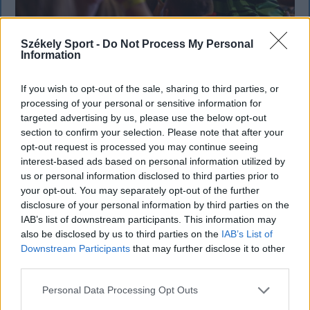
Székely Sport -
Do Not Process My Personal
SZÉKELYHON
Information
Életveszélyesen megfenyegették
If you wish to opt-out of the sale, sharing to third parties, or
Majkát, elmarad a sepsiszentgyörgyi
processing of your personal or sensitive information for
targeted advertising by us, please use the below opt-out
koncertje
section to confirm your selection. Please note that after your
opt-out request is processed you may continue seeing
Életveszélyes fenyegetést kapott Majka, ezért
interest-based ads based on personal information utilized by
elmarad a sepsiszentgyörgyi koncertje. Az előadó
us or personal information disclosed to third parties prior to
közösségi oldalán azt írta, ismeretlenek azt is
your opt-out. You may separately opt-out of the further
tudják, hol szállnának meg, kik biztosítanák a
disclosure of your personal information by third parties on the
rendezvényt és milyen útvonalon közlekednének
IAB’s list of downstream participants. This information may
Erdélyben.
also be disclosed by us to third parties on the
IAB’s List of
Downstream Participants
that may further disclose it to other
third parties.
Personal Data Processing Opt Outs
`