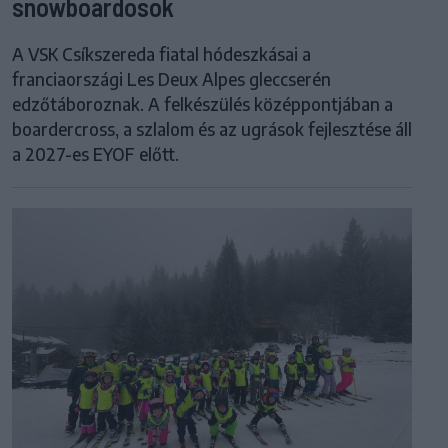
snowboardosok
A VSK Csíkszereda fiatal hódeszkásai a
franciaországi Les Deux Alpes gleccserén
edzőtáboroznak. A felkészülés középpontjában a
boardercross, a szlalom és az ugrások fejlesztése áll
a 2027-es EYOF előtt.