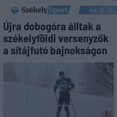
Újra dobogóra álltak a
székelyföldi versenyzők
a sítájfutó bajnokságon