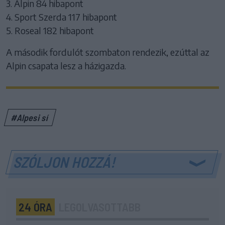
3. Alpin 84 hibapont
4. Sport Szerda 117 hibapont
5. Roseal 182 hibapont
A második fordulót szombaton rendezik, ezúttal az
Alpin csapata lesz a házigazda.
#Alpesi sí
SZÓLJON HOZZÁ!
24 ÓRA
LEGOLVASOTTABB