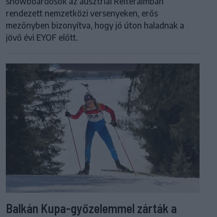
snowboardosok az ausztriai Reiteralmban
rendezett nemzetközi versenyeken, erős
mezőnyben bizonyítva, hogy jó úton haladnak a
jövő évi EYOF előtt.
Balkán Kupa-győzelemmel zárták a