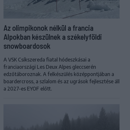
Az olimpikonok nélkül a francia
Alpokban készülnek a székelyföldi
snowboardosok
A VSK Csíkszereda fiatal hódeszkásai a
franciaországi Les Deux Alpes gleccserén
edzőtáboroznak. A felkészülés középpontjában a
boardercross, a szlalom és az ugrások fejlesztése áll
a 2027-es EYOF előtt.