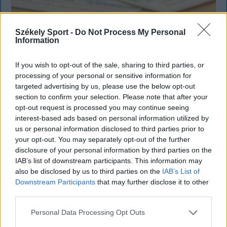
Székely Sport -
Do Not Process My Personal
Information
KRÓNIKA
If you wish to opt-out of the sale, sharing to third parties, or
Meddig használható még a régi
processing of your personal or sensitive information for
targeted advertising by us, please use the below opt-out
személyi?
section to confirm your selection. Please note that after your
opt-out request is processed you may continue seeing
Sok román állampolgár még mindig az 1997-es
interest-based ads based on personal information utilized by
mintára kiállított személyi igazolványt használja,
us or personal information disclosed to third parties prior to
azonban ezt fokozatosan kivonják a forgalomból,
your opt-out. You may separately opt-out of the further
amint az új elektronikus és egyszerű személyi
disclosure of your personal information by third parties on the
igazolványok országszerte elérhetővé válnak.
IAB’s list of downstream participants. This information may
also be disclosed by us to third parties on the
IAB’s List of
Downstream Participants
that may further disclose it to other
third parties.
Personal Data Processing Opt Outs