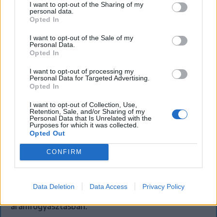
I want to opt-out of the Sharing of my
personal data.
Opted In
I want to opt-out of the Sale of my
Personal Data.
Opted In
I want to opt-out of processing my
Personal Data for Targeted Advertising.
Opted In
FŐTÉR
I want to opt-out of Collection, Use,
Retention, Sale, and/or Sharing of my
Personal Data that Is Unrelated with the
A Román Rendőrség azt üzeni,
Purposes for which it was collected.
Opted Out
semmiképpen ne higgyenek a Román
Rendőrségnek – hírmix
CONFIRM
További híreink: sziklát akart a Dunába robbantani a
hadsereg, egyelőre sikertelenül, az illetékes szerint
Data Deletion
Data Access
Privacy Policy
pedig semmiféle korlátozás nem lesz a lakossági
áramfogyasztásban.