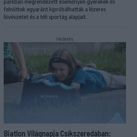
parkban megrendezett eseményen gyerekek és
felnőttek egyaránt kipróbálhatták a lézeres
lövészetet és a téli sportág alapjait.
Hirdetés
Biatlon Világnapja Csíkszeredában: