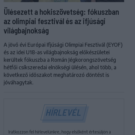
Ülésezett a hokiszövetség: fókuszban
az olimpiai fesztivál és az ifjúsági
világbajnokság
A jövő évi Európai Ifjúsági Olimpiai Fesztivál (EYOF)
és az idei U18-as világbajnokság előkészületei
kerültek fókuszba a Román Jégkorongszövetség
hétfői csíkszeredai elnökségi ülésén, ahol több, a
következő időszakot meghatározó döntést is
jóváhagytak.
HÍRLEVÉL
Iratkozzon fel hírlevelünkre, hogy elsőként értesüljön a