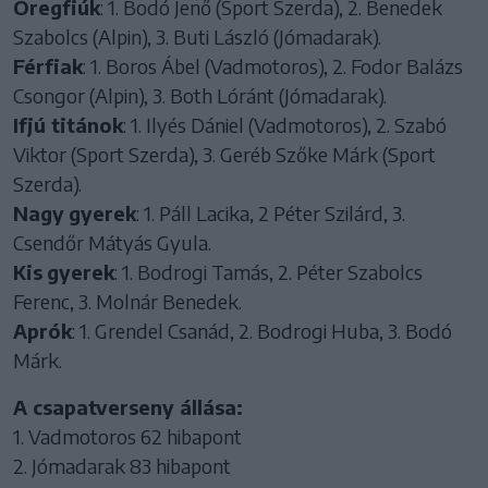
Öregfiúk
: 1. Bodó Jenő (Sport Szerda), 2. Benedek
Szabolcs (Alpin), 3. Buti László (Jómadarak).
Férfiak
: 1. Boros Ábel (Vadmotoros), 2. Fodor Balázs
Csongor (Alpin), 3. Both Lóránt (Jómadarak).
Ifjú titánok
: 1. Ilyés Dániel (Vadmotoros), 2. Szabó
Viktor (Sport Szerda), 3. Geréb Szőke Márk (Sport
Szerda).
Nagy
gyerek
: 1. Páll Lacika, 2 Péter Szilárd, 3.
Csendőr Mátyás Gyula.
Kis
gyerek
: 1. Bodrogi Tamás, 2. Péter Szabolcs
Ferenc, 3. Molnár Benedek.
Aprók
: 1. Grendel Csanád, 2. Bodrogi Huba, 3. Bodó
Márk.
A csapatverseny állása:
1. Vadmotoros 62 hibapont
2. Jómadarak 83 hibapont