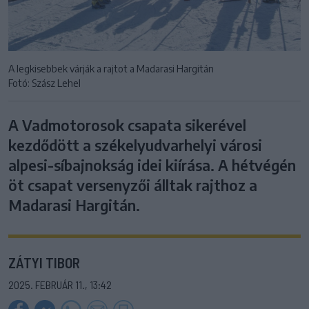
A legkisebbek várják a rajtot a Madarasi Hargitán
Fotó: Szász Lehel
A Vadmotorosok csapata sikerével
kezdődött a székelyudvarhelyi városi
alpesi-síbajnokság idei kiírása. A hétvégén
öt csapat versenyzői álltak rajthoz a
Madarasi Hargitán.
ZÁTYI TIBOR
2025. FEBRUÁR 11., 13:42