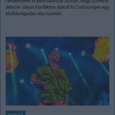
rendeleteket is kibocsátottak azután, hogy szombat
délután súlyos konfliktus alakult ki Csatószegen egy
elsőbbségadási vita nyomán.
`
KRÓNIKA