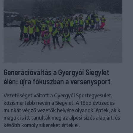
Generációváltás a Gyergyói Síegylet
élén: újra fókuszban a versenysport
Vezetőséget váltott a Gyergyói Sportegyesület,
közismertebb nevén a Síegylet. A több évtizedes
munkát végző vezetők helyére olyanok léptek, akik
maguk is itt tanulták meg az alpesi sízés alapjait, és
később komoly sikereket értek el.