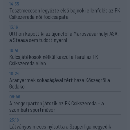
14:55
Tesztmeccsen legyőzte első bajnoki ellenfelét az FK
Csíkszereda női focicsapata
13:16
Otthon kapott ki az újonctól a Marosvásárhelyi ASA,
a Steaua sem tudott nyerni
10:41
Kulcsjátékosok nélkül készül a Farul az FK
Csíkszereda ellen
10:24
Aranyérmek sokaságával tért haza Kőszegről a
Godako
09:46
A tengerparton játszik az FK Csíkszereda – a
szombati sportműsor
23:18
Látványos meccs nyitotta a Szuperliga negyedik