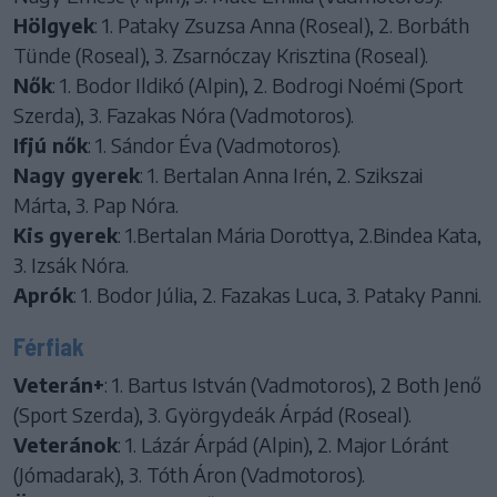
Hölgyek
: 1. Pataky Zsuzsa Anna (Roseal), 2. Borbáth
Tünde (Roseal), 3. Zsarnóczay Krisztina (Roseal).
Nők
: 1. Bodor Ildikó (Alpin), 2. Bodrogi Noémi (Sport
Szerda), 3. Fazakas Nóra (Vadmotoros).
Ifjú nők
: 1. Sándor Éva (Vadmotoros).
Nagy gyerek
: 1. Bertalan Anna Irén, 2. Szikszai
Márta, 3. Pap Nóra.
Kis gyerek
: 1.Bertalan Mária Dorottya, 2.Bindea Kata,
3. Izsák Nóra.
Aprók
: 1. Bodor Júlia, 2. Fazakas Luca, 3. Pataky Panni.
Férfiak
Veterán+
: 1. Bartus István (Vadmotoros), 2 Both Jenő
(Sport Szerda), 3. Györgydeák Árpád (Roseal).
Veteránok
: 1. Lázár Árpád (Alpin), 2. Major Lóránt
(Jómadarak), 3. Tóth Áron (Vadmotoros).