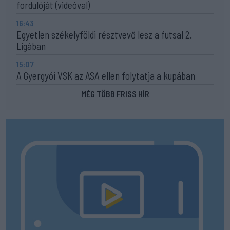
fordulóját (videóval)
16:43
Egyetlen székelyföldi résztvevő lesz a futsal 2.
Ligában
15:07
A Gyergyói VSK az ASA ellen folytatja a kupában
MÉG TÖBB FRISS HÍR