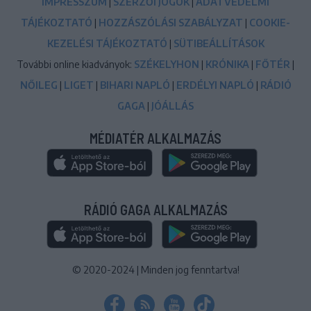
IMPRESSZUM
|
SZERZŐI JOGOK
|
ADATVÉDELMI
TÁJÉKOZTATÓ
|
HOZZÁSZÓLÁSI SZABÁLYZAT
|
COOKIE-
KEZELÉSI TÁJÉKOZTATÓ
|
SÜTIBEÁLLÍTÁSOK
További online kiadványok:
SZÉKELYHON
|
KRÓNIKA
|
FŐTÉR
|
NŐILEG
|
LIGET
|
BIHARI NAPLÓ
|
ERDÉLYI NAPLÓ
|
RÁDIÓ
GAGA
|
JÓÁLLÁS
MÉDIATÉR ALKALMAZÁS
RÁDIÓ GAGA ALKALMAZÁS
© 2020-2024
|
Minden jog fenntartva!