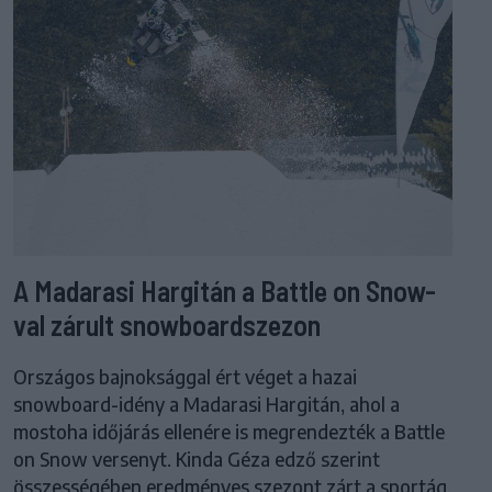
A Madarasi Hargitán a Battle on Snow-
val zárult snowboardszezon
Országos bajnoksággal ért véget a hazai
snowboard-idény a Madarasi Hargitán, ahol a
mostoha időjárás ellenére is megrendezték a Battle
on Snow versenyt. Kinda Géza edző szerint
összességében eredményes szezont zárt a sportág.