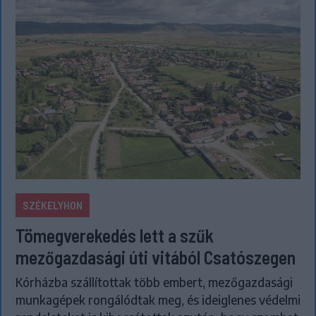
SZÉKELYHON
Tömegverekedés lett a szűk
mezőgazdasági úti vitából Csatószegen
Kórházba szállítottak több embert, mezőgazdasági
munkagépek rongálódtak meg, és ideiglenes védelmi