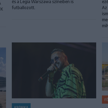
ezé
és a Legia Warszawa színeiben is
A
Az 
futballozott.
FK
ism
meg
mil
F
KRÓNIKA