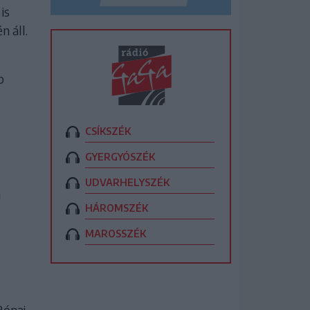
is
 áll.
p
CSÍKSZÉK
GYERGYÓSZÉK
UDVARHELYSZÉK
a
HÁROMSZÉK
MAROSSZÉK
Rónai