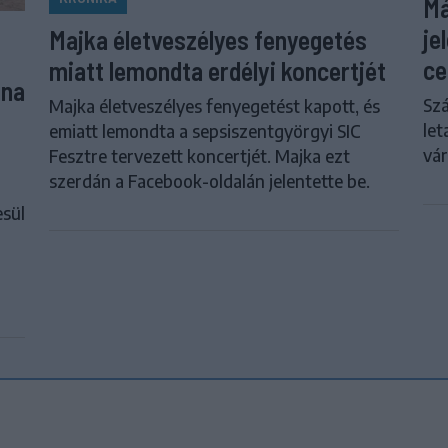
Má
je
Majka életveszélyes fenyegetés
ce
miatt lemondta erdélyi koncertjét
una
Szá
Majka életveszélyes fenyegetést kapott, és
let
emiatt lemondta a sepsiszentgyörgyi SIC
vár
Fesztre tervezett koncertjét. Majka ezt
szerdán a Facebook-oldalán jelentette be.
esül