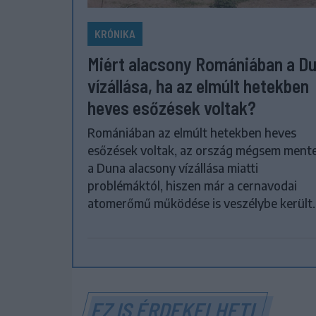
KRÓNIKA
Miért alacsony Romániában a D
vízállása, ha az elmúlt hetekben
heves esőzések voltak?
Romániában az elmúlt hetekben heves
esőzések voltak, az ország mégsem ment
a Duna alacsony vízállása miatti
problémáktól, hiszen már a cernavodai
atomerőmű működése is veszélybe került.
EZ IS ÉRDEKELHETI