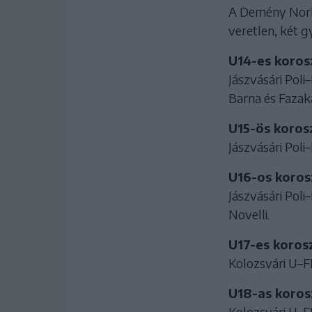
A Demény Norbe
veretlen, két g
U14-es korosz
Jászvásári Poli
Barna és Fazaka
U15-ös korosz
Jászvásári Poli
U16-os korosz
Jászvásári Poli
Novelli.
U17-es korosz
Kolozsvári U–FK
U18-as korosz
Kolozsvári U–FK