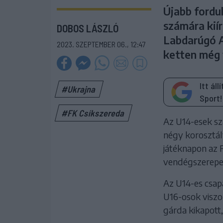
Újabb fordu
számára kiír
DOBOS LÁSZLÓ
Labdarúgó A
2023. SZEPTEMBER 06., 12:47
ketten még 
Itt ál
#Ukrajna
Sport!
#FK Csíkszereda
Az U14-esek sz
négy korosztál
játéknapon az 
vendégszerepel
Az U14-es csapa
U16-osok viszo
gárda kikapott,