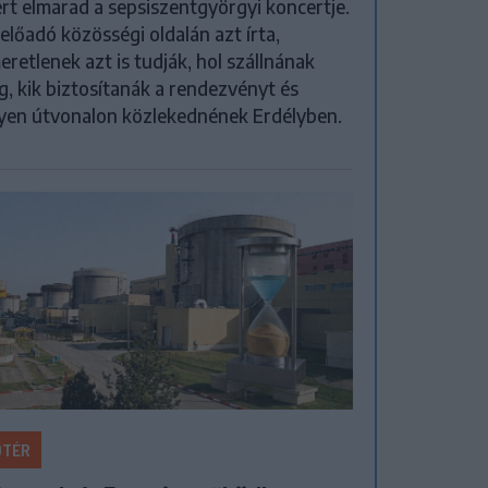
rt elmarad a sepsiszentgyörgyi koncertje.
előadó közösségi oldalán azt írta,
eretlenek azt is tudják, hol szállnának
, kik biztosítanák a rendezvényt és
yen útvonalon közlekednének Erdélyben.
ŐTÉR