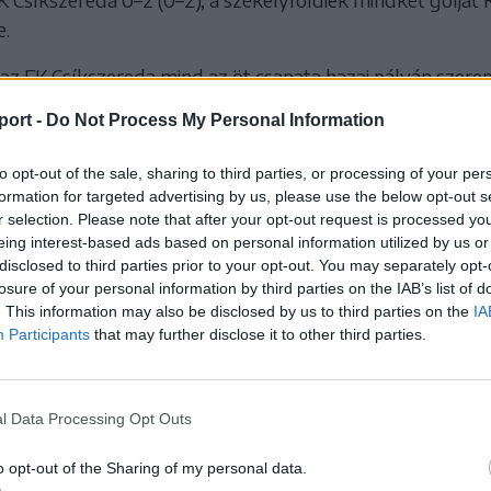
e.
az FK Csíkszereda mind az öt csapata hazai pályán szerep
ától az U14-esek a Jászvásári LPS-t fogadják, majd 12 és
port -
Do Not Process My Personal Information
s és az U16-os gárda a Bukaresti Dinamo ellen lép pályára
s 14 órától FK Csíkszereda–Nagyváradi LPS Bihorul mecc
to opt-out of the sale, sharing to third parties, or processing of your per
-es és az U18-as korosztályokban.
formation for targeted advertising by us, please use the below opt-out s
r selection. Please note that after your opt-out request is processed y
Márton Áron- és a Segítő Mária gimnáziumok mögötti pá
eing interest-based ads based on personal information utilized by us or
disclosed to third parties prior to your opt-out. You may separately opt-
bbiek pedig az FK Sportparkban. A belépés díjtalan.
losure of your personal information by third parties on the IAB’s list of
. This information may also be disclosed by us to third parties on the
IA
Participants
that may further disclose it to other third parties.
 HOZZÁ!
l Data Processing Opt Outs
o opt-out of the Sharing of my personal data.