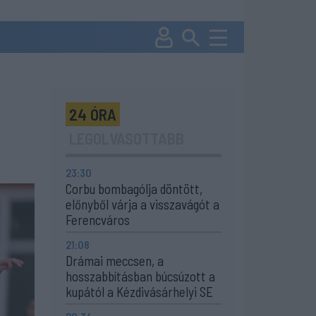
24 ÓRA
LEGOLVASOTTABB
23:30
Corbu bombagólja döntött,
előnyből várja a visszavágót a
Ferencváros
21:08
Drámai meccsen, a
hosszabbításban búcsúzott a
kupától a Kézdivásárhelyi SE