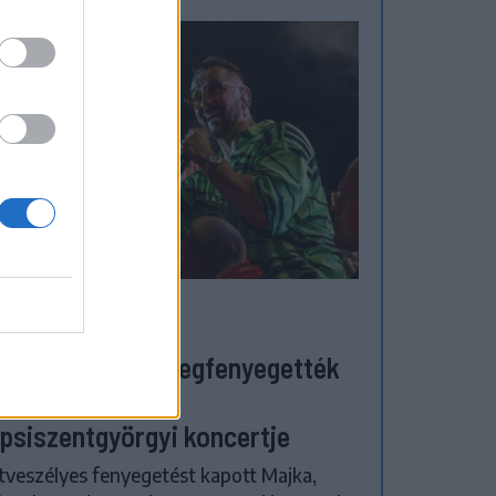
ZÉKELYHON
etveszélyesen megfenyegették
jkát, elmarad a
psiszentgyörgyi koncertje
tveszélyes fenyegetést kapott Majka,