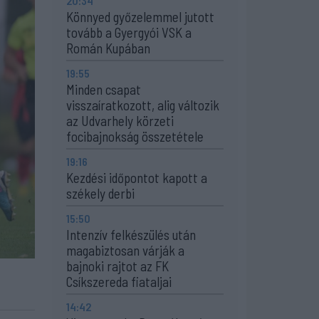
20:34
Könnyed győzelemmel jutott
tovább a Gyergyói VSK a
Román Kupában
19:55
Minden csapat
visszaíratkozott, alig változik
az Udvarhely körzeti
focibajnokság összetétele
19:16
Kezdési időpontot kapott a
székely derbi
15:50
Intenzív felkészülés után
magabiztosan várják a
bajnoki rajtot az FK
Csíkszereda fiataljai
14:42