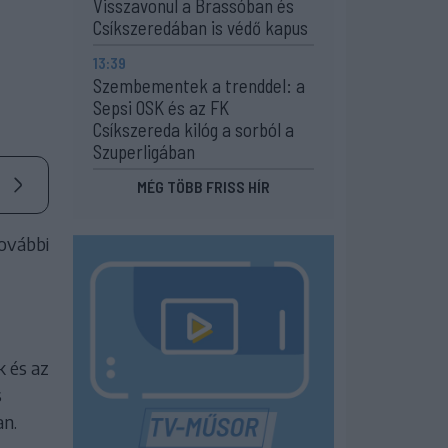
Visszavonul a Brassóban és
Csíkszeredában is védő kapus
13:39
Szembementek a trenddel: a
Sepsi OSK és az FK
Csíkszereda kilóg a sorból a
Szuperligában
MÉG TÖBB FRISS HÍR
ovábbi
k és az
s
an.