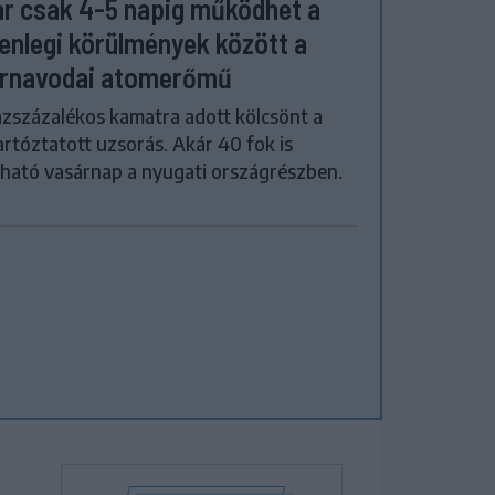
r csak 4-5 napig működhet a
lenlegi körülmények között a
rnavodai atomerőmű
zszázalékos kamatra adott kölcsönt a
artóztatott uzsorás. Akár 40 fok is
ható vasárnap a nyugati országrészben.