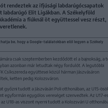
lót rendeztek az ifjúsági labdarúgócsapatok
t labdarúgó Elit Ligákban. A Székelyföld
kadémia a fiúknál öt együttessel vesz részt,
veretlenek.
líthatja be, hogy a Google-találatokban elöl legyen a Székely
ámára csak szeptemberben kezdődött el a bajnokság, a t
yban azonban már letudtak négy fordulót. A legutóbbi
FK Csíkszereda együttesei közül hárman Jászvásáron
tek, ketten pedig Kolozsváron.
t győzni tudott a Jászvásári Poli otthonában, az U15-ösö
nt egyformán egygólos vereséget szenvedtek. Az U17-e
 az U18-as viszont nyerni tudott a Kolozsvári U otthonáb