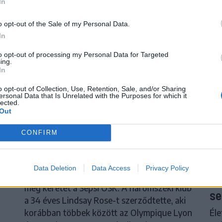
In
o opt-out of the Sale of my Personal Data.
In
to opt-out of processing my Personal Data for Targeted
ing.
In
o opt-out of Collection, Use, Retention, Sale, and/or Sharing
ersonal Data that Is Unrelated with the Purposes for which it
lected.
Out
CONFIRM
psi
Neves klubokban játszott a Sepsi
S
a
OSK új középhátvédje
Él
Data Deletion
Data Access
Privacy Policy
Újabb tapasztalt labdarúgóval erősítette
Ma
meg keretét a Sepsi OSK. A háromszéki klub
se
a 34 éves Lindsay Rose-t szerződtette, aki
Éle
korábban többek között az Olympique Lyon