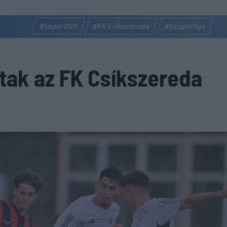
#Sepsi OSK
#FK Csíkszereda
#Szuperliga
tak az FK Csíkszereda