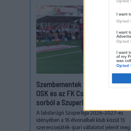
Opted 
I want t
Opted 
I want 
Advertis
Opted 
I want t
of my P
was col
Opted 
Szembementek a trenddel: a Se
OSK és az FK Csíkszereda kilóg 
sorból a Szuperligában
A labdarúgó Szuperliga 2026–2027-es
idényében a 16 élvonalbeli klub közül 13
szerencsejáték-ipari vállalatot jelenít meg