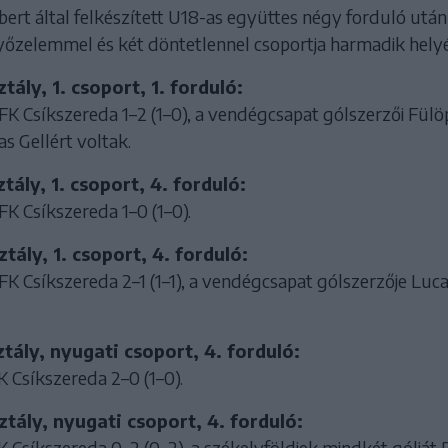
rt által felkészített U18-as együttes négy forduló után 
yőzelemmel és két döntetlennel csoportja harmadik helyén
tály, 1. csoport, 1. forduló:
–FK Csíkszereda 1–2 (1–0), a vendégcsapat gólszerzői Fülö
s Gellért voltak.
tály, 1. csoport, 4. forduló:
–FK Csíkszereda 1–0 (1–0).
tály, 1. csoport, 4. forduló:
–FK Csíkszereda 2–1 (1–1), a vendégcsapat gólszerzője Luc
tály, nyugati csoport, 4. forduló:
 Csíkszereda 2–0 (1–0).
tály, nyugati csoport, 4. forduló:
 Csíkszereda 0–2 (0–2), a székelyföldiek mindkét gólját 