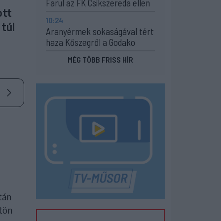
Farul az FK Csíkszereda ellen
ott
10:24
túl
Aranyérmek sokaságával tért
haza Kőszegről a Godako
MÉG TÖBB FRISS HÍR
tán
gtön