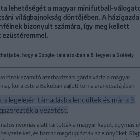
tta lehetőségét a magyar minifutball-válogat
zsáni világbajnokság döntőjében. A házigazda 
nfélnek bizonyult számára, így meg kellett
z ezüstéremmel.
líthatja be, hogy a Google-találatokban elöl legyen a Székely
avoritnak számító azerbajdzsáni gárda várta a magyar
nap kora este a Bakuban zajlott torna aranycsatájában.
 a legelején támadásba lendültek és már a 3.
szerezték a vezetést.
amatos nyomás alatt tartották a magyar kaput, egymás u
 a helyzeteiket, és hamar megduplázták az előnyüket. Rö