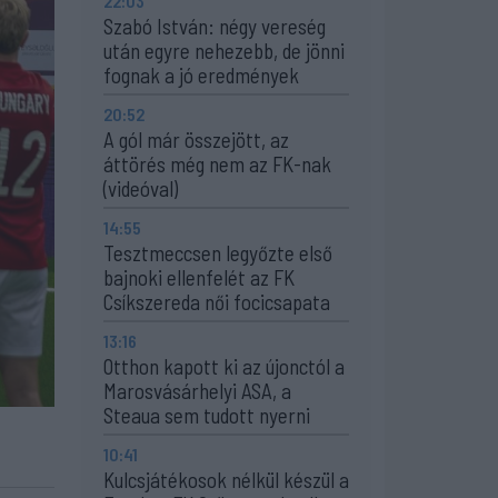
22:03
Szabó István: négy vereség
után egyre nehezebb, de jönni
fognak a jó eredmények
20:52
A gól már összejött, az
áttörés még nem az FK-nak
(videóval)
14:55
Tesztmeccsen legyőzte első
bajnoki ellenfelét az FK
Csíkszereda női focicsapata
13:16
Otthon kapott ki az újonctól a
Marosvásárhelyi ASA, a
Steaua sem tudott nyerni
10:41
Kulcsjátékosok nélkül készül a