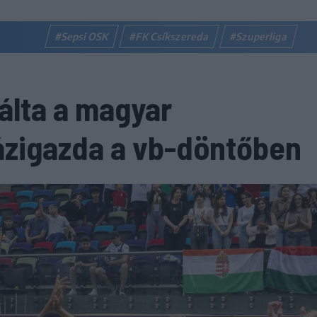
#Sepsi OSK
#FK Csíkszereda
#Szuperliga
álta a magyar
ázigazda a vb-döntőben