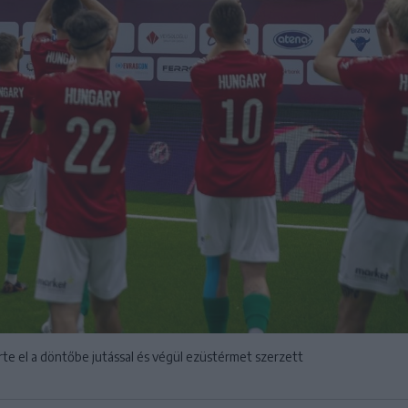
e el a döntőbe jutással és végül ezüstérmet szerzett