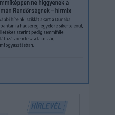
mmiképpen ne higgyenek a
mán Rendőrségnek – hírmix
ábbi híreink: sziklát akart a Dunába
bantani a hadsereg, egyelőre sikertelenül,
illetékes szerint pedig semmiféle
látozás nem lesz a lakossági
amfogyasztásban.
HÍRLEVÉL