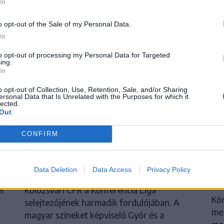
In
o opt-out of the Sale of my Personal Data.
In
to opt-out of processing my Personal Data for Targeted
ing.
In
o opt-out of Collection, Use, Retention, Sale, and/or Sharing
ersonal Data that Is Unrelated with the Purposes for which it
lected.
Out
s
Nagy pofonba szaladt belé a
S
CONFIRM
Kolozsvári CFR, kikapott a Győr és
Tö
a Loki is
me
Data Deletion
Data Access
Privacy Policy
Súlyos vereséget szenvedett hazai pályán a
Cs
l
Kolozsvári CFR a Konferencia Liga
Kór
selejtezőjének harmadik fordulójában. A
me
magyar színeket képviselő Győr és a