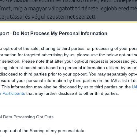
 címet, míg a magyar válogatott története legjobb eredm
be jutással és végül ezüstérmet szerzett.
port -
Do Not Process My Personal Information
világbajnokság, döntő:
án–Magyarország 4–2 (3–1).
to opt-out of the sale, sharing to third parties, or processing of your per
Tamkin Khalilzade (3.), Mohammad Khalilov (8.), Ravan
formation for targeted advertising by us, please use the below opt-out s
 29.), illetve Kövesdi Zsombor (11.), Lovász Bence (50.).
r selection. Please note that after your opt-out request is processed y
eing interest-based ads based on personal information utilized by us or
disclosed to third parties prior to your opt-out. You may separately opt-
losure of your personal information by third parties on the IAB’s list of
 HOZZÁ!
. This information may also be disclosed by us to third parties on the
IA
Participants
that may further disclose it to other third parties.
l Data Processing Opt Outs
o opt-out of the Sharing of my personal data.