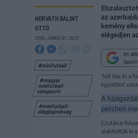
Elszalaszto
az azerbajd
HORVÁTH BÁLINT
kemény elle
OTTÓ
elégedjen a
2025. JÚNIUS 01., 20:37
Itt ál
Sport!
#minifutball
Telt ház és a f
#magyar
együttest vasár
minifutball-
válogatott
A házigazdák
#minifutball-
percben meg
világbajnokság
Ezután is foly
alakították ki