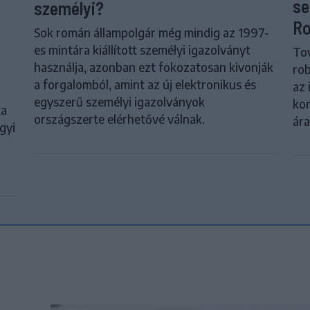
se
személyi?
Ro
Sok román állampolgár még mindig az 1997-
es mintára kiállított személyi igazolványt
Tov
használja, azonban ezt fokozatosan kivonják
rob
a forgalomból, amint az új elektronikus és
az 
egyszerű személyi igazolványok
kor
ka
országszerte elérhetővé válnak.
ár
gyi