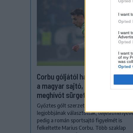
Opted 
I want t
Opted 
I want 
Advertis
Opted 
I want t
of my P
was col
Opted 
Corbu góljától hangos a román é
a magyar sajtó, válogatott
meghívót sürgetnek
Győztes gólt szerzett, a mérkőzés
legjobbjának választották, teljesítményéve
pedig a román sportsajtó figyelmét is
felkeltette Marius Corbu. Több szaklap