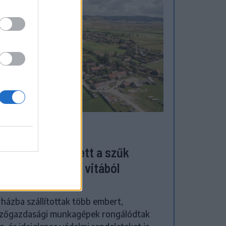
ZÉKELYHON
megverekedés lett a szűk
zőgazdasági úti vitából
atószegen
házba szállítottak több embert,
zőgazdasági munkagépek rongálódtak