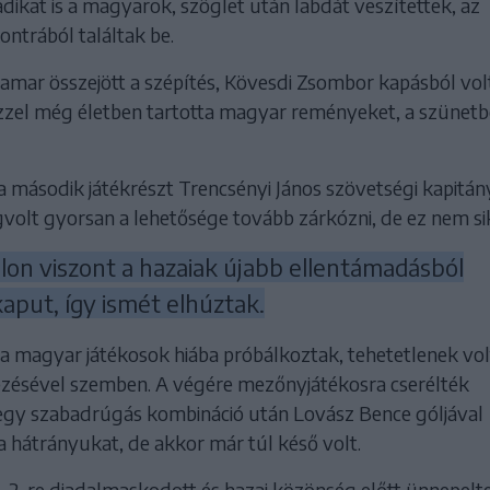
ikat is a magyarok, szöglet után labdát veszítettek, az
ontrából találtak be.
amar összejött a szépítés, Kövesdi Zsombor kapásból vol
zel még életben tartotta magyar reményeket, a szünetb
a második játékrészt Trencsényi János szövetségi kapitán
volt gyorsan a lehetősége tovább zárkózni, de ez nem sik
lon viszont a hazaiak újabb ellentámadásból
aput, így ismét elhúztak.
 a magyar játékosok hiába próbálkoztak, tehetetlenek vol
zésével szemben. A végére mezőnyjátékosra cserélték
egy szabadrúgás kombináció után Lovász Bence góljával
a hátrányukat, de akkor már túl késő volt.
–2-re diadalmaskodott és hazai közönség előtt ünnepel