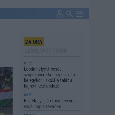
24 ÓRA
LEGOLVASOTTABB
10:33
Labda helyett ecset:
szuperhősökkel népesítette
be egykori iskolája falát a
bajnok kézilabdázó
09:51
Brit Nagydíj és focimeccsek –
vasárnap a tévében