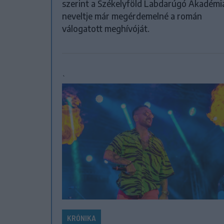
szerint a Székelyföld Labdarúgó Akadémi
neveltje már megérdemelné a román
válogatott meghívóját.
`
KRÓNIKA