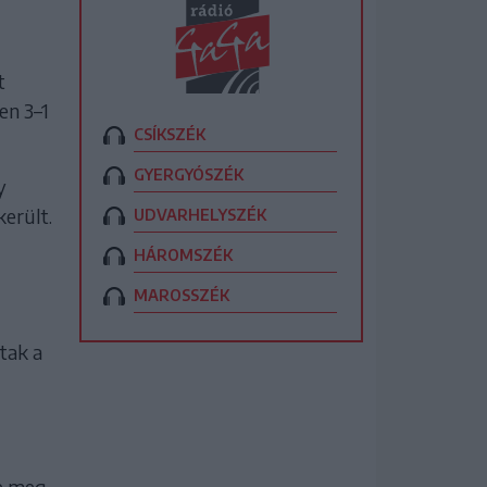
t
en 3–1
CSÍKSZÉK
GYERGYÓSZÉK
y
erült.
UDVARHELYSZÉK
HÁROMSZÉK
MAROSSZÉK
tak a
te meg