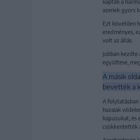
kapták a harmad
azeriek gyors k
Ezt követően h
eredményes, ez
volt az állás.
Jobban kezdte 
együttese, meg
A másik olda
bevették a k
A folytatásban
hazaiak védeke
kapusukat, és 
csökkentették 
Azerbajdzsán 4