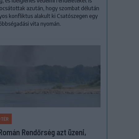
, és ideiglenes védelmi rendeleteket is
ocsátottak azután, hogy szombat délután
yos konfliktus alakult ki Csatószegen egy
őbbségadási vita nyomán.
ŐTÉR
Román Rendőrség azt üzeni,