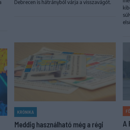
meg
a
Debrecen is hátrányból várja a visszavágót.
kib
súl
els
F
KRÓNIKA
A 
Meddig használható még a régi