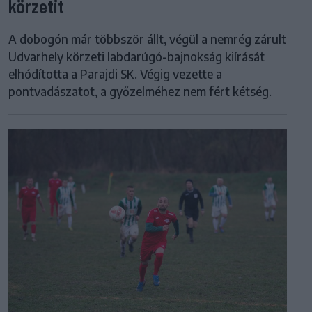
körzetit
A dobogón már többször állt, végül a nemrég zárult
Udvarhely körzeti labdarúgó-bajnokság kiírását
elhódította a Parajdi SK. Végig vezette a
pontvadászatot, a győzelméhez nem fért kétség.