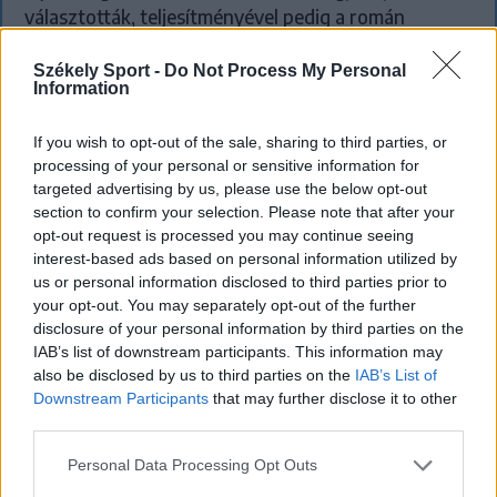
választották, teljesítményével pedig a román
sportsajtó figyelmét is felkeltette Marius Corbu.
Több szaklap szerint a Székelyföld Labdarúgó
Székely Sport -
Do Not Process My Personal
Information
Akadémia neveltje már megérdemelné a román
válogatott meghívóját.
If you wish to opt-out of the sale, sharing to third parties, or
processing of your personal or sensitive information for
targeted advertising by us, please use the below opt-out
section to confirm your selection. Please note that after your
opt-out request is processed you may continue seeing
interest-based ads based on personal information utilized by
us or personal information disclosed to third parties prior to
your opt-out. You may separately opt-out of the further
disclosure of your personal information by third parties on the
IAB’s list of downstream participants. This information may
also be disclosed by us to third parties on the
IAB’s List of
Downstream Participants
that may further disclose it to other
third parties.
Personal Data Processing Opt Outs