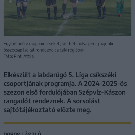
Egy hét múlva kupameccseket, két hét múlva pedig bajnoki
összecsapásokat rendeznek a csíki régióban
Fotó: Pinti Attila
Elkészült a labdarúgó 5. Liga csíkszéki
csoportjának programja. A 2024–2025-ös
szezon első fordulójában Szépvíz–Kászon
rangadót rendeznek. A sorsolást
sajtótájékoztató előzte meg.
DOBOS LÁSZLÓ