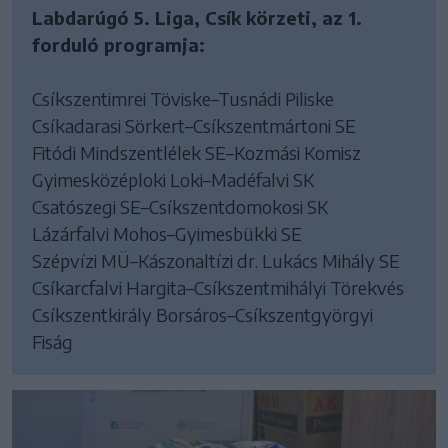
Labdarúgó 5. Liga, Csík körzeti, az 1.
forduló programja:
Csíkszentimrei Töviske–Tusnádi Piliske
Csíkadarasi Sörkert–Csíkszentmártoni SE
Fitódi Mindszentlélek SE–Kozmási Komisz
Gyimesközéploki Loki–Madéfalvi SK
Csatószegi SE–Csíkszentdomokosi SK
Lázárfalvi Mohos–Gyimesbükki SE
Szépvízi MÜ–Kászonaltízi dr. Lukács Mihály SE
Csíkarcfalvi Hargita–Csíkszentmihályi Törekvés
Csíkszentkirály Borsáros–Csíkszentgyörgyi
Fiság