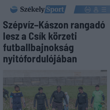
Szépvíz–Kászon rangadó
lesz a Csík körzeti
futballbajnokság
nyitófordulójában