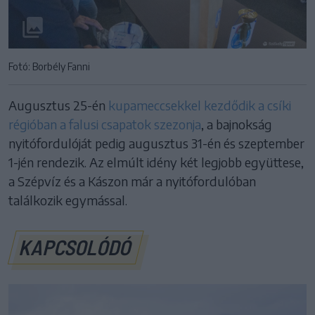
Fotó: Borbély Fanni
Augusztus 25-én
kupameccsekkel kezdődik a csíki
régióban a falusi csapatok szezonja
, a bajnokság
nyitófordulóját pedig augusztus 31-én és szeptember
1-jén rendezik. Az elmúlt idény két legjobb együttese,
a Szépvíz és a Kászon már a nyitófordulóban
találkozik egymással.
KAPCSOLÓDÓ