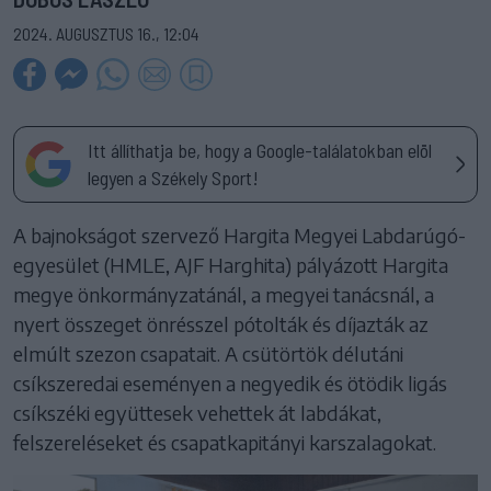
2024. AUGUSZTUS 16., 12:04
Itt állíthatja be, hogy a Google-találatokban elöl
legyen a Székely Sport!
A bajnokságot szervező Hargita Megyei Labdarúgó-
egyesület (HMLE, AJF Harghita) pályázott Hargita
megye önkormányzatánál, a megyei tanácsnál, a
nyert összeget önrésszel pótolták és díjazták az
elmúlt szezon csapatait. A csütörtök délutáni
csíkszeredai eseményen a negyedik és ötödik ligás
csíkszéki együttesek vehettek át labdákat,
felszereléseket és csapatkapitányi karszalagokat.