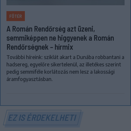
FŐTÉR
A Román Rendőrség azt üzeni,
semmiképpen ne higgyenek a Román
Rendőrségnek – hírmix
További híreink: sziklát akart a Dunába robbantani a
hadsereg, egyelőre sikertelenül, az illetékes szerint
pedig semmiféle korlátozás nem lesz a lakossági
áramfogyasztásban.
EZ IS ÉRDEKELHETI