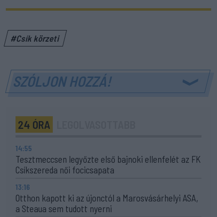
#Csík körzeti
SZÓLJON HOZZÁ!
24 ÓRA
LEGOLVASOTTABB
14:55
Tesztmeccsen legyőzte első bajnoki ellenfelét az FK
Csíkszereda női focicsapata
13:16
Otthon kapott ki az újonctól a Marosvásárhelyi ASA,
a Steaua sem tudott nyerni