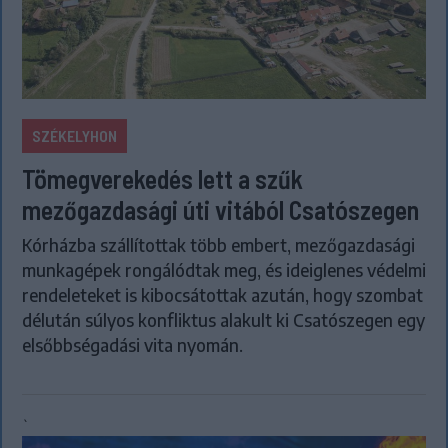
SZÉKELYHON
Tömegverekedés lett a szűk
mezőgazdasági úti vitából Csatószegen
Kórházba szállítottak több embert, mezőgazdasági
munkagépek rongálódtak meg, és ideiglenes védelmi
rendeleteket is kibocsátottak azután, hogy szombat
délután súlyos konfliktus alakult ki Csatószegen egy
elsőbbségadási vita nyomán.
`