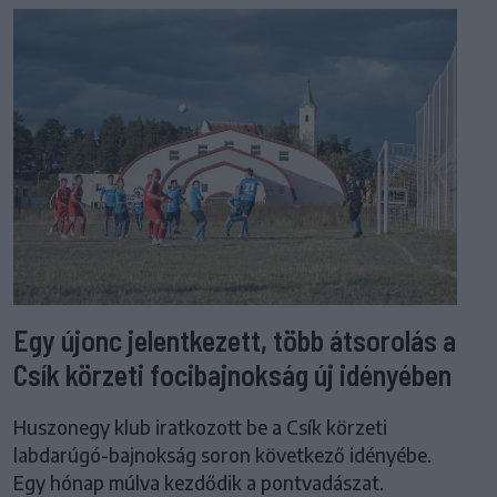
Egy újonc jelentkezett, több átsorolás a
Csík körzeti focibajnokság új idényében
Huszonegy klub iratkozott be a Csík körzeti
labdarúgó-bajnokság soron következő idényébe.
Egy hónap múlva kezdődik a pontvadászat.