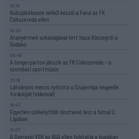
10:41
Kulcsjátékosok nélkül készül a Farul az FK
Csíkszereda ellen
10:24
Aranyérmek sokaságával tért haza Kőszegről a
Godako
09:46
A tengerparton játszik az FK Csíkszereda – a
szombati sportműsor
23:18
Látványos meccs nyitotta a Szuperliga negyedik
fordulóját (videóval)
16:43
Egyetlen székelyföldi résztvevő lesz a futsal 2.
Ligában
15:07
A Gyergyói VSK az ASA ellen folytatja a kupában