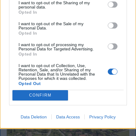
I want to opt-out of the Sharing of my
personal data.
Nagy pofonba szaladt belé a Kolozsvári
Opted In
CFR, kikapott a Győr és a Loki is
I want to opt-out of the Sale of my
Personal Data.
Súlyos vereséget szenvedett hazai pályán a
Opted In
Kolozsvári CFR a Konferencia Liga selejtezőjének
I want to opt-out of processing my
harmadik fordulójában. A magyar színeket képviselő
Personal Data for Targeted Advertising.
Opted In
Győr és a Debrecen is hátrányból várja a
visszavágót.
I want to opt-out of Collection, Use,
Retention, Sale, and/or Sharing of my
Personal Data that Is Unrelated with the
Purposes for which it was collected.
Opted Out
CONFIRM
Data Deletion
Data Access
Privacy Policy