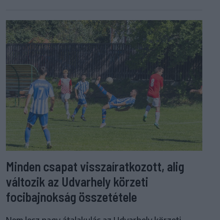
Minden csapat visszaíratkozott, alig
változik az Udvarhely körzeti
focibajnokság összetétele
Nem lesz nagy átalakulás az Udvarhely körzeti