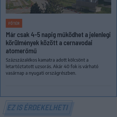
FŐTÉR
Már csak 4-5 napig működhet a jelenlegi
körülmények között a cernavodai
atomerőmű
Százszázalékos kamatra adott kölcsönt a
letartóztatott uzsorás. Akár 40 fok is várható
vasárnap a nyugati országrészben.
EZ IS ÉRDEKELHETI