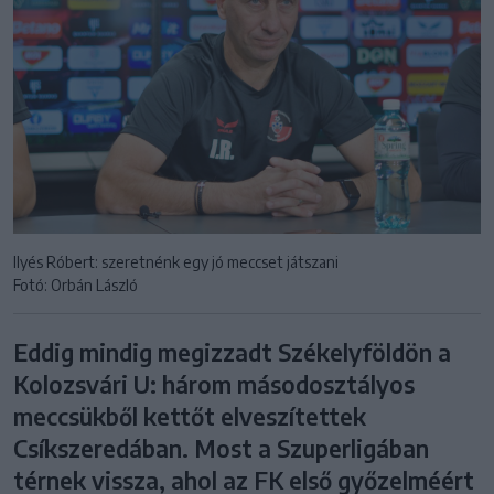
Ilyés Róbert: szeretnénk egy jó meccset játszani
Fotó: Orbán László
Eddig mindig megizzadt Székelyföldön a
Kolozsvári U: három másodosztályos
meccsükből kettőt elveszítettek
Csíkszeredában. Most a Szuperligában
térnek vissza, ahol az FK első győzelméért