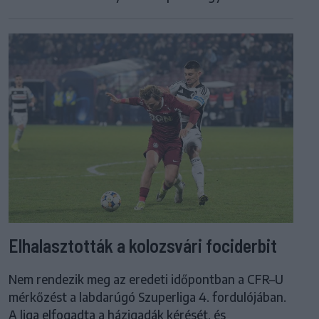
Elhalasztották a kolozsvári fociderbit
Nem rendezik meg az eredeti időpontban a CFR–U
mérkőzést a labdarúgó Szuperliga 4. fordulójában.
A liga elfogadta a házigadák kérését, és