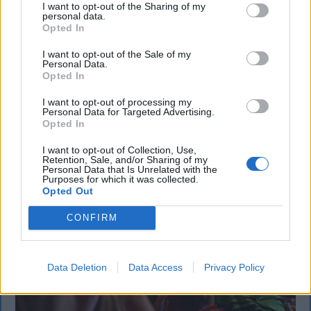
I want to opt-out of the Sharing of my
Újabb tapasztalt labdarúgóval erősítette meg
personal data.
Opted In
keretét a Sepsi OSK. A háromszéki klub a 34 éves
Lindsay Rose-t szerződtette, aki korábban többek
I want to opt-out of the Sale of my
között az Olympique Lyon és a Legia Warszawa
Personal Data.
Opted In
színeiben is futballozott.
I want to opt-out of processing my
Personal Data for Targeted Advertising.
Opted In
I want to opt-out of Collection, Use,
Retention, Sale, and/or Sharing of my
Personal Data that Is Unrelated with the
Purposes for which it was collected.
Opted Out
CONFIRM
Data Deletion
Data Access
Privacy Policy