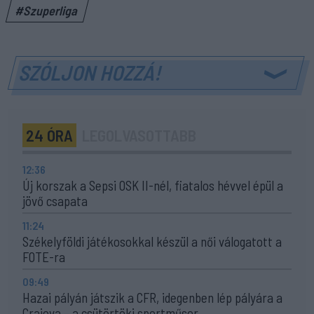
#Szuperliga
SZÓLJON HOZZÁ!
24 ÓRA
LEGOLVASOTTABB
12:36
Új korszak a Sepsi OSK II-nél, fiatalos hévvel épül a
jövő csapata
11:24
Székelyföldi játékosokkal készül a női válogatott a
FOTE-ra
09:49
Hazai pályán játszik a CFR, idegenben lép pályára a
Craiova – a csütörtöki sportműsor