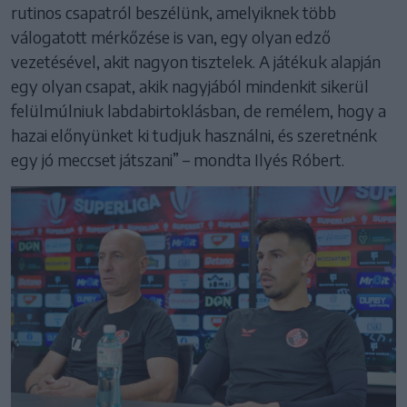
rutinos csapatról beszélünk, amelyiknek több
válogatott mérkőzése is van, egy olyan edző
vezetésével, akit nagyon tisztelek. A játékuk alapján
egy olyan csapat, akik nagyjából mindenkit sikerül
felülmúlniuk labdabirtoklásban, de remélem, hogy a
hazai előnyünket ki tudjuk használni, és szeretnénk
egy jó meccset játszani” – mondta Ilyés Róbert.