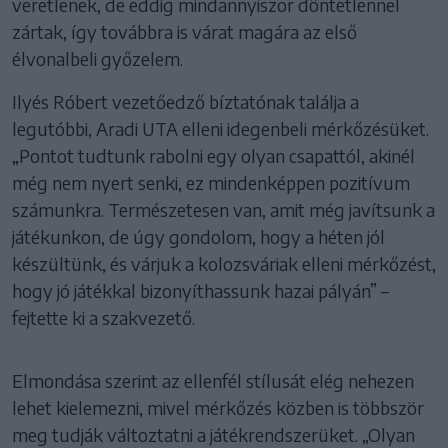
veretlenek, de eddig mindannyiszor döntetlennel
zártak, így továbbra is várat magára az első
élvonalbeli győzelem.
Ilyés Róbert vezetőedző bíztatónak találja a
legutóbbi, Aradi UTA elleni idegenbeli mérkőzésüket.
„Pontot tudtunk rabolni egy olyan csapattól, akinél
még nem nyert senki, ez mindenképpen pozitívum
számunkra. Természetesen van, amit még javítsunk a
játékunkon, de úgy gondolom, hogy a héten jól
készültünk, és várjuk a kolozsváriak elleni mérkőzést,
hogy jó játékkal bizonyíthassunk hazai pályán” –
fejtette ki a szakvezető.
Elmondása szerint az ellenfél stílusát elég nehezen
lehet kielemezni, mivel mérkőzés közben is többször
meg tudják változtatni a játékrendszerüket. „Olyan