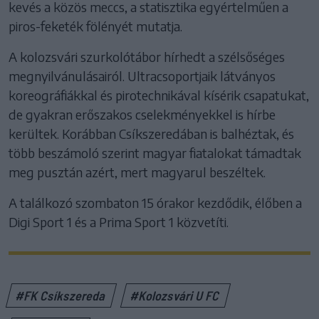
kevés a közös meccs, a statisztika egyértelműen a
piros-feketék fölényét mutatja.
A kolozsvári szurkolótábor hírhedt a szélsőséges
megnyilvánulásairól. Ultracsoportjaik látványos
koreográfiákkal és pirotechnikával kísérik csapatukat,
de gyakran erőszakos cselekményekkel is hírbe
kerültek. Korábban Csíkszeredában is balhéztak, és
több beszámoló szerint magyar fiatalokat támadtak
meg pusztán azért, mert magyarul beszéltek.
A találkozó szombaton 15 órakor kezdődik, élőben a
Digi Sport 1 és a Prima Sport 1 közvetíti.
#FK Csíkszereda
#Kolozsvári U FC