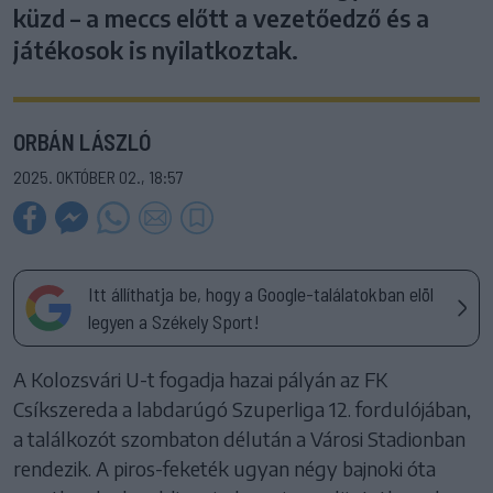
küzd – a meccs előtt a vezetőedző és a
játékosok is nyilatkoztak.
ORBÁN LÁSZLÓ
2025. OKTÓBER 02., 18:57
Itt állíthatja be, hogy a Google-találatokban elöl
legyen a Székely Sport!
A Kolozsvári U-t fogadja hazai pályán az FK
Csíkszereda a labdarúgó Szuperliga 12. fordulójában,
a találkozót szombaton délután a Városi Stadionban
rendezik. A piros-feketék ugyan négy bajnoki óta