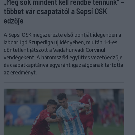
„Még sok mindent kell rendbe tennünk” –
többet vár csapatától a Sepsi OSK
edzője
A Sepsi OSK megszerezte első pontját idegenben a
labdarúgó Szuperliga új idényében, miután 1–1-es
döntetlent játszott a Vajdahunyadi Corvinul
vendégeként. A háromszéki együttes vezetőedzője
és csapatkapitánya egyaránt igazságosnak tartotta
az eredményt.