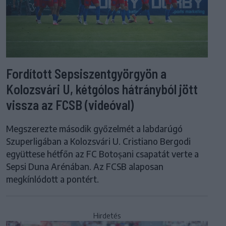
Fordított Sepsiszentgyörgyön a
Kolozsvári U, kétgólos hátrányból jött
vissza az FCSB (videóval)
Megszerezte második győzelmét a labdarúgó
Szuperligában a Kolozsvári U. Cristiano Bergodi
együttese hétfőn az FC Botoșani csapatát verte a
Sepsi Duna Arénában. Az FCSB alaposan
megkínlódott a pontért.
Hirdetés