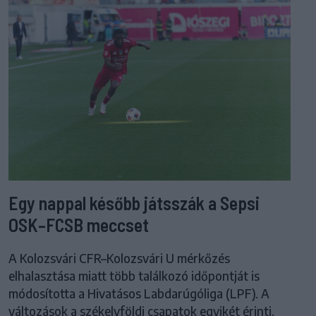
Egy nappal később játsszák a Sepsi
OSK–FCSB meccset
A Kolozsvári CFR–Kolozsvári U mérkőzés
elhalasztása miatt több találkozó időpontját is
módosította a Hivatásos Labdarúgóliga (LPF). A
változások a székelyföldi csapatok egyikét érinti.