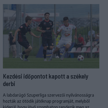
Kezdési időpontot kapott a székely
derbi
A labdarúgó Szuperliga szervezői nyilvánosságra
hozták az ötödik játéknap programját, melyből
kiderül, hogy jövő szombaton rendezik meg az