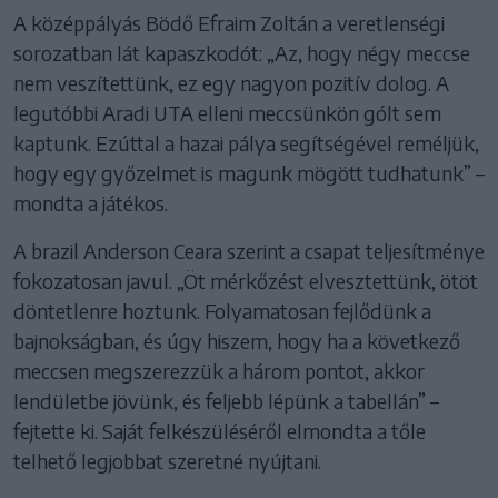
A középpályás Bödő Efraim Zoltán a veretlenségi
sorozatban lát kapaszkodót: „Az, hogy négy meccse
nem veszítettünk, ez egy nagyon pozitív dolog. A
legutóbbi Aradi UTA elleni meccsünkön gólt sem
kaptunk. Ezúttal a hazai pálya segítségével reméljük,
hogy egy győzelmet is magunk mögött tudhatunk” –
mondta a játékos.
A brazil Anderson Ceara szerint a csapat teljesítménye
fokozatosan javul. „Öt mérkőzést elvesztettünk, ötöt
döntetlenre hoztunk. Folyamatosan fejlődünk a
bajnokságban, és úgy hiszem, hogy ha a következő
meccsen megszerezzük a három pontot, akkor
lendületbe jövünk, és feljebb lépünk a tabellán” –
fejtette ki. Saját felkészüléséről elmondta a tőle
telhető legjobbat szeretné nyújtani.