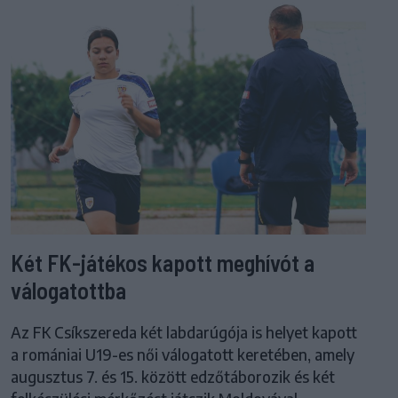
Két FK-játékos kapott meghívót a
válogatottba
Az FK Csíkszereda két labdarúgója is helyet kapott
a romániai U19-es női válogatott keretében, amely
augusztus 7. és 15. között edzőtáborozik és két