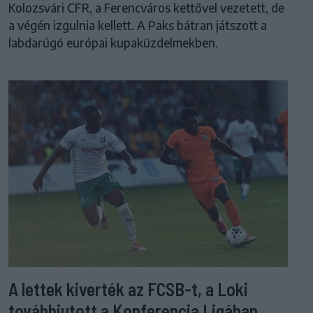
Kolozsvári CFR, a Ferencváros kettővel vezetett, de
a végén izgulnia kellett. A Paks bátran játszott a
labdarúgó európai kupaküzdelmekben.
A lettek kiverték az FCSB-t, a Loki
továbbjutott a Konferencia Ligában