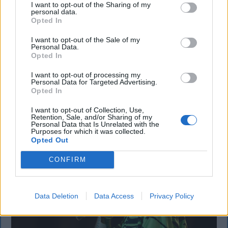
I want to opt-out of the Sharing of my
mezőgazdasági úti vitából Csatószegen
personal data.
Opted In
Kórházba szállítottak több embert, mezőgazdasági
I want to opt-out of the Sale of my
munkagépek rongálódtak meg, és ideiglenes védelmi
Personal Data.
rendeleteket is kibocsátottak azután, hogy szombat
Opted In
délután súlyos konfliktus alakult ki Csatószegen egy
I want to opt-out of processing my
elsőbbségadási vita nyomán.
Personal Data for Targeted Advertising.
Opted In
I want to opt-out of Collection, Use,
Retention, Sale, and/or Sharing of my
`
Personal Data that Is Unrelated with the
Purposes for which it was collected.
Opted Out
CONFIRM
Data Deletion
Data Access
Privacy Policy