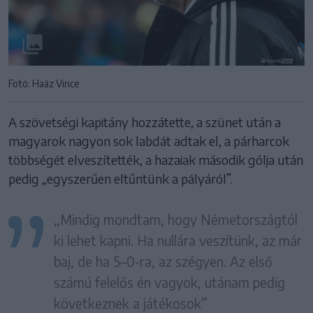
Fotó: Haáz Vince
A szövetségi kapitány hozzátette, a szünet után a
magyarok nagyon sok labdát adtak el, a párharcok
többségét elveszítették, a hazaiak második gólja után
pedig „egyszerűen eltűntünk a pályáról”.
„Mindig mondtam, hogy Németországtól
ki lehet kapni. Ha nullára veszítünk, az már
baj, de ha 5–0-ra, az szégyen. Az első
számú felelős én vagyok, utánam pedig
következnek a játékosok”