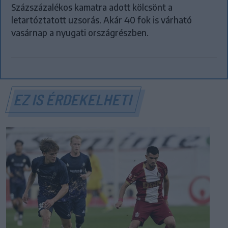
Százszázalékos kamatra adott kölcsönt a
letartóztatott uzsorás. Akár 40 fok is várható
vasárnap a nyugati országrészben.
EZ IS ÉRDEKELHETI