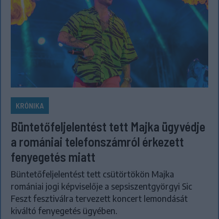
KRÓNIKA
Büntetőfeljelentést tett Majka ügyvédje
a romániai telefonszámról érkezett
fenyegetés miatt
Büntetőfeljelentést tett csütörtökön Majka
romániai jogi képviselője a sepsiszentgyörgyi Sic
Feszt fesztiválra tervezett koncert lemondását
kiváltó fenyegetés ügyében.