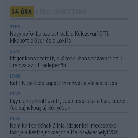
24 ÓRA
LEGOLVASOTTABB
21:58
Nagy pofonba szaladt belé a Kolozsvári CFR,
kikapott a Győr és a Loki is
20:17
Idegenben vezetett, a pihenő után visszavett az U
Craiova az EL-selejtezőn
17:43
Két FK-játékos kapott meghívót a válogatottba
16:22
Egy újonc jelentkezett, több átsorolás a Csík körzeti
focibajnokság új idényében
14:52
Nem kell senkinek állnia, idegenbeli meccsekkel
indítja a kézibajnokságot a Marosvásárhelyi VSK