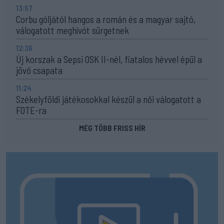
13:57
Corbu góljától hangos a román és a magyar sajtó,
válogatott meghívót sürgetnek
12:36
Új korszak a Sepsi OSK II-nél, fiatalos hévvel épül a
jövő csapata
11:24
Székelyföldi játékosokkal készül a női válogatott a
FOTE-ra
MÉG TÖBB FRISS HÍR