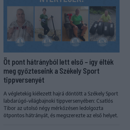
Öt pont hátrányból lett első – így élték
meg győzteseink a Székely Sport
tippversenyét
A végletekig kiélezett hajrá döntött a Székely Sport
labdarúgó-világbajnoki tippversenyében: Csatlós
Tibor az utolsó négy mérkőzésen ledolgozta
ötpontos hátrányát, és megszerezte az első helyet.