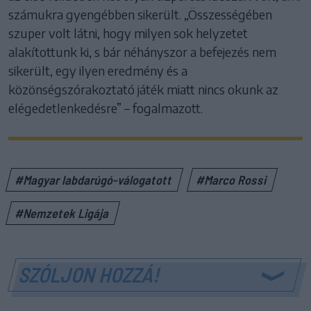
számukra gyengébben sikerült. „Összességében
szuper volt látni, hogy milyen sok helyzetet
alakítottunk ki, s bár néhányszor a befejezés nem
sikerült, egy ilyen eredmény és a
közönségszórakoztató játék miatt nincs okunk az
elégedetlenkedésre” – fogalmazott.
#Magyar labdarúgó-válogatott
#Marco Rossi
#Nemzetek Ligája
SZÓLJON HOZZÁ!