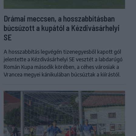
Drámai meccsen, a hosszabbításban
búcsúzott a kupától a Kézdivásárhelyi
SE
A hosszabbítás legvégén tizenegyesből kapott gól
jelentette a Kézdivásárhelyi SE vesztét a labdarúgó
Román Kupa második körében, a céhes városiak a
Vrancea megyei kánikulában búcsúztak a kiírástól.