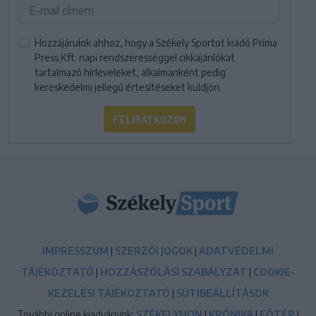
Hozzájárulok ahhoz, hogy a Székely Sportot kiadó Príma
Press Kft. napi rendszerességgel cikkajánlókat
tartalmazó hírleveleket, alkalmanként pedig
kereskedelmi jellegű értesítéseket küldjön.
FELIRATKOZOM
IMPRESSZUM
|
SZERZŐI JOGOK
|
ADATVÉDELMI
TÁJÉKOZTATÓ
|
HOZZÁSZÓLÁSI SZABÁLYZAT
|
COOKIE-
KEZELÉSI TÁJÉKOZTATÓ
|
SÜTIBEÁLLÍTÁSOK
További online kiadványok:
SZÉKELYHON
|
KRÓNIKA
|
FŐTÉR
|