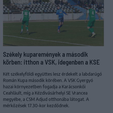
Székely kuparemények a második
körben: itthon a VSK, idegenben a KSE
Két székelyföldi együttes lesz érdekelt a labdarúgó
Román Kupa második körében. A VSK Gyergyó
hazai környezetben fogadja a Karácsonkői
Ceahlăult, míg a Kézdivásárhelyi SE Vrancea
megyébe, a CSM Adjud otthonába látogat. A
mérkőzések 17.30-kor kezdődnek.