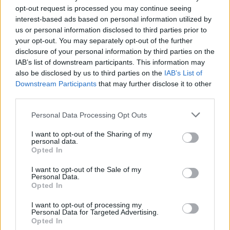
opt-out request is processed you may continue seeing
interest-based ads based on personal information utilized by
us or personal information disclosed to third parties prior to
your opt-out. You may separately opt-out of the further
disclosure of your personal information by third parties on the
IAB’s list of downstream participants. This information may
also be disclosed by us to third parties on the
IAB’s List of
Downstream Participants
that may further disclose it to other
third parties.
Personal Data Processing Opt Outs
I want to opt-out of the Sharing of my
personal data.
FŐTÉR
Opted In
Már csak 4-5 napig működhet a jelenlegi
I want to opt-out of the Sale of my
Personal Data.
körülmények között a cernavodai
Opted In
atomerőmű
I want to opt-out of processing my
Personal Data for Targeted Advertising.
Százszázalékos kamatra adott kölcsönt a
Opted In