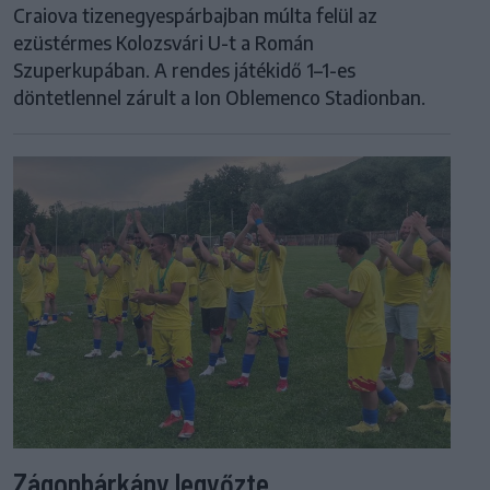
Craiova tizenegyespárbajban múlta felül az
ezüstérmes Kolozsvári U-t a Román
Szuperkupában. A rendes játékidő 1–1-es
döntetlennel zárult a Ion Oblemenco Stadionban.
Zágonbárkány legyőzte