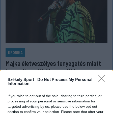
KRÓNIKA
Majka életveszélyes fenyegetés miatt
lemondta erdélyi koncertjét
Majka életveszélyes fenyegetést kapott, és emiatt
Székely Sport -
Do Not Process My Personal
Information
lemondta a sepsiszentgyörgyi SIC Fesztre tervezett
koncertjét. Majka ezt szerdán a Facebook-oldalán
If you wish to opt-out of the sale, sharing to third parties, or
jelentette be.
processing of your personal or sensitive information for
targeted advertising by us, please use the below opt-out
section to confirm your selection. Please note that after your