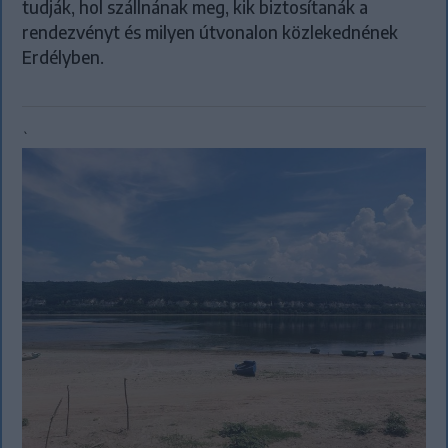
tudják, hol szállnának meg, kik biztosítanák a
rendezvényt és milyen útvonalon közlekednének
Erdélyben.
`