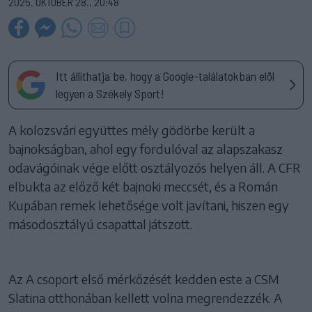
2025. OKTÓBER 28., 20:48
Itt állíthatja be, hogy a Google-találatokban elöl
legyen a Székely Sport!
A kolozsvári együttes mély gödörbe került a
bajnokságban, ahol egy fordulóval az alapszakasz
odavágóinak vége előtt osztályozós helyen áll. A CFR
elbukta az előző két bajnoki meccsét, és a Román
Kupában remek lehetősége volt javítani, hiszen egy
másodosztályú csapattal játszott.
Az A csoport első mérkőzését kedden este a CSM
Slatina otthonában kellett volna megrendezzék. A