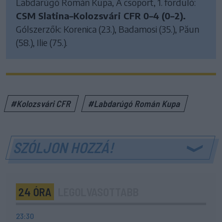
Labdarúgó Román Kupa, A csoport, 1. forduló:
CSM Slatina–Kolozsvári CFR 0–4 (0–2).
Gólszerzők: Korenica (23.), Badamosi (35.), Păun
(58.), Ilie (75.).
#Kolozsvári CFR
#Labdarúgó Román Kupa
SZÓLJON HOZZÁ!
24 ÓRA
LEGOLVASOTTABB
23:30