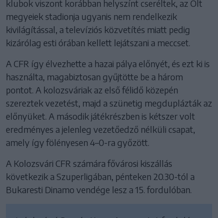
klubok viszont korábban helyszínt cseréltek, az Olt
megyeiek stadionja ugyanis nem rendelkezik
kivilágítással, a televíziós közvetítés miatt pedig
kizárólag esti órában kellett lejátszani a meccset.
A CFR így élvezhette a hazai pálya előnyét, és ezt ki is
használta, magabiztosan gyűjtötte be a három
pontot. A kolozsváriak az első félidő közepén
szereztek vezetést, majd a szünetig megduplázták az
előnyüket. A második játékrészben is kétszer volt
eredményes a jelenleg vezetőedző nélküli csapat,
amely így fölényesen 4–0-ra győzött.
A Kolozsvári CFR számára fővárosi kiszállás
következik a Szuperligában, pénteken 20.30-tól a
Bukaresti Dinamo vendége lesz a 15. fordulóban.