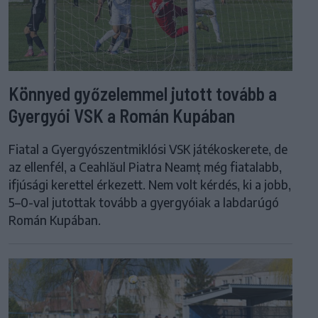
Könnyed győzelemmel jutott tovább a
Gyergyói VSK a Román Kupában
Fiatal a Gyergyószentmiklósi VSK játékoskerete, de
az ellenfél, a Ceahlăul Piatra Neamț még fiatalabb,
ifjúsági kerettel érkezett. Nem volt kérdés, ki a jobb,
5–0-val jutottak tovább a gyergyóiak a labdarúgó
Román Kupában.