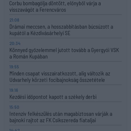
Corbu bombagólja döntött, előnyből várja a
visszavágót a Ferencváros
21:08
Drámai meccsen, a hosszabbításban búcsúzott a
kupától a Kézdivásárhelyi SE
20:34
Könnyed győzelemmel jutott tovább a Gyergyói VSK
a Román Kupában
19:55
Minden csapat visszaíratkozott, alig változik az
Udvarhely körzeti focibajnokság összetétele
19:16
Kezdési időpontot kapott a székely derbi
15:50
Intenzív felkészülés után magabiztosan várják a
bajnoki rajtot az FK Csíkszereda fiataljai
14:42