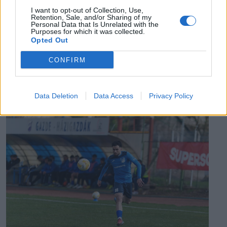
letartóztatott uzsorás. Akár 40 fok is várható
I want to opt-out of Collection, Use,
vasárnap a nyugati országrészben.
Retention, Sale, and/or Sharing of my
Personal Data that Is Unrelated with the
Purposes for which it was collected.
Opted Out
CONFIRM
EZ IS ÉRDEKELHETI
Data Deletion
Data Access
Privacy Policy