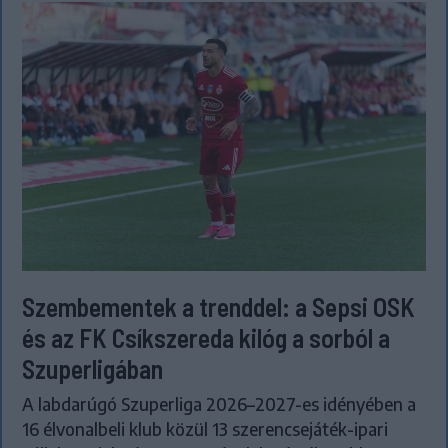
Szembementek a trenddel: a Sepsi OSK
és az FK Csíkszereda kilóg a sorból a
Szuperligában
A labdarúgó Szuperliga 2026–2027-es idényében a
16 élvonalbeli klub közül 13 szerencsejáték-ipari