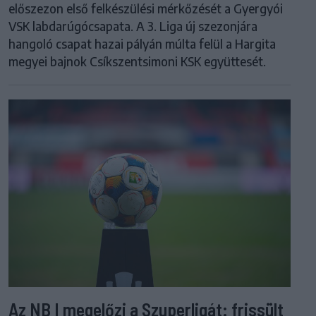
előszezon első felkészülési mérkőzését a Gyergyói
VSK labdarúgócsapata. A 3. Liga új szezonjára
hangoló csapat hazai pályán múlta felül a Hargita
megyei bajnok Csíkszentsimoni KSK együttesét.
Az NB I megelőzi a Szuperligát: frissült