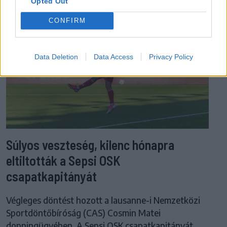
Opted Out
CONFIRM
Data Deletion
Data Access
Privacy Policy
Súlyos veszteség, kilenc hónapra
eltiltották a Sepsi OSK
csapatkapitányát
Végleges döntést hozott a lausanne-i Nemzetközi
Sportdöntőbíróság (CAS) Cosmin Matei
doppingügyében. A Sepsi OSK csapatkapitányát