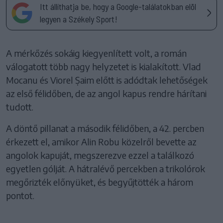
Itt állíthatja be, hogy a Google-találatokban elöl
legyen a Székely Sport!
A mérkőzés sokáig kiegyenlített volt, a román
válogatott több nagy helyzetet is kialakított. Vlad
Mocanu és Viorel Șaim előtt is adódtak lehetőségek
az első félidőben, de az angol kapus rendre hárítani
tudott.
A döntő pillanat a második félidőben, a 42. percben
érkezett el, amikor Alin Robu közelről bevette az
angolok kapuját, megszerezve ezzel a találkozó
egyetlen gólját. A hátralévő percekben a trikolórok
megőrizték előnyüket, és begyűjtötték a három
pontot.