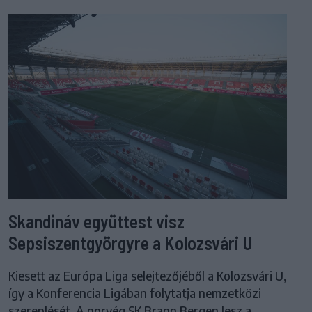
Skandináv együttest visz
Sepsiszentgyörgyre a Kolozsvári U
Kiesett az Európa Liga selejtezőjéből a Kolozsvári U,
így a Konferencia Ligában folytatja nemzetközi
szereplését. A norvég SK Brann Bergen lesz a