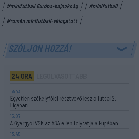
#minifutball Európa-bajnokság
#minifutball
#román minifutball-válogatott
SZÓLJON HOZZÁ!
24 ÓRA
LEGOLVASOTTABB
16:43
Egyetlen székelyföldi résztvevő lesz a futsal 2.
Ligában
15:07
A Gyergyói VSK az ASA ellen folytatja a kupában
13:45