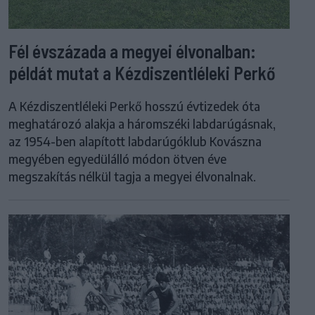
Fél évszázada a megyei élvonalban:
példát mutat a Kézdiszentléleki Perkő
A Kézdiszentléleki Perkő hosszú évtizedek óta
meghatározó alakja a háromszéki labdarúgásnak,
az 1954-ben alapított labdarúgóklub Kovászna
megyében egyedülálló módon ötven éve
megszakítás nélkül tagja a megyei élvonalnak.