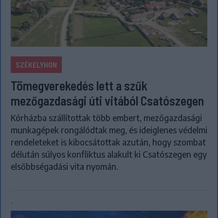
SZÉKELYHON
Tömegverekedés lett a szűk
mezőgazdasági úti vitából Csatószegen
Kórházba szállítottak több embert, mezőgazdasági
munkagépek rongálódtak meg, és ideiglenes védelmi
rendeleteket is kibocsátottak azután, hogy szombat
délután súlyos konfliktus alakult ki Csatószegen egy
elsőbbségadási vita nyomán.
`