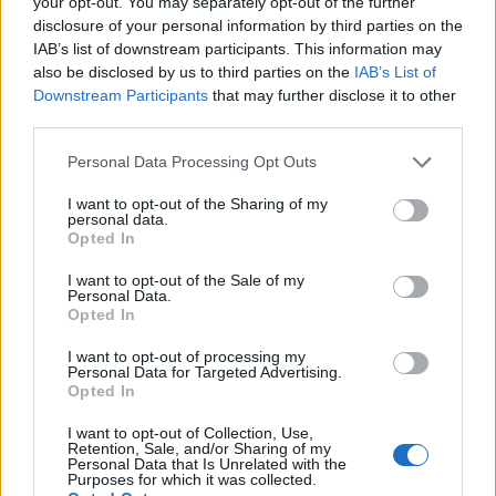
your opt-out. You may separately opt-out of the further
disclosure of your personal information by third parties on the
IAB’s list of downstream participants. This information may
FŐTÉR
also be disclosed by us to third parties on the
IAB’s List of
Downstream Participants
that may further disclose it to other
Már csak 4-5 napig működhet a jelenlegi
third parties.
körülmények között a cernavodai
Personal Data Processing Opt Outs
atomerőmű
I want to opt-out of the Sharing of my
Százszázalékos kamatra adott kölcsönt a
personal data.
Opted In
letartóztatott uzsorás. Akár 40 fok is várható
vasárnap a nyugati országrészben.
I want to opt-out of the Sale of my
Personal Data.
Opted In
I want to opt-out of processing my
Personal Data for Targeted Advertising.
Opted In
EZ IS ÉRDEKELHETI
I want to opt-out of Collection, Use,
Retention, Sale, and/or Sharing of my
Personal Data that Is Unrelated with the
Purposes for which it was collected.