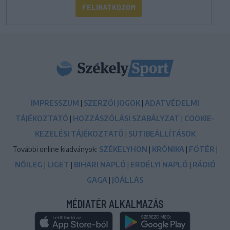
FELIRATKOZOM
IMPRESSZUM
|
SZERZŐI JOGOK
|
ADATVÉDELMI
TÁJÉKOZTATÓ
|
HOZZÁSZÓLÁSI SZABÁLYZAT
|
COOKIE-
KEZELÉSI TÁJÉKOZTATÓ
|
SÜTIBEÁLLÍTÁSOK
További online kiadványok:
SZÉKELYHON
|
KRÓNIKA
|
FŐTÉR
|
NŐILEG
|
LIGET
|
BIHARI NAPLÓ
|
ERDÉLYI NAPLÓ
|
RÁDIÓ
GAGA
|
JÓÁLLÁS
MÉDIATÉR ALKALMAZÁS