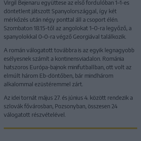
Virgil Bejenaru együttese az első fordulóban 1–1-es
döntetlent játszott Spanyolországgal, így két
mérkőzés után négy ponttal áll a csoport élén.
Szombaton 18.15-től az angolokat 1–0-ra legyőző, a
spanyolokkal 0–0-ra végző Georgiával találkozik.
A román válogatott továbbra is az egyik legnagyobb
esélyesnek számít a kontinensviadalon. Románia
hatszoros Európa-bajnok minifutballban, ott volt az
elmúlt három Eb-döntőben, bár mindhárom
alkalommal ezüstéremmel zárt.
Az idei tornát május 27. és június 4. között rendezik a
szlovák fővárosban, Pozsonyban, összesen 24
válogatott részvételével.