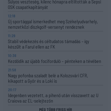
Súlyos veszteség, kilenc hónapra eltiltották a Sepsi
OSK csapatkapitányát
12:18
Új sportággal ismerkedhet meg Székelyudvarhely,
nemzetközi diszkgolf-versenyt rendeznek
11:29
Stabil védekezés és céltudatos támadás – így
készült a Farul ellen az FK
10:36
Kezdődik az újabb fociforduló – pénteken a tévében
21:58
Nagy pofonba szaladt belé a Kolozsvári CFR,
kikapott a Győr és a Loki is
20:17
Idegenben vezetett, a pihenő után visszavett az U
Craiova az EL-selejtezőn
MÉG TÖBB FRISS HÍR