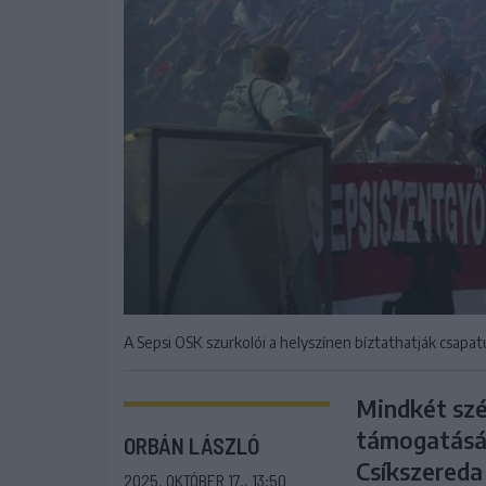
A Sepsi OSK szurkolói a helyszínen bíztathatják csapat
Mindkét szék
támogatásár
ORBÁN LÁSZLÓ
Csíkszereda
2025. OKTÓBER 17., 13:50