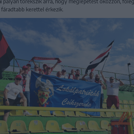
i pályán törekszik arra, hogy meglepetést okozzon, főleg
fáradtabb kerettel érkezik.