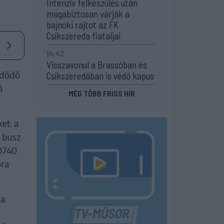
Intenzív felkészülés után
magabiztosan várják a
bajnoki rajtot az FK
Csíkszereda fiataljai
14:42
Visszavonul a Brassóban és
zdődő
Csíkszeredában is védő kapus
ó
MÉG TÖBB FRISS HÍR
et: a
l busz
 0740
óra
 a