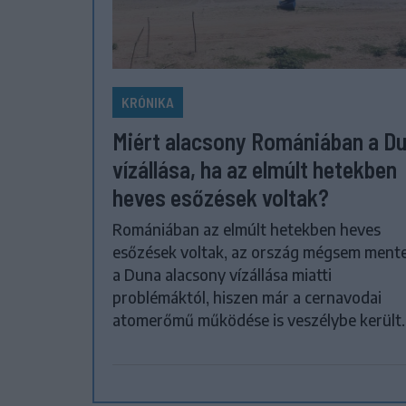
KRÓNIKA
Miért alacsony Romániában a D
vízállása, ha az elmúlt hetekben
heves esőzések voltak?
Romániában az elmúlt hetekben heves
esőzések voltak, az ország mégsem ment
a Duna alacsony vízállása miatti
problémáktól, hiszen már a cernavodai
atomerőmű működése is veszélybe került.