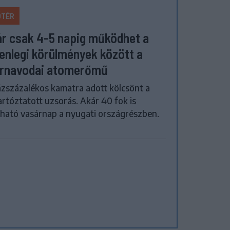
ŐTÉR
r csak 4-5 napig működhet a
lenlegi körülmények között a
rnavodai atomerőmű
zszázalékos kamatra adott kölcsönt a
artóztatott uzsorás. Akár 40 fok is
ható vasárnap a nyugati országrészben.