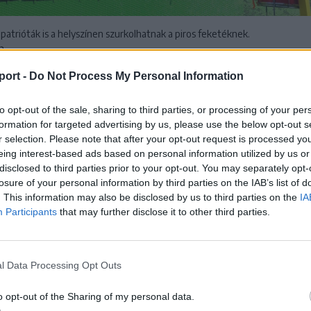
lpatrióták is a helyszínen szurkolhatnak a piros feketéknek.
a
port -
Do Not Process My Personal Information
abelláján a Bákói FC jelenleg a 15. pozíciót foglalja el 9
ldvai csapat a Sepsi OSK ellen hazai pályán igyekszik ma
to opt-out of the sale, sharing to third parties, or processing of your per
ítményén, és ellensúlyozni eddigi gyengébb idegenbeli
formation for targeted advertising by us, please use the below opt-out s
r selection. Please note that after your opt-out request is processed y
eing interest-based ads based on personal information utilized by us or
disclosed to third parties prior to your opt-out. You may separately opt-
zvetítés
losure of your personal information by third parties on the IAB’s list of
OSK szurkolóinak, hogy bár a televízióban nem, a klub hiva
. This information may also be disclosed by us to third parties on the
IA
Participants
that may further disclose it to other third parties.
rnáján
élőben követhető lesz a szombati mérkőzés.
 HOZZÁ!
l Data Processing Opt Outs
o opt-out of the Sharing of my personal data.