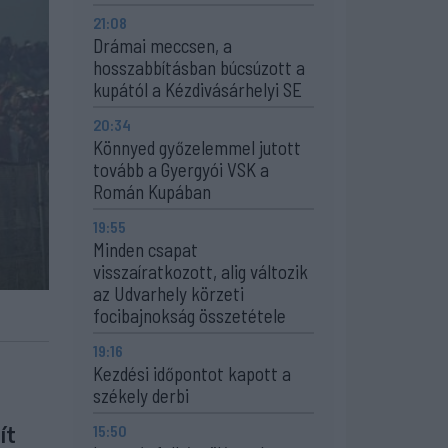
21:08
Drámai meccsen, a
hosszabbításban búcsúzott a
kupától a Kézdivásárhelyi SE
20:34
Könnyed győzelemmel jutott
tovább a Gyergyói VSK a
Román Kupában
19:55
Minden csapat
visszaíratkozott, alig változik
az Udvarhely körzeti
focibajnokság összetétele
19:16
Kezdési időpontot kapott a
székely derbi
ít
15:50