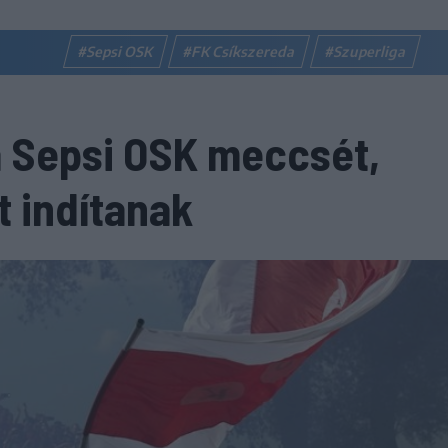
#Sepsi OSK
#FK Csíkszereda
#Szuperliga
 a Sepsi OSK meccsét,
t indítanak