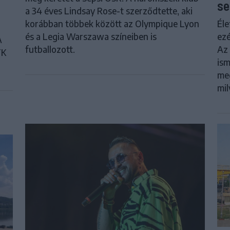
se
a 34 éves Lindsay Rose-t szerződtette, aki
Éle
korábban többek között az Olympique Lyon
ezé
és a Legia Warszawa színeiben is
A
Az 
futballozott.
FK
ism
meg
mil