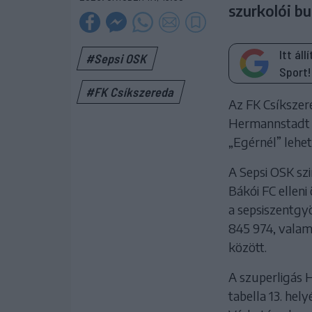
szurkolói bu
Itt ál
#Sepsi OSK
Sport!
#FK Csíkszereda
Az FK Csíkszer
Hermannstadt F
„Egérnél” lehe
A Sepsi OSK szi
Bákói FC ellen
a sepsiszentgyö
845 974, valam
között.
A szuperligás 
tabella 13. hel