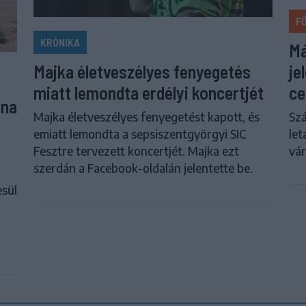
F
KRÓNIKA
Má
je
Majka életveszélyes fenyegetés
ce
miatt lemondta erdélyi koncertjét
una
Szá
Majka életveszélyes fenyegetést kapott, és
let
emiatt lemondta a sepsiszentgyörgyi SIC
vár
Fesztre tervezett koncertjét. Majka ezt
szerdán a Facebook-oldalán jelentette be.
esül