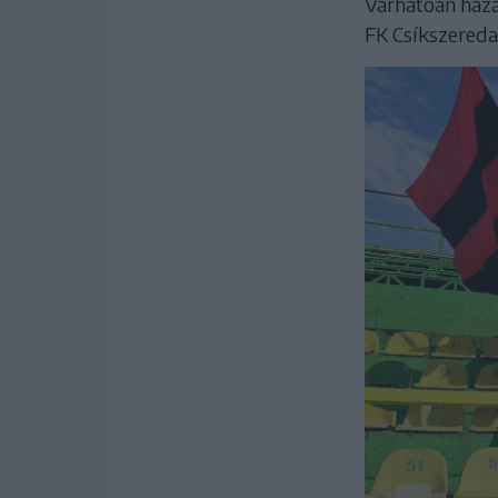
Várhatóan haza
FK Csíkszereda 