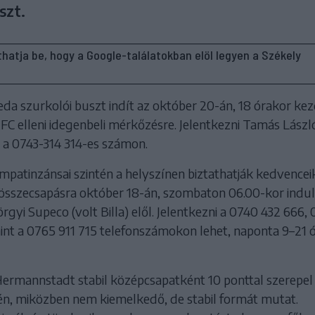
szt.
líthatja be, hogy a Google-találatokban elöl legyen a Székely
eda szurkolói buszt indít az október 20-án, 18 órakor ke
C elleni idegenbeli mérkőzésre. Jelentkezni Tamás Lászl
t a 0743-314 314-es számon.
mpatinzánsai szintén a helyszínen biztathatják kedvenceik
i összecsapásra október 18-án, szombaton 06.00-kor indu
rgyi Supeco (volt Billa) elől. Jelentkezni a 0740 432 666,
int a 0765 911 715 telefonszámokon lehet, naponta 9–21 
Hermannstadt stabil középcsapatként 10 ponttal szerepel
yén, miközben nem kiemelkedő, de stabil formát mutat.