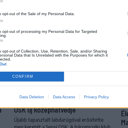
In
o opt-out of the Sale of my Personal Data.
In
to opt-out of processing my Personal Data for Targeted
ing.
In
o opt-out of Collection, Use, Retention, Sale, and/or Sharing
ersonal Data that Is Unrelated with the Purposes for which it
lected.
Out
CONFIRM
Data Deletion
Data Access
Privacy Policy
psi
Neves klubokban játszott a Sepsi
S
a
OSK új középhátvédje
Él
Újabb tapasztalt labdarúgóval erősítette
Ma
meg keretét a Sepsi OSK. A háromszéki klub