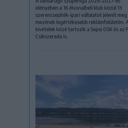
A labdarúgó Szuperliga 2026–2027-es
idényében a 16 élvonalbeli klub közül 13
szerencsejáték-ipari vállalatot jelenít meg
mezének legértékesebb reklámfelületén. 
kivételek közé tartozik a Sepsi OSK és az 
Csíkszereda is.
`