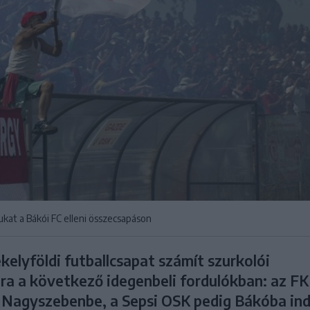
ukat a Bákói FC elleni összecsapáson
elyföldi futballcsapat számít szurkolói
a a következő idegenbeli fordulókban: az FK
 Nagyszebenbe, a Sepsi OSK pedig Bákóba ind