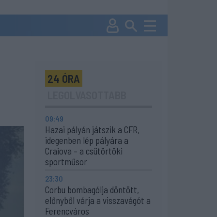
24 ÓRA
LEGOLVASOTTABB
09:49
Hazai pályán játszik a CFR,
idegenben lép pályára a
Craiova – a csütörtöki
sportműsor
23:30
Corbu bombagólja döntött,
előnyből várja a visszavágót a
Ferencváros