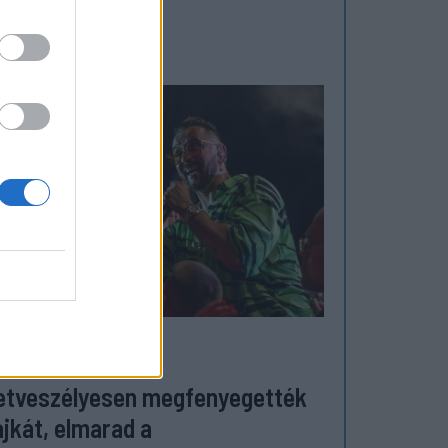
ZÉKELYHON
etveszélyesen megfenyegették
jkát, elmarad a