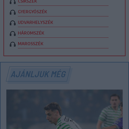
CSÍKSZÉK
GYERGYÓSZÉK
UDVARHELYSZÉK
HÁROMSZÉK
MAROSSZÉK
AJÁNLJUK MÉG