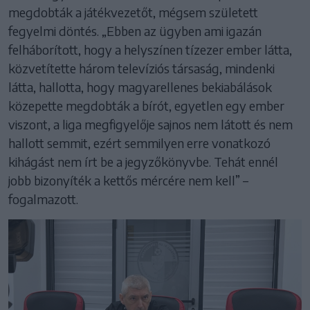
megdobták a játékvezetőt, mégsem született
fegyelmi döntés. „Ebben az ügyben ami igazán
felháborított, hogy a helyszínen tízezer ember látta,
közvetítette három televíziós társaság, mindenki
látta, hallotta, hogy magyarellenes bekiabálások
közepette megdobták a bírót, egyetlen egy ember
viszont, a liga megfigyelője sajnos nem látott és nem
hallott semmit, ezért semmilyen erre vonatkozó
kihágást nem írt be a jegyzőkönyvbe. Tehát ennél
jobb bizonyíték a kettős mércére nem kell” –
fogalmazott.