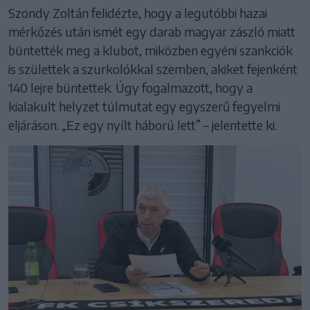
Szondy Zoltán felidézte, hogy a legutóbbi hazai
mérkőzés után ismét egy darab magyar zászló miatt
büntették meg a klubot, miközben egyéni szankciók
is születtek a szurkolókkal szemben, akiket fejenként
140 lejre büntettek. Úgy fogalmazott, hogy a
kialakult helyzet túlmutat egy egyszerű fegyelmi
eljáráson. „Ez egy nyílt háború lett” – jelentette ki.