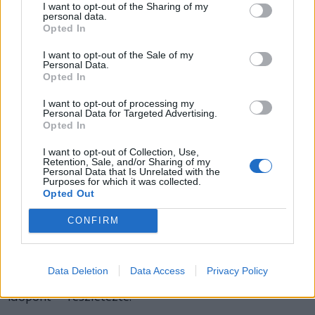
I want to opt-out of the Sharing of my
eddig 103 906,35 lejre bírságolt meg
personal data.
Opted In
minket, amióta az első osztályban
I want to opt-out of the Sale of my
szereplünk. Azokat az összegeket, ahol
Personal Data.
Opted In
nem volt jogunk fellebbezni, ki kellett
fizessük, az e fölöttieket pedig
I want to opt-out of processing my
Personal Data for Targeted Advertising.
megfellebbeztük, és várjuk, mi lesz”.
Opted In
I want to opt-out of Collection, Use,
A csendőrség által nyáron kiszabott büntetésekről
Retention, Sale, and/or Sharing of my
Personal Data that Is Unrelated with the
elmondta, hogy egyiket sem fizették ki, az ügyek
Purposes for which it was collected.
Opted Out
bírósági szakaszban vannak. „Két törvényszéki
tárgyalás zajlik a fellebbezésünk nyomán, mindkettő
CONFIRM
a Bukaresti Rapid elleni incidensekhez kötődik.
Ezekben az ügyekben március 6-án lesz tárgyalás a
Data Deletion
Data Access
Privacy Policy
Csíkszeredai Bíróságon, a későbbi ügyben még nincs
időpont” – részletezte.