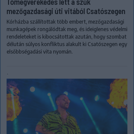
Tömegverekedés lett a szűk
mezőgazdasági úti vitából Csatószegen
Kórházba szállítottak több embert, mezőgazdasági
munkagépek rongálódtak meg, és ideiglenes védelmi
rendeleteket is kibocsátottak azután, hogy szombat
délután súlyos konfliktus alakult ki Csatószegen egy
elsőbbségadási vita nyomán.
`