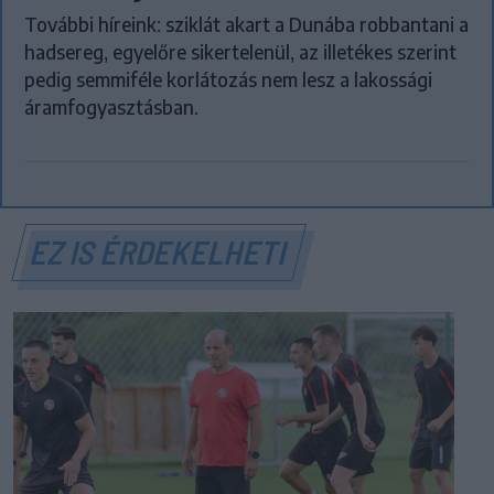
További híreink: sziklát akart a Dunába robbantani a
hadsereg, egyelőre sikertelenül, az illetékes szerint
pedig semmiféle korlátozás nem lesz a lakossági
áramfogyasztásban.
EZ IS ÉRDEKELHETI