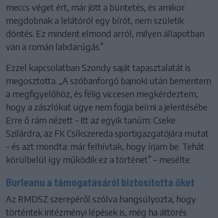
meccs véget ért, már jött a büntetés, és amikor
megdobnak a lelátóról egy bírót, nem születik
döntés. Ez mindent elmond arról, milyen állapotban
van a román labdarúgás.”
Ezzel kapcsolatban Szondy saját tapasztalatát is
megosztotta. „A szóbanforgó bajnoki után bementem
a megfigyelőhöz, és félig viccesen megkérdeztem,
hogy a zászlókat ugye nem fogja beírni a jelentésébe.
Erre ő rám nézett – itt az egyik tanúm: Cseke
Szilárdra, az FK Csíkszereda sportigazgatójára mutat
– és azt mondta: már felhívtak, hogy írjam be. Tehát
körülbelül így működik ez a történet” – mesélte.
Burleanu a támogatásáról biztosította őket
Az RMDSZ szerepéről szólva hangsúlyozta, hogy
történtek intézményi lépések is, még ha áttörés