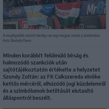
A megfigyelők szerint mindig van egy magyar zászló a stadionban
Fotó: Borbély Fanni
Minden korábbit felülmúló bírság és
halmozódó szankciók után
sajtótájékoztatón értékelte a helyzetet
Szondy Zoltán: az FK Csíkszereda elnöke
kettős mércéről, elhúzódó jogi küzdelemről
és a szimbólumok betiltását elutasító
álláspontról beszélt.