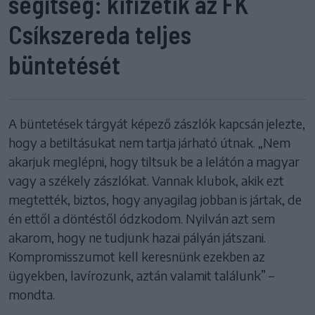
segítség: kifizetik az FK
Csíkszereda teljes
büntetését
A büntetések tárgyát képező zászlók kapcsán jelezte,
hogy a betiltásukat nem tartja járható útnak. „Nem
akarjuk meglépni, hogy tiltsuk be a lelátón a magyar
vagy a székely zászlókat. Vannak klubok, akik ezt
megtették, biztos, hogy anyagilag jobban is jártak, de
én ettől a döntéstől ódzkodom. Nyilván azt sem
akarom, hogy ne tudjunk hazai pályán játszani.
Kompromisszumot kell keresnünk ezekben az
ügyekben, lavírozunk, aztán valamit találunk” –
mondta.