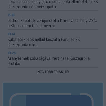
Tesztmeccsen legyőzte első bajnoki ellenfelét az FK
Csíkszereda női focicsapata
13:16
Otthon kapott ki az újonctól a Marosvásárhelyi ASA,
a Steaua sem tudott nyerni
10:41
Kulcsjátékosok nélkül készül a Farul az FK
Csíkszereda ellen
10:24
Aranyérmek sokaságával tért haza Kőszegről a
Godako
MÉG TÖBB FRISS HÍR