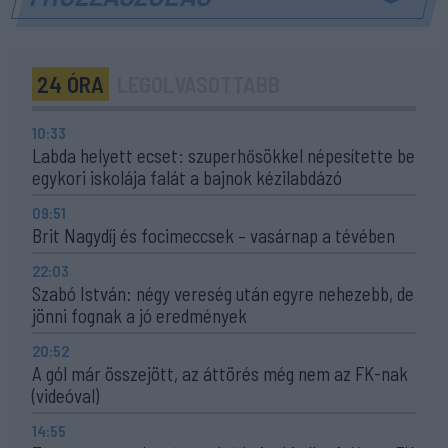
24 ÓRA
LEGOLVASOTTABB
10:33
Labda helyett ecset: szuperhősökkel népesítette be
egykori iskolája falát a bajnok kézilabdázó
09:51
Brit Nagydíj és focimeccsek – vasárnap a tévében
22:03
Szabó István: négy vereség után egyre nehezebb, de
jönni fognak a jó eredmények
20:52
A gól már összejött, az áttörés még nem az FK-nak
(videóval)
14:55