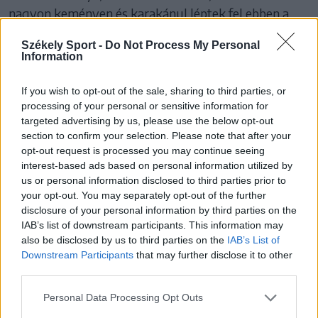
nagyon keményen és karakánul léptek fel ebben a
történetben” – emelte ki.
Székely Sport -
Do Not Process My Personal
Information
A klubelnök szerint az élvonalbeli ellenfelek többsége
nem ellenséges, sőt pozitív példákat is említett az
If you wish to opt-out of the sale, sharing to third parties, or
együttműködésre. „Vannak kifejezetten barátságos
processing of your personal or sensitive information for
tapasztalataink is: a Kolozsvári U elleni meccs előtt a
targeted advertising by us, please use the below opt-out
section to confirm your selection. Please note that after your
klub tulajdonosai, a Costantea testvérek meghívtak
opt-out request is processed you may continue seeing
minket ebédre, ahol ezt az ügyet is megbeszéltük.
interest-based ads based on personal information utilized by
Számomra kellemes meglepetés volt, hogy a
us or personal information disclosed to third parties prior to
kolozsvári sajtóban is elhatárolódtak az ilyen
your opt-out. You may separately opt-out of the further
disclosure of your personal information by third parties on the
történetektől, és személyesen is elmondták, hogy
IAB’s list of downstream participants. This information may
ezzel nem értenek egyet” – mondta miközben jelezte,
also be disclosed by us to third parties on the
IAB’s List of
hogy az élvonalba jutás óta már több mint százezer
Downstream Participants
that may further disclose it to other
third parties.
lejes bírságot szabtak ki a klubra. „A fegyelmi
bizottság a 54. cikk 6. bekezdésére hivatkozva
Personal Data Processing Opt Outs