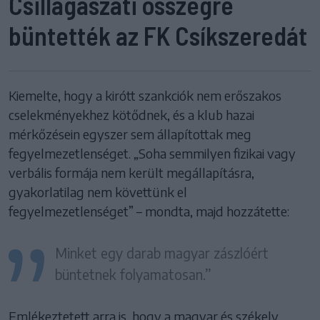
Csillagászati összegre
büntették az FK Csíkszeredát
Kiemelte, hogy a kirótt szankciók nem erőszakos
cselekményekhez kötődnek, és a klub hazai
mérkőzésein egyszer sem állapítottak meg
fegyelmezetlenséget. „Soha semmilyen fizikai vagy
verbális formája nem került megállapításra,
gyakorlatilag nem követtünk el
fegyelmezetlenséget” – mondta, majd hozzátette:
Minket egy darab magyar zászlóért
büntetnek folyamatosan.”
Emlékeztetett arra is, hogy a magyar és székely