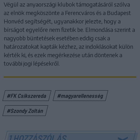
Végül az anyaországi klubok támogatásáról szólva
az elnök megköszönte a Ferencváros és a Budapest
Honvéd segítségét, ugyanakkor jelezte, hogy a
bírságot egyelőre nem fizetik be. Elmondása szerint a
nagyobb büntetések esetében eddig csak a
határozatokat kapták kézhez, az indoklásokat külön
kérték ki, és ezek megérkezése után döntenek a
további jogi lépésekről.
#FK Csíkszereda
#magyarellenesség
#Szondy Zoltán
1 HOZZÁSZÓLÁS