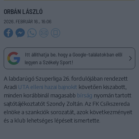
ORBÁN LÁSZLÓ
2026. FEBRUÁR 16., 16:06
Itt állíthatja be, hogy a Google-találatokban elöl
legyen a Székely Sport!
A labdarúgó Szuperliga 26. fordulójában rendezett
Aradi
UTA elleni hazai bajnokit
követően kiszabott,
minden korábbinál magasabb
bírság
nyomán tartott
sajtótájékoztatót Szondy Zoltán. Az FK Csíkszereda
elnöke a szankciók sorozatát, azok következményeit
és a klub lehetséges lépéseit ismertette.