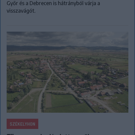
Győr és a Debrecen is hátrányból várja a
visszavágót.
SZÉKELYHON