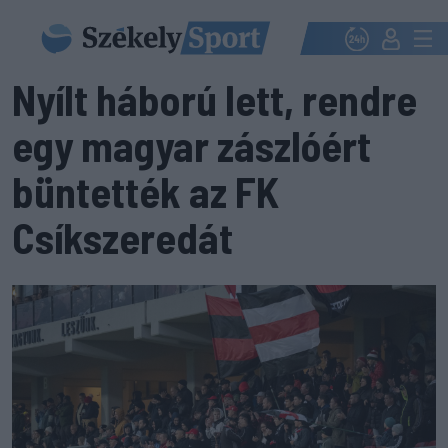
Nyílt háború lett, rendre
egy magyar zászlóért
büntették az FK
Csíkszeredát