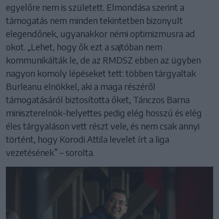
egyelőre nem is született. Elmondása szerint a
támogatás nem minden tekintetben bizonyult
elegendőnek, ugyanakkor némi optimizmusra ad
okot. „Lehet, hogy ők ezt a sajtóban nem
kommunikálták le, de az RMDSZ ebben az ügyben
nagyon komoly lépéseket tett: többen tárgyaltak
Burleanu elnökkel, aki a maga részéről
támogatásáról biztosította őket, Tánczos Barna
miniszterelnök-helyettes pedig elég hosszú és elég
éles tárgyaláson vett részt vele, és nem csak annyi
történt, hogy Korodi Attila levelet írt a liga
vezetésének” – sorolta.