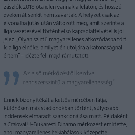
zászlók 2018 óta jelen vannak a lelátón, és hosszú
éveken át senkit nem zavartak. A helyzet csak az
élvonalba jutás után változott meg, amit szerinte a
liga vezetésével történt első kapcsolatfelvétel is jól
jelez. „Olyan szintű magyarellenes átkozódásba tört
ki a liga elnöke, amilyet én utoljára a katonaságnál
értem” – idézte fel, majd rámutatott:
Az első mérkőzéstől kezdve
rendszerszintű a magyarellenesség.”
Ennek bizonyítékát a kettős mércében látja,
különösen más stadionokban történt, súlyosabb
incidensek elmaradt szankcionálása miatt. Példaként
a Craiovai U–Bukaresti Dinamo mérkőzést említette,
ahol magyarellenes bekiabálások közepette