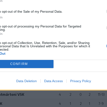
In
icsőszentmártoni VSK 3–5 (3–1).
o opt-out of the Sale of my Personal Data.
ei Cormoș (1.), Sebastian Neșan (15., 33.), illetve Alex Teth 
In
 (74., 90+3.), Ioan Ștef (80.), Tóth Levente (84.).
to opt-out of processing my Personal Data for Targeted
os megye, 2025–2026-os szezon
ing.
In
Cs
M
Gy
D
V
Gk
o opt-out of Collection, Use, Retention, Sale, and/or Sharing
ersonal Data that Is Unrelated with the Purposes for which it
szfalu
4
4
0
0
13-4
lected.
Out
ereda
4
4
0
0
10-3
CONFIRM
rhelyi Vulturii
4
3
1
0
13-2
árhelyi Academica
4
3
0
1
13-6
Data Deletion
Data Access
Privacy Policy
4
3
0
1
9-4
ntmártoni VSK
4
2
0
2
11-13
SK
4
1
2
1
7-9