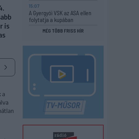
15:07
4.
A Gyergyói VSK az ASA ellen
sabb
folytatja a kupában
 is
MÉG TÖBB FRISS HÍR
as
 a
álva
bátlan