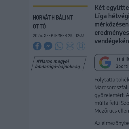
Két együtte
Liga hétvég
HORVÁTH BÁLINT
mérkőzésen 
OTTÓ
eredményes 
2025. SZEPTEMBER 29., 12:33
vendégekén
Itt ál
#Maros megyei
Sport!
labdarúgó-bajnokság
Folytatta tökél
Marosoroszfalu
győzelemért. A
múlta felül Szo
Mezőrücs ellen 
Az élmezőnyben 