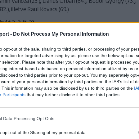
min Vancea (23.), Darius Orban (64.), Bodor György (73.),
2.), illetve Raul Kovacs (69.).
ót 3–3 (1–3).
a Erik (44.), Feketics Norbert (73.), Doru Toncean (86.), il
port -
Do Not Process My Personal Information
3.), Mircea Ungur (27.), Cătălin Chertes (33.).
to opt-out of the sale, sharing to third parties, or processing of your per
a–Mezőrücs 2–1 (1–0).
formation for targeted advertising by us, please use the below opt-out s
or Barna (10.), Borbély Roland (65.), illetve Radu Văidean 
r selection. Please note that after your opt-out request is processed y
eing interest-based ads based on personal information utilized by us or
gy–Szászrégeni Avântul 1–3 (1–1).
disclosed to third parties prior to your opt-out. You may separately opt-
a Eduárd (25.), illetve Ioan Forgaci (35.), Mario Pop (63.),
losure of your personal information by third parties on the IAB’s list of
. This information may also be disclosed by us to third parties on the
IA
3.).
Participants
that may further disclose it to other third parties.
lyi Vulturii–Búzásbesenyő 4–0 (2–0).
ován Tamás (15., 44.), Dan Velichea (73.), Ciprian Gliga (77
l Data Processing Opt Outs
lu–Szováta 2–0 (1–0).
o opt-out of the Sharing of my personal data.
an Sîplăcan (43.), Baki Nimród (70.).