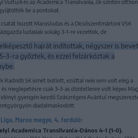
 Vulturii és az Academica Transilvania, ők szintén otthon
yűjtötték be a pontokat.
 csatát hozott Marosludas és a Dicsőszentmártoni VSK
ázigazda ludasiak sokáig 3–1-re vezettek, de
lképesztő hajrát indítottak, négyszer is beve
 5–3-ra győztek, és ezzel felzárkóztak a
ybe.
k Radnóti SK ismét botlott, ezúttal neki sem volt elég a
, és meglepetésre csak 3–3-as döntetlenre volt képes Ma
 idényt gyengén kezdő Szászrégeni Avântul megszerezte
zentgyörgyön diadalmaskodott.
Liga, Maros megye, 4. forduló:
lyi Academica Transilvania–Dános 4–1 (1–0).