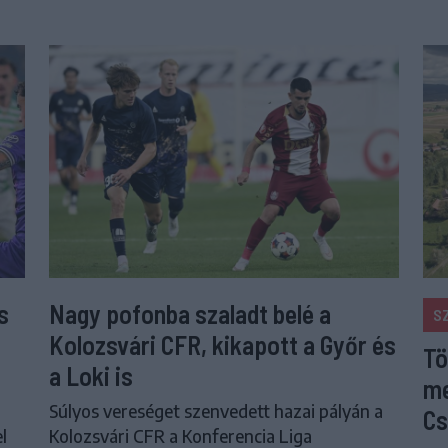
s
Nagy pofonba szaladt belé a
S
Kolozsvári CFR, kikapott a Győr és
Tö
a Loki is
me
Súlyos vereséget szenvedett hazai pályán a
Cs
l
Kolozsvári CFR a Konferencia Liga