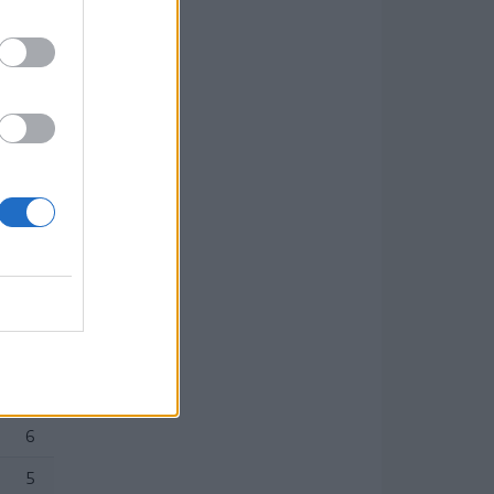
(13.),
P
12
12
10
9
9
6
5