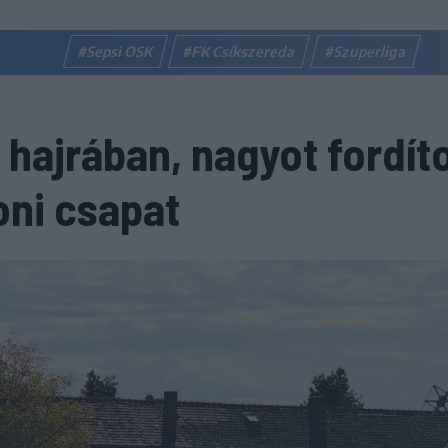
#Sepsi OSK
#FK Csíkszereda
#Szuperliga
 hajrában, nagyot fordít
oni csapat