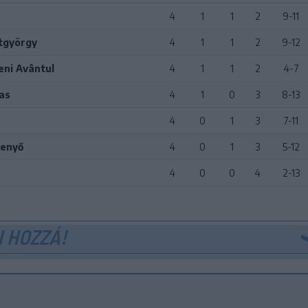
4
1
1
2
9-11
tgyörgy
4
1
1
2
9-12
eni Avântul
4
1
1
2
4-7
as
4
1
0
3
8-13
4
0
1
3
7-11
enyő
4
0
1
3
5-12
4
0
0
4
2-13
 HOZZÁ!