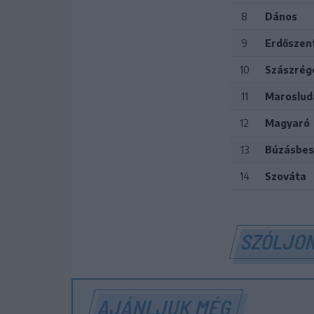
8
Dános
9
Erdőszen
10
Szászrég
11
Maroslud
12
Magyaró
13
Búzásbes
14
Szováta
SZÓLJON
AJÁNLJUK MÉG