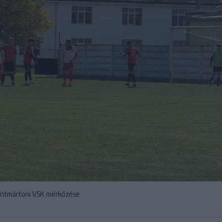
zentmártoni VSK mérkőzése