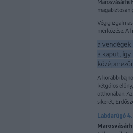
Marosvásárhelyi
magabiztosan g
Végig izgalmas
mérkőzése. A h
a vendégek e
a kaput, így
középmezőn
A korábbi bajno
kétgólos előny
otthonában. Az
sikerét, Erdős
Labdarúgó 4. 
Marosvásárhe