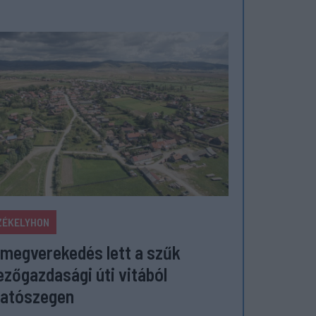
ZÉKELYHON
megverekedés lett a szűk
zőgazdasági úti vitából
atószegen