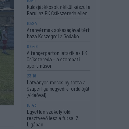
10:41
Kulcsjátékosok nélkül készül a
Farul az FK Csíkszereda ellen
10:24
Aranyérmek sokaságával tért
haza Kőszegről a Godako
09:46
A tengerparton játszik az FK
Csíkszereda – a szombati
sportműsor
23:18
Látványos meccs nyitotta a
Szuperliga negyedik fordulóját
(videóval)
16:43
Egyetlen székelyföldi
résztvevő lesz a futsal 2.
Ligában