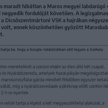
s maradt hibátlan a Maros megyei labdarúgó 
i negyedik fordulóját követően. A legizgalma
a Dicsőszentmártoni VSK a hajrában négyszer
volt, ennek köszönhetően győzött Maroslud
t.
líthatja be, hogy a Google-találatokban elöl legyen a Székely
etes menetelését a szezon elején az élen álló két csapat,
 és Nyárádszereda, amelyek hazai pályán megdolgoztak
 marosoroszfalui gárda mindkét félidőben egyszer betal
vátát, míg a nyárádszeredaiak a játéknap előtt szintén hi
2–1-re nyertek.
velük tartja a lépést a két megyeszékhelyi alakulat, a