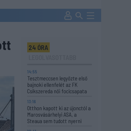
ott
24 ÓRA
LEGOLVASOTTABB
14:55
Tesztmeccsen legyőzte első
bajnoki ellenfelét az FK
Csíkszereda női focicsapata
13:16
Otthon kapott ki az újonctól a
Marosvásárhelyi ASA, a
Steaua sem tudott nyerni