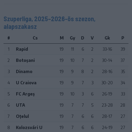
Szuperliga, 2025–2026-ös szezon,
alapszakasz
#
Cs
M
Gy
D
V
Gk
P
1
Rapid
19
11
6
2
33-16
39
2
Botoșani
19
10
7
2
30-14
37
3
Dinamo
19
9
8
2
28-16
35
4
U Craiova
19
9
7
3
30-20
34
5
FC Argeș
19
10
3
6
26-19
33
6
UTA
19
7
7
5
23-28
28
7
Oțelul
19
7
6
6
28-17
27
8
Kolozsvári U
19
7
6
6
24-19
27