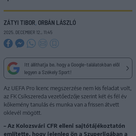
ZÁTYI TIBOR
,
ORBÁN LÁSZLÓ
2025. DECEMBER 12., 11:45
Itt állíthatja be, hogy a Google-találatokban elöl
legyen a Székely Sport!
Az UEFA Pro licenc megszerzése nem kis feladat volt,
az FK Csíkszereda vezetőedzője szerint két és fél év
kőkemény tanulás és munka van a frissen átvett
oklevél mögött.
– Az Kolozsvári CFR elleni sajtótájékoztatón
említette, hogy jelenleg ön a Szuperligában a