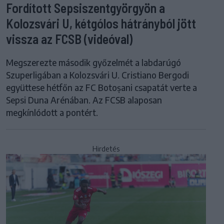
Fordított Sepsiszentgyörgyön a
Kolozsvári U, kétgólos hátrányból jött
vissza az FCSB (videóval)
Megszerezte második győzelmét a labdarúgó
Szuperligában a Kolozsvári U. Cristiano Bergodi
együttese hétfőn az FC Botoșani csapatát verte a
Sepsi Duna Arénában. Az FCSB alaposan
megkínlódott a pontért.
Hirdetés