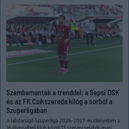
Szembementek a trenddel: a Sepsi OSK
és az FK Csíkszereda kilóg a sorból a
Szuperligában
A labdarúgó Szuperliga 2026–2027-es idényében a
16 élvonalbeli klub közül 13 szerencsejáték-ipari