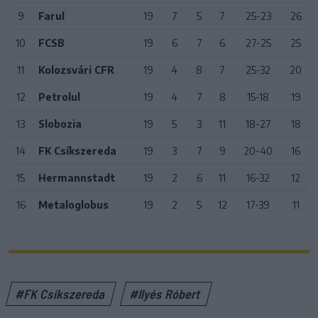
9
Farul
19
7
5
7
25-23
26
10
FCSB
19
6
7
6
27-25
25
11
Kolozsvári CFR
19
4
8
7
25-32
20
12
Petrolul
19
4
7
8
15-18
19
13
Slobozia
19
5
3
11
18-27
18
14
FK Csíkszereda
19
3
7
9
20-40
16
15
Hermannstadt
19
2
6
11
16-32
12
16
Metaloglobus
19
2
5
12
17-39
11
#FK Csíkszereda
#Ilyés Róbert