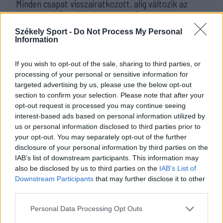
Minden csapat visszaíratkozott, alig változik az
Udvarhely körzeti focibajnokság összetétele
Székely Sport -
Do Not Process My Personal
19:16
Information
Kezdési időpontot kapott a székely derbi
15:50
If you wish to opt-out of the sale, sharing to third parties, or
Intenzív felkészülés után magabiztosan várják a
processing of your personal or sensitive information for
bajnoki rajtot az FK Csíkszereda fiataljai
targeted advertising by us, please use the below opt-out
section to confirm your selection. Please note that after your
14:42
opt-out request is processed you may continue seeing
Visszavonul a Brassóban és Csíkszeredában is védő
interest-based ads based on personal information utilized by
kapus
us or personal information disclosed to third parties prior to
your opt-out. You may separately opt-out of the further
13:39
disclosure of your personal information by third parties on the
Szembementek a trenddel: a Sepsi OSK és az FK
IAB’s list of downstream participants. This information may
Csíkszereda kilóg a sorból a Szuperligában
also be disclosed by us to third parties on the
IAB’s List of
Downstream Participants
that may further disclose it to other
MÉG TÖBB FRISS HÍR
third parties.
Personal Data Processing Opt Outs