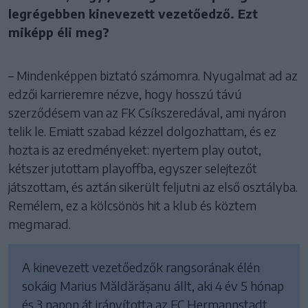
legrégebben kinevezett vezetőedző. Ezt
miképp éli meg?
– Mindenképpen biztató számomra. Nyugalmat ad az
edzői karrieremre nézve, hogy hosszú távú
szerződésem van az FK Csíkszeredával, ami nyáron
telik le. Emiatt szabad kézzel dolgozhattam, és ez
hozta is az eredményeket: nyertem play outot,
kétszer jutottam playoffba, egyszer selejtezőt
játszottam, és aztán sikerült feljutni az első osztályba.
Remélem, ez a kölcsönös hit a klub és köztem
megmarad.
A kinevezett vezetőedzők rangsorának élén
sokáig Marius Măldărășanu állt, aki 4 év 5 hónap
és 3 napon át irányította az FC Hermannstadt