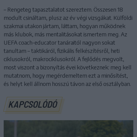
– Rengeteg tapasztalatot szereztem. Összesen 18
modult csináltam, plusz az év végi vizsgákat. Külföldi
szakmai utakon jártam, láttam, hogyan működnek
más klubok, más mentalitásokat ismertem meg. Az
UEFA coach-educator tanáraitól nagyon sokat
tanultam – taktikáról, fizikális felkészítésről, heti
ciklusokról, makrociklusokról. A fejlődés megvolt,
most viszont a bizonyítás évei következnek: meg kell
mutatnom, hogy megérdemeltem ezt a minősítést,
és helyt kell állnom hosszú távon az első osztályban.
KAPCSOLÓDÓ