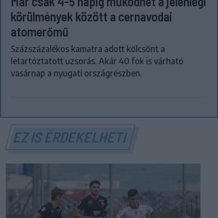
Már csak 4-5 napig működhet a jelenlegi
körülmények között a cernavodai
atomerőmű
Százszázalékos kamatra adott kölcsönt a
letartóztatott uzsorás. Akár 40 fok is várható
vasárnap a nyugati országrészben.
EZ IS ÉRDEKELHETI