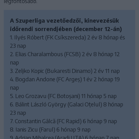
legfontosabb.
A Szuperliga vezetőedzői, kinevezésük
időrendi sorrendjében (december 12-án)
1. Ilyés Róbert (FK Csíkszereda) 2 év 8 hónap és
23 nap
2. Elias Charalambous (FCSB) 2 év 8 hónap 12
nap
3. Zeljko Kopic (Bukaresti Dinamo) 2 év 11 nap
4. Bogdan Andone (FC Argeș) 1 év 2 hónap 19
nap
5. Leo Grozavu (FC Botoșani) 11 hónap 5 nap
6. Bálint László György (Galaci Oțelul) 8 hónap
23 nap
7. Constantin Gâlcă (FC Rapid) 6 hónap 9 nap
8. Ianis Zicu (Farul) 6 hónap 9 nap
9. Adrian Mihalcea (Aradi UTA) 6 hónap 7 nap