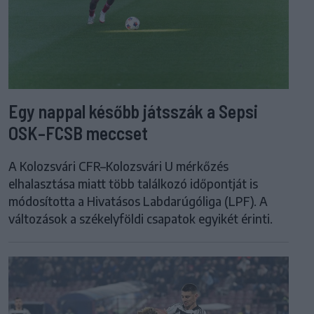
Egy nappal később játsszák a Sepsi
OSK–FCSB meccset
A Kolozsvári CFR–Kolozsvári U mérkőzés
elhalasztása miatt több találkozó időpontját is
módosította a Hivatásos Labdarúgóliga (LPF). A
változások a székelyföldi csapatok egyikét érinti.