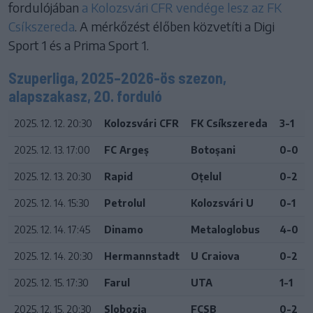
fordulójában
a Kolozsvári CFR vendége lesz az FK
Csíkszereda
. A mérkőzést élőben közvetíti a Digi
Sport 1 és a Prima Sport 1.
Szuperliga, 2025–2026-ös szezon,
alapszakasz, 20. forduló
2025. 12. 12. 20:30
Kolozsvári CFR
FK Csíkszereda
3-1
2025. 12. 13. 17:00
FC Argeș
Botoșani
0-0
2025. 12. 13. 20:30
Rapid
Oțelul
0-2
2025. 12. 14. 15:30
Petrolul
Kolozsvári U
0-1
2025. 12. 14. 17:45
Dinamo
Metaloglobus
4-0
2025. 12. 14. 20:30
Hermannstadt
U Craiova
0-2
2025. 12. 15. 17:30
Farul
UTA
1-1
2025. 12. 15. 20:30
Slobozia
FCSB
0-2