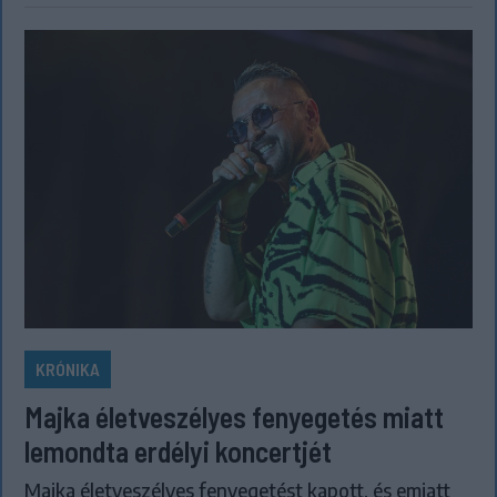
KRÓNIKA
Majka életveszélyes fenyegetés miatt
lemondta erdélyi koncertjét
Majka életveszélyes fenyegetést kapott, és emiatt