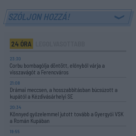
SZÓLJON HOZZÁ!
24 ÓRA
LEGOLVASOTTABB
23:30
Corbu bombagólja döntött, előnyből várja a
visszavágót a Ferencváros
21:08
Drámai meccsen, a hosszabbításban búcsúzott a
kupától a Kézdivásárhelyi SE
20:34
Könnyed győzelemmel jutott tovább a Gyergyói VSK
a Román Kupában
19:55