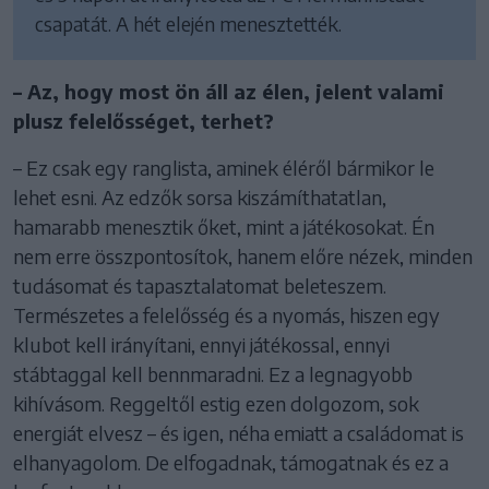
csapatát. A hét elején menesztették.
– Az, hogy most ön áll az élen, jelent valami
plusz felelősséget, terhet?
– Ez csak egy ranglista, aminek éléről bármikor le
lehet esni. Az edzők sorsa kiszámíthatatlan,
hamarabb menesztik őket, mint a játékosokat. Én
nem erre összpontosítok, hanem előre nézek, minden
tudásomat és tapasztalatomat beleteszem.
Természetes a felelősség és a nyomás, hiszen egy
klubot kell irányítani, ennyi játékossal, ennyi
stábtaggal kell bennmaradni. Ez a legnagyobb
kihívásom. Reggeltől estig ezen dolgozom, sok
energiát elvesz – és igen, néha emiatt a családomat is
elhanyagolom. De elfogadnak, támogatnak és ez a