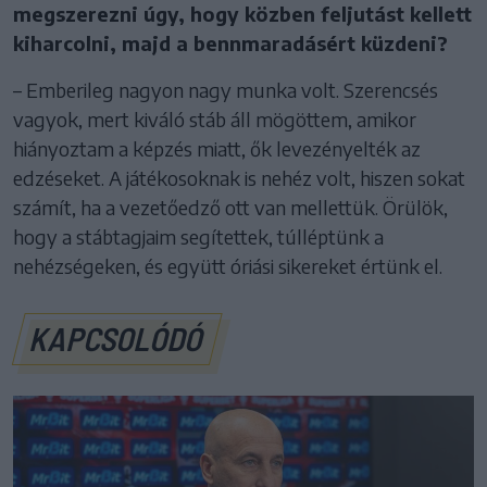
megszerezni úgy, hogy közben feljutást kellett
kiharcolni, majd a bennmaradásért küzdeni?
– Emberileg nagyon nagy munka volt. Szerencsés
vagyok, mert kiváló stáb áll mögöttem, amikor
hiányoztam a képzés miatt, ők levezényelték az
edzéseket. A játékosoknak is nehéz volt, hiszen sokat
számít, ha a vezetőedző ott van mellettük. Örülök,
hogy a stábtagjaim segítettek, túlléptünk a
nehézségeken, és együtt óriási sikereket értünk el.
KAPCSOLÓDÓ