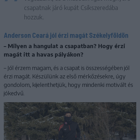
csapatnak járó kupát Csíkszeredába
hozzuk.
Anderson Ceará jól érzi magát Székelyföldön
– Milyen a hangulat a csapatban? Hogy érzi
magát itt a havas pályákon?
– Jól érzem magam, és a csapat is összességében jól
érzi magát. Készülünk az első mérkőzésekre, úgy
gondolom, kijelenthetjük, hogy mindenki motivált és
jókedvű.