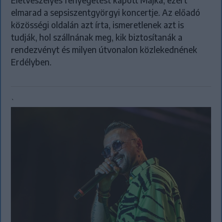
Életveszélyes fenyegetést kapott Majka, ezért
elmarad a sepsiszentgyörgyi koncertje. Az előadó
közösségi oldalán azt írta, ismeretlenek azt is
tudják, hol szállnának meg, kik biztosítanák a
rendezvényt és milyen útvonalon közlekednének
Erdélyben.
`