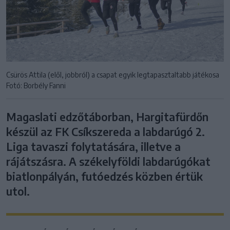
Csürös Attila (elől, jobbról) a csapat egyik legtapasztaltabb játékosa
Fotó: Borbély Fanni
Magaslati edzőtáborban, Hargitafürdőn
készül az FK Csíkszereda a labdarúgó 2.
Liga tavaszi folytatására, illetve a
rájátszásra. A székelyföldi labdarúgókat
biatlonpályán, futóedzés közben értük
utol.