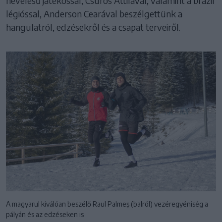
nevelésű játékossal, Csürös Attilával, valamint a brazil
légióssal, Anderson Cearával beszélgettünk a
hangulatról, edzésekről és a csapat terveiről.
A magyarul kiválóan beszélő Raul Palmeș (balról) vezéregyéniség a
pályán és az edzéseken is