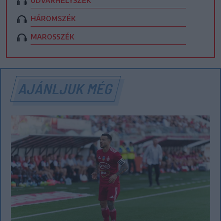
UDVARHELYSZÉK
HÁROMSZÉK
MAROSSZÉK
AJÁNLJUK MÉG