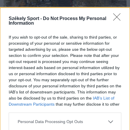
Székely Sport -
Do Not Process My Personal
Information
If you wish to opt-out of the sale, sharing to third parties, or
processing of your personal or sensitive information for
targeted advertising by us, please use the below opt-out
A brazil Anderson Ceará
section to confirm your selection. Please note that after your
Fotó: Borbély Fanni
opt-out request is processed you may continue seeing
interest-based ads based on personal information utilized by
us or personal information disclosed to third parties prior to
– Milyen volt a téli, ünnepi vakációja?
your opt-out. You may separately opt-out of the further
disclosure of your personal information by third parties on the
– Szuper volt. Brazíliában töltöttem az időt, ahol
IAB’s list of downstream participants. This information may
minden gyönyörű – a kultúra, az időjárás... Nagyon
also be disclosed by us to third parties on the
IAB’s List of
más, mint itt Hargitafürdőn. Sokkal melegebb van
Downstream Participants
that may further disclose it to other
third parties.
otthon, de élvezem az itteni havas környezetet is.
Personal Data Processing Opt Outs
– Sikerült beilleszkednie a csapatba?