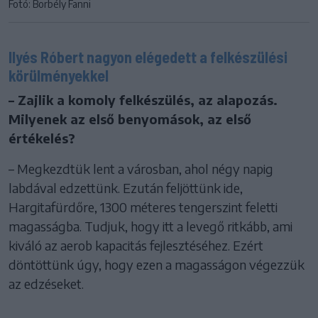
Fotó: Borbély Fanni
Ilyés Róbert nagyon elégedett a felkészülési
körülményekkel
– Zajlik a komoly felkészülés, az alapozás.
Milyenek az első benyomások, az első
értékelés?
– Megkezdtük lent a városban, ahol négy napig
labdával edzettünk. Ezután feljöttünk ide,
Hargitafürdőre, 1300 méteres tengerszint feletti
magasságba. Tudjuk, hogy itt a levegő ritkább, ami
kiváló az aerob kapacitás fejlesztéséhez. Ezért
döntöttünk úgy, hogy ezen a magasságon végezzük
az edzéseket.