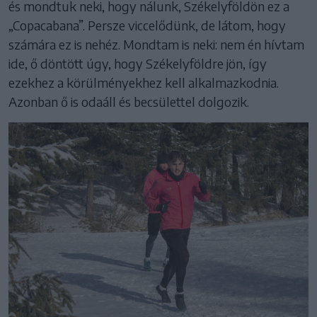
és mondtuk neki, hogy nálunk, Székelyföldön ez a
„Copacabana”. Persze viccelődünk, de látom, hogy
számára ez is nehéz. Mondtam is neki: nem én hívtam
ide, ő döntött úgy, hogy Székelyföldre jön, így
ezekhez a körülményekhez kell alkalmazkodnia.
Azonban ő is odaáll és becsülettel dolgozik.