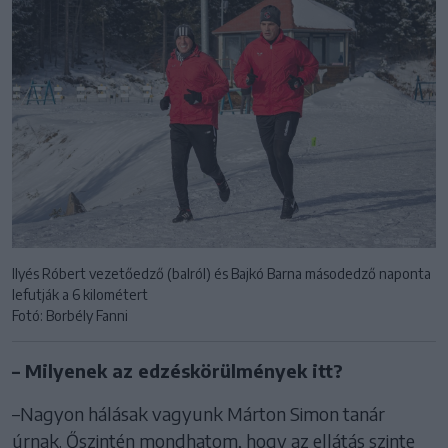
Ilyés Róbert vezetőedző (balról) és Bajkó Barna másodedző naponta
lefutják a 6 kilométert
Fotó: Borbély Fanni
– Milyenek az edzéskörülmények itt?
–Nagyon hálásak vagyunk Márton Simon tanár
úrnak. Őszintén mondhatom, hogy az ellátás szinte