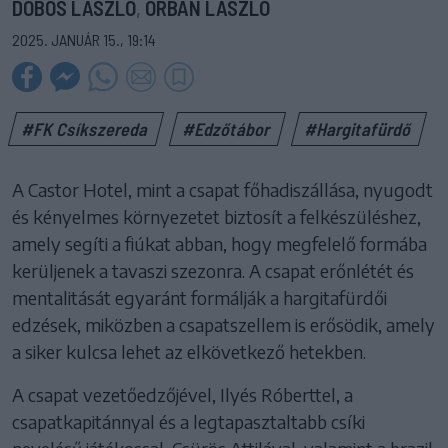
DOBOS LÁSZLÓ
,
ORBÁN LÁSZLÓ
2025. JANUÁR 15., 19:14
#FK Csíkszereda
#Edzőtábor
#Hargitafürdő
A Castor Hotel, mint a csapat főhadiszállása, nyugodt
és kényelmes környezetet biztosít a felkészüléshez,
amely segíti a fiúkat abban, hogy megfelelő formába
kerüljenek a tavaszi szezonra. A csapat erőnlétét és
mentalitását egyaránt formálják a hargitafürdői
edzések, miközben a csapatszellem is erősödik, amely
a siker kulcsa lehet az elkövetkező hetekben.
A csapat vezetőedzőjével, Ilyés Róberttel, a
csapatkapitánnyal és a legtapasztaltabb csíki