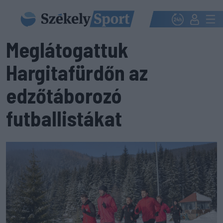
Meglátogattuk
Hargitafürdőn az
edzőtáborozó
futballistákat