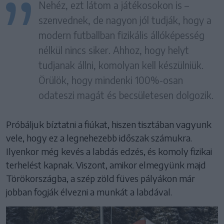
Nehéz, ezt látom a játékosokon is –
szenvednek, de nagyon jól tudják, hogy a
modern futballban fizikális állóképesség
nélkül nincs siker. Ahhoz, hogy helyt
tudjanak állni, komolyan kell készülniük.
Örülök, hogy mindenki 100%-osan
odateszi magát és becsületesen dolgozik.
Próbáljuk bíztatni a fiúkat, hiszen tisztában vagyunk
vele, hogy ez a legnehezebb időszak számukra.
Ilyenkor még kevés a labdás edzés, és komoly fizikai
terhelést kapnak. Viszont, amikor elmegyünk majd
Törökországba, a szép zöld füves pályákon már
jobban fogják élvezni a munkát a labdával.