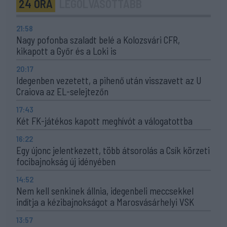
24 ÓRA
LEGOLVASOTTABB
21:58
Nagy pofonba szaladt belé a Kolozsvári CFR,
kikapott a Győr és a Loki is
20:17
Idegenben vezetett, a pihenő után visszavett az U
Craiova az EL-selejtezőn
17:43
Két FK-játékos kapott meghívót a válogatottba
16:22
Egy újonc jelentkezett, több átsorolás a Csík körzeti
focibajnokság új idényében
14:52
Nem kell senkinek állnia, idegenbeli meccsekkel
indítja a kézibajnokságot a Marosvásárhelyi VSK
13:57