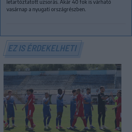
letartóztatott uzsorás. Akár 40 fok is várható
vasárnap a nyugati országrészben.
EZ IS ÉRDEKELHETI