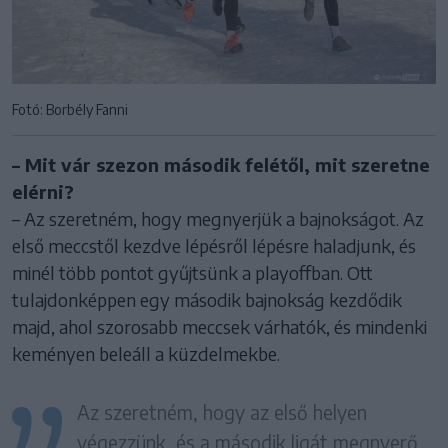
Fotó: Borbély Fanni
– Mit vár szezon második felétől, mit szeretne
elérni?
– Az szeretném, hogy megnyerjük a bajnokságot. Az
első meccstől kezdve lépésről lépésre haladjunk, és
minél több pontot gyűjtsünk a playoffban. Ott
tulajdonképpen egy második bajnokság kezdődik
majd, ahol szorosabb meccsek várhatók, és mindenki
keményen beleáll a küzdelmekbe.
Az szeretném, hogy az első helyen
végezzünk, és a második ligát megnyerő