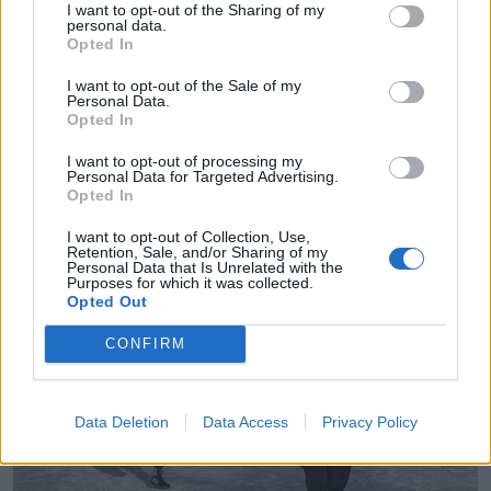
– Igen, sikerült. Jól érzem magam a csapatban,
I want to opt-out of the Sharing of my
personal data.
magabiztos és boldog vagyok itt.
Opted In
I want to opt-out of the Sale of my
Úgy érzem, hogy jó helyen vagyok, és
Personal Data.
Opted In
mindent megteszek, hogy hozzájáruljak a
I want to opt-out of processing my
csapat sikereihez.
Personal Data for Targeted Advertising.
Opted In
I want to opt-out of Collection, Use,
Retention, Sale, and/or Sharing of my
Personal Data that Is Unrelated with the
Purposes for which it was collected.
Opted Out
CONFIRM
Data Deletion
Data Access
Privacy Policy