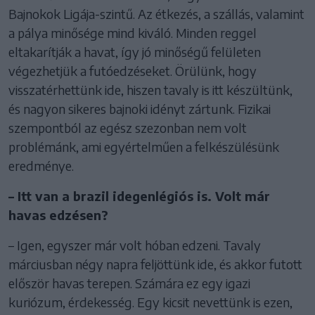
Bajnokok Ligája-szintű. Az étkezés, a szállás, valamint
a pálya minősége mind kiváló. Minden reggel
eltakarítják a havat, így jó minőségű felületen
végezhetjük a futóedzéseket. Örülünk, hogy
visszatérhettünk ide, hiszen tavaly is itt készültünk,
és nagyon sikeres bajnoki idényt zártunk. Fizikai
szempontból az egész szezonban nem volt
problémánk, ami egyértelműen a felkészülésünk
eredménye.
– Itt van a brazil idegenlégiós is. Volt már
havas edzésen?
– Igen, egyszer már volt hóban edzeni. Tavaly
márciusban négy napra feljöttünk ide, és akkor futott
először havas terepen. Számára ez egy igazi
kuriózum, érdekesség. Egy kicsit nevettünk is ezen,