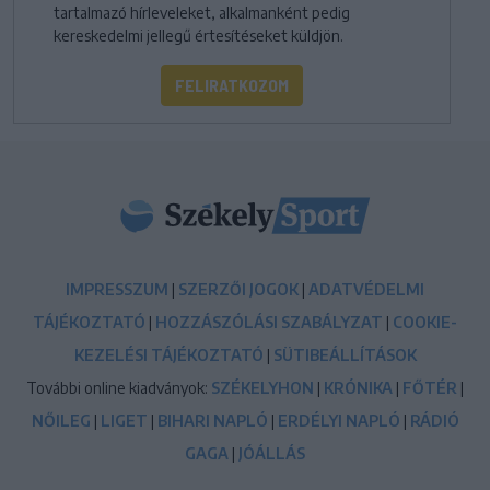
tartalmazó hírleveleket, alkalmanként pedig
kereskedelmi jellegű értesítéseket küldjön.
FELIRATKOZOM
IMPRESSZUM
|
SZERZŐI JOGOK
|
ADATVÉDELMI
TÁJÉKOZTATÓ
|
HOZZÁSZÓLÁSI SZABÁLYZAT
|
COOKIE-
KEZELÉSI TÁJÉKOZTATÓ
|
SÜTIBEÁLLÍTÁSOK
További online kiadványok:
SZÉKELYHON
|
KRÓNIKA
|
FŐTÉR
|
NŐILEG
|
LIGET
|
BIHARI NAPLÓ
|
ERDÉLYI NAPLÓ
|
RÁDIÓ
GAGA
|
JÓÁLLÁS