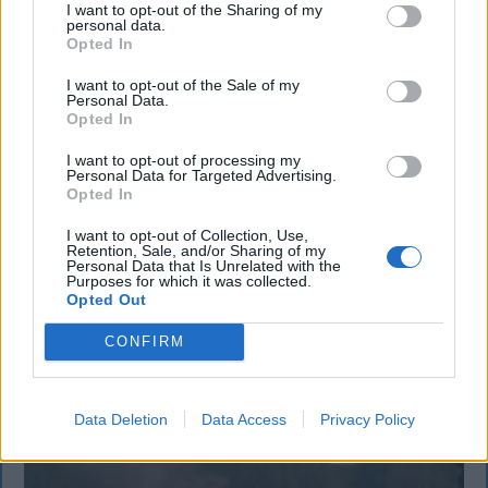
I want to opt-out of the Sharing of my
personal data.
Opted In
KRÓNIKA
I want to opt-out of the Sale of my
Personal Data.
Meddig használható még a régi
Opted In
személyi?
I want to opt-out of processing my
Personal Data for Targeted Advertising.
Sok román állampolgár még mindig az 1997-es
Opted In
mintára kiállított személyi igazolványt használja,
I want to opt-out of Collection, Use,
azonban ezt fokozatosan kivonják a forgalomból,
Retention, Sale, and/or Sharing of my
Personal Data that Is Unrelated with the
amint az új elektronikus és egyszerű személyi
Purposes for which it was collected.
igazolványok országszerte elérhetővé válnak.
Opted Out
CONFIRM
Data Deletion
Data Access
Privacy Policy