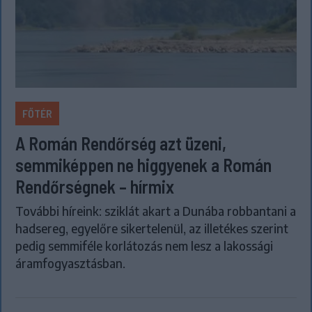
FŐTÉR
A Román Rendőrség azt üzeni,
semmiképpen ne higgyenek a Román
Rendőrségnek – hírmix
További híreink: sziklát akart a Dunába robbantani a
hadsereg, egyelőre sikertelenül, az illetékes szerint
pedig semmiféle korlátozás nem lesz a lakossági
áramfogyasztásban.