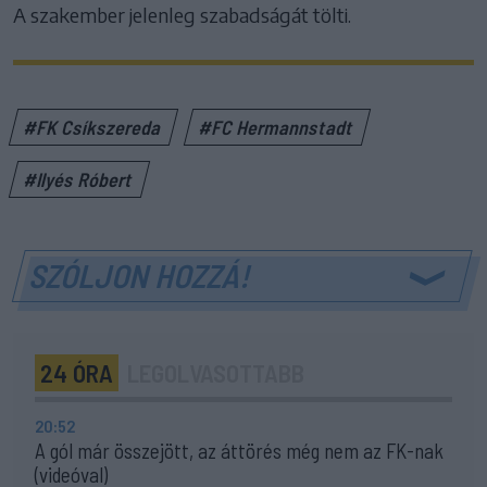
A szakember jelenleg szabadságát tölti.
#FK Csíkszereda
#FC Hermannstadt
#Ilyés Róbert
SZÓLJON HOZZÁ!
24 ÓRA
LEGOLVASOTTABB
20:52
A gól már összejött, az áttörés még nem az FK-nak
(videóval)