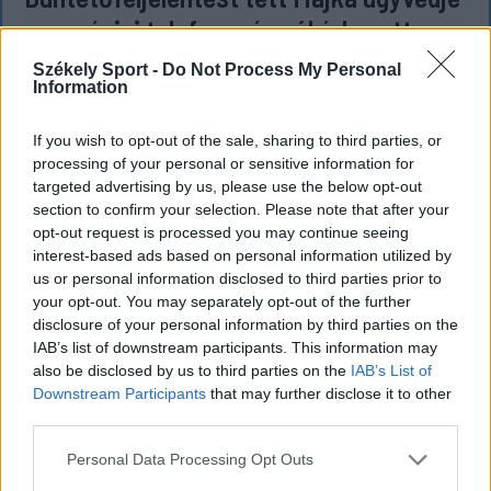
a romániai telefonszámról érkezett
fenyegetés miatt
Székely Sport -
Do Not Process My Personal
Information
Büntetőfeljelentést tett csütörtökön Majka
romániai jogi képviselője a sepsiszentgyörgyi Sic
If you wish to opt-out of the sale, sharing to third parties, or
Feszt fesztiválra tervezett koncert lemondását
processing of your personal or sensitive information for
kiváltó fenyegetés ügyében.
targeted advertising by us, please use the below opt-out
section to confirm your selection. Please note that after your
opt-out request is processed you may continue seeing
interest-based ads based on personal information utilized by
us or personal information disclosed to third parties prior to
your opt-out. You may separately opt-out of the further
disclosure of your personal information by third parties on the
IAB’s list of downstream participants. This information may
also be disclosed by us to third parties on the
IAB’s List of
Downstream Participants
that may further disclose it to other
third parties.
Personal Data Processing Opt Outs