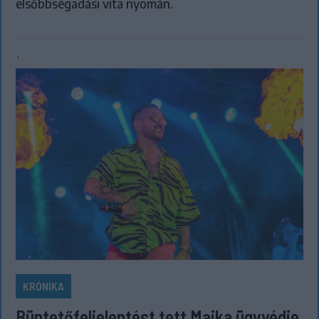
elsőbbségadási vita nyomán.
`
KRÓNIKA
Büntetőfeljelentést tett Majka ügyvédje