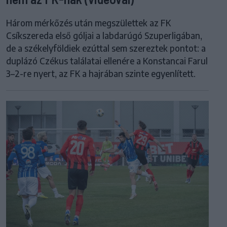
Három mérkőzés után megszülettek az FK
Csíkszereda első góljai a labdarúgó Szuperligában,
de a székelyföldiek ezúttal sem szereztek pontot: a
duplázó Czékus találatai ellenére a Konstancai Farul
3–2-re nyert, az FK a hajrában szinte egyenlített.