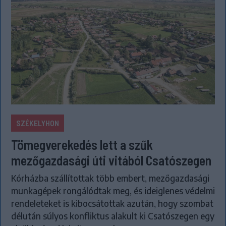
SZÉKELYHON
Tömegverekedés lett a szűk
mezőgazdasági úti vitából Csatószegen
Kórházba szállítottak több embert, mezőgazdasági
munkagépek rongálódtak meg, és ideiglenes védelmi
rendeleteket is kibocsátottak azután, hogy szombat
délután súlyos konfliktus alakult ki Csatószegen egy