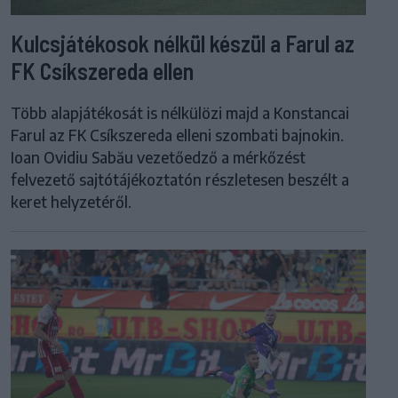
Kulcsjátékosok nélkül készül a Farul az
FK Csíkszereda ellen
Több alapjátékosát is nélkülözi majd a Konstancai
Farul az FK Csíkszereda elleni szombati bajnokin.
Ioan Ovidiu Sabău vezetőedző a mérkőzést
felvezető sajtótájékoztatón részletesen beszélt a
keret helyzetéről.