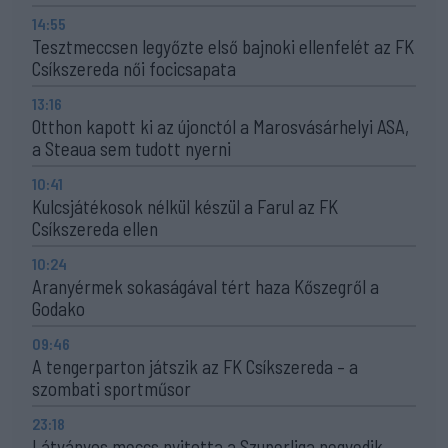
14:55
Tesztmeccsen legyőzte első bajnoki ellenfelét az FK
Csíkszereda női focicsapata
13:16
Otthon kapott ki az újonctól a Marosvásárhelyi ASA,
a Steaua sem tudott nyerni
10:41
Kulcsjátékosok nélkül készül a Farul az FK
Csíkszereda ellen
10:24
Aranyérmek sokaságával tért haza Kőszegről a
Godako
09:46
A tengerparton játszik az FK Csíkszereda – a
szombati sportműsor
23:18
Látványos meccs nyitotta a Szuperliga negyedik