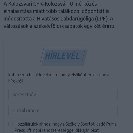
A Kolozsvári CFR–Kolozsvári U mérkőzés
elhalasztása miatt több találkozó időpontját is
módosította a Hivatásos Labdarúgóliga (LPF). A
változások a székelyföldi csapatok egyikét érinti.
HÍRLEVÉL
Iratkozzon fel hírlevelünkre, hogy elsőként értesüljön a
hírekről!
Hozzájárulok ahhoz, hogy a Székely Sportot kiadó Príma
Press Kft. napi rendszerességgel cikkajánlókat