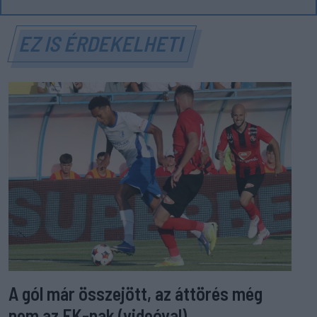
EZ IS ÉRDEKELHETI
A gól már összejött, az áttörés még
nem az FK-nak (videóval)