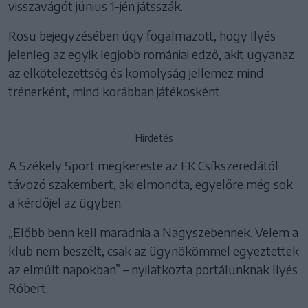
visszavágót június 1-jén játsszák.
Rosu bejegyzésében úgy fogalmazott, hogy Ilyés
jelenleg az egyik legjobb romániai edző, akit ugyanaz
az elkötelezettség és komolyság jellemez mind
trénerként, mind korábban játékosként.
Hirdetés
A Székely Sport megkereste az FK Csíkszeredától
távozó szakembert, aki elmondta, egyelőre még sok
a kérdőjel az ügyben.
„Előbb benn kell maradnia a Nagyszebennek. Velem a
klub nem beszélt, csak az ügynökömmel egyeztettek
az elmúlt napokban” – nyilatkozta portálunknak Ilyés
Róbert.