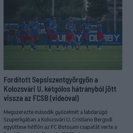
Fordított Sepsiszentgyörgyön a
Kolozsvári U, kétgólos hátrányból jött
vissza az FCSB (videóval)
Megszerezte második győzelmét a labdarúgó
Szuperligában a Kolozsvári U. Cristiano Bergodi
együttese hétfőn az FC Botoșani csapatát verte a