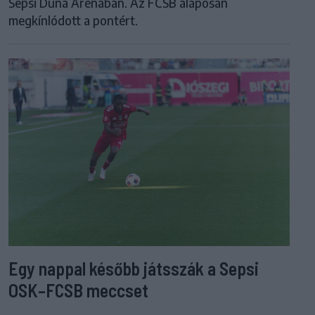
Sepsi Duna Arénában. Az FCSB alaposan
megkínlódott a pontért.
Egy nappal később játsszák a Sepsi
OSK–FCSB meccset