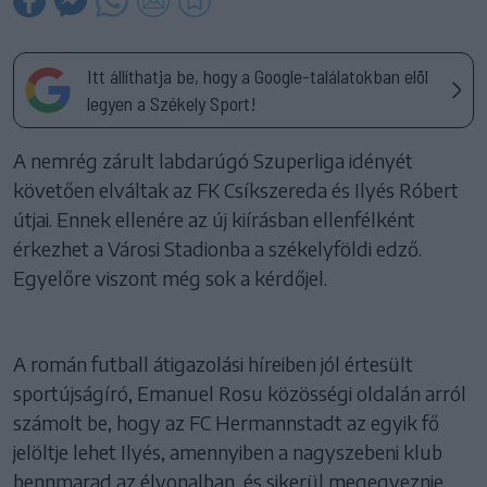
Itt állíthatja be, hogy a Google-találatokban elöl
legyen a Székely Sport!
A nemrég zárult labdarúgó Szuperliga idényét
követően elváltak az FK Csíkszereda és Ilyés Róbert
útjai. Ennek ellenére az új kiírásban ellenfélként
érkezhet a Városi Stadionba a székelyföldi edző.
Egyelőre viszont még sok a kérdőjel.
A román futball átigazolási híreiben jól értesült
sportújságíró, Emanuel Rosu közösségi oldalán arról
számolt be, hogy az FC Hermannstadt az egyik fő
jelöltje lehet Ilyés, amennyiben a nagyszebeni klub
bennmarad az élvonalban, és sikerül megegyeznie