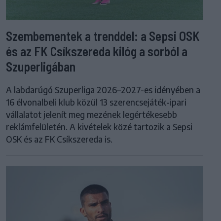
Szembementek a trenddel: a Sepsi OSK
és az FK Csíkszereda kilóg a sorból a
Szuperligában
A labdarúgó Szuperliga 2026–2027-es idényében a
16 élvonalbeli klub közül 13 szerencsejáték-ipari
vállalatot jelenít meg mezének legértékesebb
reklámfelületén. A kivételek közé tartozik a Sepsi
OSK és az FK Csíkszereda is.