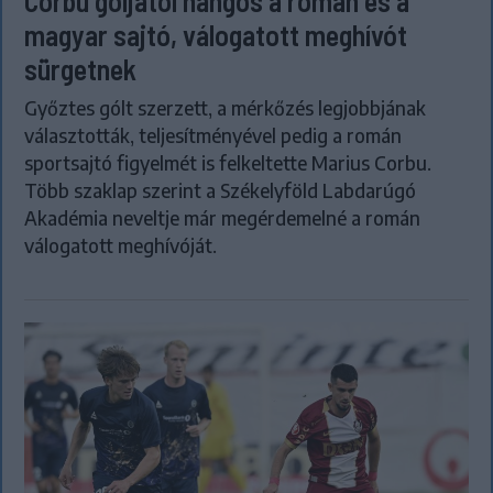
Corbu góljától hangos a román és a
magyar sajtó, válogatott meghívót
sürgetnek
Győztes gólt szerzett, a mérkőzés legjobbjának
választották, teljesítményével pedig a román
sportsajtó figyelmét is felkeltette Marius Corbu.
Több szaklap szerint a Székelyföld Labdarúgó
Akadémia neveltje már megérdemelné a román
válogatott meghívóját.