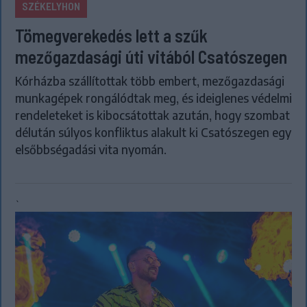
SZÉKELYHON
Tömegverekedés lett a szűk
mezőgazdasági úti vitából Csatószegen
Kórházba szállítottak több embert, mezőgazdasági
munkagépek rongálódtak meg, és ideiglenes védelmi
rendeleteket is kibocsátottak azután, hogy szombat
délután súlyos konfliktus alakult ki Csatószegen egy
elsőbbségadási vita nyomán.
`