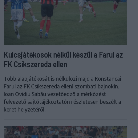
Kulcsjátékosok nélkül készül a Farul az
FK Csíkszereda ellen
Több alapjátékosát is nélkülözi majd a Konstancai
Farul az FK Csíkszereda elleni szombati bajnokin.
Ioan Ovidiu Sabău vezetőedző a mérkőzést
felvezető sajtótájékoztatón részletesen beszélt a
keret helyzetéről.