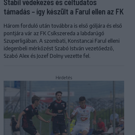
Stabil védekezés és céltudatos
támadás – így készült a Farul ellen az FK
Három forduló után továbbra is első góljára és első
pontjára vár az FK Csíkszereda a labdarúgó
Szuperligában. A szombati, Konstancai Farul elleni
idegenbeli mérkőzést Szabó István vezetőedző,
Szabó Alex és Jozef Dolny vezette fel.
Hirdetés