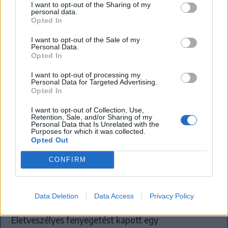
I want to opt-out of the Sharing of my
personal data.
Opted In
I want to opt-out of the Sale of my
Personal Data.
Opted In
I want to opt-out of processing my
Personal Data for Targeted Advertising.
Opted In
I want to opt-out of Collection, Use,
Retention, Sale, and/or Sharing of my
Personal Data that Is Unrelated with the
Purposes for which it was collected.
Opted Out
KRÓNIKA
CONFIRM
A Majka-ügy csak a jéghegy csúcsa, be
kellene fejezni a magyar–magyar
Data Deletion
Data Access
Privacy Policy
acsarkodást
Életveszélyes fenyegetést kapott egy