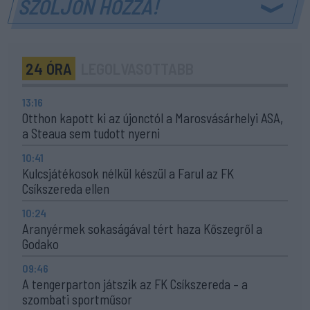
SZÓLJON HOZZÁ!
24 ÓRA
LEGOLVASOTTABB
13:16
Otthon kapott ki az újonctól a Marosvásárhelyi ASA,
a Steaua sem tudott nyerni
10:41
Kulcsjátékosok nélkül készül a Farul az FK
Csíkszereda ellen
10:24
Aranyérmek sokaságával tért haza Kőszegről a
Godako
09:46
A tengerparton játszik az FK Csíkszereda – a
szombati sportműsor