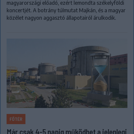
magyarországi előadó, ezért lemondta székelyföldi
koncertjét. A botrány túlmutat Majkán, és a magyar
közélet nagyon aggasztó állapotairól árulkodik.
FŐTÉR
Már csak 4-5 napig működhet a jelenlegi