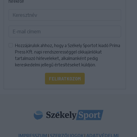
hírekről!
Hozzájárulok ahhoz, hogy a Székely Sportot kiadó Príma
Press Kft. napi rendszerességgel cikkajánlókat
tartalmazó hírleveleket, alkalmanként pedig
kereskedelmi jellegű értesítéseket küldjön.
FELIRATKOZOM
IMPRESSZUM
|
SZERZŐI JOGOK
|
ADATVÉDELMI