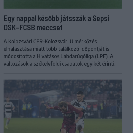
Egy nappal később játsszák a Sepsi
OSK–FCSB meccset
A Kolozsvári CFR–Kolozsvári U mérkőzés
elhalasztása miatt több találkozó időpontját is
módosította a Hivatásos Labdarúgóliga (LPF). A
változások a székelyföldi csapatok egyikét érinti.