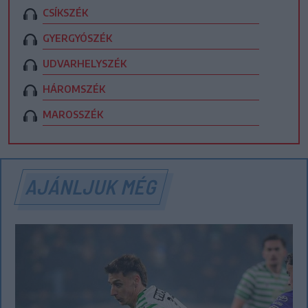
CSÍKSZÉK
GYERGYÓSZÉK
UDVARHELYSZÉK
HÁROMSZÉK
MAROSSZÉK
AJÁNLJUK MÉG