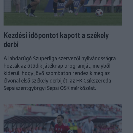
Kezdési időpontot kapott a székely
derbi
A labdarúgó Szuperliga szervezői nyilvánosságra
hozták az ötödik játéknap programját, melyből
kiderül, hogy jövő szombaton rendezik meg az
élvonal első székely derbijét, az FK Csíkszereda–
Sepsiszentgyörgyi Sepsi OSK mérkőzést.