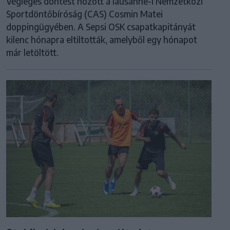
Végleges döntést hozott a lausanne-i Nemzetközi
Sportdöntőbíróság (CAS) Cosmin Matei
doppingügyében. A Sepsi OSK csapatkapitányát
kilenc hónapra eltiltották, amelyből egy hónapot
már letöltött.