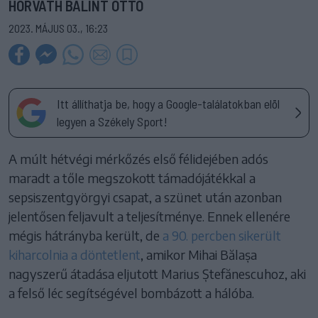
HORVÁTH BÁLINT OTTÓ
2023. MÁJUS 03., 16:23
Itt állíthatja be, hogy a Google-találatokban elöl
legyen a Székely Sport!
A múlt hétvégi mérkőzés első félidejében adós
maradt a tőle megszokott támadójátékkal a
sepsiszentgyörgyi csapat, a szünet után azonban
jelentősen feljavult a teljesítménye. Ennek ellenére
mégis hátrányba került, de
a 90. percben sikerült
kiharcolnia a döntetlent
, amikor Mihai Bălașa
nagyszerű átadása eljutott Marius Ștefănescuhoz, aki
a felső léc segítségével bombázott a hálóba.