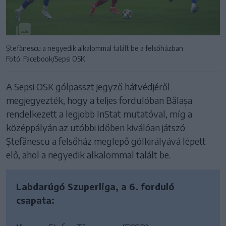
Ștefănescu a negyedik alkalommal talált be a felsőházban
Fotó: Facebook/Sepsi OSK
A Sepsi OSK gólpasszt jegyző hátvédjéről
megjegyezték, hogy a teljes fordulóban Bălașa
rendelkezett a legjobb InStat mutatóval, míg a
középpályán az utóbbi időben kiválóan játszó
Ștefănescu a felsőház meglepő gólkirályává lépett
elő, ahol a negyedik alkalommal talált be.
Labdarúgó Szuperliga, a 6. forduló
csapata: