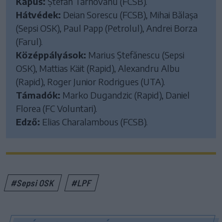
Kapus:
Ștefan Târnovanu (FCSB).
Hátvédek:
Deian Sorescu (FCSB), Mihai Bălaşa
(Sepsi OSK), Paul Papp (Petrolul), Andrei Borza
(Farul).
Középpályások:
Marius Ștefănescu (Sepsi
OSK), Mattias Käit (Rapid), Alexandru Albu
(Rapid), Roger Junior Rodrigues (UTA).
Támadók:
Marko Dugandzic (Rapid), Daniel
Florea (FC Voluntari).
Edző:
Elias Charalambous (FCSB).
#Sepsi OSK
#LPF