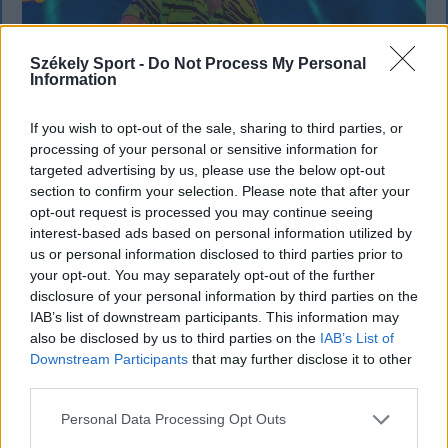
Székely Sport -
Do Not Process My Personal
Information
If you wish to opt-out of the sale, sharing to third parties, or
processing of your personal or sensitive information for
KRÓNIKA
targeted advertising by us, please use the below opt-out
section to confirm your selection. Please note that after your
Büntetőfeljelentést tett Majka ügyvédje
opt-out request is processed you may continue seeing
interest-based ads based on personal information utilized by
a romániai telefonszámról érkezett
us or personal information disclosed to third parties prior to
fenyegetés miatt
your opt-out. You may separately opt-out of the further
disclosure of your personal information by third parties on the
Büntetőfeljelentést tett csütörtökön Majka
IAB’s list of downstream participants. This information may
romániai jogi képviselője a sepsiszentgyörgyi Sic
also be disclosed by us to third parties on the
IAB’s List of
Feszt fesztiválra tervezett koncert lemondását
Downstream Participants
that may further disclose it to other
kiváltó fenyegetés ügyében.
third parties.
Personal Data Processing Opt Outs