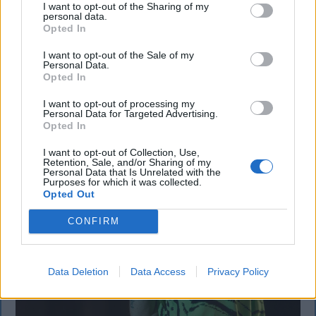
I want to opt-out of the Sharing of my
fenyegetés miatt
personal data.
Opted In
Büntetőfeljelentést tett csütörtökön Majka
romániai jogi képviselője a sepsiszentgyörgyi Sic
I want to opt-out of the Sale of my
Personal Data.
Feszt fesztiválra tervezett koncert lemondását
Opted In
kiváltó fenyegetés ügyében.
I want to opt-out of processing my
Personal Data for Targeted Advertising.
Opted In
I want to opt-out of Collection, Use,
Retention, Sale, and/or Sharing of my
Personal Data that Is Unrelated with the
Purposes for which it was collected.
Opted Out
CONFIRM
Data Deletion
Data Access
Privacy Policy