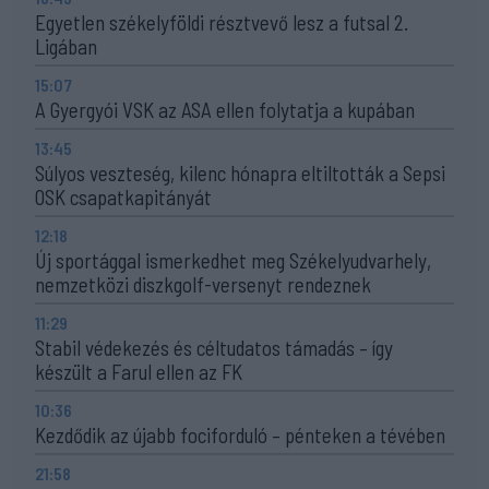
Egyetlen székelyföldi résztvevő lesz a futsal 2.
Ligában
15:07
A Gyergyói VSK az ASA ellen folytatja a kupában
13:45
Súlyos veszteség, kilenc hónapra eltiltották a Sepsi
OSK csapatkapitányát
12:18
Új sportággal ismerkedhet meg Székelyudvarhely,
nemzetközi diszkgolf-versenyt rendeznek
11:29
Stabil védekezés és céltudatos támadás – így
készült a Farul ellen az FK
10:36
Kezdődik az újabb fociforduló – pénteken a tévében
21:58