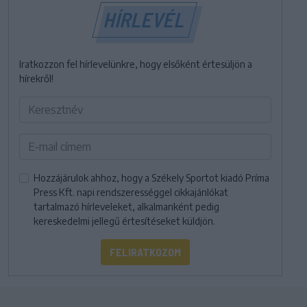
HÍRLEVÉL
Iratkozzon fel hírlevelünkre, hogy elsőként értesüljön a
hírekről!
Hozzájárulok ahhoz, hogy a Székely Sportot kiadó Príma
Press Kft. napi rendszerességgel cikkajánlókat
tartalmazó hírleveleket, alkalmanként pedig
kereskedelmi jellegű értesítéseket küldjön.
FELIRATKOZOM