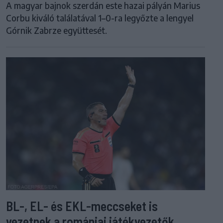
A magyar bajnok szerdán este hazai pályán Marius
Corbu kiváló találatával 1–0-ra legyőzte a lengyel
Górnik Zabrze együttesét.
BL-, EL- és EKL-meccseket is
vezetnek a romániai játékvezetők