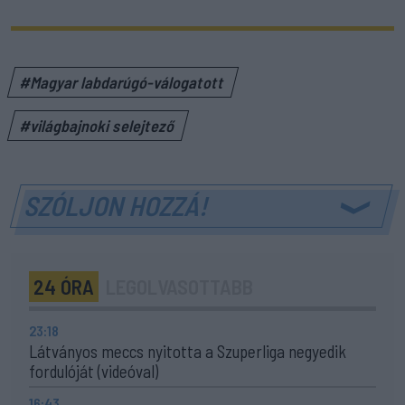
#Magyar labdarúgó-válogatott
#világbajnoki selejtező
SZÓLJON HOZZÁ!
24 ÓRA
LEGOLVASOTTABB
23:18
Látványos meccs nyitotta a Szuperliga negyedik
fordulóját (videóval)
16:43