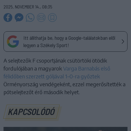
2025. NOVEMBER 14., 08:35
Itt állíthatja be, hogy a Google-találatokban elöl
legyen a Székely Sport!
A selejtezők F csoportjának csütörtöki ötödik
fordulójában a magyarok
Varga Barnabás első
félidőben szerzett góljával 1–0-ra győztek
Örményország vendégeként, ezzel megerősítették a
pótselejtezőt érő második helyet.
KAPCSOLÓDÓ