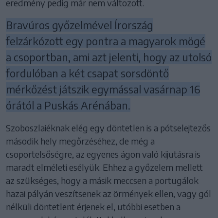
eredmény pedig már nem változott.
Bravúros győzelmével Írország
felzárkózott egy pontra a magyarok mögé
a csoportban, ami azt jelenti, hogy az utolsó
fordulóban a két csapat sorsdöntő
mérkőzést játszik egymással vasárnap 16
órától a Puskás Arénában.
Szoboszlaiéknak elég egy döntetlen is a pótselejtezős
második hely megőrzéséhez, de még a
csoportelsőségre, az egyenes ágon való kijutásra is
maradt elméleti esélyük. Ehhez a győzelem mellett
az szükséges, hogy a másik meccsen a portugálok
hazai pályán veszítsenek az örmények ellen, vagy gól
nélküli döntetlent érjenek el, utóbbi esetben a