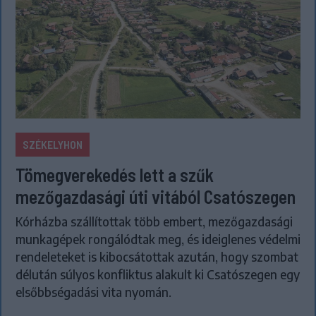
SZÉKELYHON
Tömegverekedés lett a szűk
mezőgazdasági úti vitából Csatószegen
Kórházba szállítottak több embert, mezőgazdasági
munkagépek rongálódtak meg, és ideiglenes védelmi
rendeleteket is kibocsátottak azután, hogy szombat
délután súlyos konfliktus alakult ki Csatószegen egy
elsőbbségadási vita nyomán.