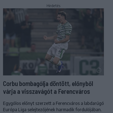
Hirdetés
Corbu bombagólja döntött, előnyből
várja a visszavágót a Ferencváros
Egygólos előnyt szerzett a Ferencváros a labdarúgó
Európa Liga selejtezőjének harmadik fordulójában.