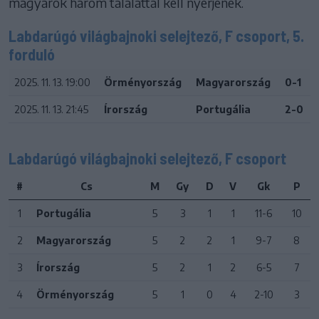
magyarok három találattal kell nyerjenek.
Labdarúgó világbajnoki selejtező, F csoport, 5.
forduló
2025. 11. 13. 19:00
Örményország
Magyarország
0-1
2025. 11. 13. 21:45
Írország
Portugália
2-0
Labdarúgó világbajnoki selejtező, F csoport
#
Cs
M
Gy
D
V
Gk
P
1
Portugália
5
3
1
1
11-6
10
2
Magyarország
5
2
2
1
9-7
8
3
Írország
5
2
1
2
6-5
7
4
Örményország
5
1
0
4
2-10
3