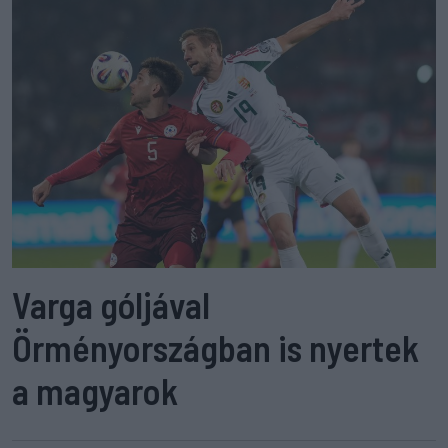
Varga góljával
Örményországban is nyertek
a magyarok