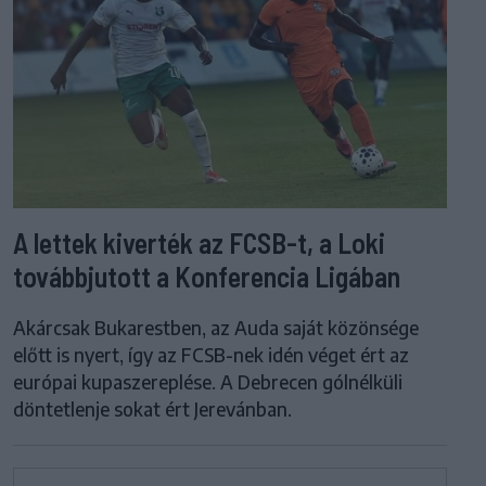
A lettek kiverték az FCSB-t, a Loki
továbbjutott a Konferencia Ligában
Akárcsak Bukarestben, az Auda saját közönsége
előtt is nyert, így az FCSB-nek idén véget ért az
európai kupaszereplése. A Debrecen gólnélküli
döntetlenje sokat ért Jerevánban.