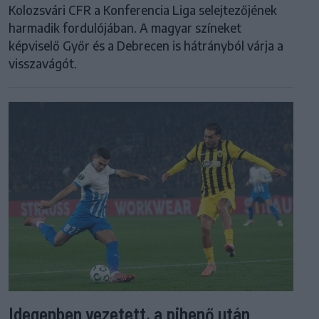
Kolozsvári CFR a Konferencia Liga selejtezőjének
harmadik fordulójában. A magyar színeket
képviselő Győr és a Debrecen is hátrányból várja a
visszavágót.
Idegenben vezetett, a pihenő után