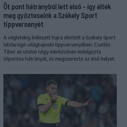
Öt pont hátrányból lett első – így élték
meg győzteseink a Székely Sport
tippversenyét
A végletekig kiélezett hajrá döntött a Székely Sport
labdarúgó-világbajnoki tippversenyében: Csatlós
Tibor az utolsó négy mérkőzésen ledolgozta
ötpontos hátrányát, és megszerezte az első helyet.